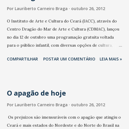
Por
Lauriberto Carneiro Braga
outubro 26, 2012
O Instituto de Arte e Cultura do Ceará (IACC), através do
Centro Dragão do Mar de Arte e Cultura (CDMAC), lançou
no dia 12 de outubro uma programação gratuita voltada
para o público infantil, com diversas opções de cultura,
lazer e arte-educação para todo o mês. Neste sábado e
COMPARTILHAR
POSTAR UM COMENTÁRIO
LEIA MAIS »
domingo, de 16h às 19h, na Praça Almirante Saldanha,
acontecem oficinas de arte em música, animação e arte
circense. Além das oficinas, estão programados
lançamentos literários de títulos infantis, apresentações de
O apagão de hoje
teatro e música, narração de histórias, exposições de arte,
sessões de cineclube, visitação ao planetário e muitas
Por
Lauriberto Carneiro Braga
outubro 26, 2012
brincadeiras. Dois importantes projetos sociais projetos
Os prejuízos são imensuráveis com o apagão que atingiu o
que trabalham a arte entre crianças e adolescentes em
Ceará e mais estados do Nordeste e do Norte do Brasil na
situação de vulnerabilidade social serão apresentados. No