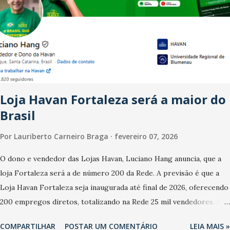
dos anos recentes. Ainda segundo a Pesquisa, em novembro de
2025, 40% dos bares e restaurantes operaram com lucro e outros
40% registraram equilíbrio financeiro. Já o percentual de
estabelecimentos no prejuízo ficou em 19%, pouco abaixo do
observado no mês anterior. Outros 1% não existiam em novembro.
Em relação a outubro, o faturamento também cresceu. De acordo
Loja Havan Fortaleza será a maior do
com a pesquisa, 44% dos n...
Brasil
Por
Lauriberto Carneiro Braga
fevereiro 07, 2026
O dono e vendedor das Lojas Havan, Luciano Hang anuncia, que a
loja Fortaleza será a de número 200 da Rede. A previsão é que a
Loja Havan Fortaleza seja inaugurada até final de 2026, oferecendo
200 empregos diretos, totalizando na Rede 25 mil vendedores. A
localização da Havan Fortaleza ainda não foi anunciada
COMPARTILHAR
POSTAR UM COMENTÁRIO
LEIA MAIS »