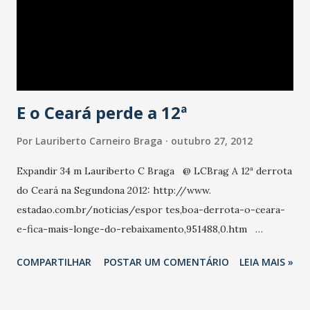
Tribunal Regional Eleitoral do Ceará com número CE
00185/2012. O Ibope indica 4% de indecisos e 10% de votos
branco e nulo. Numa simulação de votos válidos o Ibope dá
51% para Roberto Cláudio e 49% para Elmano de Freitas. O
Ibop...
E o Ceará perde a 12ª
Por
Lauriberto Carneiro Braga
outubro 27, 2012
Expandir 34 m Lauriberto C Braga ‏ @ LCBrag A 12ª derrota
do Ceará na Segundona 2012: http://www.
estadao.com.br/noticias/espor tes,boa-derrota-o-ceara-
e-fica-mais-longe-do-rebaixamento,951488,0.htm …
COMPARTILHAR
POSTAR UM COMENTÁRIO
LEIA MAIS »