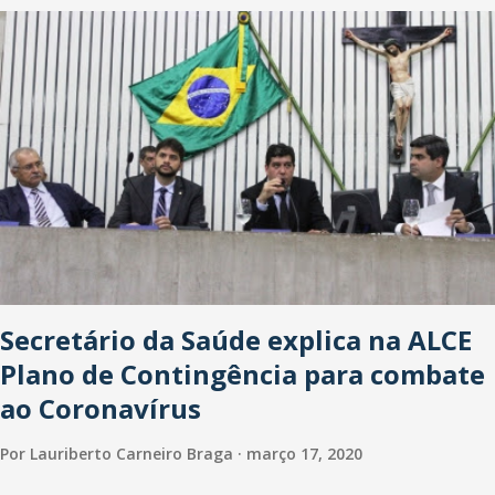
oficialmente, mas fontes extraoficiais indicam, que será na Avenida
Washington Soares-Messejana. Uma coisa é certa: será a maior
loja Havan do Brasil.
Secretário da Saúde explica na ALCE
Plano de Contingência para combate
ao Coronavírus
Por
Lauriberto Carneiro Braga
março 17, 2020