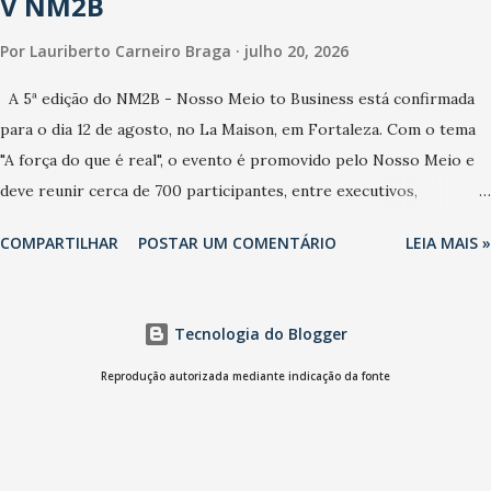
V NM2B
risco da doença, para não so...
Por
Lauriberto Carneiro Braga
julho 20, 2026
A 5ª edição do NM2B - Nosso Meio to Business está confirmada
para o dia 12 de agosto, no La Maison, em Fortaleza. Com o tema
"A força do que é real", o evento é promovido pelo Nosso Meio e
deve reunir cerca de 700 participantes, entre executivos,
empreendedores, gestores e lideranças do Mercado Nacional.
COMPARTILHAR
POSTAR UM COMENTÁRIO
LEIA MAIS »
Desde 2022, o NM2B consolidou-se como um dos principais
encontros do setor de negócios do Nordeste, reunindo
profissionais de marcas como Bradesco, Samsung, Carrefour,
Tecnologia do Blogger
Banco do Nordeste, LinkedIn, VISA, Grupo 3corações, TikTok e M.
Dias Branco. A nova edição chega em um momento em que
Reprodução autorizada mediante indicação da fonte
autenticidade e consistência ganham peso nas conversas sobre
marca, liderança e estratégia. - Vivemos um momento em que todo
mundo fala muito e poucos entregam de verdade. O NM2B sempre