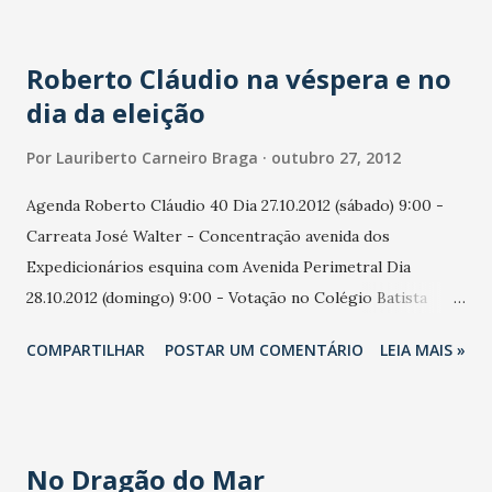
de Alencar Hora de mobilização: 15 horas Previsão de
chegada do candidato: 16 horas Domingo, 28 de outubro de
Roberto Cláudio na véspera e no
2012 * CAFÉ DA MANHÃ COM PARLAMENTARES E A
dia da eleição
PREFEITA LUIZIANNE LINS Local: Restaurante Tamarindo
(Rua Araken Silva, 296 - Dionísio Torres) Hora: 9 horas *
Por
Lauriberto Carneiro Braga
outubro 27, 2012
VOTAÇÃO DO CANDIDATO ELMANO DE FREITAS Local:
Assembleia Legislativa (Avenida Desembargador Moreira,
Agenda Roberto Cláudio 40 Dia 27.10.2012 (sábado) 9:00 -
2807 - Dionísio Torres) Hora: 10 horas Zona: 112 Seção:
Carreata José Walter - Concentração avenida dos
0326 * VISITA LOCAIS DE VOTAÇÃO O candidato irá
Expedicionários esquina com Avenida Perimetral Dia
percorrer colégios eleitorais Hora: a partir das 11 horas
28.10.2012 (domingo) 9:00 - Votação no Colégio Batista
Santos Dumont
COMPARTILHAR
POSTAR UM COMENTÁRIO
LEIA MAIS »
No Dragão do Mar