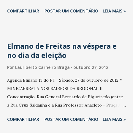
para duas rádios de Fortaleza que, por problemas técnicos,
concessão de direito de resposta à Prefeita na forma de 25
COMPARTILHAR
POSTAR UM COMENTÁRIO
LEIA MAIS »
não apresentaram na íntegra o programa eleitoral da
inserções de 1 minuto a ser...
coligação "Para renovar Fortaleza" nesta manhã. Elas
compensarão o tempo perdido com inserções durante a
programação até o final do dia. ( Assessoria de
Elmano de Freitas na véspera e
Comunicação da coligação "Para renovar Fortaleza")
no dia da eleição
Por
Lauriberto Carneiro Braga
outubro 27, 2012
Agenda Elmano 13 do PT Sábado, 27 de outubro de 2012 *
MINICARREATA NOS BAIRROS DA REGIONAL II
Concentração: Rua General Bernardo de Figueiredo (entre
a Rua Cruz Saldanha e a Rua Professor Anacleto - Praça Ari
de Sá Cavalcante) Hora de mobilização: 8h30min Previsão
COMPARTILHAR
POSTAR UM COMENTÁRIO
LEIA MAIS »
de chegada do candidato: 9h30min * MINICARREATA NOS
BAIRROS DA REGIONAL VI Concentração: Rua Padre Pedro