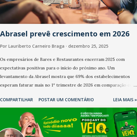
Abrasel prevê crescimento em 2026
Por
Lauriberto Carneiro Braga
dezembro 25, 2025
Os empresários de Bares e Restaurantes encerram 2025 com
expectativas positivas para o início do próximo ano. Um
levantamento da Abrasel mostra que 69% dos estabelecimentos
esperam faturar mais no 1º trimestre de 2026 em comparação com
o mesmo período de 2025. Em relação ao último trimestre deste
COMPARTILHAR
POSTAR UM COMENTÁRIO
LEIA MAIS »
ano, 56% também projetam crescimento (foto Helena Lopes). A
confiança do setor é sustentada principalmente pelo desempenho
recente das empresas, impulsionado pelas confraternizações de
fim de ano e pelo pagamento do 13º Salário para um número maior
de trabalhadores, já que o país tem a menor taxa de desemprego