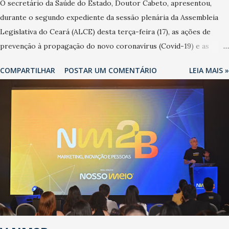
O secretário da Saúde do Estado, Doutor Cabeto, apresentou,
durante o segundo expediente da sessão plenária da Assembleia
Legislativa do Ceará (ALCE) desta terça-feira (17), as ações de
prevenção à propagação do novo coronavírus (Covid-19) e as
recentes medidas adotadas pelo Governo do Estado na contenção
COMPARTILHAR
POSTAR UM COMENTÁRIO
LEIA MAIS »
da pandemia e atendimento aos enfermos. O secretário informou
que o Estado tem desenvolvido um plano de contingência pautado
em formas de reconhecimento da população suspeita e de
cuidados com os ambientes públicos e domiciliares. “Nós não
estamos vivendo uma epidemia comum, como temos em todos os
anos, com aumento de casos de dengue, influenza ou H1N1. Trata-
se de uma epidemia com um vírus diferente, com um poder de
contaminação maior que outros coronavírus”, apontou o
secretário. Segundo ele, é uma epidemia com chance de
contaminação alta, podendo gerar um grande risco à população e
ao sistema de saúde. “Precisamos saber fazer a estratificação do