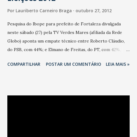
Por
Lauriberto Carneiro Braga
outubro 27, 2012
Pesquisa do Ibope para prefeito de Fortaleza divulgada
neste sábado (27) pela TV Verdes Mares (afiliada da Rede
Globo) aponta um empate técnico entre Roberto Cláudio,
do PSB, com 44%; e Elmano de Freitas, do PT, com 42%,
para eleição em segundo turno neste domingo (28). A
COMPARTILHAR
POSTAR UM COMENTÁRIO
LEIA MAIS »
margem de erro é de três pontos percentuais. Já a
pesquisa Datafolha divulgada pelo jornal O Povo indica
empate numérico entre os dois candidatos: 42% a 42%. A
margem de erro do Datafolha é também de três pontos
percentuais. O Datafolha aponta 7% de indecisos e 9%
votariam branco e nulo. Numa simulação de votos válidos o
Datafolha dá 50% para Roberto Cláudio e 50% para Elmano
de Freitas. O Instituto ouviu 1.748 eleitores entre sexta-
feira (26) e sábado (27). A pesquisa foi registrada no