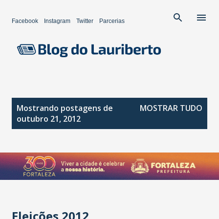
Pular para o conteúdo principal
Facebook
Instagram
Twitter
Parcerias
P
Mostrando postagens de
MOSTRAR TUDO
o
outubro 21, 2012
s
t
a
g
e
n
s
Eleições 2012