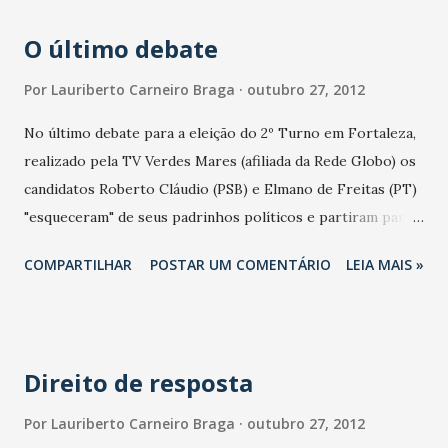
O último debate
Por
Lauriberto Carneiro Braga
outubro 27, 2012
No último debate para a eleição do 2º Turno em Fortaleza,
realizado pela TV Verdes Mares (afiliada da Rede Globo) os
candidatos Roberto Cláudio (PSB) e Elmano de Freitas (PT)
"esqueceram" de seus padrinhos políticos e partiram para
o ataque. Roberto Cláudio não citou o governador Cid
COMPARTILHAR
POSTAR UM COMENTÁRIO
LEIA MAIS »
Gomes (PSB). nem Elmano fez menção ao apoio do ex-
presidente Luiz Inácio Lula da Silva. O tema mensalão
também não entrou em discussão. O debate de pouco
menos de uma hora teve três blocos, onde os candidatos
Direito de resposta
procuraram a todo tempo desqualificar propostas
apresentadas pelo adversário ao longo da campanha.
Por
Lauriberto Carneiro Braga
outubro 27, 2012
Elmano de Freitas pediu duas vezes direito de resposta