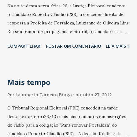
Na noite desta sexta-feira, 26, a Justiça Eleitoral condenou
por se sentir agredido, quando Roberto Cláudio disse que
o candidato Roberto Cláudio (PSB), a conceder direito de
ele estava faltando com a verdade. Os pedidos foram
resposta à Prefeita de Fortaleza, Luizianne de Oliveira Lins.
negados pela organização do debate. Os adversários
Em seu tempo de propaganda eleitoral, o candidato utilizou
buscaram mostrar através da tentativa de derrubar as
parte de uma entrevista da Prefeita, concedida em
propostas do adversário o que poderão fazer para
COMPARTILHAR
POSTAR UM COMENTÁRIO
LEIA MAIS »
dezembro de 2010, fora do contexto original, apenas com o
melhorar a qualidade de vida dos fortalezenses. Ambos
objetivo de atacar o candidato do PT à Prefeitura de
prometeram melhor ...
Fortaleza, Elmano de Freitas. De acordo a decisão da Juíza
Eleitoral da 117ª Zona, Dra. Maria das Graças Almeida de
Mais tempo
Quental, a propaganda suspensa tinha dois objetivos
“denegrir a imagem da Prefeita e despertar na opinião
Por
Lauriberto Carneiro Braga
outubro 27, 2012
pública o entendimento de que a mesma não tem respeito
O Tribunal Regional Eleitoral (TRE) concedeu na tarde
ao eleitorado”. Para a juíza, houve “ofensa injuriosa e
desta sexta-feira (26/10) mais cinco minutos em inserções
difamatória” contra a Prefeita com o objetivo de “influir na
de rádio para a coligação "Para renovar Fortaleza", do
opinião do eleitor”. Desta forma, a Justiça Eleitoral
candidato Roberto Cláudio (PSB). A decisão foi dirigida
determinou a retirada imediata da propaganda irregular e a