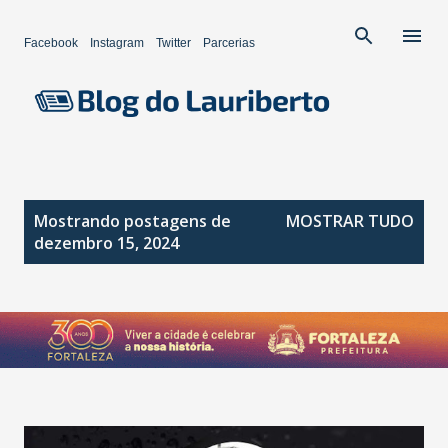
Pular para o conteúdo principal
Facebook
Instagram
Twitter
Parcerias
P
Mostrando postagens de
MOSTRAR TUDO
o
dezembro 15, 2024
s
t
a
g
e
n
s