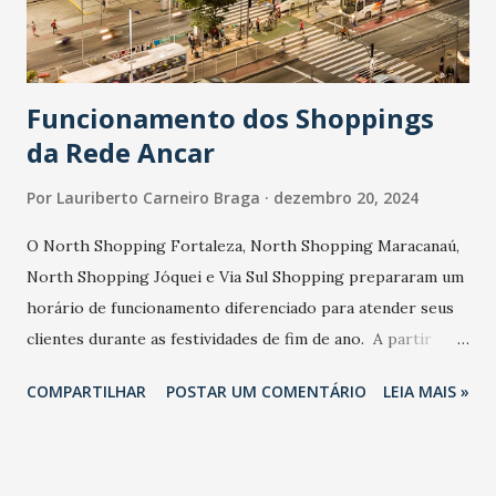
da doação e a consciência social. - Acreditamos que o
cinema pode ser um poderoso agente de transformação
soci...
Funcionamento dos Shoppings
da Rede Ancar
Por
Lauriberto Carneiro Braga
dezembro 20, 2024
O North Shopping Fortaleza, North Shopping Maracanaú,
North Shopping Jóquei e Via Sul Shopping prepararam um
horário de funcionamento diferenciado para atender seus
clientes durante as festividades de fim de ano. A partir
desta sexta-feira (20 de dezembro de 2024), os Shoppings
COMPARTILHAR
POSTAR UM COMENTÁRIO
LEIA MAIS »
oferecem opções ampliadas para compras e lazer,
garantindo uma experiência agradável aos visitantes. Via Sul
Shopping 20 e 21/12 - Lojas, Quiosques e Alimentação: 10
às 23 horas. - Centerplex: De acordo com a programação.