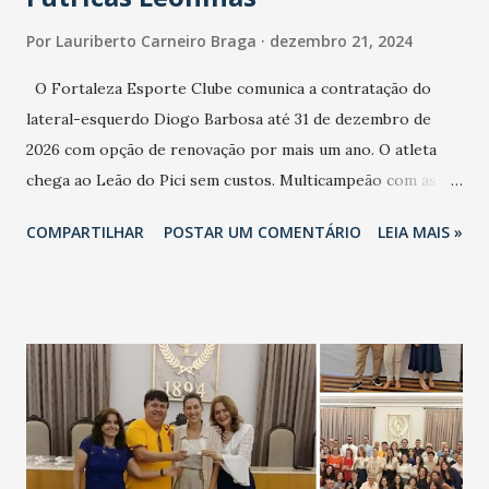
Por
Lauriberto Carneiro Braga
dezembro 21, 2024
O Fortaleza Esporte Clube comunica a contratação do
lateral-esquerdo Diogo Barbosa até 31 de dezembro de
2026 com opção de renovação por mais um ano. O atleta
chega ao Leão do Pici sem custos. Multicampeão com as
conquistas do Brasileirão, duas Copa do Brasil e
COMPARTILHAR
POSTAR UM COMENTÁRIO
LEIA MAIS »
Libertadores, Diogo traz muita experiência na carreira. Nas
últimas temporadas, defendeu o Fluminense, onde
conquistou a Libertadores e a Recopa Sul-Americana. Em
2024, atuou em 41 partidas. – Um lateral de uma carreira
excelente, sempre passando por grandes clubes, títulos e
conquistas. É um lateral de muita intensidade, chamou muita
atenção do Vojvoda, que pediu a contratação dele ao
enfrentá-lo algumas vezes e viu as qualidades técnicas e a
intensidade que ele gosta. Era uma opção do treinador e