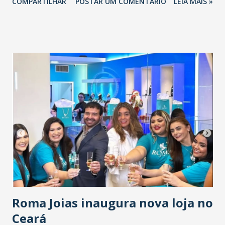
COMPARTILHAR
POSTAR UM COMENTÁRIO
LEIA MAIS »
futebol cearense, superando a do atacante Moisés para o
futebol mexicano na temporada passada. Hércules foi
adquirido pelo Fortaleza por R$ 250 mil na temporada de
2022. Após a realização dos exames médicos, o atleta se
reapresentará no clube carioca para a temporada de 2025.
O Fluminense e o Fortaleza comunicam que acertaram a
transferência do meio-campista Hércules. O Fluminense
adquiriu os direitos federativos e 70% dos direitos
econômicos e irá assinar contrato com o atleta por cinco
anos. A assinatura e anúncio oficial do jogador no Centro
de Treinamento (CT) Carlos Castilho, no Rio de Janeiro,
ocorrerão logo após a realização de exames médicos.
Roma Joias inaugura nova loja no
Ceará