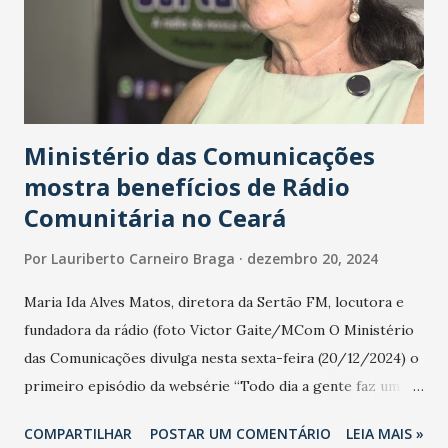
sempre um produto de qualidade”, diz. Qualidade em
semijoias: A Roma Joias foi criada com o objetivo de
oferecer um produto de qualidade para o consumidor final.
As joias recebem um banho de our...
Ministério das Comunicações
mostra benefícios de Rádio
Comunitária no Ceará
Por
Lauriberto Carneiro Braga
dezembro 20, 2024
Maria Ida Alves Matos, diretora da Sertão FM, locutora e
fundadora da rádio (foto Victor Gaite/MCom O Ministério
das Comunicações divulga nesta sexta-feira (20/12/2024) o
primeiro episódio da websérie “Todo dia a gente faz um
Brasil melhor”, que vai mostrar os projetos e programas
COMPARTILHAR
POSTAR UM COMENTÁRIO
LEIA MAIS »
que estão mudando a vida dos brasileiros. Os episódios