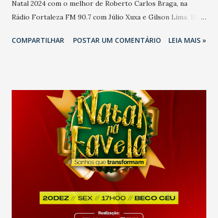
Natal 2024 com o melhor de Roberto Carlos Braga, na
Rádio Fortaleza FM 90.7 com Júlio Xuxa e Gilson Lima. 18
horas: Lançamento do livro “Da C à Libertadores” com
COMPARTILHAR
POSTAR UM COMENTÁRIO
LEIA MAIS »
Noite de Autógrafos dos autores Marcelo Paz e Fábio
Pizzato, na Praça de Alimentação-Piso 3 do North
Shopping Fortaleza.