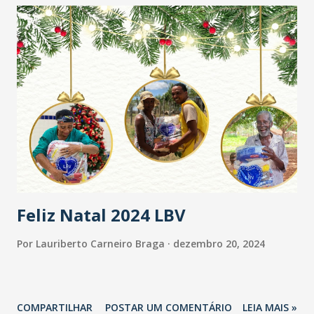
22/12 (domingo) - Lojas, Quiosques e Alimentação: 11h às
22h. 24/12 (terça-feira) - Lojas, Quiosques e Alimentação:
09h às 18h. 25/12 (quarta-feira) - Lojas e Quiosques:
fechados. - Alimentação: 10h às 22h. 31/12 (terça-feira) -
Lojas, Quiosques e Alimentação: 09h às 18h. 1/1 (quarta-
feira) - Lojas e Quiosques: fechados. - Alimentação: 10h às
22 horas. North Shopping Fortaleza 20 (sexta) e 21/12
(sábado) - Lojas, Quiosques e Alimentação: 10h às 23h. 22/12
(domingo) - Lojas, Quiosques e Ali...
Feliz Natal 2024 LBV
Por
Lauriberto Carneiro Braga
dezembro 20, 2024
COMPARTILHAR
POSTAR UM COMENTÁRIO
LEIA MAIS »