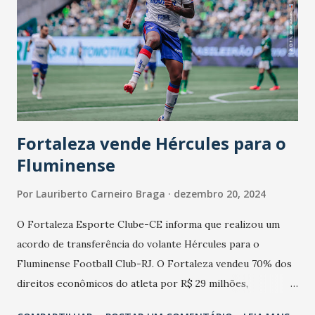
apoio de voluntários e doadores para viabilizar a ação. -
Este é um evento muito importante para todos nós da CDL
Jovem Fortaleza. Estamos falando de um gesto simples,
mas de grande impacto para essas famílias. O Natal é uma
época de compartilhar, e queremos que todos os
envolvidos sintam a alegria de contribuir com um momento
de un...
Fortaleza vende Hércules para o
Fluminense
Por
Lauriberto Carneiro Braga
dezembro 20, 2024
O Fortaleza Esporte Clube-CE informa que realizou um
acordo de transferência do volante Hércules para o
Fluminense Football Club-RJ. O Fortaleza vendeu 70% dos
direitos econômicos do atleta por R$ 29 milhões,
concretizando a maior venda da história do Fortaleza e do