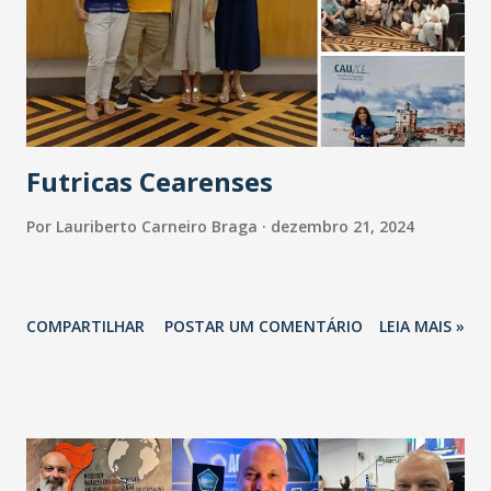
conseguimos trazê-lo. Estava em fim de contrato, nós
conversamos com o atleta e o Fluminense permitiu o
diálogo. Estamos felizes com essa vinda, ele chega muito
motivado para nos ajudar nas campanhas dos próximos
anos - celebrou...
Futricas Cearenses
Por
Lauriberto Carneiro Braga
dezembro 21, 2024
COMPARTILHAR
POSTAR UM COMENTÁRIO
LEIA MAIS »