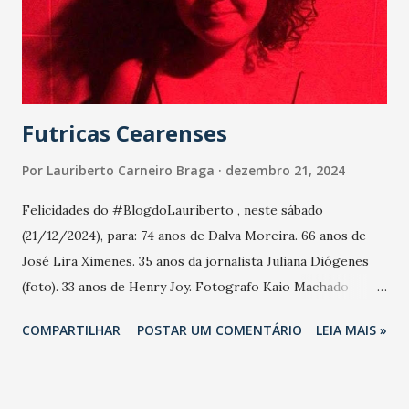
agora da passagem do querido amigo Francisco José
Ribeiro. Ribeiro é um dos nomes mais influentes na
profissionalização do Mercado Publicitário no Ceará, seja
com o diretor comercial do jornal O Povo e,
posteriormente, como diretor comercial do jornal ...
Futricas Cearenses
Por
Lauriberto Carneiro Braga
dezembro 21, 2024
Felicidades do #BlogdoLauriberto , neste sábado
(21/12/2024), para: 74 anos de Dalva Moreira. 66 anos de
José Lira Ximenes. 35 anos da jornalista Juliana Diógenes
(foto). 33 anos de Henry Joy. Fotografo Kaio Machado
(foto). Radialista José Valmir Dias. Radialista Otacílio
COMPARTILHAR
POSTAR UM COMENTÁRIO
LEIA MAIS »
Benvindo Deocleciano.