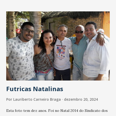
Gold, Águas-Marinhas, Topázios Azuis e Topázios Fumê,
por exemplo, ganham vida, refletindo a diversidade e o
esplendor de um país que é sinônimo de singularidade. -
Cada peça foi cuidadosamente desenhada, tornando-se
única. Uma joia exclusiva pode ser copiada, mas uma joia
única só pode ser criada pela Prata Rara. Sua leveza,
sofisticação e o DNA singular de cada design a tornam uma
obra irrepetível", disse a CEO, Hellen Postai. - Fotografadas
em meio à riqueza da flora brasileira, essas joias capturam a
essência de nossa biodiversidade, traduzindo a
magnificência de um país vasto e ...
Futricas Natalinas
Por
Lauriberto Carneiro Braga
dezembro 20, 2024
Esta foto tem dez anos. Foi no Natal 2014 do Sindicato dos