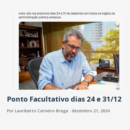
pratos apresentados, a sobremesa arrancou suspiros dos
convivas, que celebravam toda aquela comida tão bem-vinda
nas várias cenas hipnóticas da clássica película A Festa de
Babette. No emblemático filme, um bolo de frutas
cristalizadas surgia em meio ao tilintar dos talheres, taças
e braços à espera da iguaria que fecha o evento
gastronômico, forma como toda sobremesa deve
acontecer: celebrando uma ocasião. Para os chefes,
culinaristas e gastrônomos, é este efeito que as
sobremesas devem provocar. O pós-pasto como desfecho
das emoções que transcorrem durante o desfrute de uma
mesa bem posta de iguarias incríveis. A so...
Ponto Facultativo dias 24 e 31/12
Por
Lauriberto Carneiro Braga
dezembro 21, 2024