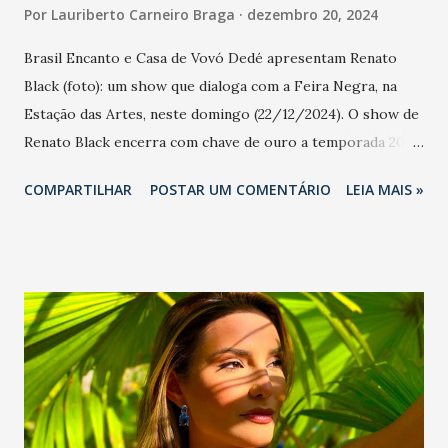
Por
Lauriberto Carneiro Braga
dezembro 20, 2024
Brasil Encanto e Casa de Vovó Dedé apresentam Renato
Black (foto): um show que dialoga com a Feira Negra, na
Estação das Artes, neste domingo (22/12/2024). O show de
Renato Black encerra com chave de ouro a temporada 2024
da parceria entre a Casa de Vovó Dedé e a Estação das
COMPARTILHAR
POSTAR UM COMENTÁRIO
LEIA MAIS »
Artes, que proporcionou espetáculos gratuitos e
inesquecíveis ao público fortalezense. Neste domingo
(22/12/2024), das 11h30 às 13 horas, o projeto Brasil
Encanto levará à Estação das Artes o talento de Renato
Black, que apresentará um repertório eclético e vibrante.
Transitando com maestria entre o tradicional Carnaval, Axé,
Reggae, Samba e Música Popular Brasilei...