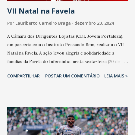
VII Natal na Favela
Por
Lauriberto Carneiro Braga
dezembro 20, 2024
A Câmara dos Dirigentes Lojistas (CDL Jovem Fortaleza),
em parceria com o Instituto Pensando Bem, realizou o VII
Natal na Favela. A ação levou alegria e solidariedade a
famílias da Favela do Inferninho, nesta sexta-feira (20 de
dezembro de 2024), no Instituto Pensando Bem ( Beco do
COMPARTILHAR
POSTAR UM COMENTÁRIO
LEIA MAIS »
Céu-Rua Pedro Sampaio, 1040-Vila Velha-Fortaleza-Ceará).
A iniciativa tem como missão garantir um jantar de Natal
para 25 famílias da comunidade, além de promover um
momento especial com a distribuição de presentes e
confraternização. Em 2024, o evento promete ser ainda
mais emocionante, com a participação ativa da CDL Jovem
Fortaleza e do Instituto Pensando Bem, que contam com o