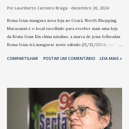
Por
Lauriberto Carneiro Braga
dezembro 20, 2024
Roma Joias inaugura nova loja no Ceará. North Shopping
Maracanaú é o local escolhido para receber mais uma loja
da Roma Joias Em clima natalino, a marca de joias folheadas
Roma Joias irá inaugurar neste sábado (21/12/2024), sua
nova loja no Ceará. Desta vez, o local escolhido é o North
COMPARTILHAR
POSTAR UM COMENTÁRIO
LEIA MAIS »
Shopping Maracanaú, localizado na região metropolitana
de Fortaleza. A celebração se iniciará às 16 horas, com um
coquetel, DJ, sorteios e a presença do Papai Noel. A loja
será exclusivamente para vendas em Varejo. Para Henrique
Lima, a abertura da nova loja nesta data é especial: - É uma
felicidade muito grande abrir mais uma loja no Ceará,
principalmente tão próximo ao Natal. A joia é um presente
muito especial, que conta uma história. Queremos estar
cada vez mais próximo do nosso público, entregando