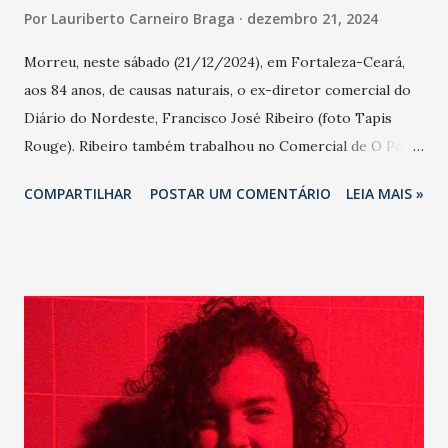
Por
Lauriberto Carneiro Braga
dezembro 21, 2024
Morreu, neste sábado (21/12/2024), em Fortaleza-Ceará,
aos 84 anos, de causas naturais, o ex-diretor comercial do
Diário do Nordeste, Francisco José Ribeiro (foto Tapis
Rouge). Ribeiro também trabalhou no Comercial de O Povo
e manteve por anos a RDS Distribuidora de Jornais e
COMPARTILHAR
POSTAR UM COMENTÁRIO
LEIA MAIS »
Revistas. Jornalista Lêda Maria: UM ANJO DA
COMUNICAÇÃO CHEGOU NO Céu esta manhã. Ele
preferiu , dormir bem a noite e acordar no céu,
serenamente, sem despedidas. E todos nós que tanto o
conhecemos e amamos manteremos esta ligação de afeto,
recordando seu trabalho devotado ao jornal O Povo e
Diário do Nordeste. Seu bem querer aos amigos e seu
amor à família. Partiu para a Casa do Pai, Francisco José
Ribeiro, o Ribeirinho". Jornalista Luís-Sérgio Santos: Soube