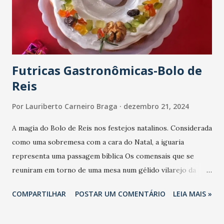
Futricas Gastronômicas-Bolo de
Reis
Por
Lauriberto Carneiro Braga
dezembro 21, 2024
A magia do Bolo de Reis nos festejos natalinos. Considerada
como uma sobremesa com a cara do Natal, a iguaria
representa uma passagem bíblica Os comensais que se
reuniram em torno de uma mesa num gélido vilarejo da
costa da Dinamarca apreciaram com grande entusiasmo e
COMPARTILHAR
POSTAR UM COMENTÁRIO
LEIA MAIS »
avidez todas as iguarias postas em mesa durante a
celebração de 100 anos de um religioso local. Dentre os