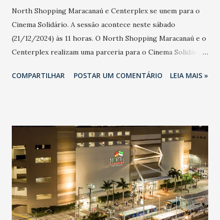
North Shopping Maracanaú e Centerplex se unem para o
Cinema Solidário. A sessão acontece neste sábado
(21/12/2024) às 11 horas. O North Shopping Maracanaú e o
Centerplex realizam uma parceria para o Cinema Solidário,
que acontece neste sábado (21 de dezembro de 2024), às 11
COMPARTILHAR
POSTAR UM COMENTÁRIO
LEIA MAIS »
horas. Este evento visa promover a solidariedade e o
compartilhamento entre a comunidade, permitindo que os
clientes desfrutem de uma experiência cinematográfica
única, ao mesmo tempo em que ajudam aqueles que mais
precisam. Para participar, os clientes devem acessar o app
do North Shopping Maracanaú e retirar seus cupons para a
sessão solidária. No dia do evento, cada pessoa deverá
trazer 3kg de alimentos não perecíveis, que serão
destinados a instituições da região que atendem pessoas
em situação de vulnerabilidade. A iniciativa busca não apenas
oferecer entretenimento, mas também incentivar a prática