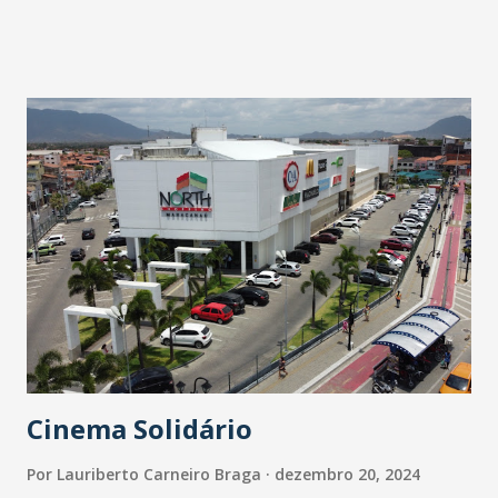
podem ser conferidos no canal da pasta no YouTube, no
endereço ‘ www.youtube.com/@mincomunicacoes ’. O
primeiro episódio vai mostrar como as Rádios
Comunitárias estão transformando a vida de milhares de
brasileiros, principalmente daqueles que moram em
comunidades mais distantes dos grandes centros, onde a
comunicação, de uma forma geral, é mais precária. Nesta
sexta, o Ministério mostra como a Rádio Sertão FM,
localizada na comunidade rural de Várzea da Cobra, no
município de Forquilha, no interior Ceará, tem
transformado a vida da população local. O ministro das
Comunicações, Juscelino Filho, enalteceu o importante
papel que as Rádios comunitárias exer...
Cinema Solidário
Por
Lauriberto Carneiro Braga
dezembro 20, 2024