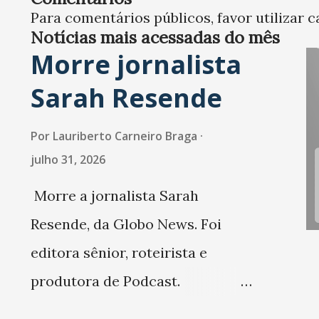
Para comentários públicos, favor utilizar c
Porto de Fortaleza'. Será
Notícias mais acessadas do mês
durante uma Webinar que te
Morre jornalista
como mediadores: Roberto
Sarah Resende
Levier (CEO da Waterline
Maritime Strategies e consu
Por
Lauriberto Carneiro Braga
da FGV). Marcus Quintella
julho 31, 2026
(diretor da FGV Transportes)
Morre a jornalista Sarah
Simone Bissoto (sócia da LL
Resende, da Globo News. Foi
Advogados /RJ, especialista
editora sênior, roteirista e
Infraestrutura e membro do
produtora de Podcast.
Conselho de Administração 
Trabalhou também na Folha de