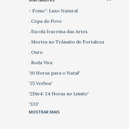
- Fome”: Luxo Natural
. Copa do Povo
. Escola Iracema das Artes
. Mortes no Trânsito de Fortaleza
. Ouro
. Roda Viva
'10 Horas para o Natal'
'25 Verbos'
'2Die4: 24 Horas no Limite'
'333'
MOSTRAR MAIS
'5 Casas' 'Chão de Fábrica'
'A Farsa do Panelada'