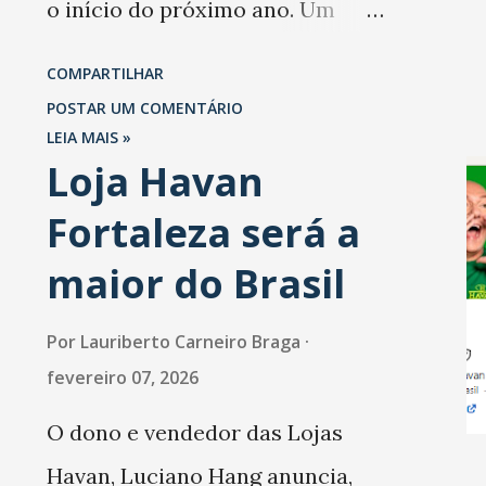
o início do próximo ano. Um
at...
levantamento da Abrasel mostra
COMPARTILHAR
que 69% dos estabelecimentos
POSTAR UM COMENTÁRIO
esperam faturar mais no 1º
LEIA MAIS »
Loja Havan
trimestre de 2026 em
Fortaleza será a
comparação com o mesmo
período de 2025. Em relação ao
maior do Brasil
último trimestre deste ano, 56%
Por
Lauriberto Carneiro Braga
também projetam crescimento
fevereiro 07, 2026
(foto Helena Lopes). A confiança
O dono e vendedor das Lojas
do setor é sustentada
Havan, Luciano Hang anuncia,