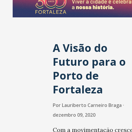
a
g
e
n
A Visão do
s
Futuro para o
Porto de
Fortaleza
Por
Lauriberto Carneiro Braga
dezembro 09, 2020
Com a movimentação cresc