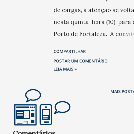
de cargas, a atenção se volt
nesta quinta-feira (10), para 
Porto de Fortaleza. A convit
FGV Transportes, a diretora
COMPARTILHAR
presidente da Companhia D
POSTAR UM COMENTÁRIO
do Ceará (CDC) e presidente
LEIA MAIS »
Associação Brasileira de
MAIS POST
Entidades Portuárias e
Hidroviárias, engenheira
Mayhara Chaves, discorrerá
sobre 'A Visão do Futuro par
Comentários