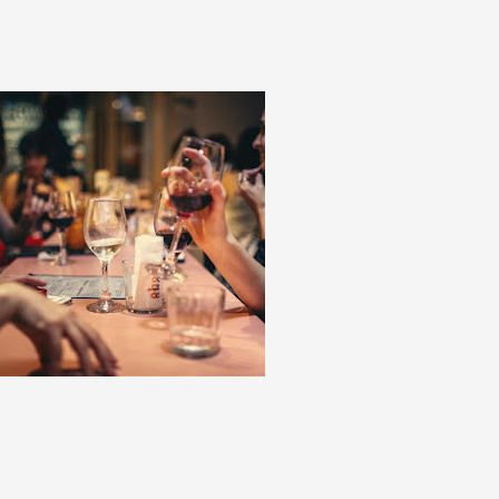
ai
de
e
s do
 do
s
ale
, é
de