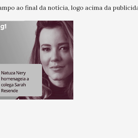
ampo ao final da notícia, logo acima da publicid
rá
ltor
.
 em
da