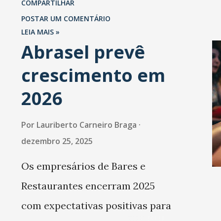
COMPARTILHAR
CDC). A palestra, seguida de
São Paulo.
POSTAR UM COMENTÁRIO
debate, começa às 10h30 e v
LEIA MAIS »
Abrasel prevê
até meio-dia. Com uma gran
área de influência, o Porto d
crescimento em
Fortaleza atende aos estado
2026
Piauí, Maranhão, Rio Grande
Por
Lauriberto Carneiro Braga
Norte, de Pernambuco e da
dezembro 25, 2025
Paraíba, bem como às regiõe
Os empresários de Bares e
Norte e Centro-Oeste e ao V
Restaurantes encerram 2025
do São Francisco. Além disso
com expectativas positivas para
um importante entreposto 