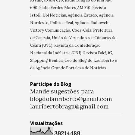
Assunção AM 620, Rádio Dragão do Mar AM
690, Rádio Verdes Mares AM 810, Revista
IstoÉ, Uol Notícias, Agência Estado, Agência
Nordeste, Política Real, Agência Radioweb,
Victory Comunicação, Coca-Cola, Prefeitura
de Caucaia, União de Vereadores e Câmaras do
Ceará (UVC), Revista da Confederação
Nacional da Indústria (CNI), Revista Fale!, iG,
Shopping Benfica. Ceo do Blog do Lauriberto e
da Agência Grande Fortaleza de Notícias.
Participe do Blog
Mande sugestões para
blogdolauriberto@gmail.com
lauribertobraga@gmail.com
Visualizações
3
9
2
1
4
4
8
9