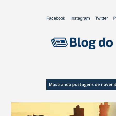
Facebook
Instagram
Twitter
P
P
Mostrando postagens de novemb
o
s
t