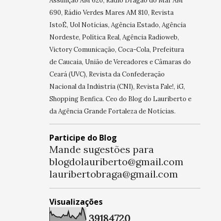
Assunção AM 620, Rádio Dragão do Mar AM
690, Rádio Verdes Mares AM 810, Revista
IstoÉ, Uol Notícias, Agência Estado, Agência
Nordeste, Política Real, Agência Radioweb,
Victory Comunicação, Coca-Cola, Prefeitura
de Caucaia, União de Vereadores e Câmaras do
Ceará (UVC), Revista da Confederação
Nacional da Indústria (CNI), Revista Fale!, iG,
Shopping Benfica. Ceo do Blog do Lauriberto e
da Agência Grande Fortaleza de Notícias.
Participe do Blog
Mande sugestões para
blogdolauriberto@gmail.com
lauribertobraga@gmail.com
Visualizações
3
9
1
8
4
7
2
0