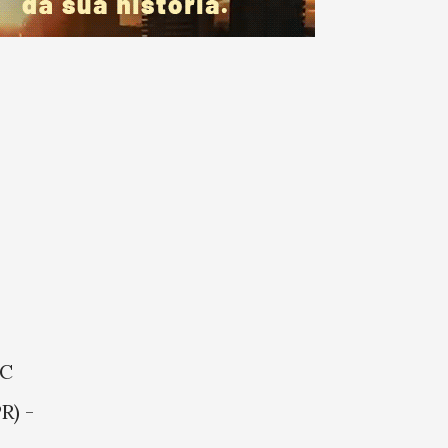
BC
R) -