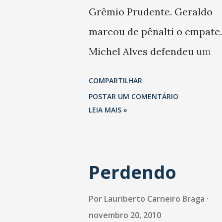
Grêmio Prudente. Geraldo
marcou de pênalti o empate.
Michel Alves defendeu um
pênalti. Foi o 16° empate em
COMPARTILHAR
jogos. Continua em 12° lugar
POSTAR UM COMENTÁRIO
agora com 46 pontos. João
LEIA MAIS »
Marcos foi expulso. vaga na 
Americana somente será
Perdendo
decidida contra o Atlético (P
no Castelão, no próximo
Por
Lauriberto Carneiro Braga
domingo.
novembro 20, 2010