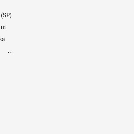
(SP)
om
za
,
uetá