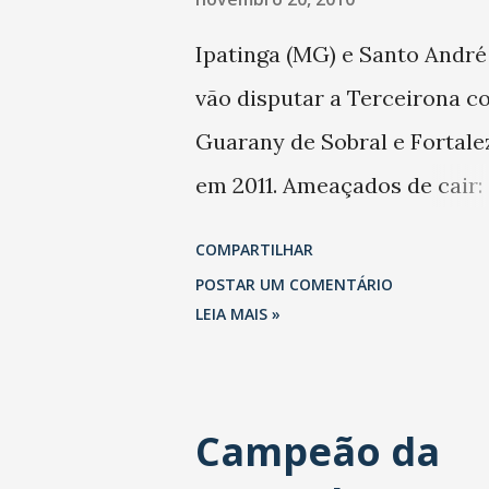
Ipatinga (MG) e Santo André 
vão disputar a Terceirona c
Guarany de Sobral e Fortale
em 2011. Ameaçados de cair:
América (RN), Vila Nova (GO)
COMPARTILHAR
Brasiliense (DF) e Guarating
POSTAR UM COMENTÁRIO
(SP).
LEIA MAIS »
Campeão da