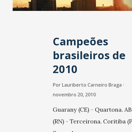
a
g
e
Campeões
n
s
brasileiros de
2010
Por
Lauriberto Carneiro Braga
novembro 20, 2010
Guarany (CE) - Quartona. A
(RN) - Terceirona. Coritiba (P