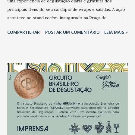
uma experiência de degustação diária e gratuita dos
principais itens do seu cardápio de wraps e saladas. A ação
acontece no stand recém-inaugurado na Praça de
Alimentação do Shopping RioMar Fortaleza, no bairro
COMPARTILHAR
POSTAR UM COMENTÁRIO
LEIA MAIS »
Papicu (fotos Lara Marques), em dois horários: 11 às 14
horas. 18 às 21 horas. Em cada dia da semana, o cliente
poderá conhecer pratos diferentes. Confira: Domingo:
salada carne do sol e wrap caprese. Segunda: salada
mediterrânea e wrap carne do sol. Terça: salada caprese e
wrap atum. Quarta: salada carne do sol e wrap caprese.
Quinta: salada frango levinha e wrap caesar. Sexta: salada
mediterrânea e wrap carne do sol. Sábado: salada caprese e
wrap atum. Sobre a SooDeli - Criada há sete meses com
cardápio exclusivo elaborado pela renomada chef Bia
Leitão, o restaurante, até então, disponibilizava seus
produtos exclusivamente por meio de delivery. A marca