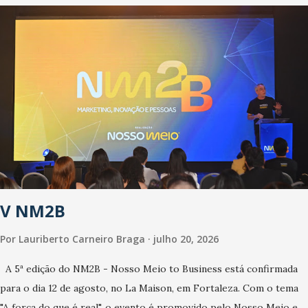
que o Estado tem desenvolvido um plano de contingência pautado
em formas de reconhecimento da população suspeita e de
cuidados com os ambientes públicos e domiciliares. “Nós não
estamos vivendo uma epidemia comum, como temos em todos os
anos, com aumento de casos de dengue, influenza ou H1N1. Trata-
se de uma epidemia com um vírus diferente, com um poder de
contaminação maior que outros coronavírus”, apontou o
secretário. Segundo ele, é uma epidemia com chance de
contaminação alta, podendo gerar um grande risco à população e
ao sistema de saúde. “Precisamos saber fazer a estratificação do
V NM2B
risco da doença, para não so...
Por
Lauriberto Carneiro Braga
julho 20, 2026
A 5ª edição do NM2B - Nosso Meio to Business está confirmada
para o dia 12 de agosto, no La Maison, em Fortaleza. Com o tema
"A força do que é real", o evento é promovido pelo Nosso Meio e