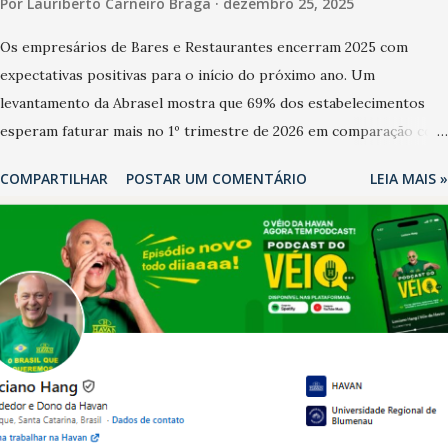
Por
Lauriberto Carneiro Braga
dezembro 25, 2025
Os empresários de Bares e Restaurantes encerram 2025 com
expectativas positivas para o início do próximo ano. Um
levantamento da Abrasel mostra que 69% dos estabelecimentos
esperam faturar mais no 1º trimestre de 2026 em comparação com
o mesmo período de 2025. Em relação ao último trimestre deste
COMPARTILHAR
POSTAR UM COMENTÁRIO
LEIA MAIS »
ano, 56% também projetam crescimento (foto Helena Lopes). A
confiança do setor é sustentada principalmente pelo desempenho
recente das empresas, impulsionado pelas confraternizações de
fim de ano e pelo pagamento do 13º Salário para um número maior
de trabalhadores, já que o país tem a menor taxa de desemprego
dos anos recentes. Ainda segundo a Pesquisa, em novembro de
2025, 40% dos bares e restaurantes operaram com lucro e outros
40% registraram equilíbrio financeiro. Já o percentual de
estabelecimentos no prejuízo ficou em 19%, pouco abaixo do
observado no mês anterior. Outros 1% não existiam em novembro.