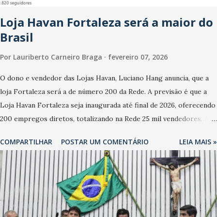
Em relação a outubro, o faturamento também cresceu. De acordo
Loja Havan Fortaleza será a maior do
com a pesquisa, 44% dos n...
Brasil
Por
Lauriberto Carneiro Braga
fevereiro 07, 2026
O dono e vendedor das Lojas Havan, Luciano Hang anuncia, que a
loja Fortaleza será a de número 200 da Rede. A previsão é que a
Loja Havan Fortaleza seja inaugurada até final de 2026, oferecendo
200 empregos diretos, totalizando na Rede 25 mil vendedores. A
localização da Havan Fortaleza ainda não foi anunciada
COMPARTILHAR
POSTAR UM COMENTÁRIO
LEIA MAIS »
oficialmente, mas fontes extraoficiais indicam, que será na Avenida
Washington Soares-Messejana. Uma coisa é certa: será a maior
loja Havan do Brasil.