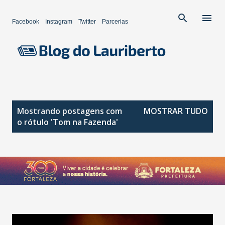
Pular para o conteúdo principal
Facebook
Instagram
Twitter
Parcerias
P
Mostrando postagens com
MOSTRAR TUDO
o
o rótulo
'Tom na Fazenda'
s
t
a
g
e
n
s