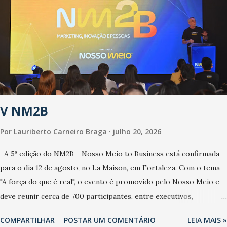
estamos vivendo uma epidemia comum, como temos em todos os
anos, com aumento de casos de dengue, influenza ou H1N1. Trata-
se de uma epidemia com um vírus diferente, com um poder de
contaminação maior que outros coronavírus”, apontou o
secretário. Segundo ele, é uma epidemia com chance de
contaminação alta, podendo gerar um grande risco à população e
ao sistema de saúde. “Precisamos saber fazer a estratificação do
V NM2B
risco da doença, para não so...
Por
Lauriberto Carneiro Braga
julho 20, 2026
A 5ª edição do NM2B - Nosso Meio to Business está confirmada
para o dia 12 de agosto, no La Maison, em Fortaleza. Com o tema
"A força do que é real", o evento é promovido pelo Nosso Meio e
deve reunir cerca de 700 participantes, entre executivos,
empreendedores, gestores e lideranças do Mercado Nacional.
COMPARTILHAR
POSTAR UM COMENTÁRIO
LEIA MAIS »
Desde 2022, o NM2B consolidou-se como um dos principais