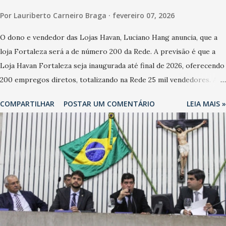
Por
Lauriberto Carneiro Braga
fevereiro 07, 2026
O dono e vendedor das Lojas Havan, Luciano Hang anuncia, que a
loja Fortaleza será a de número 200 da Rede. A previsão é que a
Loja Havan Fortaleza seja inaugurada até final de 2026, oferecendo
200 empregos diretos, totalizando na Rede 25 mil vendedores. A
localização da Havan Fortaleza ainda não foi anunciada
COMPARTILHAR
POSTAR UM COMENTÁRIO
LEIA MAIS »
oficialmente, mas fontes extraoficiais indicam, que será na Avenida
Washington Soares-Messejana. Uma coisa é certa: será a maior
loja Havan do Brasil.