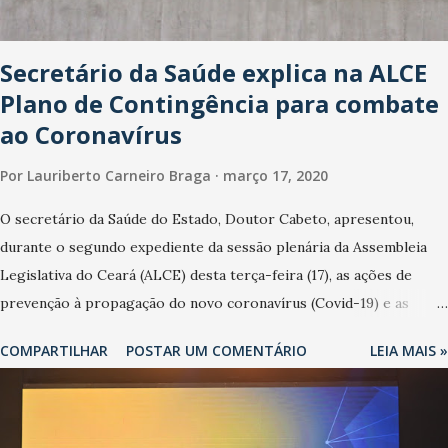
Secretário da Saúde explica na ALCE
Plano de Contingência para combate
ao Coronavírus
Por
Lauriberto Carneiro Braga
março 17, 2020
O secretário da Saúde do Estado, Doutor Cabeto, apresentou,
durante o segundo expediente da sessão plenária da Assembleia
Legislativa do Ceará (ALCE) desta terça-feira (17), as ações de
prevenção à propagação do novo coronavírus (Covid-19) e as
recentes medidas adotadas pelo Governo do Estado na contenção
COMPARTILHAR
POSTAR UM COMENTÁRIO
LEIA MAIS »
da pandemia e atendimento aos enfermos. O secretário informou
que o Estado tem desenvolvido um plano de contingência pautado
em formas de reconhecimento da população suspeita e de
cuidados com os ambientes públicos e domiciliares. “Nós não