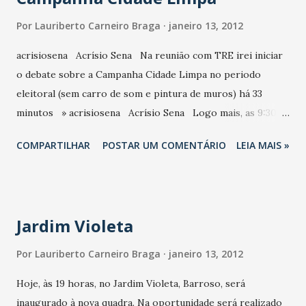
Por
Lauriberto Carneiro Braga
janeiro 13, 2012
acrisiosena Acrísio Sena Na reunião com TRE irei iniciar
o debate sobre a Campanha Cidade Limpa no periodo
eleitoral (sem carro de som e pintura de muros) há 33
minutos » acrisiosena Acrísio Sena Logo mais, as 9:30
no TRE estaremos conversando com o Des. Ademar sobre
COMPARTILHAR
POSTAR UM COMENTÁRIO
LEIA MAIS »
o Seminário Legislação Eleitoral em 2012.
Jardim Violeta
Por
Lauriberto Carneiro Braga
janeiro 13, 2012
Hoje, às 19 horas, no Jardim Violeta, Barroso, será
inaugurado à nova quadra. Na oportunidade será realizado