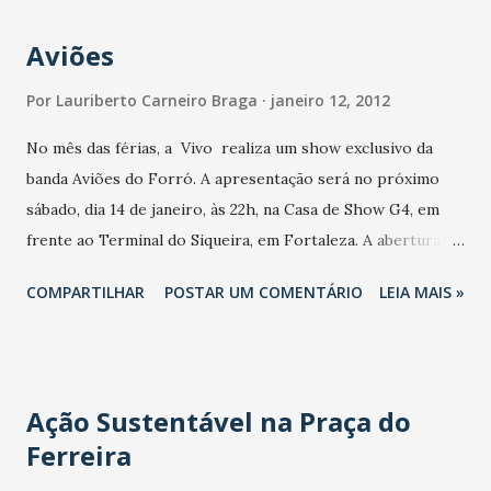
Aviões
Por
Lauriberto Carneiro Braga
janeiro 12, 2012
No mês das férias, a Vivo realiza um show exclusivo da
banda Aviões do Forró. A apresentação será no próximo
sábado, dia 14 de janeiro, às 22h, na Casa de Show G4, em
frente ao Terminal do Siqueira, em Fortaleza. A abertura
será com a banda de samba rock, Fina Tonelada. O show faz
COMPARTILHAR
POSTAR UM COMENTÁRIO
LEIA MAIS »
parte das ações promocionais da oferta Vivo Sempre
Ilimitado. E a Vivo quer levar você para curtir essa festa.
Para isso, basta fazer uma recarga de R$ 18 em seu celular
Vivo para ganhar o ingresso na hora. Os ingressos podem
Ação Sustentável na Praça do
ser adquiridos, antecipadamente, em todas as lojas Vivo ,
Ferreira
Bompreço, C&A, Casas Bahia, Eletroshopping, Extra, Lojas
Americanas, Macavi, Rabelo, Topmóveis e Zenir, localizadas