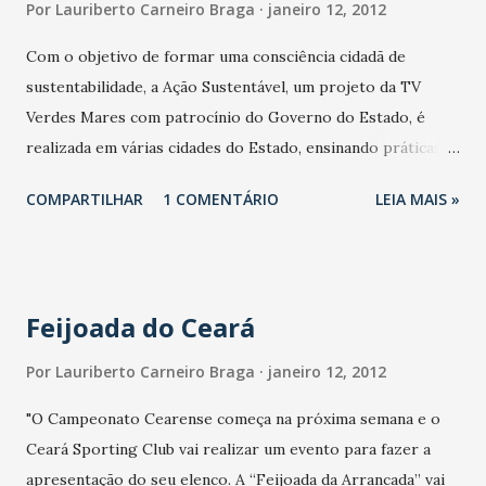
Por
Lauriberto Carneiro Braga
janeiro 12, 2012
em Fortaleza e em municípios da Região Metropolitana. A
promoção é válida até o dia do evento, com o limite de 3
Com o objetivo de formar uma consciência cidadã de
recargas por cliente. O regulamento pode ser consultado
sustentabilidade, a Ação Sustentável, um projeto da TV
nos pontos de venda participantes ou no www. vivo .com.br
Verdes Mares com patrocínio do Governo do Estado, é
. Promoção ...
realizada em várias cidades do Estado, ensinando práticas
simples e cotidianas de cuidados com o meio ambiente. A
COMPARTILHAR
1 COMENTÁRIO
LEIA MAIS »
próxima ação será realizada em Fortaleza, amanhã (13), na
Praça do Ferreira, das 8 às 17 horas. Entre as atividades,
oficina de material reciclado, doação de mudas, oficina de
reciclagem com copo, orientação sobre separação de lixo
Feijoada do Ceará
nas ilhas ecológicas, palestra de conscientização de
economia de água, como destinar corretamente pilhas e
Por
Lauriberto Carneiro Braga
janeiro 12, 2012
aparelhos eletrônicos inutilizados e como diminuir o uso
"O Campeonato Cearense começa na próxima semana e o
de sacolas plásticas. E o participante pode levar cinco
Ceará Sporting Club vai realizar um evento para fazer a
quilos de material reciclado e trocar por uma sacola
apresentação do seu elenco. A “Feijoada da Arrancada” vai
retornável. As crianças se divertem com teatro de bonecos