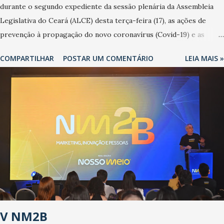
durante o segundo expediente da sessão plenária da Assembleia
Legislativa do Ceará (ALCE) desta terça-feira (17), as ações de
prevenção à propagação do novo coronavírus (Covid-19) e as
recentes medidas adotadas pelo Governo do Estado na contenção
COMPARTILHAR
POSTAR UM COMENTÁRIO
LEIA MAIS »
da pandemia e atendimento aos enfermos. O secretário informou
que o Estado tem desenvolvido um plano de contingência pautado
em formas de reconhecimento da população suspeita e de
cuidados com os ambientes públicos e domiciliares. “Nós não
estamos vivendo uma epidemia comum, como temos em todos os
anos, com aumento de casos de dengue, influenza ou H1N1. Trata-
se de uma epidemia com um vírus diferente, com um poder de
contaminação maior que outros coronavírus”, apontou o
secretário. Segundo ele, é uma epidemia com chance de
contaminação alta, podendo gerar um grande risco à população e
ao sistema de saúde. “Precisamos saber fazer a estratificação do
V NM2B
risco da doença, para não so...