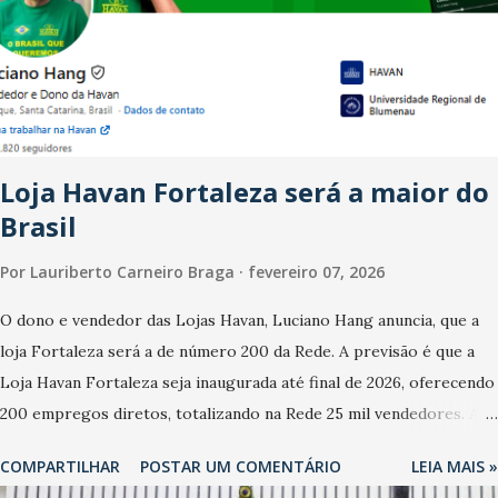
dos anos recentes. Ainda segundo a Pesquisa, em novembro de
2025, 40% dos bares e restaurantes operaram com lucro e outros
40% registraram equilíbrio financeiro. Já o percentual de
estabelecimentos no prejuízo ficou em 19%, pouco abaixo do
observado no mês anterior. Outros 1% não existiam em novembro.
Em relação a outubro, o faturamento também cresceu. De acordo
Loja Havan Fortaleza será a maior do
com a pesquisa, 44% dos n...
Brasil
Por
Lauriberto Carneiro Braga
fevereiro 07, 2026
O dono e vendedor das Lojas Havan, Luciano Hang anuncia, que a
loja Fortaleza será a de número 200 da Rede. A previsão é que a
Loja Havan Fortaleza seja inaugurada até final de 2026, oferecendo
200 empregos diretos, totalizando na Rede 25 mil vendedores. A
localização da Havan Fortaleza ainda não foi anunciada
COMPARTILHAR
POSTAR UM COMENTÁRIO
LEIA MAIS »
oficialmente, mas fontes extraoficiais indicam, que será na Avenida