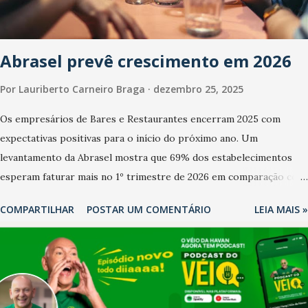
Abrasel prevê crescimento em 2026
Por
Lauriberto Carneiro Braga
dezembro 25, 2025
Os empresários de Bares e Restaurantes encerram 2025 com
expectativas positivas para o início do próximo ano. Um
levantamento da Abrasel mostra que 69% dos estabelecimentos
esperam faturar mais no 1º trimestre de 2026 em comparação com
o mesmo período de 2025. Em relação ao último trimestre deste
COMPARTILHAR
POSTAR UM COMENTÁRIO
LEIA MAIS »
ano, 56% também projetam crescimento (foto Helena Lopes). A
confiança do setor é sustentada principalmente pelo desempenho
recente das empresas, impulsionado pelas confraternizações de
fim de ano e pelo pagamento do 13º Salário para um número maior
de trabalhadores, já que o país tem a menor taxa de desemprego