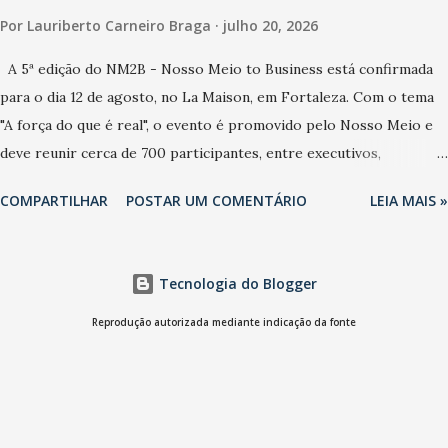
Por
Lauriberto Carneiro Braga
julho 20, 2026
A 5ª edição do NM2B - Nosso Meio to Business está confirmada
para o dia 12 de agosto, no La Maison, em Fortaleza. Com o tema
"A força do que é real", o evento é promovido pelo Nosso Meio e
deve reunir cerca de 700 participantes, entre executivos,
empreendedores, gestores e lideranças do Mercado Nacional.
COMPARTILHAR
POSTAR UM COMENTÁRIO
LEIA MAIS »
Desde 2022, o NM2B consolidou-se como um dos principais
encontros do setor de negócios do Nordeste, reunindo
profissionais de marcas como Bradesco, Samsung, Carrefour,
Tecnologia do Blogger
Banco do Nordeste, LinkedIn, VISA, Grupo 3corações, TikTok e M.
Dias Branco. A nova edição chega em um momento em que
Reprodução autorizada mediante indicação da fonte
autenticidade e consistência ganham peso nas conversas sobre
marca, liderança e estratégia. - Vivemos um momento em que todo
mundo fala muito e poucos entregam de verdade. O NM2B sempre
existiu para dar palco a quem constrói com consistência, e nesta