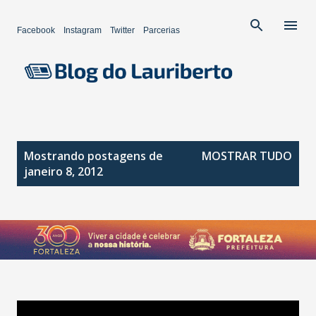
Pular para o conteúdo principal
Facebook
Instagram
Twitter
Parcerias
P
Mostrando postagens de
MOSTRAR TUDO
o
janeiro 8, 2012
s
t
a
g
e
n
s