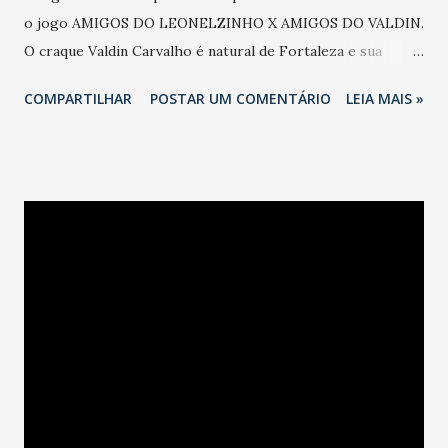
o jogo AMIGOS DO LEONELZINHO X AMIGOS DO VALDIN.
O craque Valdin Carvalho é natural de Fortaleza e sua
trajetória no Futsal é marcante. Atualmente está no
COMPARTILHAR
POSTAR UM COMENTÁRIO
LEIA MAIS »
tricolor joinvilense, após sua temporada defendendo o
Santos, atual campeão da Liga Nacional. A principal
característica do jogador é a habilidade. Valdin foi
convocado no ano de 2005 para servir á Seleção Brasileira
de Futsal. Pela seleção, Valdin tem seis títulos do Grand
Prix de Futsal, dois da Copa América, dois dos jogos da
Lusofonia, um Torneio da China, além da conquista dos
Jogos Pan-Americanos. Com todo esse brilho o jogo será
sensacional. “Estaremos juntamente com meus amigos
contribuindo com essa grande partida e abrilhantando essa
grande inauguração”, afirmou Leonelzinho. MAIS
INFORMAÇÕES: ASSESSORIA DE IMPRENSA - Mona Lisa
Mazza- 8755.6064