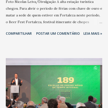
Foto Nicolas Leiva/Divulgação A alta estação turística
chegou. Para abrir o período de férias com chave de ouro e
matar a sede de quem estiver em Fortaleza​​​ neste período,
o Beer Fest Fortaleza, festival itinerante de chopes
artesanais, realiza sua quarta edição, ainda maior. Em novo
COMPARTILHAR
POSTAR UM COMENTÁRIO
LEIA MAIS »
local, o IV Beer Fest Fortaleza preparou uma
superestrutura, que garantirá ao seu público mais conforto
e segurança. O encontro cervejeiro acontece amanhã, de
dez da manhã a meia-noite, no Espaço Jangada do Shopping
Iguatemi (Avenida Washington Soares, 85 - Edson Queiroz).
Os ingressos custam R$ 60,00 (inteira) e R$ 30,00 (meia
estudantil e meia solidária, esta última associada à doação
de um quilo de alimento não perecível) e garantem um
chope cortesia. Além do novo ambiente, que é climatizado e
oferece um amplo estacionamento, o festival dobrou o
número de torneiras, para agilizar ainda mais o serviço e