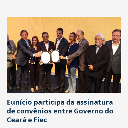
nossas lojas vão abrir as portas aos domingos. Vamos
funcionar até o nosso último cliente sair. A ordem é
atender todos os nossos clientes! Não vamos nos importar
com o horário", afirma Márcia. Ao longo do mês, os
frequentadores também poderão assistir apresentações
culturais. No sábado, dia 16, o palco da avenida vai receber
duas peças de teatro. A primeira delas é da Comunidade
Shalom. Com 25 artistas em cena, o grupo vai apresentar o
musical “Filho de Deus, Menino Meu” que há 7 anos está em
cartaz. A segunda apresentação fica por conta do grupo da
melhor idade Criarti, com o musical “As Pastorinhas”. As ...
Eunício participa da assinatura
de convênios entre Governo do
Ceará e Fiec