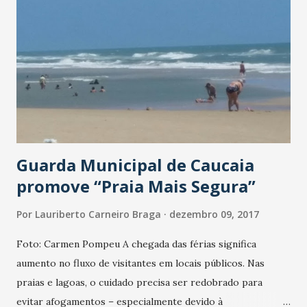
teremos quase 90%”, comemora o presidente da Anvisa,
Jarbas Barbosa. Saiba mais sobre os novos medicamentos:
Zepatier Composição: a substância é uma associação dos
princípios ativos elbasvir e grazoprevir. Produto: a
produção será em forma de comprimido revestido, “na
concentração de 50mg de elbasvir e 100mg de
grazoprevir”, explica, em nota, a Anvisa, In...
Guarda Municipal de Caucaia
promove “Praia Mais Segura”
Por
Lauriberto Carneiro Braga
dezembro 09, 2017
Foto: Carmen Pompeu A chegada das férias significa
aumento no fluxo de visitantes em locais públicos. Nas
praias e lagoas, o cuidado precisa ser redobrado para
evitar afogamentos – especialmente devido à