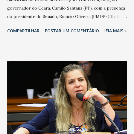
governador do Ceará, Camilo Santana (PT), com a presença
do presidente do Senado, Eunício Oliveira (PMDB-CE). Foi
o terceiro almoço da gestão Beto Studart a Camilo.
COMPARTILHAR
POSTAR UM COMENTÁRIO
LEIA MAIS »
Momento de agradecimentos e de cobranças. Em seu
discurso Beto Studart cobrou ações mais efetivas de
segurança pública e agradeceu pelos investimentos feitos
pelo Estado. "Temos uma agenda da indústria e estamos
vibrando com a parceria com o Governo do Estado, pois
abrimos canais de discussão de soluções em busca de
resultados efetivos. Firmamos um amplo acordo social,
como a Cidade Inteligente em Fortaleza e um Polo de
Saúde Eusébio-Fortaleza. Temos um futuro promissor. Um
caminho sem volta para o Ceará na área de tecnologia e
inovação. Temos o Ceará 2050 que trata dos hubs de Saúde,
Aéreo, Portuário e de Dados. Estão se abrindo novas
perspectivas para o Ceará. O Ceará está pavimentando o