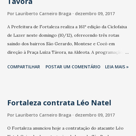
Távora
Por
Lauriberto Carneiro Braga
dezembro 09, 2017
A Prefeitura de Fortaleza realiza a 161ª edição da Ciclofaixa
de Lazer neste domingo (10/12), oferecendo três rotas
saindo dos bairros São Gerardo, Montese e Cocó em
direção à Praça Luíza Távora, na Aldeota. A programação
ocorre de 7h às 13h, oferecendo percurso e diversão
COMPARTILHAR
POSTAR UM COMENTÁRIO
LEIA MAIS »
protegida para toda a família, percorrendo importantes
vias da cidade. Também nesta edição, os ciclistas
participantes da Ciclofaixa de Lazer vão compartilhar
trecho da Avenida Beira Mar com o Circuito de Corrida
Fortaleza contrata Léo Natel
SESI, que passará por parte do percurso da Rota Leste, que
liga o início da ciclovia da Avenida Washington Soares à
Por
Lauriberto Carneiro Braga
dezembro 09, 2017
Praça Luíza Távora. Ao longo das Rotas Leste, Oeste e Sul,
O Fortaleza anunciou hoje a contratação do atacante Léo
serão disponibilizados quatro pontos de apoio nas praças