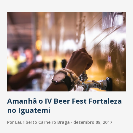
durante o ano proporcionando relevantes serviços ao
turismo de nosso Estado. O Troféu foi instituído em 1988,
pelo então presidente da ABIH-CE, Nelson Otoch. Em 1994,
na gestão de Demerval Castelo Branco Diniz Filho, o troféu
mudou o design e continuou com a mesma finalidade de
homenagear pessoas ou entidades que se destacaram no
setor. A característica do Troféu ressalta o mapa do Ceará
como uma porta aberta, o que representa a hospitalidade
do povo cearense. A partir de 2013, na gestão do
presidente Darlan Leite a honraria recebeu o nome de
Troféu Habib Ary, uma reverência ao e...
Amanhã o IV Beer Fest Fortaleza
no Iguatemi
Por
Lauriberto Carneiro Braga
dezembro 08, 2017