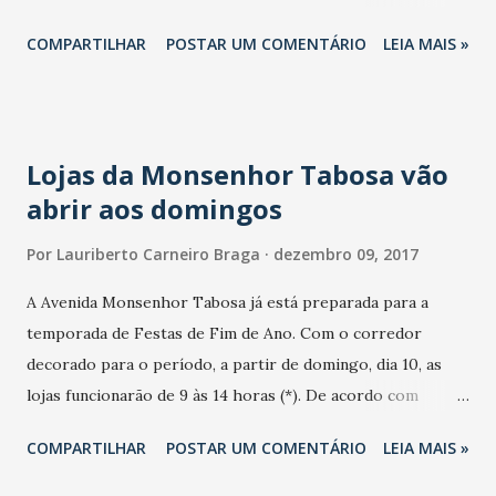
movimentação e banho das crianças. Por isso, o
COMPARTILHAR
POSTAR UM COMENTÁRIO
LEIA MAIS »
Grupamento de Salvamento Aquático de Caucaia, órgão
vinculado à Guarda Municipal, executa a operação “Praia
Mais Segura” de 2017. Os trabalhos são diários, com a
presença ostensiva de 22 guarda-vidas distribuídos em
Lojas da Monsenhor Tabosa vão
cinco postos de serviço nos pontos de maior trânsito de
abrir aos domingos
banhistas. Viaturas também estão sendo utilizadas. Os
guarda-vidas compõem um grupo seleto de profissionais
Por
Lauriberto Carneiro Braga
dezembro 09, 2017
especializados em salvamento aquático. Eles recebem
treinamento constate em salvatagem, primeiros socorros,
A Avenida Monsenhor Tabosa já está preparada para a
natação, corrida etc. Saiba onde ficam os postos de serviço.
temporada de Festas de Fim de Ano. Com o corredor
1. Tabuba – Lagoa da Barra Nova 2. Tabuba – Barraca Sabor
decorado para o período, a partir de domingo, dia 10, as
do Mar 3. Cumbuco – Restaurante Tendas 4. Cumbuco –
lojas funcionarão de 9 às 14 horas (*). De acordo com
Barraca Milano (centro) Sábado, domingo e feriados (9 às 17
Márcia Sérgia, presidente da Associação que representa a
COMPARTILHAR
POSTAR UM COMENTÁRIO
LEIA MAIS »
...
categoria, a medida é para atender mais e melhor os
clientes. "Nesse mês de Dezembro, grande parte das