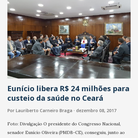
do Brasil, em 2018. "Ai vamos para prévias e coloco meu
nome para governadora do Ceará", frisou Luizianne. Confira
a integra da entrevista, que Luizianne Lins concedeu, hoje
no final da manhã ao Blog do Lauriberto, à Agência Grande
Fortaleza de Notícias e à Rádio Tribuna Band News, no
encerramento do debate "Universidade Pública não se
vende; se defende", no auditório Luiz Gonzaga, do Centro
de Humanidades III da Universidade Federal do Ceará
(UFC)...
Eunício libera R$ 24 milhões para
custeio da saúde no Ceará
Por
Lauriberto Carneiro Braga
dezembro 08, 2017
Foto: Divulgação O presidente do Congresso Nacional,
senador Eunício Oliveira (PMDB-CE), conseguiu, junto ao