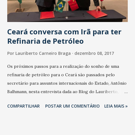
Ceará conversa com Irã para ter
Refinaria de Petróleo
Por
Lauriberto Carneiro Braga
dezembro 08, 2017
Os próximos passos para a realização do sonho de uma
refinaria de petróleo para o Ceará são passados pelo
secretário para assuntos internacionais do Estado, Antônio
Balhmann, nesta entrevista dada ao Blog do Lauriberto,
hoje, no almoço oferecida pela Federação das Indústrias do
COMPARTILHAR
POSTAR UM COMENTÁRIO
LEIA MAIS »
Estado do Ceará (Fiec) ao governador Camilo Santana (PT).
O Ceará depois do memorando assinado com o Banco de
Desenvolvimento da China busca parceiros no Irã: