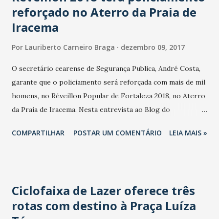
reforçado no Aterro da Praia de
Iracema
Por
Lauriberto Carneiro Braga
dezembro 09, 2017
O secretário cearense de Segurança Publica, André Costa,
garante que o policiamento será reforçada com mais de mil
homens, no Réveillon Popular de Fortaleza 2018, no Aterro
da Praia de Iracema. Nesta entrevista ao Blog do
Lauriberto, André Costa comenta também a ação da Polícia
COMPARTILHAR
POSTAR UM COMENTÁRIO
LEIA MAIS »
Federal na cúpula na Delegacia de Furtos e Roubos do
Ceará. Entrevista concedida no final da festa de entrega do
Troféu Personalidade Turística ao governador do Ceará,
Camilo Santana (PT), no Hotel Gran Marquise, na noite de
Ciclofaixa de Lazer oferece três
ontem:
rotas com destino à Praça Luíza