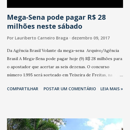
Mega-Sena pode pagar R$ 28
milhões neste sábado
Por
Lauriberto Carneiro Braga
dezembro 09, 2017
Da Agência Brasil Volante da mega-sena Arquivo/Agência
Brasil A Mega-Sena pode pagar hoje (9) R$ 28 milhões para
o apostador que acertar as seis dezenas. O concurso
número 1.995 será sorteado em Teixeira de Freitas, na
Bahia, às 20h (horário de Brasília). As apostas podem ser
COMPARTILHAR
POSTAR UM COMENTÁRIO
LEIA MAIS »
feitas até as 19h em qualquer lotérica do país e custam a
partir de R$ 3,5. Quantos mais números, maior o preço.
Além do acertador das seis dezenas, a Mega-Sena também
premia quem acertar cinco (quina) e quatro (quadra) dos
números sorteados.