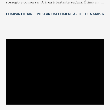
sossego e conversar. A área é bastante segura. Ótimo para
levar as crianças para andar de bicicleta ou mesmo fazer
COMPARTILHAR
POSTAR UM COMENTÁRIO
LEIA MAIS »
caminhadas. Depois, é só estender a esteira na grama e
esticar o corpo cansado. Ao todo são 55 hectares de área
verde. Quem preferir, o campus conta com um café, que
funciona sábado e domingo, das 8h às 19h. Pode também
conferir a exposição "Antonio Bandeira - Um abstracionista
amigo da vida", que está na sua última semana.