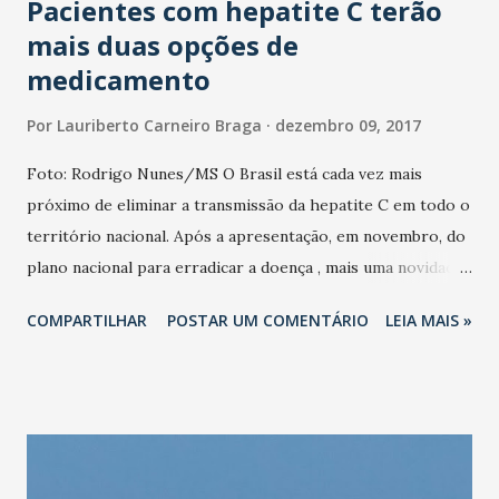
Pacientes com hepatite C terão
mais duas opções de
medicamento
Por
Lauriberto Carneiro Braga
dezembro 09, 2017
Foto: Rodrigo Nunes/MS O Brasil está cada vez mais
próximo de eliminar a transmissão da hepatite C em todo o
território nacional. Após a apresentação, em novembro, do
plano nacional para erradicar a doença , mais uma novidade:
pacientes diagnosticados terão duas novas opções de
COMPARTILHAR
POSTAR UM COMENTÁRIO
LEIA MAIS »
remédio para tratamento, aprovados pela Agência Nacional
de Vigilância Sanitária. “Vamos dispor de medicamentos que
podem ser oferecidos em qualquer estágio da infecção, o
que vai gerar um acesso mais rápido às substâncias. Isso
muda a história de uma doença que, em um passado não
muito distante, tinha índices de cura de 40% a 50%. Agora,