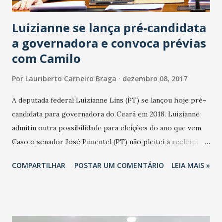
fu...
Luizianne se lança pré-candidata
a governadora e convoca prévias
com Camilo
Por
Lauriberto Carneiro Braga
dezembro 08, 2017
A deputada federal Luizianne Lins (PT) se lançou hoje pré-
candidata para governadora do Ceará em 2018. Luizianne
admitiu outra possibilidade para eleições do ano que vem.
Caso o senador José Pimentel (PT) não pleitei a reeleição
em 2018, ela se coloca a disposição do PT para ser
COMPARTILHAR
POSTAR UM COMENTÁRIO
LEIA MAIS »
candidata a senadora. No caso da sua candidatura a
governadora, Luizianne condiciona isso, se o governador
do Ceará, Camilo Santana (PT) não declarar apoio oficial a
candidatura de Luiz Inácio Lula da Silva (PT) à Presidência