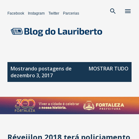
Pular para o conteúdo principal
Facebook
Instagram
Twitter
Parcerias
P
Mostrando postagens de
MOSTRAR TUDO
o
dezembro 3, 2017
s
t
a
g
e
n
s
Réveiilon 2018 terá policiamento