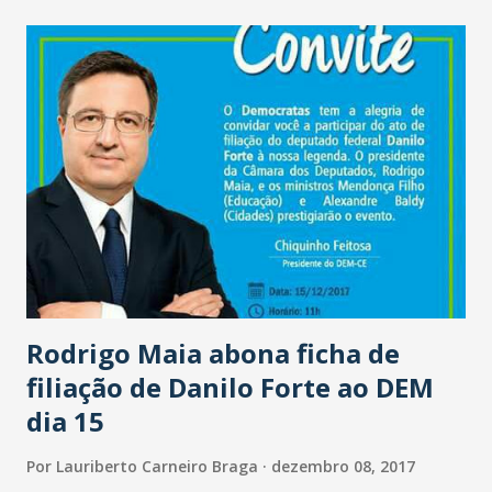
oportunidades para todos os setores que contribuem no
desenvolvimento de ações estaduais relevantes. Como
resultados da política, é esperada a injeção de R$ 8,7
bilhões em mais investimentos públicos no biênio 2017-
2018, somando 524 mil empregos e R$ 2,6 bilhões em massa
salarial no Ceará. Além disso, projeta-se o adicional de
tributos de R$ 1,8 bilhão oriundos de arrecadações de
Cofins, ICMS, Imposto de Importação, PIS/PASEP, IPI,
CSSL, IRPJ e outros pagamentos que incidem sobre a
produção. Camilo Santana explica que o Ceará Veloz vem
para consolidar as grandes conq...
Rodrigo Maia abona ficha de
filiação de Danilo Forte ao DEM
dia 15
Por
Lauriberto Carneiro Braga
dezembro 08, 2017