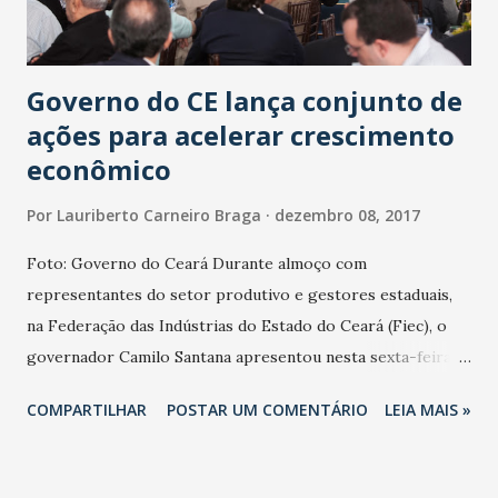
oferecer aos cervejeiros uma maior variedade de escolhas.
O contêine...
Governo do CE lança conjunto de
ações para acelerar crescimento
econômico
Por
Lauriberto Carneiro Braga
dezembro 08, 2017
Foto: Governo do Ceará Durante almoço com
representantes do setor produtivo e gestores estaduais,
na Federação das Indústrias do Estado do Ceará (Fiec), o
governador Camilo Santana apresentou nesta sexta-feira
(8) o Ceará Veloz, conjunto de ações para acelerar o
COMPARTILHAR
POSTAR UM COMENTÁRIO
LEIA MAIS »
crescimento da economia cearense. A nova ação do
Executivo objetiva estimular investimentos e melhorar o
ambiente de negócios do Estado, com mais geração de