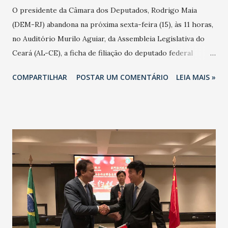
O presidente da Câmara dos Deputados, Rodrigo Maia
(DEM-RJ) abandona na próxima sexta-feira (15), às 11 horas,
no Auditório Murilo Aguiar, da Assembleia Legislativa do
Ceará (AL-CE), a ficha de filiação do deputado federal
Danilo Forte ao DEM. Danilo Forte deixa o PSB, mas antes
COMPARTILHAR
POSTAR UM COMENTÁRIO
LEIA MAIS »
tinha sido do PMDB. Prestigiarão o ato de filiação além de
Rodrigo Maia; os ministros da Educação, Mendonça Filho
(DEM-PE); e das Cidades, Alexandre Baldy Braga (GO), que
na oportunidade também se filiará ao DEM.