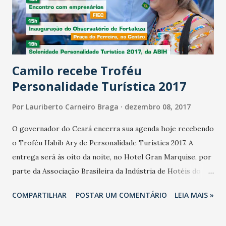
e renda, com oportunidade para as pessoas. Não são temas
corporativos. Vou pautar os projetos que sejam de
interesse da sociedade”, pontuou ele, ao des...
Camilo recebe Troféu
Personalidade Turística 2017
Por
Lauriberto Carneiro Braga
dezembro 08, 2017
O governador do Ceará encerra sua agenda hoje recebendo
o Troféu Habib Ary de Personalidade Turística 2017. A
entrega será às oito da noite, no Hotel Gran Marquise, por
parte da Associação Brasileira da Indústria de Hotéis do
Ceará (ABIH-Ceará). O Troféu Personalidade Turística é
COMPARTILHAR
POSTAR UM COMENTÁRIO
LEIA MAIS »
uma homenagem que a ABIH-CE, vem prestando durante ao
longo dos 28 anos, a pessoas e entidades que se destacam