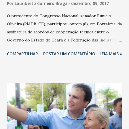
Por
Lauriberto Carneiro Braga
dezembro 09, 2017
O presidente do Congresso Nacional, senador Eunício
Oliveira (PMDB-CE), participou, ontem (8), em Fortaleza, da
assinatura de acordos de cooperação técnica entre o
Governo do Estado do Ceará e a Federação das Indústrias
do Estado do Ceará (Fiec). Durante o tradicional almoço
COMPARTILHAR
POSTAR UM COMENTÁRIO
LEIA MAIS »
oferecido pela Fiec, formam firmados compromissos por
diversas entidades do Poder Público e da sociedade civil
organizada em prol de um desenvolvimento econômico
sustentável e com justiça social para o Estado. Segundo
Eunício, fazer o País voltar a crescer e gerar oportunidade
para as pessoas é uma das duas prioridades do Congresso
Nacional. A outra, é segurança pública. “Temos duas pautas
prioritárias no Congresso. A primeira é uma pauta de
segurança pública, com mais de 20 projetos. A segunda é a
questão da microeconomia, onde está geração de emprego