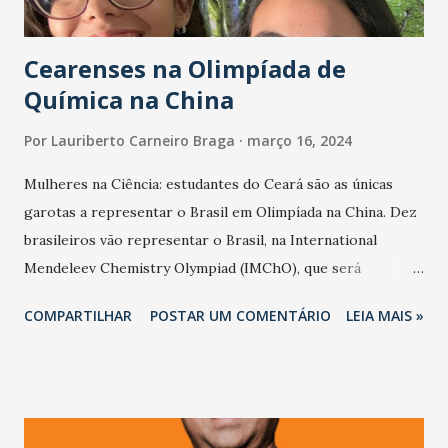
do foco na redução de emissões pela integração e redução
dos deslocam...
Cearenses na Olimpíada de
Química na China
Por
Lauriberto Carneiro Braga
março 16, 2024
Mulheres na Ciência: estudantes do Ceará são as únicas
garotas a representar o Brasil em Olimpíada na China. Dez
brasileiros vão representar o Brasil, na International
Mendeleev Chemistry Olympiad (IMChO), que será
realizada em Shenzheb-China, de 20 a 27 de abril de 2024.
COMPARTILHAR
POSTAR UM COMENTÁRIO
LEIA MAIS »
As duas mulheres, que fazem parte da delegação são
estudantes do Ceará: Giovana Matsumoto. Sophia da Silva.
Elas estão entre os estudantes classificados na 4ª Fase da
Olimpíada Brasileira de Química (OBQ) para compor a
delegação brasileira na IMChO. As duas são estudantes da