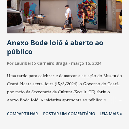
e depois quis o destino que ele é Pedro Ângelo fossem
meus conselheiros seccionais quando fui - 1995 a 1997 -
Presidente da Ordem dos Advogados do Brasil, Secção do
Ceará (OAB-CE). Declaro aqui o meu reconhecimento e
eterna gra...
Anexo Bode Ioiô é aberto ao
público
Por
Lauriberto Carneiro Braga
março 16, 2024
Uma tarde para celebrar e demarcar a atuação do Museu do
Ceará. Nesta sexta-feira (15/3/2024), o Governo do Ceará,
por meio da Secretaria da Cultura (Secult-CE) abriu o
Anexo Bode Ioiô. A iniciativa apresenta ao público o
trabalho realizado diariamente neste espaço, que dentre
COMPARTILHAR
POSTAR UM COMENTÁRIO
LEIA MAIS »
outras atividades, abriga o acervo da instituição
museológica mais antiga do Estado. Historiadores,