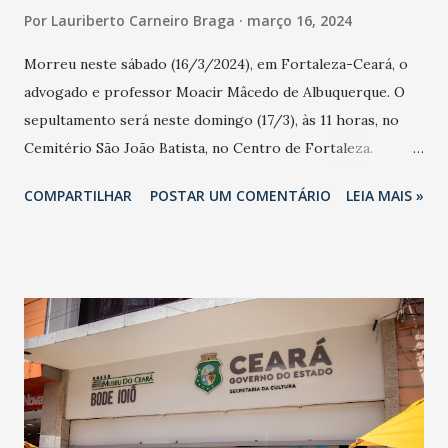
Por
Lauriberto Carneiro Braga
março 16, 2024
Morreu neste sábado (16/3/2024), em Fortaleza-Ceará, o
advogado e professor Moacir Mâcedo de Albuquerque. O
sepultamento será neste domingo (17/3), às 11 horas, no
Cemitério São João Batista, no Centro de Fortaleza.
Advogado Cândido Albuquerque: A vida colocou no meu
COMPARTILHAR
POSTAR UM COMENTÁRIO
LEIA MAIS »
caminho muitas pessoas sem as quais a minha trajetória
teria sido diferente! Hoje uma delas faleceu. A vida é assim e
com a alma consternada que informo o falecimento do
colega, e meu primo, doutor Moacir Mâcedo de
Albuquerque, pessoa a quem devo muito, por tudo que fez
por mim e, também, pela Advocacia Cearense. Advogado
inteligente e ético, marcou a história da Advocacia do
Estado do Ceará. Fui seu estagiário (no Escritório, que
mantinha com os doutores Jurandy Porto e Pedro Ângelo)