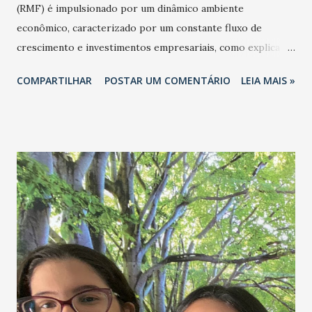
(RMF) é impulsionado por um dinâmico ambiente
econômico, caracterizado por um constante fluxo de
crescimento e investimentos empresariais, como explica
Irineu Guimarães. O empresário Irineu Guimarães (foto),
COMPARTILHAR
POSTAR UM COMENTÁRIO
LEIA MAIS »
que é CEO da BLD Urbanismo, destaca, que o aumento
populacional e a migração para a RMF são reflexos diretos
dessa vitalidade. - É importante salientar ainda que a oferta
de terrenos e os avanços no licenciamento ambiental de
empreendimentos ocorrem porque a maioria dos
municípios já possui profissionais qualificados para essa
tarefa", justifica Irineu Guimarães . Além disso, Guimarães
enfatiza o compromisso de sua empresa com a
sustentabilidade, aplicando o VSE - Valoração dos Serviços
Ecossistêmicos (reconhecidos pela Organização das
Nações Unidas-ONU) e promovendo ações como
tecnologia e o uso inteligente de recursos naturais, além