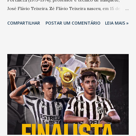
José Flávio Teixeira. Zé Flávio Teixeira nasceu, em 15 de
agosto de 1940. O Velório de José Flávio Teixeira acontece,
COMPARTILHAR
POSTAR UM COMENTÁRIO
LEIA MAIS »
na Sala Esperança da Funerária Ternura (Rua Padre
Veldevino, 2255-Aldeora) com missa de Corpo Presente, às
10 horas; e Sepultamento, às 11h30, no Cemitério São João
Batista (Rua Padre Mororó-Centro-Fortaleza-Ceará). Zé
Flávio Teixeira (centro), na festa de 79 anos, em 2019, sendo
homenageados por Jerônimo, Jaap, Haelmo, Afrânio
Peixoto, Ricardo Castelo e José Maria Philomeno Gomes
Fotógrafo Humberto Bernardes: É com tristeza, que
informou a morte do jornalista e técnico de Basquete, José
Flávio Teixeira com quem trabalhei na Tribuna do Ceará".
Jornalista Lauriberto Braga: Trabalhei com Zé Flávio
Teixeira, na Tribuna do Ceará (TC), onde ele por décadas
escreveu uma coluna de Esportes Am...