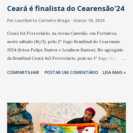
Ceará é finalista do Cearensão'24
Por
Lauriberto Carneiro Braga
março 16, 2024
Ceará 1x1 Ferroviário, na Arena Castelão, em Fortaleza,
neste sábado (16/3), pelo 2º Jogo Semifinal do Cearensão
2024 (fotos Felipe Santos e Lenilson Santos). No agregado
da Semifinal Ceará 4x3 Ferroviário, pois no 1º Jogo deu
Ceará 3x2 Ferroviário. O Ceará é finalista do Cearensão
COMPARTILHAR
POSTAR UM COMENTÁRIO
LEIA MAIS »
2024. O Ceará aguarda o adversário para as finais, que sai,
neste domingo (17/3), às 17 horas, na Arena Castelão, de
Fortaleza x Maracanã. Gol: Lourenço, aos 47 minutos do 1º
Tempo. Cartão amarelo: Erick Pulga, Matheus Bahia, Rafael
Ramos, Caio Rafael e David Ricardo. Substituições: Richard
(Bruno Ferreira), Lourenço (Lucas Mugni), Facundo Barceló
(Janderson), Aylon (Saulo Mineiro) e Richardson (Jean Irme).