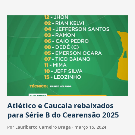
x Acopiara, no Estádio Raimundão, em Caucaia, pela 3ª
Rodada do Cearensão 2024 Sub 17. 15h30: Floresta x Tirol,
no Centro de Treinamento do Floresta, em Fortaleza, pela
3ª Rodada do Cearensão 2024 Sub 17. 15h30: Atlético x Santa
Cruz, no Cefat, em Fortaleza, pela 3ª Rodada do Cearensão
2024 Sub 17. 16 horas: Pacajus x Tirol, no Estádio Ronaldão,
em Pacajus, pela 6ª Rodada do Cearensão 2024 Série B. 16 às
20 horas: Festival de Teatro Shopping RioMar Fortaleza,
na Praça de Eventos Piso L1, com peças 'Os Bardos
Cantadores de Histórias' (Grupo Às de Teatro) e
'Laboriosos Contato' ...
Atlético e Caucaia rebaixados
para Série B do Cearensão 2025
Por
Lauriberto Carneiro Braga
março 15, 2024