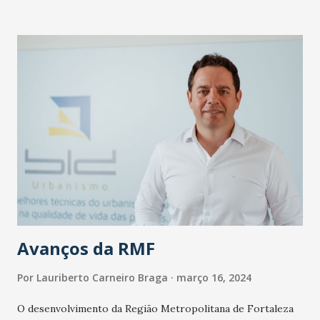
pesquisadores, população, gestores e trabalhadores
participaram do evento. Na ocasião, foi realizada a
inauguração oficial da Exposição “Museu Pra Quem?” e
exibição do querido Bode Ioiô, que retornou a Fortaleza
após ação de restauro e apresentação da cantora Nayra
Costa. O Museu do Ceará integra a Rede Pública de
Equipamentos Culturais do Ceará (Rece). Em outubro de
2023, o governador Elmano de Freitas assinou Projeto de
Lei que destina R$ 4.5 milhões para restauro e reforma do
Palacete Senador Alencar, prédio que sedia o Museu do
Ceará desde 1990. O recurso destina-se à modernização do
Museu, incluindo a atualiza...
Avanços da RMF
Por
Lauriberto Carneiro Braga
março 16, 2024
O desenvolvimento da Região Metropolitana de Fortaleza