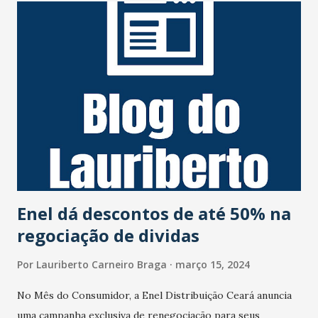
atingiu a marca de 41% da capacidade. No início da quadra
chuvosa esse percentual era de 37%. As bacias do Litoral,
Acaraú e Coreaú, na porção norte do Ceará, são as mais
confortáveis atualmente, com mais de 80% de acumulação.
Por outro lado, as regiões hidrográficas do Curu, Médio
Jaguaribe e Sertões de Crateús, seguem em alerta, com
volumes abaixo de 30% da capacidade. Outros 44 açudes
seguem com volumes abaixo dos 30% da capacidade. Lista
de Açudes Cearenses vertendo (sangrando): Acaraú Mirim. ...
Enel dá descontos de até 50% na
regociação de dividas
Por
Lauriberto Carneiro Braga
março 15, 2024
No Mês do Consumidor, a Enel Distribuição Ceará anuncia
uma campanha exclusiva de renegociação para seus