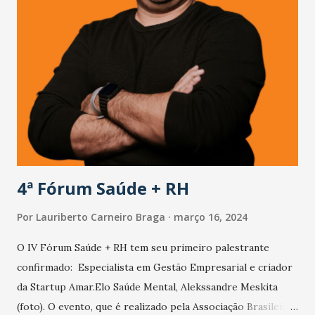
Organização Educacional Farias Brito, juntamente com mais
dois alunos, Fernando Garcia e João Guilherme Azevedo,
que farão parte da delegação. A International Mendeleev
Chemistry Olympiad (IMChO) surgiu em 1992 e é
atualmente um dos mais importantes torneios acadêmicos
de Química do mundo, contando com a participação de mais
de 20 países. O diretor de ensino do Farias Brito, Marcelo
Pena, destaca a importância da instituição preparar seus
est...
4ª Fórum Saúde + RH
Por
Lauriberto Carneiro Braga
março 16, 2024
O IV Fórum Saúde + RH tem seu primeiro palestrante
confirmado: Especialista em Gestão Empresarial e criador
da Startup Amar.Elo Saúde Mental, Alekssandre Meskita
(foto). O evento, que é realizado pela Associação Brasileira