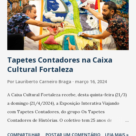
Gol: Matheus Bahia (contra), aos 40 minutos do 2º Tempo.
Cartão amarelo: Wilker, Geninho, Vinícius Alves, Ernandes
e Raphael Chorão. Substituições: Geninho (Henrique
Vermunt), Wilker (Raphael Chorão), Gabryel Martins
(Marcelinho) e Lincoln (Tarcísio).
Tapetes Contadores na Caixa
Cultural Fortaleza
Por
Lauriberto Carneiro Braga
março 16, 2024
A Caixa Cultural Fortaleza recebe, desta quinta-feira (21/3)
a domingo (21/4/2024), a Exposição Interativa Viajando
com Tapetes Contadores, do grupo Os Tapetes
Contadores de Histórias. O coletivo tem 25 anos de
carreira e desenvolve um projeto singular de transposição
COMPARTILHAR
POSTAR UM COMENTÁRIO
LEIA MAIS »