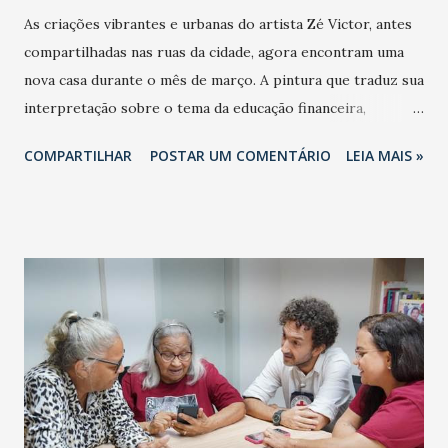
As criações vibrantes e urbanas do artista Zé Victor, antes
compartilhadas nas ruas da cidade, agora encontram uma
nova casa durante o mês de março. A pintura que traduz sua
interpretação sobre o tema da educação financeira,
produzida em dezembro do ano passado durante a
COMPARTILHAR
POSTAR UM COMENTÁRIO
LEIA MAIS »
passagem do projeto Serasa na Estrada pelo Ceará, agora
está exposta no histórico Palácio dos Correios, prédio
clássico e imponente da capital paulista. A Mostra “Arte na
Lona – A Educação Financeira em Arte” é uma parceria com
os Correios e reúne obras de artistas de todo o país,
destacando-se como parte de um esforço nacional para
valorizar a arte urbana e a cultura de rua. Representando o
Ceará, Zé Victor, de 29 anos, é um artista visual que
desenvolve trabalhos marcados por uma estética que
combina traços caligráficos e figuras do imaginário pessoal
em composições coloridas e dinâmicas. Suas obras refletem