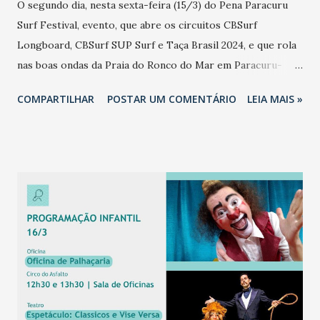
O segundo dia, nesta sexta-feira (15/3) do Pena Paracuru
Surf Festival, evento, que abre os circuitos CBSurf
Longboard, CBSurf SUP Surf e Taça Brasil 2024, e que rola
nas boas ondas da Praia do Ronco do Mar em Paracuru-
Ceará, foi marcado por excelentes ondas que chegavam a
COMPARTILHAR
POSTAR UM COMENTÁRIO
LEIA MAIS »
atingir mais de 1 metro na série em um mar que
proporcionou muitos high scores o dia inteiro. Entre os
Longboarders tivemos vários destaques, como o cearense
local da Praia do Iguape Robson Silva, que com apenas 14
anos deu um verdadeiro show vencendo as duas baterias
que disputou no dia, chegando a superar grandes nomes do
longboard brasileiro como o paulista Wenderson Biludo, na
Fase 2 da competição, e o atual Campeão Brasileiro, o
carioca Rodrigo Sphaier. Mostrando muita personalidade e
técnica, Robinho tem provado que a nova geração do
longboard brasileiro está chegando com todo o gás e que