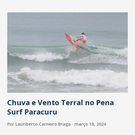
Comunicação e Proteção de Vínculos Familiares da
Delegação Regional do CICV, cobriu temas como a
importância de interagir de maneira adequada com
diferentes públicos, o autoconhecimento em relação às
identidades individual e coletiva, a necessidade de definir
mensagens-chave para entrevistas e eventos públicos, a
construção da identidade visual, bem como os riscos e
oportunidades envolvidos na utilização das redes sociais.
Para as participantes do Coletivo, criado em 2020, esta foi
uma oportunidade de desenvolver novas habilidades. - Nós
estávamos com muitas dúvidas e agora vamos poder ajudar
até...
Chuva e Vento Terral no Pena
Surf Paracuru
Por
Lauriberto Carneiro Braga
março 16, 2024