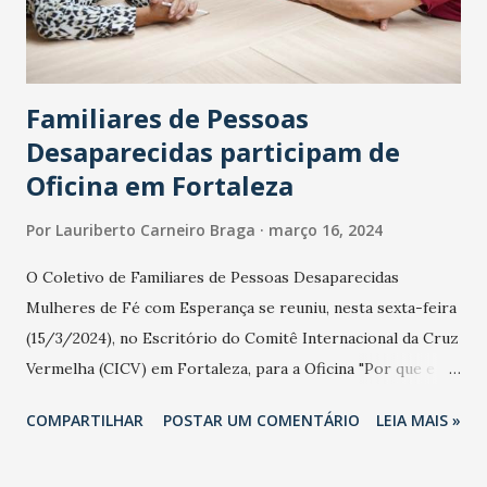
uma forte influência da psicodelia e da cultura de rua,
elementos que são constantemente explorados em seus
pr...
Familiares de Pessoas
Desaparecidas participam de
Oficina em Fortaleza
Por
Lauriberto Carneiro Braga
março 16, 2024
O Coletivo de Familiares de Pessoas Desaparecidas
Mulheres de Fé com Esperança se reuniu, nesta sexta-feira
(15/3/2024), no Escritório do Comitê Internacional da Cruz
Vermelha (CICV) em Fortaleza, para a Oficina "Por que e
como comunicar?", que abordou os diferentes elementos e
COMPARTILHAR
POSTAR UM COMENTÁRIO
LEIA MAIS »
ferramentas de comunicação que podem aumentar a
visibilidade do grupo. A sessão, liderada pelas equipes de