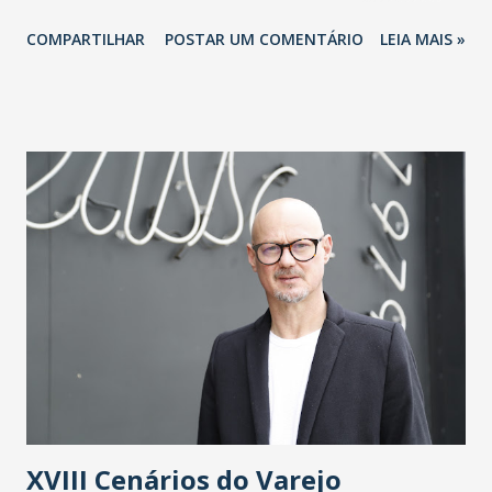
de Recursos Humanos (ABRH-Ceará), se realiza na quinta-
COMPARTILHAR
POSTAR UM COMENTÁRIO
LEIA MAIS »
feira (4/4/2024), na Assembleia Legislativa do Ceará
(Alece), reunindo profissionais de áreas, como Recursos
Humanos e Saúde, além de estudantes e professores. A
expectativa é ter a participação de cerca de 500 pessoas.
Na programação, espaço para expositores, palestras e
mesas redondas, que apresentam cases bem-sucedidos dos
setores público e privado relacionados ao tema da edição
de 2024, que tem como propósito inspirar os profissionais
e fomentar práticas de estímulo à saúde integral (corpo,
mente e espírito). As inscrições estão abertas e podem ser
feitas pelo e-inscricao.com/abrhceara/forumsaude . Para
mais informações, basta entrar em contato com a
organização, por intermédio do número (85...
XVIII Cenários do Varejo