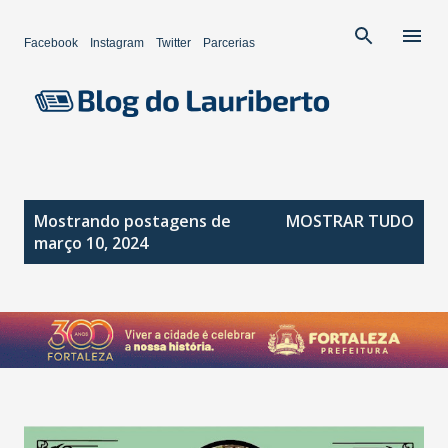
Pular para o conteúdo principal
Facebook
Instagram
Twitter
Parcerias
P
Mostrando postagens de
MOSTRAR TUDO
o
março 10, 2024
s
t
a
g
e
n
s