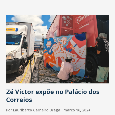
envolvente e seu talento à colaboração, criando uma
atmosfera musical envolvente e cativante. Enquanto isso,
Diego Facó, conhecido por sua habilidade de misturar
elementos da Música Eletrônica com batidas de Funk,
Eletrofunk e Bregafunk, traz sua energia contagiante e seu
estilo único para a faixa. Combinando a paixão de "Baile do
ED" pela Música Nordestina com a habilidade de "Diego
Facó" de criar batidas contagiantes, a faixa promete
conquistar os corações dos ouvintes e se tornar um
sucesso instantâneo nas plataformas de streaming. - Estou
extremamente empolgado com essa colaboração com...
Zé Victor expõe no Palácio dos
Correios
Por
Lauriberto Carneiro Braga
março 16, 2024