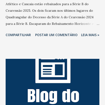
Atlético e Caucaia estão rebaixados para a Série B do
Cearensão 2025. Os dois ficaram nos últimos lugares do
Quadrangular do Decesso da Série A do Cearensão 2024
para a Série B. Escaparam do Rebaixamento Horizonte e
Barbalha, que ficam na Série A do Cearensão 2025
COMPARTILHAR
POSTAR UM COMENTÁRIO
LEIA MAIS »
juntamente com Iguatu, Floresta, Ferroviário, Ceará,
Fortaleza e Maracanã. No Estádio Domingão, o Horizonte,
na noite desta sexta-feira (15/3) ganhou de 2 a 1 do
Barbalha. Os pois estão classificados para a Série A do
Cearensão 2025. O Caucaia perdeu de 1 a 0 do Atlético, no
Estádio Raimundão, em Caucaia, na noite desta sexta-feira
(15/3). Os dois estão rebaixados para Série B do Cearensão
2025.