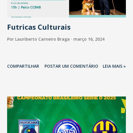
nos próximos anos o crescimento e o desenvolvimento da
modalidade está garantido: - Estou muito feliz com meu
desempenho e t...
Futricas Culturais
Por
Lauriberto Carneiro Braga
março 16, 2024
COMPARTILHAR
POSTAR UM COMENTÁRIO
LEIA MAIS »