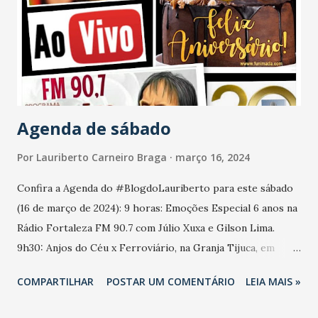
Agenda de sábado
Por
Lauriberto Carneiro Braga
março 16, 2024
Confira a Agenda do #BlogdoLauriberto para este sábado
(16 de março de 2024): 9 horas: Emoções Especial 6 anos na
Rádio Fortaleza FM 90.7 com Júlio Xuxa e Gilson Lima.
9h30: Anjos do Céu x Ferroviário, na Granja Tijuca, em
Fortaleza, pela 3ª Rodada do Cearensão 2024 Sub 17. 15h30:
COMPARTILHAR
POSTAR UM COMENTÁRIO
LEIA MAIS »
Calouros do Ar x Aliança, na Granja Tijuca, em Fortaleza,
pela 3ª Rodada do Cearensão 2024 Sub 17. 15h30: Tiradentes