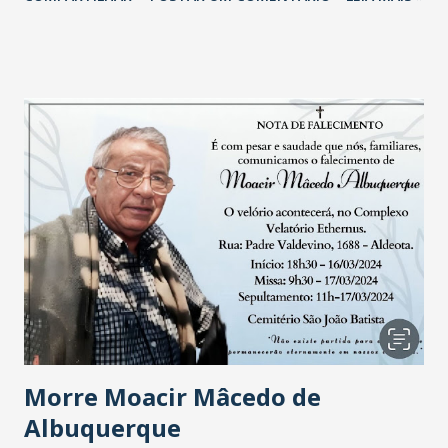
do livro para a artesania têxtil, sendo o primeiro Coletivo
Nacional a promover Exposições Interativas dentro de
Galerias de Arte. A visitação é gratuita. A Mostra (fotos
Felipe Roehring) conta com narrativas costuradas e
bordadas à mão pelo próprio grupo, em coloridos bonecos,
vestimentas, tapetes, caixas, paineis e livros que ganham
vida na voz e interpretação dos integrantes do coletivo.
São 60 obras criadas no Brasil, França e Peru e servem de
cenários para histórias do mundo inteiro. Parte delas
poderão ser visitadas e assistidas nas contações de
histórias, cuja visitação será mediada e incentiva as crianças
na experiência lúdica da leitura e da descoberta. Entre os
textos interpretados estão contos brasileiros, lati...
Morre Moacir Mâcedo de
Albuquerque