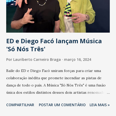
prática as inovações que contribuirão para o
desenvolvimento do setor. A palestra de abertura, às 9
horas, será com Eduardo Yamashita, COO da Gouvêa
Ecosystem, que falará sobre as “Tendências da NRF 2024”.
Em se...
ED e Diego Facó lançam Música
'Só Nós Três'
Por
Lauriberto Carneiro Braga
março 16, 2024
Baile do ED e Diego Facó uniram forças para criar uma
colaboração inédita que promete incendiar as pistas de
dança de todo o país. A Música "Só Nós Três" é uma fusão
única dos estilos distintos desses dois artistas renomados,
representando uma união que transcende fronteiras
COMPARTILHAR
POSTAR UM COMENTÁRIO
LEIA MAIS »
musicais e geográficas. Baile do ED, um dos mais
promissores talentos da Música, adiciona sua voz