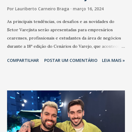
Por
Lauriberto Carneiro Braga
março 16, 2024
As principais tendências, os desafios e as novidades do
Setor Varejista serão apresentadas para empresários
cearenses, profissionais e estudantes da área de negócios
durante a 18ª edição do Cenários do Varejo, que acontece
na quinta-feira (21/3/2024), das 8 às 18 horas, no Teatro
COMPARTILHAR
POSTAR UM COMENTÁRIO
LEIA MAIS »
RioMar Fortaleza. Idealizado pela Câmara dos Dirigentes
Lojistas (CDL-Fortaleza), o evento este ano traz como
tema "Muito além da NRF: Conexões, Insights e
Experiências que Inspiram". As inscrições podem ser feitas
pelo site do evento ( cenariosdovarejo.com.br ) até quarta-
feira (20/3). O primeiro lote custa R$ 250,00 e as vagas são
limitadas. Durante o Cenários do Varejo, os participantes
poderão acompanhar de perto especialistas renomados
internacionalmente debatendo sobre como colocar em