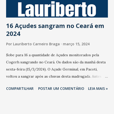
16 Açudes sangram no Ceará em
2024
Por
Lauriberto Carneiro Braga
março 15, 2024
Sobe para 16 a quantidade de Açudes monitorados pela
Cogerh sangrando no Ceará. Os dados são da manhã desta
sexta-feira (15/3/2024). O Açude Germinal, em Pacoti,
voltou a sangrar após as chuvas desta madrugada. Antes
dele, o Tijuquinha, localizado em Baturité, também havia
COMPARTILHAR
POSTAR UM COMENTÁRIO
LEIA MAIS »
atingido sua capacidade máxima. Ambos são das bacias
hidrográficas da Região Metropolitana de Fortaleza (RMF),
região, que acumula cerca de 56% da capacidade hídrica. O
volume total dos reservatórios monitorados pela Cogerh