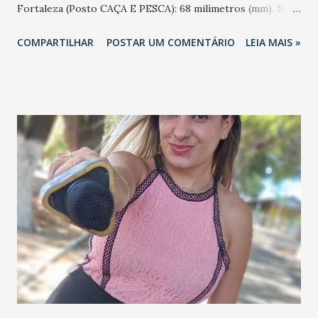
Fortaleza (Posto CAÇA E PESCA): 68 milímetros (mm). Nova
Russas (Posto SEDE): 65 mm. Paramoti (Posto
COMPARTILHAR
POSTAR UM COMENTÁRIO
LEIA MAIS »
ASSENTAMENTO PAPEL): 60 mm. Tamboril (Posto SÃO
MONTE ALEGRE): 57 mm; e Posto SEDE com 53 mm.
Baturité (Posto HOTEL VALE DAS NUVENS): 55.6 mm.
Aquiraz (Posto SÍTIO SAPUCAIA FAGUNDES): 45 mm. São
Benedito (Posto SEDE): 39 mm. Ararendá (Posto LAGOA DE
SANTO ANTÔNIO): 39 mm. Chaval (Posto SEDE): 37.2 mm.
Guaramiranga (Posto SEDE) com 35.4 mm.