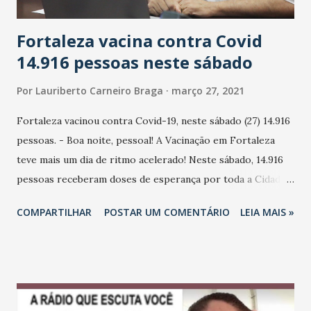
Fortaleza vacina contra Covid
14.916 pessoas neste sábado
Por
Lauriberto Carneiro Braga
março 27, 2021
Fortaleza vacinou contra Covid-19, neste sábado (27) 14.916
pessoas. - Boa noite, pessoal! A Vacinação em Fortaleza
teve mais um dia de ritmo acelerado! Neste sábado, 14.916
pessoas receberam doses de esperança por toda a Cidade!
Estamos firmes no compromisso de levar a vacina a cada
COMPARTILHAR
POSTAR UM COMENTÁRIO
LEIA MAIS »
vez mais fortalezenses", destaca o prefeito de Fortaleza,
José Sarto (PDT). - Amanhã (28), começaremos a atender o
público a partir dos 68 anos. Estamos no caminho certo!,
salienta o prefeito Sarto (foto). Distância - Li aqui algumas
críticas sobre a distância dos locais de Vacinação em alguns