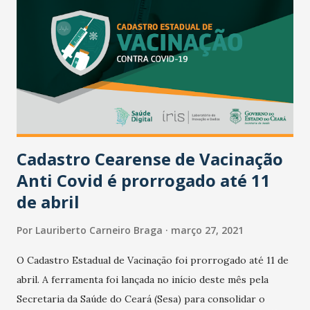
Saúde de Paulo Sérgio Cordeiro, que sempre trata a todos
com presteza. - Oi amigo Lauriba. Obrigado pela
preocupação. Houve comprometimento dos pulmões mas
a saturação está sustentando. Por isto o tratamento em
casa sendo acompanhado pela Família e por pessoas, anjos
solidários e caridosos. Peço que continuem se cuidando,
seguindo o que recomendam as autoridades s...
Cadastro Cearense de Vacinação
Anti Covid é prorrogado até 11
de abril
Por
Lauriberto Carneiro Braga
março 27, 2021
O Cadastro Estadual de Vacinação foi prorrogado até 11 de
abril. A ferramenta foi lançada no início deste mês pela
Secretaria da Saúde do Ceará (Sesa) para consolidar o