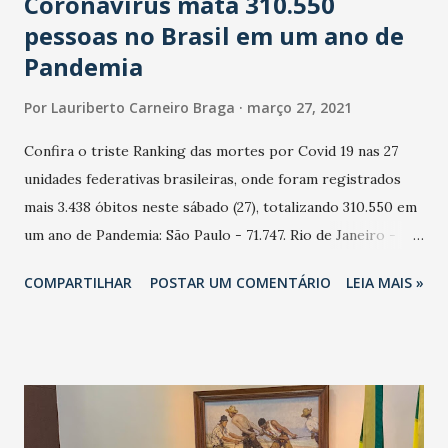
Coronavírus mata 310.550
pessoas no Brasil em um ano de
Pandemia
Por
Lauriberto Carneiro Braga
março 27, 2021
Confira o triste Ranking das mortes por Covid 19 nas 27
unidades federativas brasileiras, onde foram registrados
mais 3.438 óbitos neste sábado (27), totalizando 310.550 em
um ano de Pandemia: São Paulo - 71.747. Rio de Janeiro -
36.026. Minas Gerais - 23.366. Rio Grande do Sul - 18.600.
COMPARTILHAR
POSTAR UM COMENTÁRIO
LEIA MAIS »
Paraná - 16.124. Bahia - 14.886. Ceará - 13.508. Pernambuco -
11.975. Amazonas - 11.939. Goiás - 11.085 Santa Catarina -
10.419. Pará - 10.192. Espírito Santo - 7.248. Mato Grosso -
7.177. Maranhão - 5.910. Distrito Federal - 5.717. Paraíba -
5.509. Rio Grande do Norte - 4.394. Mato Grosso do Sul -
4.078. Piauí - 3.967. Rondônia - 3.966. Alagoas - 3.467.