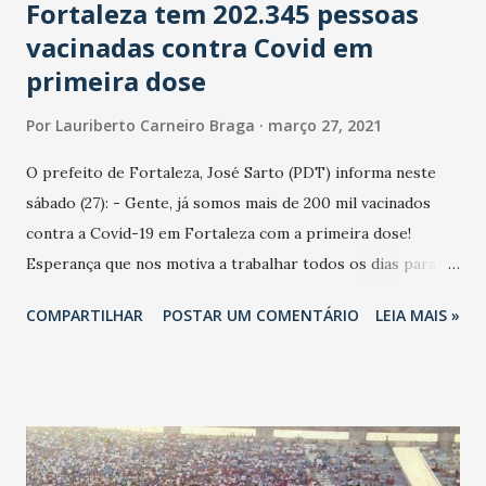
Fortaleza tem 202.345 pessoas
vacinadas contra Covid em
primeira dose
Por
Lauriberto Carneiro Braga
março 27, 2021
O prefeito de Fortaleza, José Sarto (PDT) informa neste
sábado (27): - Gente, já somos mais de 200 mil vacinados
contra a Covid-19 em Fortaleza com a primeira dose!
Esperança que nos motiva a trabalhar todos os dias para
vacinar cada vez mais fortalezenses! Em nota a Prefeitura
COMPARTILHAR
POSTAR UM COMENTÁRIO
LEIA MAIS »
de Fortaleza destaca: - Ultrapassamos a marca de 200 mil
pessoas vacinadas contra a Covid-19 em Fortaleza. São 200
mil vidas cheias de esperança! Esperança de que está cada
vez mais perto de tudo isso passar e de que voltaremos a
encontrar aqueles que amamos. Logo ocuparemos nossa
Fortaleza, que estará de braços abertos para nos receber.