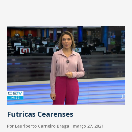
liderança da Chave B do Nordestão 2021 com 11 pontos.
Substituições: Rômulo (Ednaldo), Índio Potiguar (João
Paulo) e Hiltinho (Esquerdinha). Cartão amarelo: Rômulo e
Hiltinho. Substituições: Igor Torres (Róbson), Gustavo
Coutinho (Wellington Paulista), David (Osvaldo), Matheus
Vargas (Lucas Crispim) Cartão amarelo: Marcelo Boeck,
Matheus Jussa, Igor Torres e Wellington Paulista.
Futricas Cearenses
Por
Lauriberto Carneiro Braga
março 27, 2021