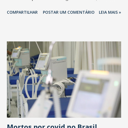
participou de uma reunião com a presidente da Comissão
COMPARTILHAR
POSTAR UM COMENTÁRIO
LEIA MAIS »
Mista de Orçamento, Flávia Arruda (PL-DF), apresentando
demandas urgentes da população cearense. - Excelente
reunião com a deputada federal Flávia Arruda, na qual
tratamos dos interesses de diversos municípios cearenses,
os quais tenho a honra de representar. Gratidão pela
oportunidade de poder trabalhar pelo nosso povo”,
declarou o parlamentar. Ainda em Brasília, Leonardo Araújo
encontrou-se com o ex-vice-prefeito de Fortaleza, Marlon
Cambraia, que também foi secretário de Desenvolvimento
Regional no Ministério da Integração Nacional, e hoje é
secretário geral da Mesa Diretora da Câmara Legislativa do
Distrito Federal.
Mortos por covid no Brasil