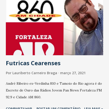
casos. Explico: se dá de forma georreferenciada. O Sistema
busca o ponto mais próximo disponível naquela data.
Quando excede o limite de atendimento/dia de um local, o
sistema encontra outro disponível. O ideal seria vacinar
todo mundo pertinho de casa, eu sei. Quando não dá, a
gente redistribui conforme a demanda", esclarece José
Sarto.
Futricas Cearenses
Por
Lauriberto Carneiro Braga
março 27, 2021
André Ribeiro ex-Verdinha 810 e Tamoio do Rio agora é do
Escrete de Ouro das Rádios Jovem Pan News Fortaleza FM
92.9 e Cidade AM 860.
COMPARTILHAR
POSTAR UM COMENTÁRIO
LEIA MAIS »