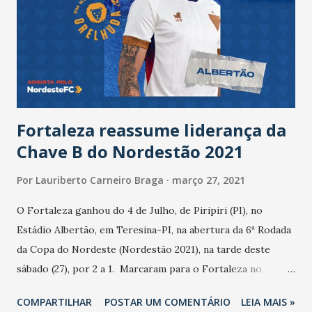
Eventos Shopping RioMar Fortaleza Shopping RioMar
Kennedy Salas de Acolhimento para Vacinação: Policlínica
Doutor Lusmar Veras Rodrigues - Avenida Lineu Machado,
155, Jóquei Clube (anexo do Hospital da Mulher) Policlínica
Doutor Luiz Carlos Fontenele - Avenida Ju...
Fortaleza reassume liderança da
Chave B do Nordestão 2021
Por
Lauriberto Carneiro Braga
março 27, 2021
O Fortaleza ganhou do 4 de Julho, de Piripiri (PI), no
Estádio Albertão, em Teresina-PI, na abertura da 6ª Rodada
da Copa do Nordeste (Nordestão 2021), na tarde deste
sábado (27), por 2 a 1. Marcaram para o Fortaleza no
primeiro tempo Ederson e Gustavo Coutinho. Descontou
COMPARTILHAR
POSTAR UM COMENTÁRIO
LEIA MAIS »
Índio Potiguar para o 4 de Julho. O Fortaleza reassume a