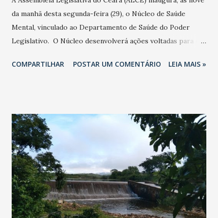
A Assembleia Legislativa do Ceará (ALCE) inaugura, às nove
da manhã desta segunda-feira (29), o Núcleo de Saúde
Mental, vinculado ao Departamento de Saúde do Poder
Legislativo. O Núcleo desenvolverá ações voltadas para o
combate a depressão e prevenção do suicídio no Ceará e
COMPARTILHAR
POSTAR UM COMENTÁRIO
LEIA MAIS »
atenderá servidores da Casa, que precisam de cuidados, e
também comunidades vulneráveis próximas à ALCE.