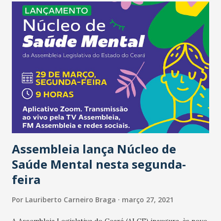
Ceará). Serão vacinados idosos cadastrados na Plataforma
Saúde Digital e agendados pela Secretaria Municipal da
Saúde (SMS). A relação dos idosos agendados já está
disponível no site https://coronavirus.fortaleza.ce.gov.br,
juntamente com as informações sobre data, horário e local
da Vacinação. Esses idosos também receberão mensagem
via WhatsApp e e-mail contendo as informações do
Agendamento. Acesse a relação dos agendados para este
domingo Para manter a organização e a segurança de tod...
Assembleia lança Núcleo de
Saúde Mental nesta segunda-
feira
Por
Lauriberto Carneiro Braga
março 27, 2021