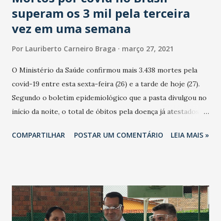
superam os 3 mil pela terceira
vez em uma semana
Por
Lauriberto Carneiro Braga
março 27, 2021
O Ministério da Saúde confirmou mais 3.438 mortes pela
covid-19 entre esta sexta-feira (26) e a tarde de hoje (27).
Segundo o boletim epidemiológico que a pasta divulgou no
início da noite, o total de óbitos pela doença já atestados
chegou hoje a 310.550. Esta é a terceira vez esta semana
COMPARTILHAR
POSTAR UM COMENTÁRIO
LEIA MAIS »
que o total de vítimas fatais da doença ultrapassa a casa dos
três mil: na terça-feira (23), foram registrados 3.250 óbitos.
Ontem (26), o número chegou a 3.650 – pior registrado
desde que o primeiro caso da doença no Brasil foi
confirmado, em fevereiro de 2020. Nas últimas 24 horas,
também foram contabilizados mais 85.948 casos