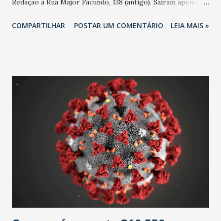
Redação à Rua Major Facundo, 138 (antigo). Saíram apenas 22
números, sendo empastelado. 1912 - Chega a Fortaleza 49º
COMPARTILHAR
POSTAR UM COMENTÁRIO
LEIA MAIS »
Batalhão de Caçadores, procedente do Recife-PE,
comandado pelo coronel Jesuíno de Albuquerque, com um
efetivo de 679 praças e trazendo duas metralhadoras. 1926
- Sai o primeiro número do Dodge Jornal, órgão lítero-
humorístico de propaganda da firma Camilo & Companhia,
sob direção de Raimundo de Menezes. 1927 - Roubo
ocorre, na Casa Avenida de onde são furtados também
dinheiro e jóias de um mostruário de Krause & Cia. 1927 -
São inauguradas duas bombas de gasolina da Standard Oil
Company Of Brazil, ficando uma na esquina da Rua Major
Facundo com Rua Pará e outra na Praça Marquês do Herval
(atual Praça José de Alencar). 1933 - O Decreto 960
determina o fim da venda de grãos p...