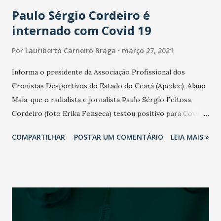
Estados Unidos. Out...
Paulo Sérgio Cordeiro é
internado com Covid 19
Por
Lauriberto Carneiro Braga
março 27, 2021
Informa o presidente da Associação Profissional dos
Cronistas Desportivos do Estado do Ceará (Apcdec), Alano
Maia, que o radialista e jornalista Paulo Sérgio Feitosa
Cordeiro (foto Erika Fonseca) testou positivo para Covid-
19 (Novo Coronavírus): - Orações pelo nosso amigo Paulo
COMPARTILHAR
POSTAR UM COMENTÁRIO
LEIA MAIS »
Sérgio Cordeiro, também com Covid-19. É cansativo, mas
não nos resta outra alternativa, orar por tudo e por todos",
destaca Alano Maia, que também se recupera da Covid-19.
Paulo Sérgio Cordeiro foi candidato a prefeito de Caucaia
nas Eleições de 2020 pelo PCdoB. Trabalha na TV
Fortaleza. O Blog do Lauriberto se associa as orações pela