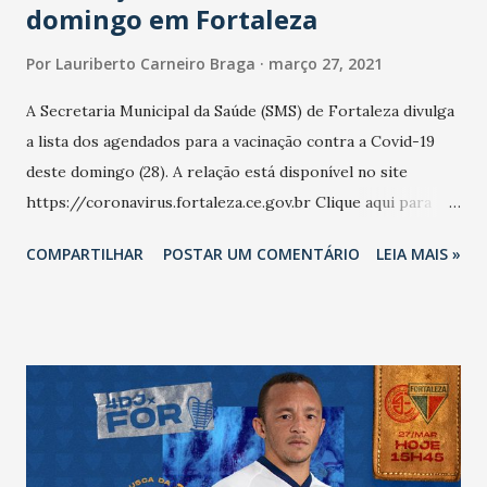
domingo em Fortaleza
Por
Lauriberto Carneiro Braga
março 27, 2021
A Secretaria Municipal da Saúde (SMS) de Fortaleza divulga
a lista dos agendados para a vacinação contra a Covid-19
deste domingo (28). A relação está disponível no site
https://coronavirus.fortaleza.ce.gov.br Clique aqui para
acessar a lista Neste domingo (28), a Vacinação ocorre em
COMPARTILHAR
POSTAR UM COMENTÁRIO
LEIA MAIS »
42 postos de saúde, três policlínicas e quatro centros de
vacinação (Centro de Eventos, Arena Castelão, Shoppings
RioMar Fortaleza e RioMar Kennedy). O público será
atendido por meio das modalidades Drive-thru e Pontos de
Acolhimento para Vacinação. Locais de Vacinação - Drive-
thru e Pontos de Acolhimento para Vacinação, para atender
tanto os idosos que dispõem de carro como os que utilizam
outros meios de transporte: Arena Castelão Centro de