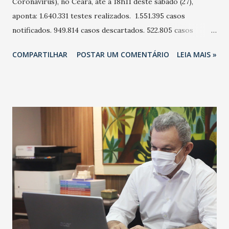
Coronavírus), no Ceará, até à 18h11 deste sábado (27),
aponta: 1.640.331 testes realizados. 1.551.395 casos
notificados. 949.814 casos descartados. 522.805 casos
confirmados-infectados. 369.351 casos recuperados. 139.890
COMPARTILHAR
POSTAR UM COMENTÁRIO
LEIA MAIS »
casos de doentes ativos. 78.776 casos suspeitos. 13.564
mortes, sendo 59 confirmadas nas últimas 24 horas. 10
mortes nas últimas 24 horas. 2,6% de taxa de letalidade. 770
mortes suspeitas.