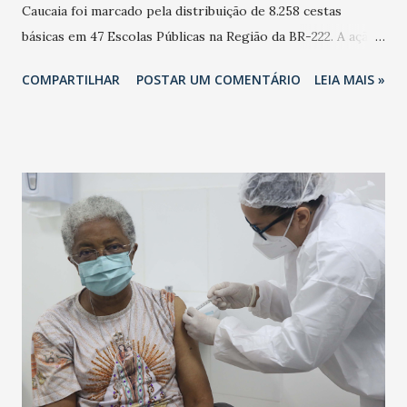
Caucaia foi marcado pela distribuição de 8.258 cestas
básicas em 47 Escolas Públicas na Região da BR-222. A ação
deste sábado (27) contou com as presenças do prefeito de
COMPARTILHAR
POSTAR UM COMENTÁRIO
LEIA MAIS »
Caucaia, Vitor Valim (Pros) e do vice-prefeito, Deuzinho
Filho (Republicanos). - Contem com o prefeito e o vice de
vocês que estão na linha de frente. E vamos estar presente
em todos o cantos de Caucaia. Todos os cidadãos
caucaienses merecem respeito!" reforça Vitor Valim. Ao
todo, a Prefeitura Municipal de Caucaia (PMC) vai distribuir
um total de 53.342 Kits Alimentação às famílias dos
estudantes da Rede Oficial de Ensino. Garrote e BR-020 já
contempladas - A quinta-feira (25) marcou o início das
entregas do Kit Alimentação. No primeiro dia foram
distribuídos 5.713 kits alimentação em 34 escolas das
regiões Garrote e BR-020. Próximas Regiões - As entregas
seguem nos próximos dias nas Regiões Praia, Sede e Jure...