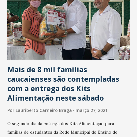
confirmados por meio de exames laboratoriais, elevando
para 12.490.362 o total de pessoas já infectadas pelo novo
coronavírus. Das pessoas que adoeceram, 10.879.627 (ou
87% do total) já são consideradas recuperadas, enquanto
1.300.362 (10,4%) seguem sendo acompanhadas. Há ainda
outros 3.607 casos suspeitos sob investigação, à espera
dos resultados dos exames laboratoriais. O ...
Mais de 8 mil famílias
caucaienses são contempladas
com a entrega dos Kits
Alimentação neste sábado
Por
Lauriberto Carneiro Braga
março 27, 2021
O segundo dia da entrega dos Kits Alimentação para
famílias de estudantes da Rede Municipal de Ensino de