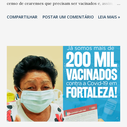
censo de cearenses que precisam ser vacinados e, assim,
promover estratégias eficazes de Imunização. A data inicial
COMPARTILHAR
POSTAR UM COMENTÁRIO
LEIA MAIS »
prevista para fim das inscrições era para este sábado (27). -
O Cadastro vai ser estendido para que mais pessoas
tenham a oportunidade de se inscrever”, afirma a secretária
executiva da Vigilância e Regulação da Sesa, Magda Almeida.
- Nós somos o segundo Estado com mais doses aplicadas,
com base nas Vacinas distribuídas. Isso tudo é reflexo da
mobilização de todos os gestores e dos profissionais de
Saúde, que têm enfrentado muitas intempéries para chegar
nos locais de Vacinação. E também por causa da
transparência: os órgãos de controle e o Saúde Digital
conseguem dimensionar e fazer com que as pessoas
acompanhem essa dinâmica da Vacinação. Por isso, é
importante que todos se cadastrem”, destaca Magda...