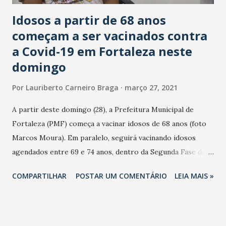
Idosos a partir de 68 anos
começam a ser vacinados contra
a Covid-19 em Fortaleza neste
domingo
Por
Lauriberto Carneiro Braga
março 27, 2021
A partir deste domingo (28), a Prefeitura Municipal de
Fortaleza (PMF) começa a vacinar idosos de 68 anos (foto
Marcos Moura). Em paralelo, seguirá vacinando idosos
agendados entre 69 e 74 anos, dentro da Segunda Fase da
Campanha, que começou na Capital na última segunda-feira
COMPARTILHAR
POSTAR UM COMENTÁRIO
LEIA MAIS »
(22). Em Fortaleza, a Vacinação continua neste domingo (28)
em 42 Postos de Saúde, três Policlínicas e quatro Centros
de Vacinação (Shopping RioMar Kennedy, Shopping RioMar
Fortaleza-Papicu, Arena Castelão e Centro de Eventos do