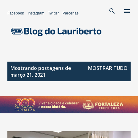
Pular para o conteúdo principal
Facebook
Instagram
Twitter
Parcerias
P
Mostrando postagens de
MOSTRAR TUDO
o
março 21, 2021
s
t
a
g
e
n
s