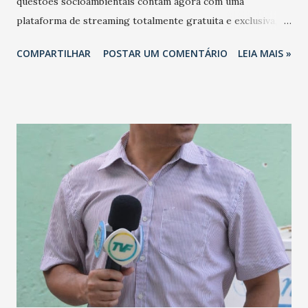
questões socioambientais contam agora com uma
plataforma de streaming totalmente gratuita e exclusiva,
chamada Ecofalante Play. O acervo tem mais de 130 filmes
COMPARTILHAR
POSTAR UM COMENTÁRIO
LEIA MAIS »
brasileiros e estrangeiros que abordam assuntos como
emergência climática, consumo, cidades, energia,
conservação, economia, trabalho e saúde. As obras foram
selecionadas pela curadoria da Mostra Ecofalante de
Cinema, evento com filmes de temática socioambiental que
acontece anualmente desde 2012. Entre os filmes
disponibilizados no acervo está Obrigado, Chuva, de Julia
Dahr, cineasta eleita pela revista Forbes como uma das 30
personalidades jovens. A cineasta acompanha um pequeno
agricultor queniano para registrar os impactos das
mudanças climáticas. Há também Dolores, de Peter Bratt,
que retrata Dolores Huerta, líder trabalhista e uma das
mais importantes ativistas dos direitos civis da história dos