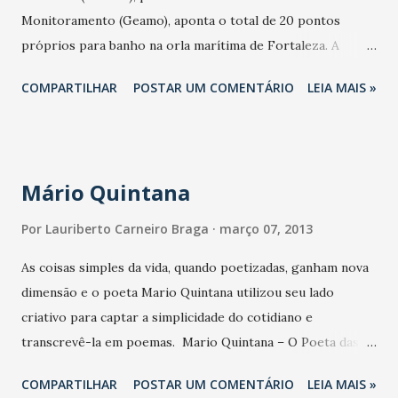
Monitoramento (Geamo), aponta o total de 20 pontos
hoje existente devido a legislações municipais restritivas,
próprios para banho na orla marítima de Fortaleza. A
que vêm dificultando a instalação de novas antenas. Com as
informação faz parte do boletim nº 10 de balneabilidade das
antenas fixadas nos postes, os demais equipamentos são
COMPARTILHAR
POSTAR UM COMENTÁRIO
LEIA MAIS »
praias, que destaca análises de 31 pontos da Capital.
instalados em caixas subterrâ...
Condições climáticas, aumento da maré, presença de
animais, disposição imprópria de resíduos sólidos e
adensamento urbano nas proximidades das praias são
Mário Quintana
alguns fatores negativos que podem interferir no resultado
da balneabilidade. O monitoramento realizado pela equipe
Por
Lauriberto Carneiro Braga
março 07, 2013
de técnicos da Geamo é feito baseado na Resolução 274, de
As coisas simples da vida, quando poetizadas, ganham nova
29 de novembro de 2000, do Conselho Nacional do Meio
dimensão e o poeta Mario Quintana utilizou seu lado
Ambiente (Conama). Chuvas na Capital A Geamo da Semace
criativo para captar a simplicidade do cotidiano e
alerta sobre a importância de os banhistas evitarem o
transcrevê-la em poemas. Mario Quintana – O Poeta das
contato com o mar após a ocorrência de chuvas de maior
Coisas Simples - Performance Poética Teatral resgata
intensidade na Capital. Essas ocorrências contribuem para
COMPARTILHAR
POSTAR UM COMENTÁRIO
LEIA MAIS »
toda essa maestria em apresentações gratuitas, que
a deterioração da qualidade das águas das...