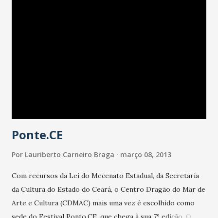
Ponte.CE
Por
Lauriberto Carneiro Braga
março 08, 2013
Com recursos da Lei do Mecenato Estadual, da Secretaria
da Cultura do Estado do Ceará, o Centro Dragão do Mar de
Arte e Cultura (CDMAC) mais uma vez é escolhido como
sede do Festival Ponto.CE, que chega à sua 7º edição. O