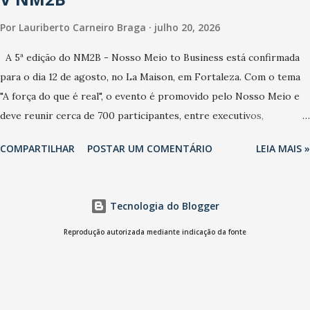
Por
Lauriberto Carneiro Braga
julho 20, 2026
A 5ª edição do NM2B - Nosso Meio to Business está confirmada
para o dia 12 de agosto, no La Maison, em Fortaleza. Com o tema
"A força do que é real", o evento é promovido pelo Nosso Meio e
deve reunir cerca de 700 participantes, entre executivos,
empreendedores, gestores e lideranças do Mercado Nacional.
COMPARTILHAR
POSTAR UM COMENTÁRIO
LEIA MAIS »
Desde 2022, o NM2B consolidou-se como um dos principais
encontros do setor de negócios do Nordeste, reunindo
profissionais de marcas como Bradesco, Samsung, Carrefour,
Tecnologia do Blogger
Banco do Nordeste, LinkedIn, VISA, Grupo 3corações, TikTok e M.
Dias Branco. A nova edição chega em um momento em que
Reprodução autorizada mediante indicação da fonte
autenticidade e consistência ganham peso nas conversas sobre
marca, liderança e estratégia. - Vivemos um momento em que todo
mundo fala muito e poucos entregam de verdade. O NM2B sempre
existiu para dar palco a quem constrói com consistência, e nesta