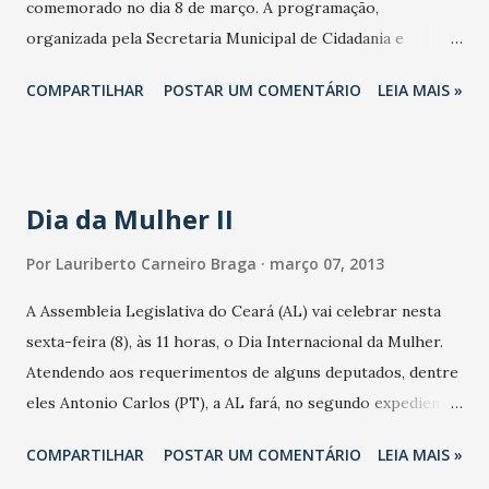
comemorado no dia 8 de março. A programação,
marketing da Unifor Erotilde Honório, a pesquisadora e
organizada pela Secretaria Municipal de Cidadania e
jurista Gina Pompeu, a empresária Luziane Cavalcante , a
Direitos Humanos (SCDH), através da Coordenadoria de
jornalista Neila Fontenele, a médica obste...
COMPARTILHAR
POSTAR UM COMENTÁRIO
LEIA MAIS »
Políticas para as Mulheres, tem como tema “Saúde
Preventiva – Saúde Humanizada” e procura envolver a
população de toda a cidade. Para comemorar, o grupo
Quarteto em Cy faz show gratuito na Praça do Ferrera. O
Dia da Mulher II
evento conta com a parceria da Secretaria Municipal de
Saúde (SMS) e da Secretaria de Cultura de Fortaleza
Por
Lauriberto Carneiro Braga
março 07, 2013
(Secultfor). A comemoração foi iniciada nesta terça-feira
A Assembleia Legislativa do Ceará (AL) vai celebrar nesta
(05/03) com um café de apresentação da Coordenadoria
sexta-feira (8), às 11 horas, o Dia Internacional da Mulher.
para líderes comunitárias, integrantes de movimentos de
Atendendo aos requerimentos de alguns deputados, dentre
mulheres, ONGs, instituições parceiras e autoridades. Na
eles Antonio Carlos (PT), a AL fará, no segundo expediente,
ocasião, o secretário Karlo Kardozo e a coordenadora
uma sessão ordinária, no Plenário 13 de Maio. As
Larissa Gaspar comentaram sobre as ações desenvolvidas
COMPARTILHAR
POSTAR UM COMENTÁRIO
LEIA MAIS »
homenageadas escolhidas pelo petista são: Luizianne Lins,
pela gestão e mostraram as equipes do Centro de