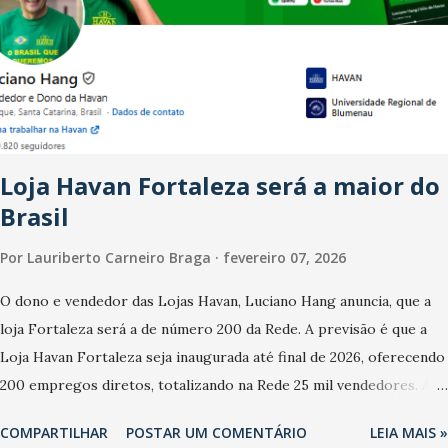
dos anos recentes. Ainda segundo a Pesquisa, em novembro de
2025, 40% dos bares e restaurantes operaram com lucro e outros
40% registraram equilíbrio financeiro. Já o percentual de
estabelecimentos no prejuízo ficou em 19%, pouco abaixo do
observado no mês anterior. Outros 1% não existiam em novembro.
Em relação a outubro, o faturamento também cresceu. De acordo
Loja Havan Fortaleza será a maior do
com a pesquisa, 44% dos n...
Brasil
Por
Lauriberto Carneiro Braga
fevereiro 07, 2026
O dono e vendedor das Lojas Havan, Luciano Hang anuncia, que a
loja Fortaleza será a de número 200 da Rede. A previsão é que a
Loja Havan Fortaleza seja inaugurada até final de 2026, oferecendo
200 empregos diretos, totalizando na Rede 25 mil vendedores. A
localização da Havan Fortaleza ainda não foi anunciada
COMPARTILHAR
POSTAR UM COMENTÁRIO
LEIA MAIS »
oficialmente, mas fontes extraoficiais indicam, que será na Avenida