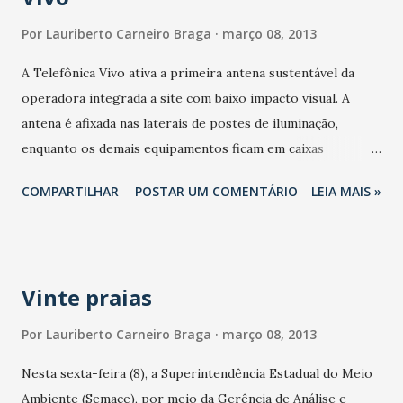
Por
Lauriberto Carneiro Braga
março 08, 2013
A Telefônica Vivo ativa a primeira antena sustentável da
operadora integrada a site com baixo impacto visual. A
antena é afixada nas laterais de postes de iluminação,
enquanto os demais equipamentos ficam em caixas
subterrâneas. Por suas características diferenciadas, a
COMPARTILHAR
POSTAR UM COMENTÁRIO
LEIA MAIS »
solução pode viabilizar a instalação das milhares de antenas
necessárias à melhoria da qualidade e expansão dos
serviços atuais de telefonia celular, bem como para a
implantação da rede 4G. Desenvolvida pela operadora com
Vinte praias
tecnologia 100% nacional, a nova solução, ao utilizar postes
já existentes, evita a construção de novas torres e oferece
Por
Lauriberto Carneiro Braga
março 08, 2013
um visual mais limpo, além de consumir menos energia. Tais
Nesta sexta-feira (8), a Superintendência Estadual do Meio
fatores conferem à iniciativa da Telefônica Vivo um alto
Ambiente (Semace), por meio da Gerência de Análise e
nível sustentabilidade, contribuindo para superar o impasse