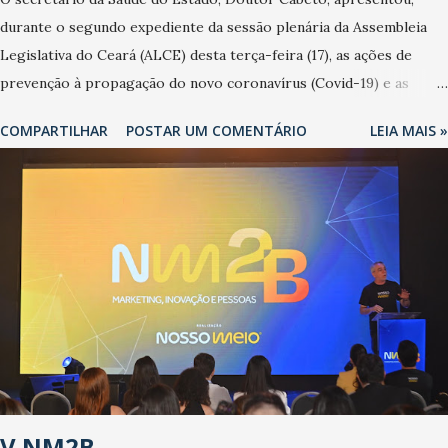
durante o segundo expediente da sessão plenária da Assembleia
Legislativa do Ceará (ALCE) desta terça-feira (17), as ações de
prevenção à propagação do novo coronavírus (Covid-19) e as
recentes medidas adotadas pelo Governo do Estado na contenção
COMPARTILHAR
POSTAR UM COMENTÁRIO
LEIA MAIS »
da pandemia e atendimento aos enfermos. O secretário informou
que o Estado tem desenvolvido um plano de contingência pautado
em formas de reconhecimento da população suspeita e de
cuidados com os ambientes públicos e domiciliares. “Nós não
estamos vivendo uma epidemia comum, como temos em todos os
anos, com aumento de casos de dengue, influenza ou H1N1. Trata-
se de uma epidemia com um vírus diferente, com um poder de
contaminação maior que outros coronavírus”, apontou o
secretário. Segundo ele, é uma epidemia com chance de
contaminação alta, podendo gerar um grande risco à população e
ao sistema de saúde. “Precisamos saber fazer a estratificação do
V NM2B
risco da doença, para não so...