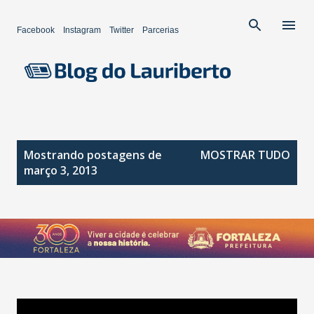
Pular para o conteúdo principal
Facebook
Instagram
Twitter
Parcerias
P
Mostrando postagens de
MOSTRAR TUDO
o
março 3, 2013
s
t
a
g
e
n
s