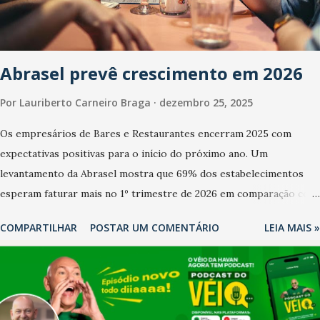
Abrasel prevê crescimento em 2026
Por
Lauriberto Carneiro Braga
dezembro 25, 2025
Os empresários de Bares e Restaurantes encerram 2025 com
expectativas positivas para o início do próximo ano. Um
levantamento da Abrasel mostra que 69% dos estabelecimentos
esperam faturar mais no 1º trimestre de 2026 em comparação com
o mesmo período de 2025. Em relação ao último trimestre deste
COMPARTILHAR
POSTAR UM COMENTÁRIO
LEIA MAIS »
ano, 56% também projetam crescimento (foto Helena Lopes). A
confiança do setor é sustentada principalmente pelo desempenho
recente das empresas, impulsionado pelas confraternizações de
fim de ano e pelo pagamento do 13º Salário para um número maior
de trabalhadores, já que o país tem a menor taxa de desemprego