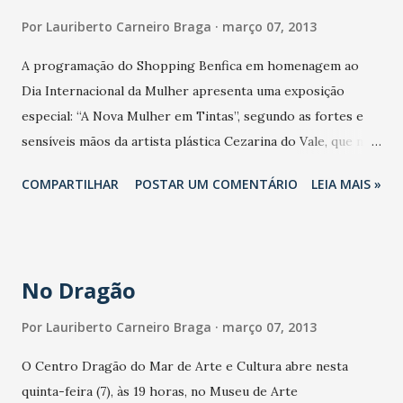
(texto de Roswhita Scholz) e do material de divulgação (
Por
Lauriberto Carneiro Braga
março 07, 2013
http://www.criticaradical. org/noticias/112-veja-a-arte-
A programação do Shopping Benfica em homenagem ao
dos-cartazes-panfletos-etc- compartilhe ) DEBATE: A
Dia Internacional da Mulher apresenta uma exposição
QUESTÃO FEMININA E A REVOLUÇÃO A questão feminina
especial: “A Nova Mulher em Tintas”, segundo as fortes e
como expressão da crise do limite do capitalismo Maria
sensíveis mãos da artista plástica Cezarina do Vale, que no
Luiza, Rosa Fonseca e Jorge Paiva 07/MARÇO (QUINTA) -
dia a dia, exerce uma profissão que há muito tempo perdeu
18H30 - AUDITÓRIO RACHEL DE QUEIROZ CENTRO DE
COMPARTILHAR
POSTAR UM COMENTÁRIO
LEIA MAIS »
a fama de masculina. Cezarina do Vale além de pintar é
HUMANIDADES / UFC – BENFICA - CH 2 (Av. da
delegada civil. A exposição com 20 telas sob a técnica pastel
Universidade, 2...
seco e carvão entra em cartaz no dia 07 de março, com um
coquetel aberto ao público e segue até o próximo dia 24, na
No Dragão
Galeria BenficArte. Visitação gratuita. Natural de Aracati,
Cezarina do Vale Cavalcante se diz encantada pela arte e
Por
Lauriberto Carneiro Braga
março 07, 2013
extrai em tudo uma oportunidade de trabalho: desde um
O Centro Dragão do Mar de Arte e Cultura abre nesta
simples objeto a um flagrante da vida real. O retrato social
quinta-feira (7), às 19 horas, no Museu de Arte
é a marca evidente da profissão de delegada nas telas da