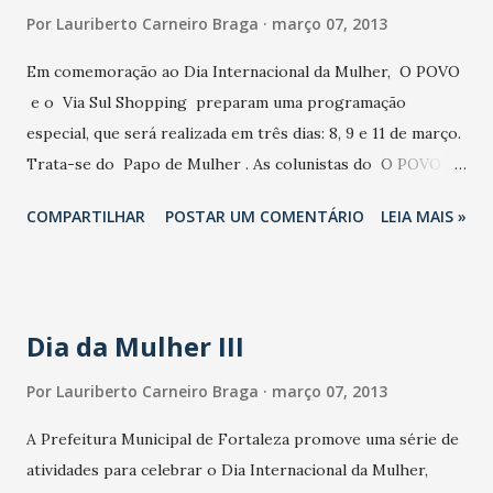
acesso ao meu comentário sobre o filme "NO":
Por
Lauriberto Carneiro Braga
março 07, 2013
http://www.flaviopaiva.com.br/ index.php/artigos/1246-
Em comemoração ao Dia Internacional da Mulher, O POVO
publicidade-e-politica-jornal- diario-do-nordeste-
e o Via Sul Shopping preparam uma programação
07032013. html Abraço. Até já. Flávio Paiva.
especial, que será realizada em três dias: 8, 9 e 11 de março.
www.flaviopaiva.com.br
Trata-se do Papo de Mulher . As colunistas do O POVO e
apresentadoras da TV O POVO Andréa Fialho ( Vanguarda ),
COMPARTILHAR
POSTAR UM COMENTÁRIO
LEIA MAIS »
Arenusa Goulart ( Conectado ), Lêda Maria ( People ), Paula
Lima ( Closet ) e Roberta Fontelles ( Beleza & Saúde )
estarão presentes para dialogar sobre moda, beleza e
tecnologia. Será montado, ainda, o Palco Calypso , que
Dia da Mulher III
contará com atrações convidadas da rádio Calypso FM
106,7. Na abertura do evento, show da cantora Nayra Costa
Por
Lauriberto Carneiro Braga
março 07, 2013
e no encerramento a jornalista Lêda Maria vai receber
A Prefeitura Municipal de Fortaleza promove uma série de
personalidades femininas para o talk show “Grandes
atividades para celebrar o Dia Internacional da Mulher,
Mulheres”. A jornalista, médica homeopata e diretora de