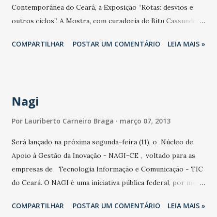
Contemporânea do Ceará, a Exposição “Rotas: desvios e
artista plástica. Experiente na arte acadêmica, esta é sua
outros ciclos”. A Mostra, com curadoria de Bitu Cassundé e
primeira experiência com arte abstrata. A carreira artística
Marisa Mokarzel, ocupará todas as salas do MAC,
começou de forma primitiva e baseada na intuição feminina.
COMPARTILHAR
POSTAR UM COMENTÁRIO
LEIA MAIS »
apresentando um recorte que integra 12 artistas do Ceará,
Em 200...
Piauí e Pará. A Exposição utiliza eixos que discutem
mecanismos de trânsitos, fluxos, deslocamentos e que
confluem com estratégias do corpo, do desejo, da ficção, a
Nagi
partir das relações de poder, subjetivação e dimensão
simbólica. Incorpora possibilidades metafóricas para
Por
Lauriberto Carneiro Braga
março 07, 2013
discutir a instância da “redescoberta” ou do “novo lugar”
Será lançado na próxima segunda-feira (11), o Núcleo de
por ciclos que pertencem ao processo histórico,
Apoio à Gestão da Inovação - NAGI-CE , voltado para as
econômico e cultural desses estados. A mostra é composta
empresas de Tecnologia Informação e Comunicação - TIC
pelos artistas: Armando Queiroz (PA), Berna Reale (PA),
do Ceará. O NAGI é uma iniciativa pública federal, por meio
Danilo Carvalho (CE/PI), David Cury (PI), Efrain Almeida
do Programa Nacional de Sensibilização e Mobilização para
(CE), Eduardo Frota (CE), Emmanuel Nassar (PA), Herbert
COMPARTILHAR
POSTAR UM COMENTÁRIO
LEIA MAIS »
Inovação (PRÓ-INOVA) do Ministério da Ciência, Tecnologia
Rolim (PI/CE), Karin Aïnouz e Marcelo Gomes (CE/P...