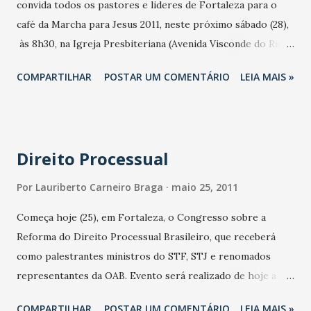
convida todos os pastores e lideres de Fortaleza para o
extremamente diversificada, que vai trazer para o Norte e
café da Marcha para Jesus 2011, neste próximo sábado (28),
Nordeste promoções, eventos e shows com as melhores
às 8h30, na Igreja Presbiteriana (Avenida Visconde do Rio
bandas nacionais, regionais e locais de forró, axé, pagode,
Branco, 1636). Para mais informações os telefones
samba e sertanejo. Sob a tutela da For Music, os artistas
COMPARTILHAR
POSTAR UM COMENTÁRIO
LEIA MAIS »
de contado são 88112020 ou 86306086. Assessoria: Antônio
terão ao seu dispor uma equipe de peso para promover e
Junior 87484152 - 96530140
desenvolver as su...
Direito Processual
Por
Lauriberto Carneiro Braga
maio 25, 2011
Começa hoje (25), em Fortaleza, o Congresso sobre a
Reforma do Direito Processual Brasileiro, que receberá
como palestrantes ministros do STF, STJ e renomados
representantes da OAB. Evento será realizado de hoje a
sexta (27), na Fábrica de Negócios. O Encontro será uma
COMPARTILHAR
POSTAR UM COMENTÁRIO
LEIA MAIS »