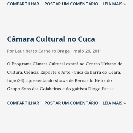
COMPARTILHAR
POSTAR UM COMENTÁRIO
LEIA MAIS »
Câmara Cultural no Cuca
Por
Lauriberto Carneiro Braga
maio 26, 2011
O Programa Câmara Cultural estará no Centro Urbano de
Cultura, Ciência, Esporte e Arte -Cuca da Barra do Ceará,
hoje (26), apresentando shows de Bernardo Neto, do
Grupo Sons das Goiabeiras e do gaitista Diogo Farias.
Criado pela Câmara Municipal de Fortaleza por iniciativa do
COMPARTILHAR
POSTAR UM COMENTÁRIO
LEIA MAIS »
Vereador Elpídio Nogueira (PSB), o Câmara Cultural
objetiva estimular e difundir a diversidade cultural
cearense, além de receber atrações
nacionais, proporcionando uma opção de lazer aos