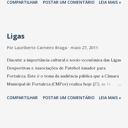
COMPARTILHAR
POSTAR UM COMENTÁRIO
LEIA MAIS »
inscrições, os candidatos serão avaliados por um processo
seletivo seguindo os seguintes critérios: Análise Cadastral,
Documental e de Mérito que serão feitas por uma comissão
técnica da Sesporte. A lista dos selecionados será
Ligas
divulgada no site, no dia 13 de junho de 2011. A Sesporte
realizará a entrega da documentação exigida no Edital em
Por
Lauriberto Carneiro Braga
maio 27, 2011
datas específicas, divididas por região do Estado. Os
Discutir a importância cultural e socio-econômica das Ligas
candidatos de Fortaleza e Região Metropolitana,
Desportivas e Associações de Futebol Amador para
classificados na primeira fase, deverão, obrigatoriamente,
Fortaleza. Este é o tema da audiência pública que a Câmara
comparecer à Sede da Secretaria do Esporte. A facilidade
Municipal de Fortaleza (CMFor) realiza hoje (27), às 14
deste ano, é que os candidatos do interior, classificados na
horas, no auditório da Casa. A audiência é uma proposta do
primeira fase, serão atendidos por uma Co...
COMPARTILHAR
POSTAR UM COMENTÁRIO
LEIA MAIS »
veredor João Batista. Participarão entidades e pessoas
identificadas com a causa do desporto municipal