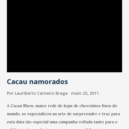
compreendê-lo melhor, nas particularidades de cada
momento histórico, e assim, instrumentalizar a militância
sindical para os embates da luta de classes. O Seminário
"Juventude e Trabalho - A crítica ao trabalho indecente"
abordará temas atuais como a questão do estágio, as
políticas públicas de proteção social da juventude e a
sindicalização de trabalhadores/as desta faixa etária. Para
contribuir com o debate, o deputado Antonio Carlos
convidou o sociólogo, Anderson Campos, especialista em ...
Cacau namorados
Por
Lauriberto Carneiro Braga
maio 25, 2011
A Cacau Show, maior rede de lojas de chocolates finos do
mundo, se especializou na arte de surpreender e traz para
esta data tão especial uma campanha voltada tanto para o