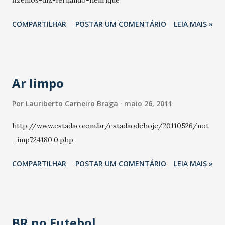
fizemos-diz-fernando-henrique
negociações temos nos colocados como intermediadores
entre os professores e o Poder Executivo, acolhendo e
COMPARTILHAR
POSTAR UM COMENTÁRIO
LEIA MAIS »
dando todas as condições necessárias as negociações.
Realizamos diversas reuniões, onde foram apresentadas
propostas. Temos acompanhados todos os momentos
desta negociação, receb...
Ar limpo
Por
Lauriberto Carneiro Braga
maio 26, 2011
http://www.estadao.com.br/estadaodehoje/20110526/not
_imp724180,0.php
COMPARTILHAR
POSTAR UM COMENTÁRIO
LEIA MAIS »
BR no Futebol