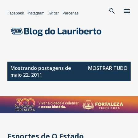
Pular para o conteúdo principal
Facebook
Instagram
Twitter
Parcerias
P
Mostrando postagens de
MOSTRAR TUDO
o
maio 22, 2011
s
t
a
g
e
n
s
Esportes de O Estado