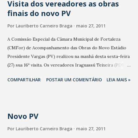
Visita dos vereadores as obras
finais do novo PV
Por
Lauriberto Carneiro Braga
maio 27, 2011
A Comissão Especial da Câmara Municipal de Fortaleza
(CMFor) de Acompanhamento das Obras do Novo Estádio
Presidente Vargas (PV) realizou na manhã desta sexta-feira
(27) sua 16ª visita. Os vereadores Iraguassú Teixeira (PDT),
Leonelzinho Alencar (PTdoB) e Gelson Ferraz (PRB)
COMPARTILHAR
POSTAR UM COMENTÁRIO
LEIA MAIS »
cobraram da administração do novo PV o término das obras
de acabamento. Na visita ficou constatado que as obras
estão andando, mas "tem que ser num ritmo mais acelerado,
inclusive com a colocação de mais operários", advertiu o
Novo PV
presidente da Comissão, Iraguassú Teixeira. O Ministério
Público Estadual deu um prazo de 75 dias a partir de dois
Por
Lauriberto Carneiro Braga
maio 27, 2011
de maio para que as obras fossem finalizadas. Com isso elas