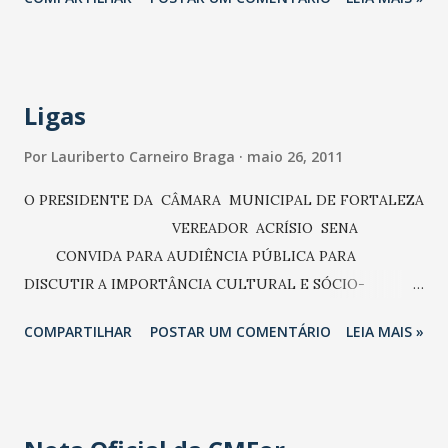
Ligas
Por
Lauriberto Carneiro Braga
maio 26, 2011
O PRESIDENTE DA CÂMARA MUNICIPAL DE FORTALEZA
VEREADOR ACRÍSIO SENA
CONVIDA PARA AUDIÊNCIA PÚBLICA PARA
DISCUTIR A IMPORTÂNCIA CULTURAL E SÓCIO-
ECONÔMICA DAS LIGAS DESPORTIVAS E ASSOCIAÇÕES
COMPARTILHAR
POSTAR UM COMENTÁRIO
LEIA MAIS »
DE FUTEBOL AMADOR, PARA A CIDADE DE FORTALEZA.
DATA: 27 DE MAIO DE 2011. HORAS: 14 h. LOCAL:
AUDITÓRIO DA CÂMARA MUNICIPAL DE FORTALEZA
ENDEREÇO: RUA Dr. THOMPSON BULCÃO, nº 830 BAIRRO: