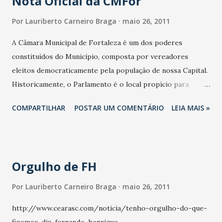
Nota Oficial da CMFor
ENGº LUCIANO CAVALCANTE SUA PRESENÇA É
IMPORTANTE, COMPAREÇA E REALIZE CHAMADAS, PARA
Por
Lauriberto Carneiro Braga
maio 26, 2011
OS PRESIDENTES DE LIGAS ESPORTIVAS, DESPORTIVAS E
A Câmara Municipal de Fortaleza é um dos poderes
ASSOCIAÇÕES DE FUTEBOL AMADOR DA CIDADE
constituídos do Município, composta por vereadores
FORTALEZA.
eleitos democraticamente pela população de nossa Capital.
Historicamente, o Parlamento é o local propício para
realização dos debates sobre os problemas da cidade. E
COMPARTILHAR
POSTAR UM COMENTÁRIO
LEIA MAIS »
assim temos nos portado, na defesa da livre manifestação
de todos e todas que a nos acorre. Ontem, um grupo de
manifestantes decidiu, de forma intempestiva, ocupar o
Plenário desta casa, inviabilizando os trabalhos normais da
Orgulho de FH
sessão. Não obstante, o estabelecido no artigo 46 da Lei
Orgânica do Município, que define claramente como
Por
Lauriberto Carneiro Braga
maio 26, 2011
competência exclusiva do Poder Executivo a iniciativa de
http://www.cearasc.com/noticia/tenho-orgulho-do-que-
legislar sobre salários de servidores, desde o início das