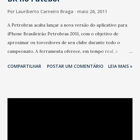
Por
Lauriberto Carneiro Braga
maio 26, 2011
A Petrobras acaba lançar a nova versão do aplicativo para
iPhone Brasileirão Petrobras 2011, com o objetivo de
aproximar os torcedores de seu clube durante todo o
campeonato. A ferramenta oferece, em tempo real, a
cobertura de todas as partidas, além de resumo do jogo,
COMPARTILHAR
POSTAR UM COMENTÁRIO
LEIA MAIS »
lances, estatísticas, escalação, notícias prévias e resultados.
O conteúdo pode ser compartilhado por Twitter e
Facebook. O aplicativo traz para o torcedor todas as
partidas do Brasileirão com cobertura em tempo real. Na
aba "Jogos", é possível encontrar o resumo do jogo, lances,
estatísticas e escalação e ainda um conteúdo editorial
exclusivo, com notícias sobre o campeonato. Nas áreas
"Concentrando" e "Apito Final", o torcedor encontra
expectativas e resultados de cada jogo, respectivamente.