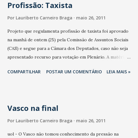
Profissão: Taxista
fortalezenses. Nesta edição do Cuca, o Câmara Cultural
inova para atingir estes objetivos. Sai das dependências da
Por
Lauriberto Carneiro Braga
maio 26, 2011
CMFOR, onde foi realizado nas edições anteriores, tendo,
Projeto que regulamenta profissão de taxista foi aprovado
entre os convidados, artistas cujas obras são referências no
na manhã de ontem (25) pela Comissão de Assuntos Sociais
bairro Barra do Ceará. É o caso de Bernardo Neto,
(CAS) e segue para a Câmara dos Deputados, caso não seja
músico, cantor e compositor, que lançou recentemente o
apresentado recurso para votação em Plenário. A matéria
CD-livro Barra do Ceará- Histórias, Poemas e Canções , e
atende a antiga reivindicação desses profissionais,
do coral de flautas Sons das Goiabeiras, composto por 17
COMPARTILHAR
POSTAR UM COMENTÁRIO
LEIA MAIS »
conforme afirma o autor do texto, senador Eunício Oliveira
participantes egressos da periferia da Barr...
(PMDB-CE). A proposta (PLS 42/2011) classifica o taxista
como permissionário, empregado e colaborador auxiliar. O
primeiro é dono do veículo e possui permissão dos órgãos
Vasco na final
competentes para exercer a profissão. O segundo trabalha
para uma empresa de táxi e o terceiro trabalha com veículo
Por
Lauriberto Carneiro Braga
maio 26, 2011
cedido por outro taxista, conforme a Lei 6.094/1974. Para
uol - O Vasco não tomou conhecimento da pressão na
o taxista empregado, o texto prevê direitos como