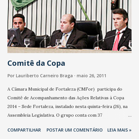
em apartamento duplo no empreendimento”, destaca a
gerente geral Catarina Martins. Restaurante Vellas -
Comfort Hotel Fortaleza Endereço: Rua Frei Mansueto,
160, Meireles Preço: uma pessoa - R$ 30 duas
pessoas - R$ 50 Data: 28 de maio (sábado) Horário: das 12 às
1...
Comitê da Copa
Por
Lauriberto Carneiro Braga
maio 26, 2011
A Câmara Municipal de Fortaleza (CMFor) participa do
Comitê de Acompanhamento das Ações Relativas à Copa
2014 – Sede Fortaleza, instalado nesta quinta-feira (26), na
Assembleia Legislativa. O grupo conta com 37
representantes de instituições públicas e privadas
COMPARTILHAR
POSTAR UM COMENTÁRIO
LEIA MAIS »
envolvidas com a Copa do Mundo Fifa de Futebol de 2014,