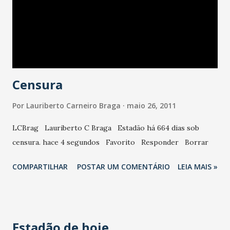
Para quem busca informações apenas sobre seu clube, o
aplicativo tem a aba "Meu Time", com informações
completas sobre todos os jogos e dados sobre data de
fundação, estádio e colocação ...
Censura
Por
Lauriberto Carneiro Braga
maio 26, 2011
LCBrag Lauriberto C Braga Estadão há 664 dias sob
censura. hace 4 segundos Favorito Responder Borrar
COMPARTILHAR
POSTAR UM COMENTÁRIO
LEIA MAIS »
Estadão de hoje