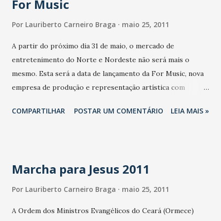
For Music
intervalo da partida.O jogo de volta será na próxima
quarta-feira, em Assunção. O Santos joga por um empate,
Por
Lauriberto Carneiro Braga
maio 25, 2011
ou pode até perder por um gol de diferença desde que
A partir do próximo dia 31 de maio, o mercado de
marque como visitante. A vitória por 1 a 0 do Cerro leva a
entretenimento do Norte e Nordeste não será mais o
decisão da vaga para os pênaltis. Na véspera do jogo,
mesmo. Esta será a data de lançamento da For Music, nova
Neymar prometeu dribles e comentou estar preparado
empresa de produção e representação artística com
para novas “pancadas”. O atacante tinha razão. O repertório
abrangência nacional, com uma proposta diferenciada para
vasto de dribles foi utilizado, e com isso, ele cansou de
COMPARTILHAR
POSTAR UM COMENTÁRIO
LEIA MAIS »
trabalhar carreiras artísticas. O coquetel de Lançamento da
apanhar.
For Music será realizado no Mucuripe Club, em Fortaleza, a
partir das 20h30. Trazendo um impulso a mais para o
mercado de entretenimento do Norte e Nordeste, a For
Marcha para Jesus 2011
Music tem como sócios nomes fortes do mercado de
eventos. A empresa é fruto da união da Social Music (CE),
Por
Lauriberto Carneiro Braga
maio 25, 2011
AB Group e Fonttes Eventos (PE) e Vision Mais (BA). O
A Ordem dos Ministros Evangélicos do Ceará (Ormece)
resultado dessa parceria é uma cartela de artistas