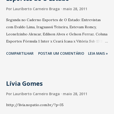
Por
Lauriberto Carneiro Braga
maio 28, 2011
Segunda no Caderno Esportes de O Estado: Entrevistas
com Evaldo Lima, Iraguassú Teixeira, Estevam Romcy,
Leonelzinho Alencar, Edilson Alves e Gelson Ferraz. Coluna
Esportes Fórmula 1 Inter x Ceará Icasa x Vitória Sub 13 Sub
17 Campeão cearense da Segundona Rebaixados para
COMPARTILHAR
POSTAR UM COMENTÁRIO
LEIA MAIS »
Terceirona Brasileirão
Lívia Gomes
Por
Lauriberto Carneiro Braga
maio 28, 2011
http://livia.nopatio.com.br/?p=35