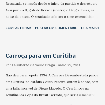
Ressacada, se impôs desde o início da partida e derrotou o
recebimento de comissão de pelo menos 3% das tarifas
Avaí por 2 a 0, gols de Revson (contra) e Diego Souza, na
medidas pelo taxímetro e repouso semanal remunerado,
noite de ontem. O resultado colocou o time cruzmaltino,
entre outros. Com o propósito de valorizar o profissional,
pela segunda vez na sua história, na grande final da Copa do
o senador propõe que o condutor tenha curso de relações
COMPARTILHAR
POSTAR UM COMENTÁRIO
LEIA MAIS »
Brasil. O adversário será o Coritiba, que eliminou o Ceará
humanas, direção defensiva, primeiros socorros...
ao vencer por 1 a 0, no Couto Pereira. O time do Vasco, de
uma maneira geral, fez uma grande partida, mas com
destaques para Eduardo Costa, Felipe, Alecsandro, Eder
Carroça para em Curitiba
Luís e, principalmente, Diego Souza.O título da competição
será inédito para o Vasco, que esteve na decisão de 2006,
Por
Lauriberto Carneiro Braga
maio 25, 2011
mas acabou derrotado pelo Flamengo. O Avaí, mesmo
Não deu para repetir 1994. A Carroça Desembestada parou
eliminado, teve a sua melhor participação na Copa do
em Curitiba, no estádio Couto Pereira, ontem à noote, com
Brasil.O sorteio dos mandos de campo para a finalíssima
uma falha incrível de Diego Macedo. O Ceará ficou na
acontece na tarde de hoje, na sede da Confederação
semifinal da Copa do Brasil. Geraldo, que seria o maestro
Brasileira de Futebol. O primeiro jogo acontece na próxima
do time não jogou nada. O Vozão terminou a partida com
quarta-feira, enquanto o segundo será realizado dia 8 de