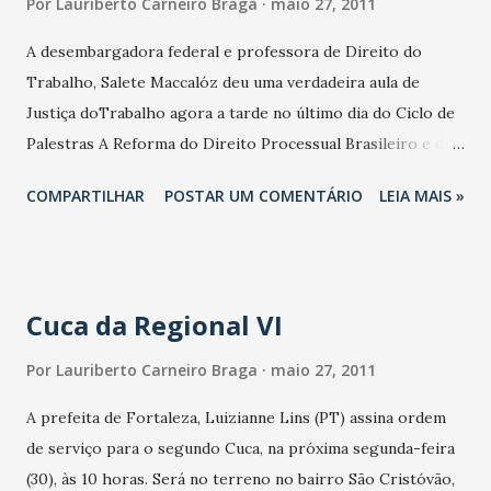
Por
Lauriberto Carneiro Braga
maio 27, 2011
A desembargadora federal e professora de Direito do
Trabalho, Salete Maccalóz deu uma verdadeira aula de
Justiça doTrabalho agora a tarde no último dia do Ciclo de
Palestras A Reforma do Direito Processual Brasileiro e do
V Encontro do Grupo Brasileiro da Société Internationale
COMPARTILHAR
POSTAR UM COMENTÁRIO
LEIA MAIS »
de Droit Militaire et de Drioit de la Guerre, na Fábrica de
Eventos, do Hotel Praia Centro. Fiz uma entrevista que a
desembargadora, que criticou a Justiça do Trabalho por
não julgar casos de acidentes de trabalho. Falou ainda sobre
Cuca da Regional VI
a falta de celeridade na Justiça do Trabalho, apesar dela ser
simples e gratuita. Lembrou que 78% do volume de
Por
Lauriberto Carneiro Braga
maio 27, 2011
trabalho do mundo é das mulheres, "mas elas continuam
A prefeita de Fortaleza, Luizianne Lins (PT) assina ordem
ganhando mal". Disse também que o trabalhador continua
de serviço para o segundo Cuca, na próxima segunda-feira
tendo mais mês do que salário e que "a Justiça deixou de
(30), às 10 horas. Será no terreno no bairro São Cristóvão,
ser o hospital da cidadania".