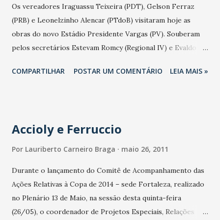
Os vereadores Iraguassu Teixeira (PDT), Gelson Ferraz
têm que terminar em 18 de julho. "Estamos correndo
(PRB) e Leonelzinho Alencar (PTdoB) visitaram hoje as
contra o tempo para realizar todo Termo de Ajuste do
obras do novo Estádio Presidente Vargas (PV). Souberam
Ministério Público. Agora temos uma acelerado devido esta
pelos secretários Estevam Romcy (Regional IV) e Evaldo
folga na tabela do time do Ceará que realiza jogos fora.
Lima (Esportes e Lazer) que o prazo de 75 dias dado pelo
Mas tivemos uma greve dos operários da construção civil.
COMPARTILHAR
POSTAR UM COMENTÁRIO
LEIA MAIS »
Ministério Público Estadual para finalização total da obra
Mas acredito que pelo trabalho ...
está mantido. Com isso no começo de julho haverá uma
grande festa para reinauguração oficial do PV. Esta foi a 16ª
visita da Comissão Especial da Câmara Municipal de
Accioly e Ferruccio
Fortaleza e Acompanhamento das Obras do novo PV. Uma
nova está agendada para junho.
Por
Lauriberto Carneiro Braga
maio 26, 2011
Durante o lançamento do Comitê de Acompanhamento das
Ações Relativas à Copa de 2014 – sede Fortaleza, realizado
no Plenário 13 de Maio, na sessão desta quinta-feira
(26/05), o coordenador de Projetos Especiais, Relações