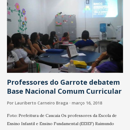
Prefeitura de Caucaia, que também doou o terreno para a
construção. Para o prefeito Naumi Amorim, o novo
equipamento vai possibilitar uma inovadora área de lazer
para as crianças e famílias caucaienses. “Nosso esforço será
grande para realizar este projeto, mas os benefícios para
as pessoas, em especial para as crianças, recompensa
qualquer empenho.” Já Erika Amorim enalteceu que a obra
cria uma nova perspectiva para as políticas públicas
voltadas à Infância em Caucaia. “A ação inédita no munic...
Professores do Garrote debatem
Base Nacional Comum Curricular
Por
Lauriberto Carneiro Braga
março 16, 2018
Foto: Prefeitura de Caucaia Os professores da Escola de
Ensino Infantil e Ensino Fundamental (EEIEF) Raimundo