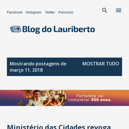
Pular para o conteúdo principal
Facebook
Instagram
Twitter
Parcerias
P
Mostrando postagens de
MOSTRAR TUDO
o
março 11, 2018
s
t
a
g
e
n
s
Ministério das Cidades revoga