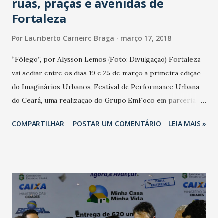
ruas, praças e avenidas de
Fortaleza
Por
Lauriberto Carneiro Braga
março 17, 2018
“Fôlego”, por Alysson Lemos (Foto: Divulgação) Fortaleza
vai sediar entre os dias 19 e 25 de março a primeira edição
do Imaginários Urbanos, Festival de Performance Urbana
do Ceará, uma realização do Grupo EmFoco em parceria
com a Sofá Amarelo Produções. A programação conta com
COMPARTILHAR
POSTAR UM COMENTÁRIO
LEIA MAIS »
trabalhos de 14 artistas de Fortaleza, do interior e de
outros estados do nordeste em ações que vão ocupar
desde estações do Metrô e terminais de ônibus, até praças,
ruas e avenidas em diversos pontos da cidade. A proposta
artística do festival é investigar o lugar do corpo no
espaço urbano e a sua relação entre o público e o privado
por meio de práticas performativas. Este projeto conta