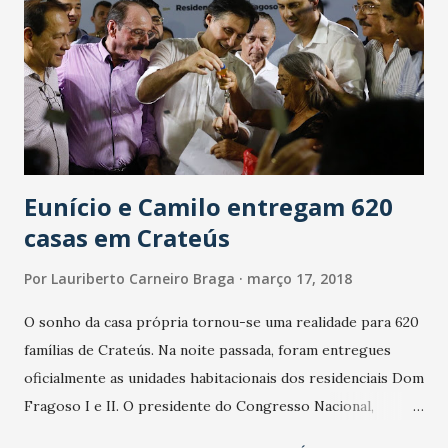
com apoio da Secretaria da Cultura do Estado do Ceará
(Secult) por meio do Edital Ceará de Incentivo às Artes
2015. “O principal objetivo do evento é ser um espaço de
diálogo, troca e aprendizagem acerca das potências
insurrecionistas da Performance Urbana frente a
reafirmação do poder conservador no Brasil”, explica
Eduard...
Eunício e Camilo entregam 620
casas em Crateús
Por
Lauriberto Carneiro Braga
março 17, 2018
O sonho da casa própria tornou-se uma realidade para 620
famílias de Crateús. Na noite passada, foram entregues
oficialmente as unidades habitacionais dos residenciais Dom
Fragoso I e II. O presidente do Congresso Nacional,
senador Eunício Oliveira-MDB-CE, participou da solenidade