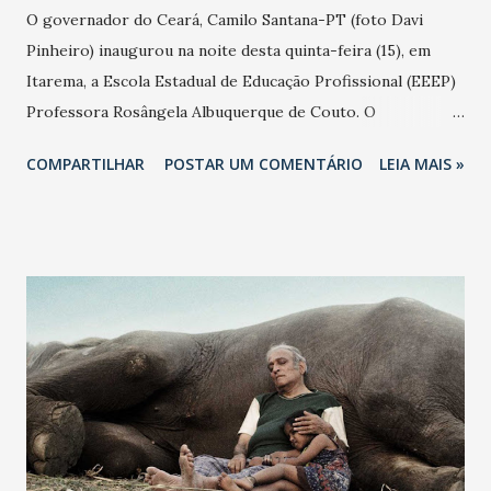
O governador do Ceará, Camilo Santana-PT (foto Davi
Pinheiro) inaugurou na noite desta quinta-feira (15), em
Itarema, a Escola Estadual de Educação Profissional (EEEP)
Professora Rosângela Albuquerque de Couto. O
equipamento chegou na hora certa para estudantes que
COMPARTILHAR
POSTAR UM COMENTÁRIO
LEIA MAIS »
projetam um futuro na faculdade, segundo a estudante
Kammilly Vitória, que quer fazer medicina e ter a própria
clinica. “Antes de ter meu consultório, quero aprender
contabilidade, curso que está sendo muito bom para mim, e
com a estrutura que temos agora, está sendo um sonho”,
ressaltou a estudante. Camilo Santana, acompanhado do
prefeito de Itarema, Elizeu Monteiro, comemorou a
inauguração da Escola Profissionalizante de número 118.
“Há 10 anos não tínhamos nenhuma Escola
Profissionalizante, hoje, somos referências para o Brasil
em qualidade, e em resultados positivos no Enem, afirmou o