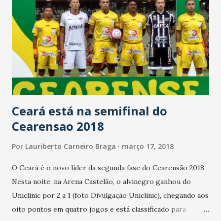
Governo Federal, de reduzir custos e facilitar a vida do
brasileiro. Esclarecemos que a medida é tomada com todo
respeito ao trabalho da Câmara Temática de Educação,
Habilitação e Formação de Condutores, ao trabalho
realizado pelo Contran e todos os profissionais envolvidos.
Neste sentido, informa-se que os técnicos do Denatran, do
Ministério das Cidades, seguirão na busca de alcançar o...
Ceará está na semifinal do
Cearensao 2018
Por
Lauriberto Carneiro Braga
março 17, 2018
O Ceará é o novo líder da segunda fase do Cearensão 2018.
Nesta noite, na Arena Castelão, o alvinegro ganhou do
Uniclinic por 2 a 1 (foto Divulgação Uniclinic), chegando aos
oito pontos em quatro jogos e está classificado para