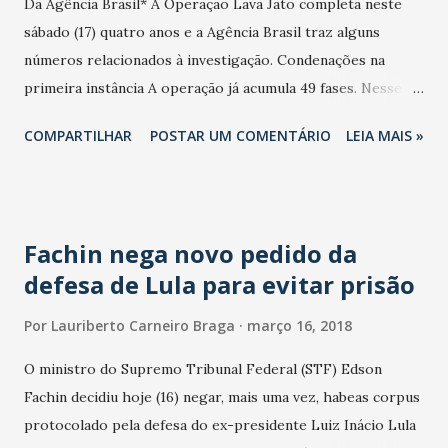
Da Agência Brasil* A Operação Lava Jato completa neste
sábado (17) quatro anos e a Agência Brasil traz alguns
números relacionados à investigação. Condenações na
primeira instância A operação já acumula 49 fases. Nesse
período, 188 pessoas foram condenadas por envolvimento
COMPARTILHAR
POSTAR UM COMENTÁRIO
LEIA MAIS »
nas fraudes descobertas pela Polícia Federal, conforme
levantamento feito pela Agência Brasil. As sentenças - que
somam 40 - foram proferidas pelo juiz federal Sergio
Moro, titular da 13ª Vara Federal em Curitiba e responsável
Fachin nega novo pedido da
pelas investigações na primeira instância judicial. Além de
defesa de Lula para evitar prisão
investigados ligados à Petrobras e ex-diretores de
empreiteiras, que assumiram fazer parte de um cartel para
Por
Lauriberto Carneiro Braga
março 16, 2018
desviar recursos de contratos da estatal, foram condenados
políticos que deixaram de ter foro por prerrogativa de
O ministro do Supremo Tribunal Federal (STF) Edson
função e passaram a ser julgados pela primeira instância da
Fachin decidiu hoje (16) negar, mais uma vez, habeas corpus
Justiça. Muitos dos condenados respondem pelos crimes de
protocolado pela defesa do ex-presidente Luiz Inácio Lula