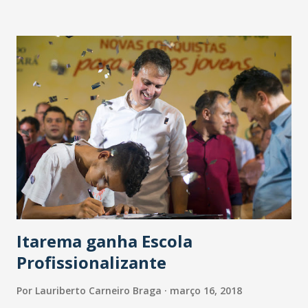
Pindoretama, Cascavel e Pacajus, por cerca de 150
quilômetros. Os “guerreiros e suas máquinas” enfrentarão
obstáculos na terra, cascalho, areia e trilhas pouco visíveis,
poças de água e uma grande variação de velocidade média.
“Muitas duplas iniciantes e fãs do 4x4 estão se unindo ao
rally cearense para confraternizar e vivenciar um dia
especial. Os experientes e aficionados já têm cadeira cativa.
Será um grande evento e a temporada está só começando”,
disse o diretor da Associação Cearense dos Pilotos e
Navegadores - ACPN, Marcos José. Após 4 horas de
aventura, os competidores retornam para o mes...
Itarema ganha Escola
Profissionalizante
Por
Lauriberto Carneiro Braga
março 16, 2018