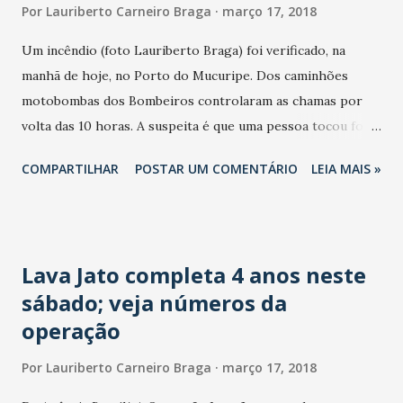
Por
Lauriberto Carneiro Braga
março 17, 2018
Um incêndio (foto Lauriberto Braga) foi verificado, na
manhã de hoje, no Porto do Mucuripe. Dos caminhões
motobombas dos Bombeiros controlaram as chamas por
volta das 10 horas. A suspeita é que uma pessoa tocou fogo
em pneus velhos na área da Companhia Docas do Ceará e
COMPARTILHAR
POSTAR UM COMENTÁRIO
LEIA MAIS »
dos moinhos de trigo. Não houve feridos. Em nota, a
assessoria de imprensa do Corpo de Bombeiros informou:
"Não houve feridos ou danos à estrutura do local, por se
tratar de uma área aberta. Fomos acionados por volta das
Lava Jato completa 4 anos neste
8h30 para um incêndio no porto do Mucuripe. Tratava-se
sábado; veja números da
de um aglomerado de pneus velhos incendiando, o que
operação
ocasionou uma fumaça muito densa e escura. O Corpo de
bombeiros enviou duas viaturas de combate a incêndio, uma
Por
Lauriberto Carneiro Braga
março 17, 2018
delas de um quartel vizinho ao porto".