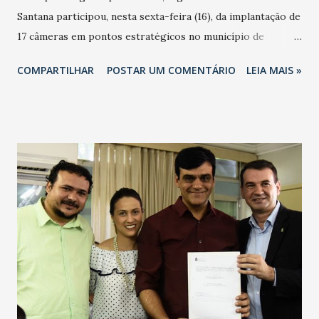
Santana participou, nesta sexta-feira (16), da implantação de
17 câmeras em pontos estratégicos no município de
Horizonte, distante cerca de 37 quilômetros da Capital.
COMPARTILHAR
POSTAR UM COMENTÁRIO
LEIA MAIS »
Com o equipamento digital, Horizonte é o quarto
município cearense a interligar informações para reforçar
a segurança pública. A solenidade também marcou a
instalação do Batalhão de Policiamento de Rondas e Ações
Intensivas e Ostensivas (BPRaio) na cidade da Região
Metropolitana de Fortaleza. Além de Horizonte, já
receberam o sistema de videomonitoramento os
municípios de Aracati, Beberibe e Caucaia. Outros 34
municípios com população acima de 50 mil habitantes
receberão os equipamentos – que se dividem entre os de
monitoramento, com giro de 360º, e os que possuem
tecnologia para ler placas de veículos, identificando
possíveis roubos. As câmeras farão cobertura 24 horas de