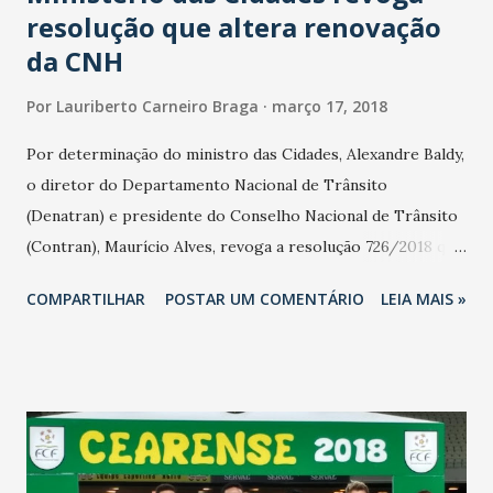
resolução que altera renovação
da CNH
Por
Lauriberto Carneiro Braga
março 17, 2018
Por determinação do ministro das Cidades, Alexandre Baldy,
o diretor do Departamento Nacional de Trânsito
(Denatran) e presidente do Conselho Nacional de Trânsito
(Contran), Maurício Alves, revoga a resolução 726/2018 que
torna obrigatória a realização e aprovação em Curso de
COMPARTILHAR
POSTAR UM COMENTÁRIO
LEIA MAIS »
Aperfeiçoamento para renovação da Carteira Nacional de
Habilitação. A diretriz da atual gestão da Pasta tem por
objetivo implementar ações e legislações que atendam às
expectativas da população, no sentido de simplificar a
rotina e levar conforto e praticidade a seu dia a dia. Esta
ação acontece em conformidade com os objetivos do