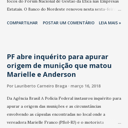
focos do Fórum Nacional de Gestão da Ética nas Empresas
com distribuição de folders, sacolas veiculares, adesi...
Estatais. O Banco do Nordeste renovou nesta sexta-feira,
16, sua adesão ao Fórum por mais cinco anos. Realizada na
COMPARTILHAR
POSTAR UM COMENTÁRIO
LEIA MAIS »
sede do BNB, em Fortaleza, a 114ª reunião contou com a
participação de instituições estatais, como Caixa, Banco do
Brasil, Banco Central, BNDES, Eletrobras, Chesf, Infraero,
Petrobras, Eletronorte, Serpro e de outras empresas, além
PF abre inquérito para apurar
do próprio Banco do Nordeste. O Fórum Nacional de
origem de munição que matou
Gestão da Ética é mensal e visa aprimorar o
Marielle e Anderson
relacionamento dos órgãos governamentais com públicos
de interesse e sociedade em geral por meio de diversas
Por
Lauriberto Carneiro Braga
março 16, 2018
ações de divulgação e de promoção de valores éticos. Essas
atividades incluem o Seminário de Gestão da Ética nas
Da Agência Brasil A Polícia Federal instaurou inquérito para
Empresas Estatais, realizado anualmente, e também ações
apurar a origem das munições e as circunstâncias
de treinamento, compartilhamento de modelos e práticas
envolvendo as cápsulas encontradas no local onde a
de gestão de ética, entre outras iniciativas.
vereadora Marielle Franco (PSol-RJ) e o motorista