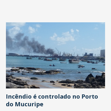
trabalho de busca de novos recursos para ajudar os
municípios do Ceará. A consequência positiva dessa união
de forças com o Governo do Estado e também com os
prefeitos é o fortalecimento da economia e geração de
emprego e renda para os cearenses", comemorou Eunício
Oliveira. A estimativa, segundo os prefeitos da Região, é
que para o funcionamento do perímetro irrigado serão
necessários R$ 5 milhões com estimativa de geração de 20
mil empregos. A solenidade reuniu os prefeitos de Acaraú,
Alexandre Gomes; Jijoca de Jericoacoara, Lindbergh
Martins; Pentecoste, João Bosco; Morrinhos, Carlos Bruno;
Groaíras, Ueliton Vasconcelos; Marco, Roger Aguiar;...
Incêndio é controlado no Porto
do Mucuripe