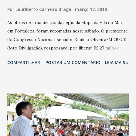
Por
Lauriberto Carneiro Braga
março 17, 2018
As obras de urbanização da segunda etapa da Vila do Mar,
em Fortaleza, foram retomadas neste sábado. O presidente
do Congresso Nacional, senador Eunício Oliveira-MDB-CE
(foto Divulgação), responsável por liberar R$ 27 milhões
para o projeto, participou da solenidade ao lado do
COMPARTILHAR
POSTAR UM COMENTÁRIO
LEIA MAIS »
prefeito Roberto Cláudio (PDT); do chefe da Casa Civil do
Estado, Nelson Martins; presidente do Banco do Nordeste
do Brasil (BNB), Romildo Carneiro Rolim; secretários
municipais; secretários estaduais; deputados estaduais
Danniel Oliveira e Walter Cavalcante; vereadores Adail
Júnior e Casimiro Neto; superintendente estadual do
Instituto Brasileiro do Meio Ambiente e dos Recursos
Naturais Renováveis (Ibama), Herbert Lobo; diretor
regional dos Correios no Ceará, Érico Jovino, e da