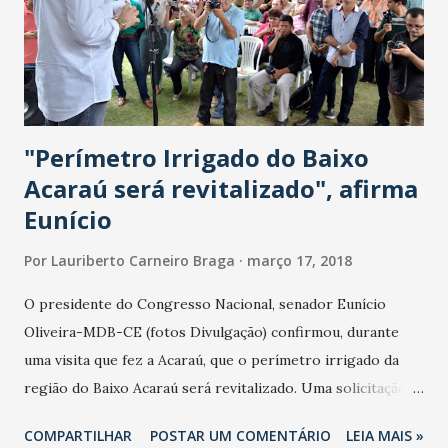
população local. Com as ações, a orla de Fortaleza estará
toda urbanizada desde a Areninha do Pirambu, antigo
Kartódromo, até a Barra do Ceará. Além da urbanização, os
recursos serão utilizados para ajudar a conceder um to...
"Perímetro Irrigado do Baixo
Acaraú será revitalizado", afirma
Eunício
Por
Lauriberto Carneiro Braga
março 17, 2018
O presidente do Congresso Nacional, senador Eunício
Oliveira-MDB-CE (fotos Divulgação) confirmou, durante
uma visita que fez a Acaraú, que o perímetro irrigado da
região do Baixo Acaraú será revitalizado. Uma solicitação
direta do prefeito de Marco, Roger Aguiar, e de toda
COMPARTILHAR
POSTAR UM COMENTÁRIO
LEIA MAIS »
Região, será prontamente atendida. "É importante esse