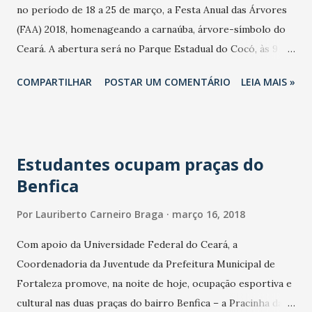
instituição de ensino superior e o estudante. Segundo as
no período de 18 a 25 de março, a Festa Anual das Árvores
regras gerais do Fies, o valor mínimo a ser financiado é de
(FAA) 2018, homenageando a carnaúba, árvore-símbolo do
R$ 50 por mês. O percentual de financiamento dos
Ceará. A abertura será no Parque Estadual do Cocó, às 9
encargos educacionais será definido de acordo com o
horas, concomitante às atividades de esporte e lazer do
COMPARTILHAR
POSTAR UM COMENTÁRIO
LEIA MAIS »
comprometimento ...
Projeto Viva o Parque. No momento da abertura da
Campanha, serão assinados protocolos ambientais,
ocorrerá a abertura da exposição do Memorial da Carnaúba
e acontecerá a distribuição de mudas nativas. A FAA 2018
Estudantes ocupam praças do
terá como tema “Adote uma Árvore”. O evento tem o apoio
Benfica
da Semace e da Cagece e ocorre simultaneamente em 110
municípios cearenses e 21 Unidades de Conservação
Por
Lauriberto Carneiro Braga
março 16, 2018
Estaduais. Segundo o secretário de Meio Ambiente, Artur
Bruno, “o desafio é tentar recuperar a cobertura vegetal
Com apoio da Universidade Federal do Ceará, a
do Estado, que é de somente 57%. 109 mil mudas estão
Coordenadoria da Juventude da Prefeitura Municipal de
sendo plantadas em todo o Estado. Nosso objetivo é que
Fortaleza promove, na noite de hoje, ocupação esportiva e
cada cidadão faça o mesmo no seu quintal”. São 36 mil na
cultural nas duas praças do bairro Benfica – a Pracinha da