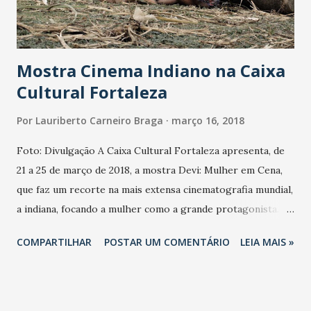
governador. Para construir, equipar e mobiliar a unidade de
ensino, foram investidos R$ 9,9 milhões, oriundos dos
Governos Federal e Es...
Mostra Cinema Indiano na Caixa
Cultural Fortaleza
Por
Lauriberto Carneiro Braga
março 16, 2018
Foto: Divulgação A Caixa Cultural Fortaleza apresenta, de
21 a 25 de março de 2018, a mostra Devi: Mulher em Cena,
que faz um recorte na mais extensa cinematografia mundial,
a indiana, focando a mulher como a grande protagonista.
Serão exibidos 10(dez) filmes, que tratam do papel da
COMPARTILHAR
POSTAR UM COMENTÁRIO
LEIA MAIS »
mulher na Índia, revelando as diferentes facetas dentro de
uma sociedade complexa e diversa, que caminha entre
tradições milenares e estilo de vida moderno e global. A
curadora Carina Bini priorizou ainda obras dirigidas por