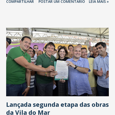
COMPARTILHAR
POSTAR UM COMENTÁRIO
LEIA MAIS »
e, ao lado do governador do Ceará, Camilo Santana-PT
(foto Divulgação), anunciou mais 300 casas populares para
atender às demandas do município. Eunício destacou que as
novas 300 unidades vão atender às famílias de um
acampamento erguido há quatro anos. "A política só tem
sentido se for para fazer diferença na vida das pessoas. Por
isso, estou tão emocionado de poder chegar aqui e receber
esse calor humano", declarou Eunício, ao ser acolhido pelos
populares. Ao citar compromissos assumidos e cumpridos
junto à população de Crateús e de todo o Ceará, a exemplo
do Açude Lago de Fronteiras, da renegociação das dívidas
dos trabalhadores rurais e da implantação do Centro
Integrado de Inteligência de Se...
Lançada segunda etapa das obras
da Vila do Mar