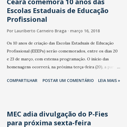
Ceará comemora 10 anos das
Escolas Estaduais de Educação
Profissional
Por
Lauriberto Carneiro Braga
março 16, 2018
Os 10 anos de criação das Escolas Estaduais de Educação
Profissional (EEEPs) serão comemorados, entre os dias 20
e 23 de março, com extensa programação. O início das
homenagens ocorrerá, na próxima terça-feira (20), a partir
das 9h, com o seminário “10 anos das Escolas Estaduais de
COMPARTILHAR
POSTAR UM COMENTÁRIO
LEIA MAIS »
Educação Profissional no Ceará: Repensando o Ensino
Técnico Profissional para os Desafios do Futuro”. O evento,
que será realizado no Centro de Eventos do Ceará, se
estenderá até a quarta-feira (21) e contará com a presença
MEC adia divulgação do P-Fies
do governador Camilo Santana, da vice-governadora Izolda
para próxima sexta-feira
Cela, o secretário da Educação, Idilvan Alencar, e