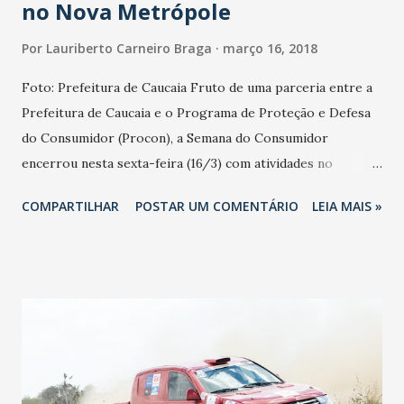
no Nova Metrópole
Por
Lauriberto Carneiro Braga
março 16, 2018
Foto: Prefeitura de Caucaia Fruto de uma parceria entre a
Prefeitura de Caucaia e o Programa de Proteção e Defesa
do Consumidor (Procon), a Semana do Consumidor
encerrou nesta sexta-feira (16/3) com atividades no
Conjunto Nova Metrópole. A população teve acesso a uma
COMPARTILHAR
POSTAR UM COMENTÁRIO
LEIA MAIS »
série de serviços e a um feirão de negociação de dívidas.
Pastinha com documentos debaixo do braço, seu Antônio
Damasceno, 48, foi em busca de informações sobre uma
transação bancária que considera abusiva. “O banco passou
meses descontando um valor que eu até hoje não sei o que
é. Fui lá, mas não me deram explicação e o desconto
continuou. Vim aqui porque quero saber como agir”,
explicou. Assim como ele, muita gente queria orientações