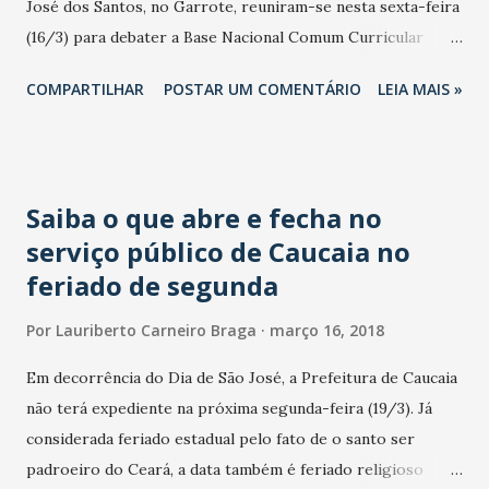
José dos Santos, no Garrote, reuniram-se nesta sexta-feira
(16/3) para debater a Base Nacional Comum Curricular
(BNCC). O conjunto de princípios foi produzido pelo
COMPARTILHAR
POSTAR UM COMENTÁRIO
LEIA MAIS »
Ministério da Educação em parceria com a União Nacional
dos Dirigentes Municipais de Educação (Undime) e
Conselho Nacional de Secretários de Educação (Consed). A
BNCC tem o objetivo de propiciar as condições necessárias
Saiba o que abre e fecha no
para que em todo o Brasil o conjunto de disciplinas
serviço público de Caucaia no
ministradas aos alunos do Ensino Fundamental possa
feriado de segunda
municiá-los para a plena cidadania. Em Caucaia, os
responsáveis pelos debates são os coordenadores de
Por
Lauriberto Carneiro Braga
março 16, 2018
escolas. Eles utilizam como guia o link fornecido pelo
Ministério da Educação com dez itens, que devem ser
Em decorrência do Dia de São José, a Prefeitura de Caucaia
debatidos e incluídos na formação dos currículos escolares.
não terá expediente na próxima segunda-feira (19/3). Já
Todo o trabalho desse segmento está sendo organizado e
considerada feriado estadual pelo fato de o santo ser
conduzido pelo professor Vinicios Rocha, Diretor de
padroeiro do Ceará, a data também é feriado religioso