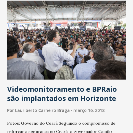
que atinge o país como um todo, mas em especial
Fortaleza, que já é considerada a sétima cidade mais
violenta do mundo. “O assunto é delicado e justamente por
isso queremos ouvir os especialistas e população em geral,
para que possamos apresentar nossas propostas para
tentar resolver ou minimizar esse caos que já se instalou na
sociedade, e anda espalhando medo e abreviando a vida de
tanta gente”, pontua Marcelo Medeiros, representante do
Partido Novo.
Videomonitoramento e BPRaio
são implantados em Horizonte
Por
Lauriberto Carneiro Braga
março 16, 2018
Fotos: Governo do Ceará Seguindo o compromisso de
reforçar a segurança no Ceará, o governador Camilo