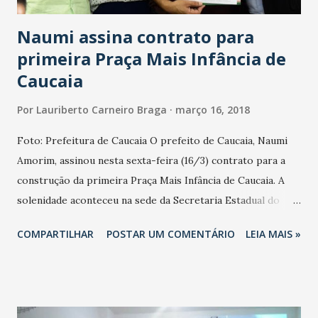
pontos estratégicos e estarão conectadas dir...
Naumi assina contrato para
primeira Praça Mais Infância de
Caucaia
Por
Lauriberto Carneiro Braga
março 16, 2018
Foto: Prefeitura de Caucaia O prefeito de Caucaia, Naumi
Amorim, assinou nesta sexta-feira (16/3) contrato para a
construção da primeira Praça Mais Infância de Caucaia. A
solenidade aconteceu na sede da Secretaria Estadual do
Trabalho e Desenvolvimento Social (STDS), em Fortaleza.
COMPARTILHAR
POSTAR UM COMENTÁRIO
LEIA MAIS »
Também participou a primeira-dama Erika Amorim. O
equipamento será erguido na Praça do Remo, localizada no
Parque Guadalajara, na Grande Jurema. O projeto é do
Governo do Estado e conta com 20% de contrapartida da