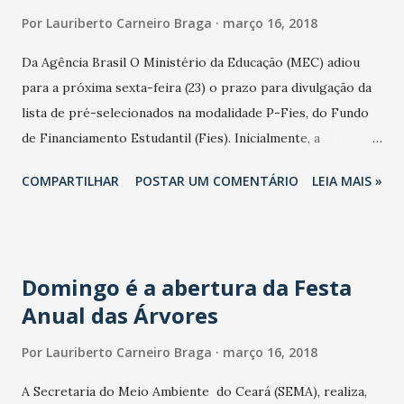
representantes das instituições parceiras. Na manhã de
Por
Lauriberto Carneiro Braga
março 16, 2018
terça, haverá um painel com o tema “Educação e Trabalho:
As competências e habilidades necessárias ao profissional
Da Agência Brasil O Ministério da Educação (MEC) adiou
técnico para o século XXI”, com palestras do chefe de
para a próxima sexta-feira (23) o prazo para divulgação da
Projetos do Banco Interamericano de Desenvolvimento
lista de pré-selecionados na modalidade P-Fies, do Fundo
(BID), João Marcelo Borges; da professora da Universidade
de Financiamento Estudantil (Fies). Inicialmente, a
Estadual do Ceará (Uece), Rejane Andrade; e do eco...
divulgação ocorreria hoje (16). Serão oferecidas 75 mil
COMPARTILHAR
POSTAR UM COMENTÁRIO
LEIA MAIS »
vagas, nos primeiros seis meses de 2018, aos candidatos
com renda mensal de até cinco salários mínimos por pessoa
da família. Nesta versão, o agente financeiro do
empréstimo será um banco privado. O P-Fies Se destinada
Domingo é a abertura da Festa
à concessão de financiamento a estudantes em cursos
Anual das Árvores
superiores não gratuitos, com avaliação positiva nos
processos conduzidos pelo MEC. As condições para
Por
Lauriberto Carneiro Braga
março 16, 2018
concessão do financiamento ao estudante serão definidas
entre o agente financeiro operador do crédito (banco), a
A Secretaria do Meio Ambiente do Ceará (SEMA), realiza,