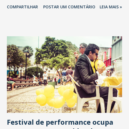
semifinal. O Uniclinic estacionou nos dois pontos e
COMPARTILHAR
POSTAR UM COMENTÁRIO
LEIA MAIS »
continua sem ganhar na fase: dois empates e duas derrotas
e um saldo negativo de dois gols. Roberto abriu o placar
aos 21 minutos do primeiro tempo. Marcelo Nicácio, de
cabeça empatou, aos 42 minutos. Na segunda etapa, aos 38
minutos, Douglas Coutinho deu a vitória e a classificação
nas semifinais para o Ceará. Foi prestado um minuto de
silêncio em homenagem ao atacante do Ceará na década de
1950, Valdecir de Alencar Rebouças, que faleceu ontem. O
Ceará ganhou sua 25ª partida contra o Uniclinic de 41
disputadas com Everson; Leandro Silva (Richardson), Rafael
Pereira, Bruno Pires e Romário; Raul, Naldo (Ricardinho) e
Wescley; Roberto, Douglas Coutinho e Luidy (Andrigo) -
Treinador: Marcelo Chamu...
Festival de performance ocupa