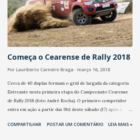
ou abrir reclamação formal contra alguma instituição. A
expectativa era de que somente as atividades de hoje
ultrapassassem a marca de 500 atendimentos, entre
registro de queixas contra empresas, emissão de
documentos e outras ações. “Quando a gente organiza esse
tipo de ação, percebe...
Começa o Cearense de Rally 2018
Por
Lauriberto Carneiro Braga
março 16, 2018
Cerca de 40 duplas formam o grid de largada da categoria
Estreante nesta primeira etapa do Campeonato Cearense
de Rally 2018 (foto André Rocha). O primeiro competidor
entra em ação a partir das 9h1 deste sábado (17) após a
largada no Condomínio Green Club em Pindoretama
COMPARTILHAR
POSTAR UM COMENTÁRIO
LEIA MAIS »
(Avenida do Contorno). A prova de estreia será realizada
pelas trilhas e desafios de Itaitinga, Horizonte,