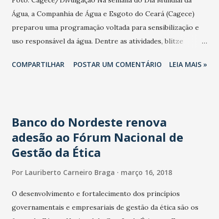
Água, a Companhia de Água e Esgoto do Ceará (Cagece)
preparou uma programação voltada para sensibilização e
uso responsável da água. Dentre as atividades, blitze
educativas, teatro de bonecos, jogos e oficinas do
COMPARTILHAR
POSTAR UM COMENTÁRIO
LEIA MAIS »
reciclocidades. As ações têm início neste domingo (18) com
o teatro de fantoches da Cagece. As apresentações serão
realizadas no Parque do Cocó e no Shopping Rio Mar, no
horário de 8h às 12h. Além disso, a programação do dia
Banco do Nordeste renova
também conta com oficina de garrafas pet e jogos de
adesão ao Fórum Nacional de
tabuleiro. A apresentação do teatro de bonecos busca levar
Gestão da Ética
a mensagem de sensibilização, levantando questões sobre o
combate ao desperdício de água, de forma lúdica e
Por
Lauriberto Carneiro Braga
março 16, 2018
interativa. Já na segunda-feira (22), das 9h às 12h, serão
realizadas 18 blitze educativas simultâneas nas sedes das
O desenvolvimento e fortalecimento dos princípios
unidades de Negócio da Cagece, em shoppings e avenidas
governamentais e empresariais de gestão da ética são os
próximas aos shoppings, na capital e interior. A ação conta