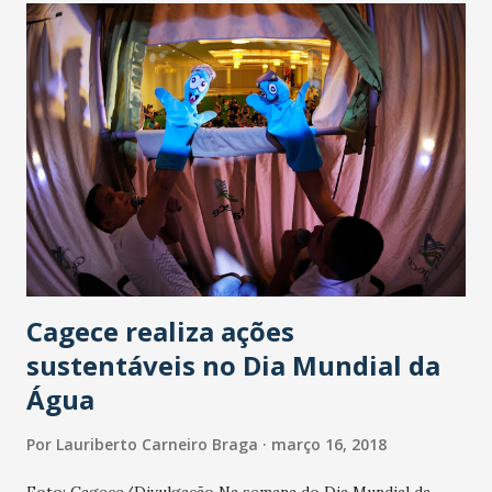
mulheres e que foram realizadas nas últimas três décadas,
alcançando produções de diversas regiões do país e
privilegiando o cinema autoral. Retratando uma tradição
milenar de culto ao feminino, mas que atualmente vem
enfrentando contradições ao expor ações de misoginia, os
filmes da mostra apresentam uma provocante reflexão
sobre qual a condição da mulher no século XXI. Entre os
destaques da programação estão Uma mulher e dois
homens (2008), de Adoor Gopalakrishnan, um dos mestres...
Cagece realiza ações
sustentáveis no Dia Mundial da
Água
Por
Lauriberto Carneiro Braga
março 16, 2018
Foto: Cagece/Divulgação Na semana do Dia Mundial da