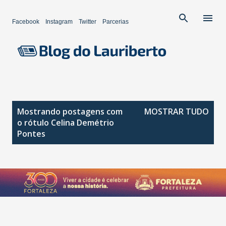
Pular para o conteúdo principal
Facebook
Instagram
Twitter
Parcerias
P
Mostrando postagens com
MOSTRAR TUDO
o
o rótulo
Celina Demétrio
s
Pontes
t
a
g
e
n
s