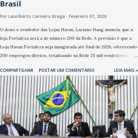
Brasil
Por
Lauriberto Carneiro Braga
fevereiro 07, 2026
O dono e vendedor das Lojas Havan, Luciano Hang anuncia, que a
loja Fortaleza será a de número 200 da Rede. A previsão é que a
Loja Havan Fortaleza seja inaugurada até final de 2026, oferecendo
200 empregos diretos, totalizando na Rede 25 mil vendedores. A
localização da Havan Fortaleza ainda não foi anunciada
COMPARTILHAR
POSTAR UM COMENTÁRIO
LEIA MAIS »
oficialmente, mas fontes extraoficiais indicam, que será na Avenida
Washington Soares-Messejana. Uma coisa é certa: será a maior
loja Havan do Brasil.