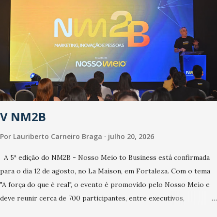
cuidados com os ambientes públicos e domiciliares. “Nós não
estamos vivendo uma epidemia comum, como temos em todos os
anos, com aumento de casos de dengue, influenza ou H1N1. Trata-
se de uma epidemia com um vírus diferente, com um poder de
contaminação maior que outros coronavírus”, apontou o
secretário. Segundo ele, é uma epidemia com chance de
contaminação alta, podendo gerar um grande risco à população e
ao sistema de saúde. “Precisamos saber fazer a estratificação do
V NM2B
risco da doença, para não so...
Por
Lauriberto Carneiro Braga
julho 20, 2026
A 5ª edição do NM2B - Nosso Meio to Business está confirmada
para o dia 12 de agosto, no La Maison, em Fortaleza. Com o tema
"A força do que é real", o evento é promovido pelo Nosso Meio e
deve reunir cerca de 700 participantes, entre executivos,
empreendedores, gestores e lideranças do Mercado Nacional.