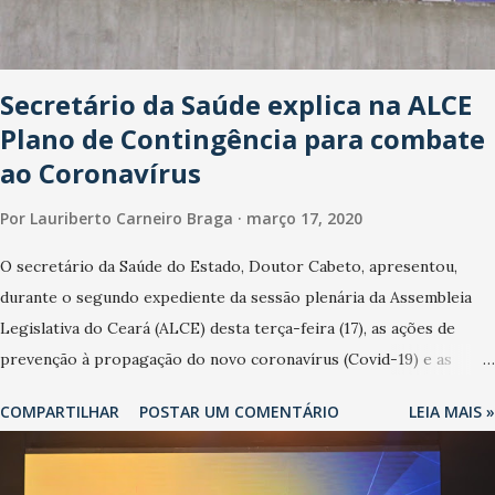
Secretário da Saúde explica na ALCE
Plano de Contingência para combate
ao Coronavírus
Por
Lauriberto Carneiro Braga
março 17, 2020
O secretário da Saúde do Estado, Doutor Cabeto, apresentou,
durante o segundo expediente da sessão plenária da Assembleia
Legislativa do Ceará (ALCE) desta terça-feira (17), as ações de
prevenção à propagação do novo coronavírus (Covid-19) e as
recentes medidas adotadas pelo Governo do Estado na contenção
COMPARTILHAR
POSTAR UM COMENTÁRIO
LEIA MAIS »
da pandemia e atendimento aos enfermos. O secretário informou
que o Estado tem desenvolvido um plano de contingência pautado
em formas de reconhecimento da população suspeita e de