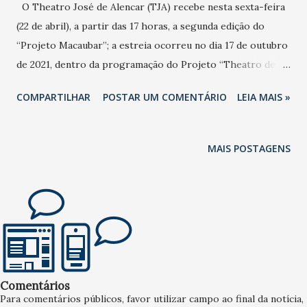
O Theatro José de Alencar (TJA) recebe nesta sexta-feira
(22 de abril), a partir das 17 horas, a segunda edição do
“Projeto Macaubar”; a estreia ocorreu no dia 17 de outubro
de 2021, dentro da programação do Projeto “Theatro de
Portas Abertas”. Tendo como locação a Praça Mestre Boca
COMPARTILHAR
POSTAR UM COMENTÁRIO
LEIA MAIS »
Rica, situada no anexo CENA do TJA, o evento é aberto ao
público e contará com a presença do Mestre Macaúba do
Bandolim e músicos convidados. O evento casa-se também
MAIS POSTAGENS
com as celebrações alusivas ao Dia Nacional do Chorinho e
ao aniversário de Pixinguinha (23 de abril). O “Projeto
Macaubar” surgiu com o intuito de reavivar a memória da
tradição cearense não somente do gênero choro, como
também das clássicas serestas dos bares das noites de
Fortaleza, espaço importante para a construção da nossa
identidade cultural, garantindo a tradição do chorinho e
Comentários
seus ‘chorões’ para as novas gerações. O nome “Macaubar”
Para comentários públicos, favor utilizar campo ao final da notícia,