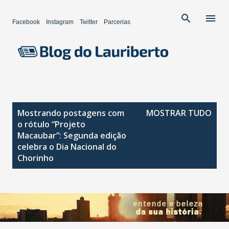
Pular para o conteúdo principal
Facebook
Instagram
Twitter
Parcerias
P
Mostrando postagens com
MOSTRAR TUDO
o
o rótulo
“Projeto
s
Macaubar”: Segunda edição
celebra o Dia Nacional do
t
Chorinho
a
g
e
n
s