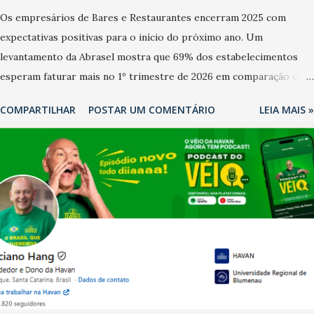
Os empresários de Bares e Restaurantes encerram 2025 com
expectativas positivas para o início do próximo ano. Um
levantamento da Abrasel mostra que 69% dos estabelecimentos
esperam faturar mais no 1º trimestre de 2026 em comparação com
o mesmo período de 2025. Em relação ao último trimestre deste
COMPARTILHAR
POSTAR UM COMENTÁRIO
LEIA MAIS »
ano, 56% também projetam crescimento (foto Helena Lopes). A
confiança do setor é sustentada principalmente pelo desempenho
recente das empresas, impulsionado pelas confraternizações de
fim de ano e pelo pagamento do 13º Salário para um número maior
de trabalhadores, já que o país tem a menor taxa de desemprego
dos anos recentes. Ainda segundo a Pesquisa, em novembro de
2025, 40% dos bares e restaurantes operaram com lucro e outros
40% registraram equilíbrio financeiro. Já o percentual de
estabelecimentos no prejuízo ficou em 19%, pouco abaixo do
observado no mês anterior. Outros 1% não existiam em novembro.
Em relação a outubro, o faturamento também cresceu. De acordo