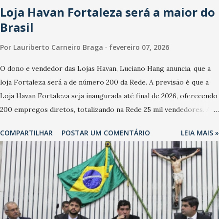
Loja Havan Fortaleza será a maior do
com a pesquisa, 44% dos n...
Brasil
Por
Lauriberto Carneiro Braga
fevereiro 07, 2026
O dono e vendedor das Lojas Havan, Luciano Hang anuncia, que a
loja Fortaleza será a de número 200 da Rede. A previsão é que a
Loja Havan Fortaleza seja inaugurada até final de 2026, oferecendo
200 empregos diretos, totalizando na Rede 25 mil vendedores. A
localização da Havan Fortaleza ainda não foi anunciada
COMPARTILHAR
POSTAR UM COMENTÁRIO
LEIA MAIS »
oficialmente, mas fontes extraoficiais indicam, que será na Avenida
Washington Soares-Messejana. Uma coisa é certa: será a maior
loja Havan do Brasil.