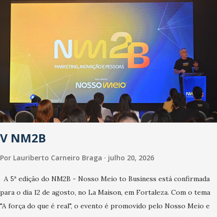
que o Estado tem desenvolvido um plano de contingência pautado
em formas de reconhecimento da população suspeita e de
cuidados com os ambientes públicos e domiciliares. “Nós não
estamos vivendo uma epidemia comum, como temos em todos os
anos, com aumento de casos de dengue, influenza ou H1N1. Trata-
se de uma epidemia com um vírus diferente, com um poder de
contaminação maior que outros coronavírus”, apontou o
secretário. Segundo ele, é uma epidemia com chance de
contaminação alta, podendo gerar um grande risco à população e
ao sistema de saúde. “Precisamos saber fazer a estratificação do
V NM2B
risco da doença, para não so...
Por
Lauriberto Carneiro Braga
julho 20, 2026
A 5ª edição do NM2B - Nosso Meio to Business está confirmada
para o dia 12 de agosto, no La Maison, em Fortaleza. Com o tema
"A força do que é real", o evento é promovido pelo Nosso Meio e