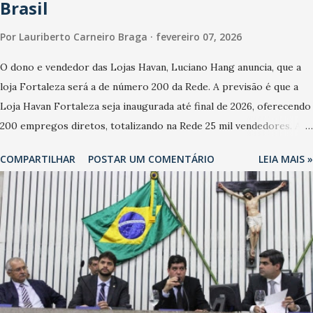
Brasil
Por
Lauriberto Carneiro Braga
fevereiro 07, 2026
O dono e vendedor das Lojas Havan, Luciano Hang anuncia, que a
loja Fortaleza será a de número 200 da Rede. A previsão é que a
Loja Havan Fortaleza seja inaugurada até final de 2026, oferecendo
200 empregos diretos, totalizando na Rede 25 mil vendedores. A
localização da Havan Fortaleza ainda não foi anunciada
COMPARTILHAR
POSTAR UM COMENTÁRIO
LEIA MAIS »
oficialmente, mas fontes extraoficiais indicam, que será na Avenida
Washington Soares-Messejana. Uma coisa é certa: será a maior
loja Havan do Brasil.