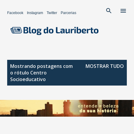
Pular para o conteúdo principal
Facebook
Instagram
Twitter
Parcerias
P
Mostrando postagens com
MOSTRAR TUDO
o
o rótulo
Centro
s
Socioeducativo
t
a
g
e
n
s