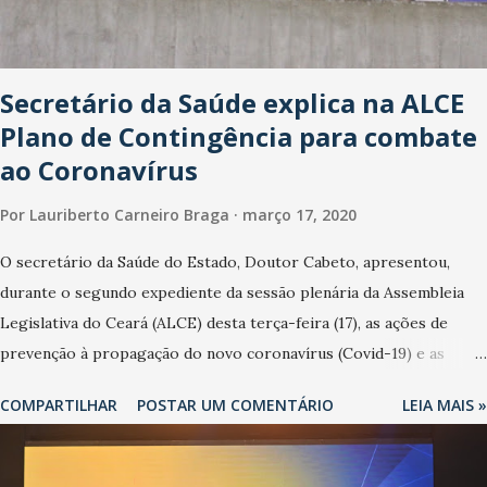
Secretário da Saúde explica na ALCE
Plano de Contingência para combate
ao Coronavírus
Por
Lauriberto Carneiro Braga
março 17, 2020
O secretário da Saúde do Estado, Doutor Cabeto, apresentou,
durante o segundo expediente da sessão plenária da Assembleia
Legislativa do Ceará (ALCE) desta terça-feira (17), as ações de
prevenção à propagação do novo coronavírus (Covid-19) e as
recentes medidas adotadas pelo Governo do Estado na contenção
COMPARTILHAR
POSTAR UM COMENTÁRIO
LEIA MAIS »
da pandemia e atendimento aos enfermos. O secretário informou
que o Estado tem desenvolvido um plano de contingência pautado
em formas de reconhecimento da população suspeita e de