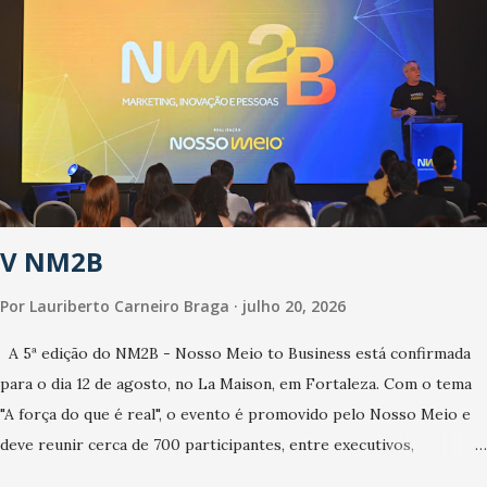
cuidados com os ambientes públicos e domiciliares. “Nós não
estamos vivendo uma epidemia comum, como temos em todos os
anos, com aumento de casos de dengue, influenza ou H1N1. Trata-
se de uma epidemia com um vírus diferente, com um poder de
contaminação maior que outros coronavírus”, apontou o
secretário. Segundo ele, é uma epidemia com chance de
contaminação alta, podendo gerar um grande risco à população e
ao sistema de saúde. “Precisamos saber fazer a estratificação do
V NM2B
risco da doença, para não so...
Por
Lauriberto Carneiro Braga
julho 20, 2026
A 5ª edição do NM2B - Nosso Meio to Business está confirmada
para o dia 12 de agosto, no La Maison, em Fortaleza. Com o tema
"A força do que é real", o evento é promovido pelo Nosso Meio e
deve reunir cerca de 700 participantes, entre executivos,
empreendedores, gestores e lideranças do Mercado Nacional.