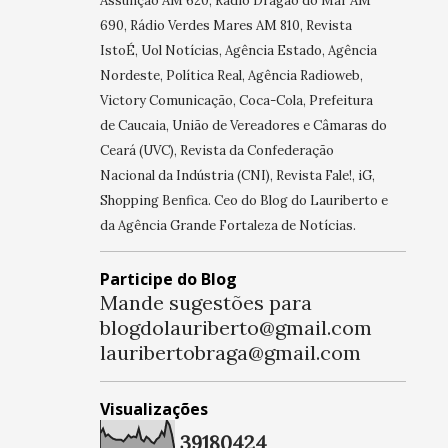
Assunção AM 620, Rádio Dragão do Mar AM
690, Rádio Verdes Mares AM 810, Revista
IstoÉ, Uol Notícias, Agência Estado, Agência
Nordeste, Política Real, Agência Radioweb,
Victory Comunicação, Coca-Cola, Prefeitura
de Caucaia, União de Vereadores e Câmaras do
Ceará (UVC), Revista da Confederação
Nacional da Indústria (CNI), Revista Fale!, iG,
Shopping Benfica. Ceo do Blog do Lauriberto e
da Agência Grande Fortaleza de Notícias.
Participe do Blog
Mande sugestões para
blogdolauriberto@gmail.com
lauribertobraga@gmail.com
Visualizações
3
9
1
8
0
4
2
4