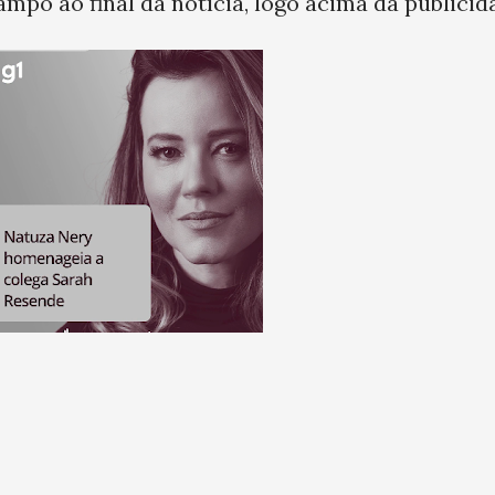
ampo ao final da notícia, logo acima da publicid
ento
“Era
o em
ação
 no
to,
ia
ao