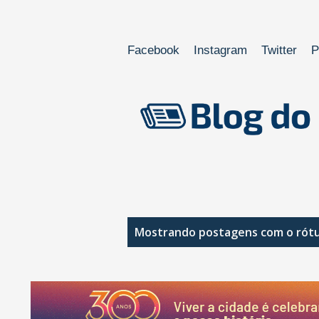
Facebook
Instagram
Twitter
P
P
Mostrando postagens com o rót
o
s
t