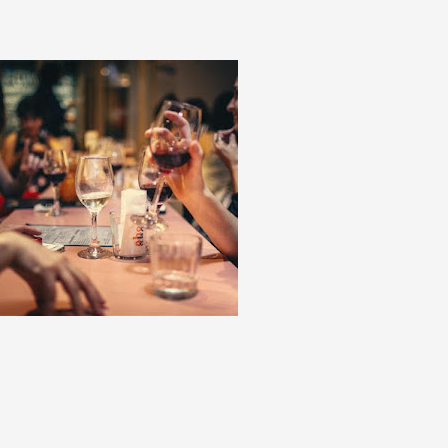
s
o, o
“é o