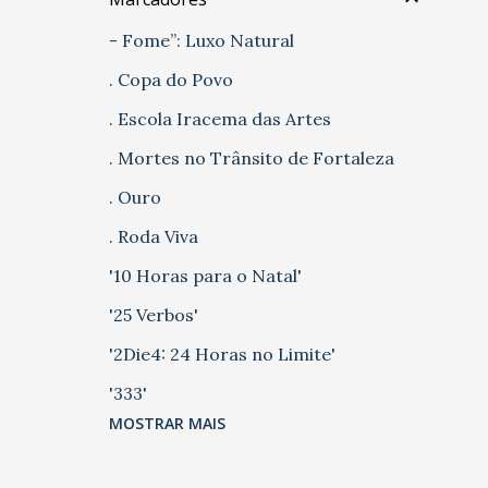
- Fome”: Luxo Natural
. Copa do Povo
. Escola Iracema das Artes
. Mortes no Trânsito de Fortaleza
. Ouro
. Roda Viva
'10 Horas para o Natal'
'25 Verbos'
'2Die4: 24 Horas no Limite'
'333'
MOSTRAR MAIS
'5 Casas' 'Chão de Fábrica'
'A Farsa do Panelada'