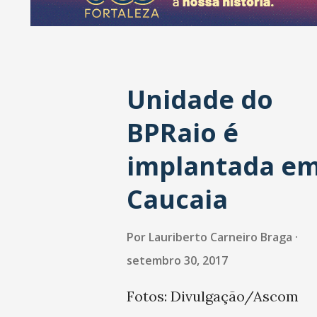
a
g
e
Unidade do
n
s
BPRaio é
implantada e
Caucaia
Por
Lauriberto Carneiro Braga
setembro 30, 2017
Fotos: Divulgação/Ascom