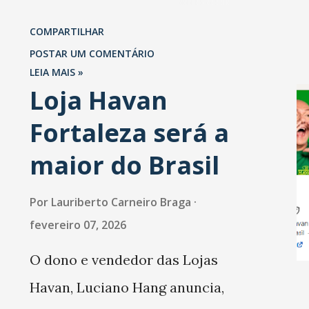
levantamento da Abrasel mostra
COMPARTILHAR
que 69% dos estabelecimentos
POSTAR UM COMENTÁRIO
esperam faturar mais no 1º
LEIA MAIS »
Loja Havan
trimestre de 2026 em
Fortaleza será a
comparação com o mesmo
período de 2025. Em relação ao
maior do Brasil
último trimestre deste ano, 56%
Por
Lauriberto Carneiro Braga
também projetam crescimento
fevereiro 07, 2026
(foto Helena Lopes). A confiança
O dono e vendedor das Lojas
do setor é sustentada
Havan, Luciano Hang anuncia,
principalmente pelo