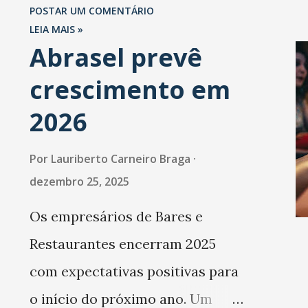
São Paulo.
POSTAR UM COMENTÁRIO
governador para trazer mai
LEIA MAIS »
Abrasel prevê
recursos para a cidade.
Segundo o governador Camil
crescimento em
Batalhão do Raio de Caucaia 
2026
maior do Estado do Ceará,
Por
Lauriberto Carneiro Braga
depois de Fortaleza”. A
dezembro 25, 2025
mensagem do chefe do
Os empresários de Bares e
executivo estadual foi de
Restaurantes encerram 2025
estímulo. “Aos 113 policiais
com expectativas positivas para
presentes quero que dediq...
o início do próximo ano. Um