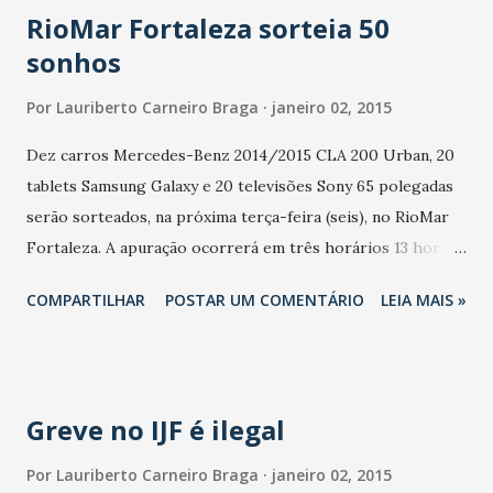
RioMar Fortaleza sorteia 50
sonhos
Por
Lauriberto Carneiro Braga
janeiro 02, 2015
Dez carros Mercedes-Benz 2014/2015 CLA 200 Urban, 20
tablets Samsung Galaxy e 20 televisões Sony 65 polegadas
serão sorteados, na próxima terça-feira (seis), no RioMar
Fortaleza. A apuração ocorrerá em três horários 13 horas
(20 tabletes), 17 horas (20 TVs) e 19 horas (10 carros). O
COMPARTILHAR
POSTAR UM COMENTÁRIO
LEIA MAIS »
sorteio faz parte da Campanha Promocional Natal dos 50
Sonhos, que termina, na próxima segunda-feira (cinco). A
cada R$ 300,00 em compras, o consumidor pode trocar por
um cupom que dá direito a concorrer a todos esses 50
Greve no IJF é ilegal
prêmios.
Por
Lauriberto Carneiro Braga
janeiro 02, 2015