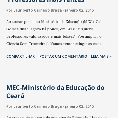
Por
Lauriberto Carneiro Braga
janeiro 02, 2015
Ao tomar posse no Ministério da Educação (MEC), Cid
Gomes disse, agora há pouco, em Brasília: 'Quero
professores valorizados e mais felizes'. 'Vou ampliar o
Ciência Sem Fronteiras'. 'Vamos tentar atingir as metas
estabelecidas pelo Plano Nacional de Educação'. 'Em quatro
COMPARTILHAR
POSTAR UM COMENTÁRIO
LEIA MAIS »
anos vamos criar doze milhões de vagas no Pronatec'.
'Vamos reformar o curriculum do Ensino Médio'. 'Vamos
ampliar o número de escolas profissionalizantes'. 'Visitarei
todas universidades federais e escolas de ensino federal".
MEC-Ministério da Educação do
Ceará
Por
Lauriberto Carneiro Braga
janeiro 02, 2015
Ao transmitir o cargo de ministro da Educação, Henrique