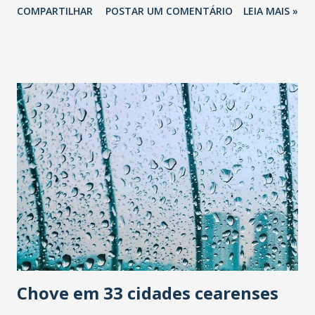
COMPARTILHAR
POSTAR UM COMENTÁRIO
LEIA MAIS »
Shopping RioMar caiu. Emergência do Hospital Geral de
Fortaleza (HGF) alagou. Sinais queimados. Postes
derrubados. Árvores caídas.
Chove em 33 cidades cearenses