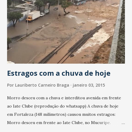
Direção Administrativa e o Setor de Manutenção do HGF
estão tomando todas as providencias necessárias para
resolver o problema, isso porque as chuvas ainda
continuam".
Estragos com a chuva de hoje
Por
Lauriberto Carneiro Braga
janeiro 03, 2015
Morro desceu com a chuva e interditou avenida em frente
ao Iate Clube (reprodução do whatsapp) A chuva de hoje
em Fortaleza (148 milímetros) causou muitos estragos:
Morro desceu em frente ao Iate Clube, no Mucuripe.
Avenidas e ruas alagadas em toda a cidade. Parte de teto do