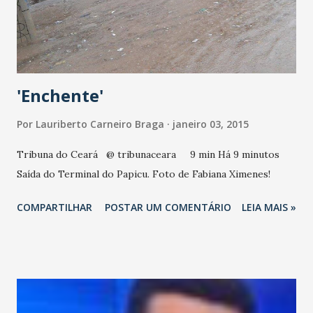
Monsenhor Tabosa. Novo Oriente. Santa Quitéria. Catunda.
Tamboril. Independência. Reriutaba. Ipaporanga. ...
'Enchente'
Por
Lauriberto Carneiro Braga
janeiro 03, 2015
Tribuna do Ceará ‏ @ tribunaceara 9 min Há 9 minutos
Saída do Terminal do Papicu. Foto de Fabiana Ximenes!
COMPARTILHAR
POSTAR UM COMENTÁRIO
LEIA MAIS »