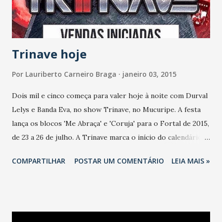
Trinave hoje
Por
Lauriberto Carneiro Braga
janeiro 03, 2015
Dois mil e cinco começa para valer hoje à noite com Durval
Lelys e Banda Eva, no show Trinave, no Mucuripe. A festa
lança os blocos 'Me Abraça' e 'Coruja' para o Fortal de 2015,
de 23 a 26 de julho. A Trinave marca o início do calendário
das melhores festas de 2015 e promete arrastar uma
COMPARTILHAR
POSTAR UM COMENTÁRIO
LEIA MAIS »
multidão para o Mucuripe, tanto de cearenses quanto de
turistas que visitam o Estado do Ceará nessa época do ano.
Os ingressos já estão sendo vendidos na sede do Bloco Me
Abraça. ATRAÇÕES DURVAL LELYS – Irreverência é a
marca registrada deste cantor baiano que conquistou o