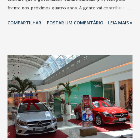
frente nos próximos quatro anos. A gente vai contribuir
para que este desafio seja vencido. Não será vencido
COMPARTILHAR
POSTAR UM COMENTÁRIO
LEIA MAIS »
somente por aqueles que estão no Governo. Será vencida
com a sociedade. Essa relação Governo-Sociedade é
fundamental para que a gente enfrente esse desafio e
consiga alcançar os resultados. Tanto aqueles propostos
durante a campanha, mas também, óbvio alguns resultados
que foram traçados e estavam em execução pelo ex-
governador Cid Gomes'.