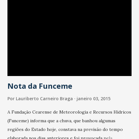
Brasil. A criatividade e alegria vivida à frente do Asa de
Águia, por mais de 20 anos, tem continuidade nessa nova
trajetória solo do artista. Veterano no maior carnaval fora
de época do País, Durval sabe bem como manter o pique
dos foliões no Fortal e promete isso também no primeiro
grande show do ano em Fortaleza. Com músicas marcadas
pelo alto astral, o público é contagiado pela animação do
artista. De...
Nota da Funceme
Por
Lauriberto Carneiro Braga
janeiro 03, 2015
A Fundação Cearense de Meteorologia e Recursos Hídricos
(Funceme) informa que a chuva, que banhou algumas
regiões do Estado hoje, constava na previsão do tempo
elaborada nos dias anteriores e foi provocada pela