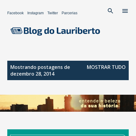
Pular para o conteúdo principal
Facebook
Instagram
Twitter
Parcerias
P
Mostrando postagens de
MOSTRAR TUDO
o
dezembro 28, 2014
s
t
a
g
e
n
s