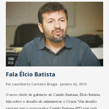
Teixeira. Em discurso, Occhi agradeceu a forma republicana
como Teixeira se comportou no cargo e conduziu a
transição. O novo ministro assumiu o compromisso de
continuar o trabalho da Pasta na ampliação da
infraestrutura hídrica do País e fortalecimento de sua
capacidade de resposta a eventos naturais. A preocupação
com a questão hídrica, disse Occhi, é de âmbito mundial e
afeta não só o Nordeste, mas todo o Brasil. Ele disse que se
empenhará para ampliar a capilaridade da atua...
Fala Élcio Batista
Por
Lauriberto Carneiro Braga
janeiro 02, 2015
O novo chefe de gabinete de Camilo Santana, Élcio Batista,
fala sobre o desafio de administrar o Ceará: 'Um desafio
enorme que o governador Camilo Santana (PT) tem pela