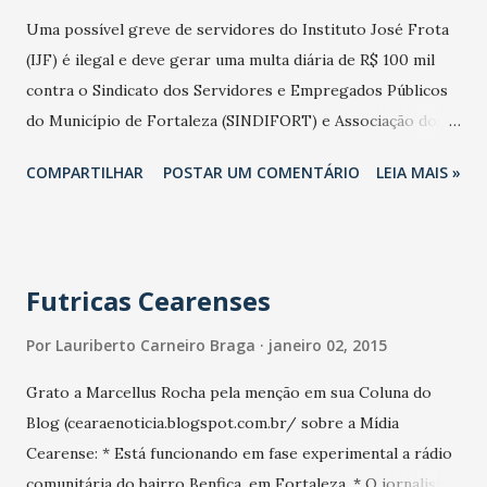
Uma possível greve de servidores do Instituto José Frota
(IJF) é ilegal e deve gerar uma multa diária de R$ 100 mil
contra o Sindicato dos Servidores e Empregados Públicos
do Município de Fortaleza (SINDIFORT) e Associação dos
Servidores do Instituto José Frota (ASSIJF). O Tribunal de
COMPARTILHAR
POSTAR UM COMENTÁRIO
LEIA MAIS »
Justiça do Estado do Ceará confirmou que a decisão da
Desembargadora Maria Gladys Lima Vieira, da 7ª Câmara
Cível, datada do dia 16 de junho de 2014, encontra-se em
pleno vigor. A decisão da desembargadora relatora
Futricas Cearenses
concedeu o pedido de antecipação de tutela para
determinar ao Sindicato dos Servidores e Empregados
Por
Lauriberto Carneiro Braga
janeiro 02, 2015
Públicos do Município de Fortaleza e Associação dos
Grato a Marcellus Rocha pela menção em sua Coluna do
Servidores do Instituto José Frota que se abstenham de
Blog (cearaenoticia.blogspot.com.br/ sobre a Mídia
promover, liderar ou apoiar, qualquer movimento de
Cearense: * Está funcionando em fase experimental a rádio
paralisação parcial ou total das atividades do Instituto José
comunitária do bairro Benfica, em Fortaleza. * O jornalista
Frota, bem como se abstenham de realizar piquetes ou