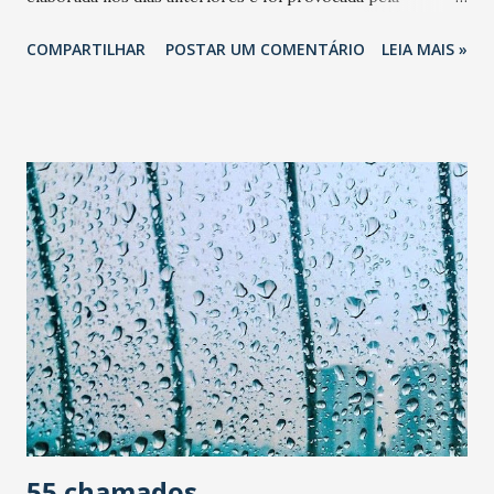
combinação de dois sistemas atmosféricos: O primeiro, um
COMPARTILHAR
POSTAR UM COMENTÁRIO
LEIA MAIS »
Vórtice Ciclônico de Altos Níveis, típico da pré-estação
chuvosa, cuja atuação no Nordeste brasileiro já dura duas
semanas, trazendo algumas chuvas isoladas ao Ceará. O
segundo sistema são as chamadas Ondas de Leste, que
atuam mais comumente nos meses de junho e julho, mas foi
responsável pela intensificação das precipitações,
principalmente na Região Metropolitana de Fortaleza.
Segundo informações das Plataformas de Coletas de Dados
(PCDs) automáticas que a Funceme acessa, na Capital o
maior registro de chuva aconteceu no bairro Edson
Queiroz, com 148 milímetros (mm) de precipitação entre
cinco da manhã e meio dia. Já a rede convencional de
pluviômetros mostrou que choveu também em outros 32
municípios cearenses,...
55 chamados