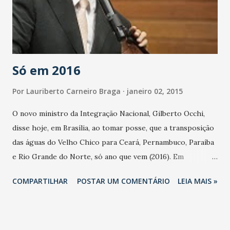
Só em 2016
Por
Lauriberto Carneiro Braga
janeiro 02, 2015
O novo ministro da Integração Nacional, Gilberto Occhi,
disse hoje, em Brasília, ao tomar posse, que a transposição
das águas do Velho Chico para Ceará, Pernambuco, Paraíba
e Rio Grande do Norte, só ano que vem (2016). Em
solenidade concorrida realizada no auditório do edifício
COMPARTILHAR
POSTAR UM COMENTÁRIO
LEIA MAIS »
Celso Furtado, em Brasília, tomou posse nesta manhã de
hoje (2) o novo ministro da Integração Nacional, Gilberto
Magalhães Occhi, escolhido pela presidenta Dilma Rousseff
para substituir o engenheiro Francisco José Coelho