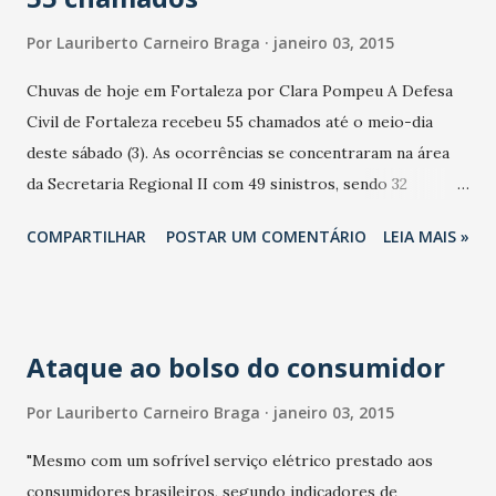
Por
Lauriberto Carneiro Braga
janeiro 03, 2015
Chuvas de hoje em Fortaleza por Clara Pompeu A Defesa
Civil de Fortaleza recebeu 55 chamados até o meio-dia
deste sábado (3). As ocorrências se concentraram na área
da Secretaria Regional II com 49 sinistros, sendo 32
alagamentos, oito desabamentos, quatro riscos de
COMPARTILHAR
POSTAR UM COMENTÁRIO
LEIA MAIS »
desabamentos, duas inundações, um deslizamento e um
risco de deslizamento. A Defesa Civil de Fortaleza
intensificou, em parceria com a Secretaria de Conservação
e Serviços Públicos, Emlurb e AMC, os trabalhos na Avenida
Ataque ao bolso do consumidor
da Abolição, no Mucuripe, onde um deslizamento interditou
a via hoje pela manhã. “Até o fechamento desse relatório,
Por
Lauriberto Carneiro Braga
janeiro 03, 2015
foram retiradas mais de 30 carradas de areia liberando uma
"Mesmo com um sofrível serviço elétrico prestado aos
das faixas da avenida e, pela tarde, o trabalho será
consumidores brasileiros, segundo indicadores de
concluído” explicou o coordenador especial da Defesa Civil,