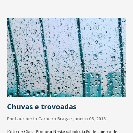
Seminário Propedêutico da Arquidiocese de Fortaleza para
trilhar o caminho de formação rumo ao sacerdócio. Quero
agradecer a todos pela atenção à Comunidade Católica
Shalom, pela presença e enorme prestação de serviço que
fizeram ao reverberar através dos mais diversos meios as
obras de promoção da dignidade humana realizada pela
instituição através de diversas formas, especialmente, de
eventos que tocam a alma da cidade. Assim que a
Comunidade Shalom estiver com novo assessor será
comunicado à imprensa e peço desde já que o acolham com
a mesma estima que a mim foi dispensada. Deixo meu nov...
Chuvas e trovoadas
Por
Lauriberto Carneiro Braga
janeiro 03, 2015
Foto de Clara Pompeu Neste sábado, três de janeiro de