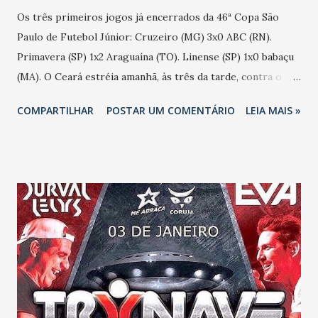
Os três primeiros jogos já encerrados da 46ª Copa São
Paulo de Futebol Júnior: Cruzeiro (MG) 3x0 ABC (RN).
Primavera (SP) 1x2 Araguaína (TO). Linense (SP) 1x0 babaçu
(MA). O Ceará estréia amanhã, às três da tarde, contra o
Gama (DF), na Arena da Fonte, em Araraquara. Já o
COMPARTILHAR
POSTAR UM COMENTÁRIO
LEIA MAIS »
Fortaleza pega também amanhã, às três da tarde, o
Botafogo (SP), no estádio Bruno Lazzarini, em Leme.