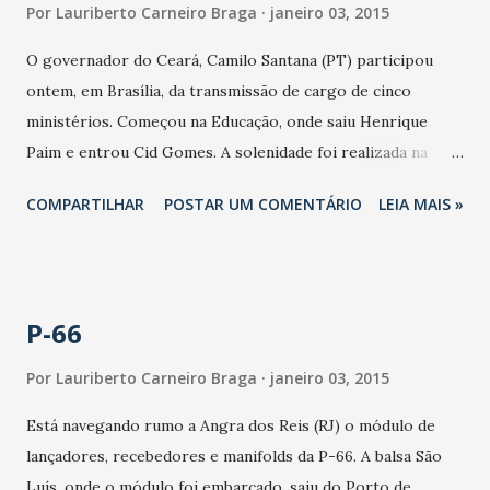
Por
Lauriberto Carneiro Braga
janeiro 03, 2015
O governador do Ceará, Camilo Santana (PT) participou
ontem, em Brasília, da transmissão de cargo de cinco
ministérios. Começou na Educação, onde saiu Henrique
Paim e entrou Cid Gomes. A solenidade foi realizada na
sede do Ministério da Educação (MEC). “Desejo muito
COMPARTILHAR
POSTAR UM COMENTÁRIO
LEIA MAIS »
sucesso ao agora ministro Cid Gomes. O desafio é grande,
mas tenho certeza que ele fará um excelente trabalho”,
disse Camilo na foto com Cid Gomes. Ainda pela manhã,
Camilo Santana participou da transmissão de cargo do
P-66
Ministério da Integração Nacional. Na ocasião, o ex-
ministro Francisco Teixeira, que agora é secretário de
Por
Lauriberto Carneiro Braga
janeiro 03, 2015
Recursos Hídricos do Ceará, passou o cargo para Gilberto
Está navegando rumo a Angra dos Reis (RJ) o módulo de
Occhi. “Agradeço a confiança da presidenta Dilma e a
lançadores, recebedores e manifolds da P-66. A balsa São
colaboração dos servidores e da equipe direta de
Luís, onde o módulo foi embarcado, saiu do Porto de
assessores na construção de um ministério fortalecido