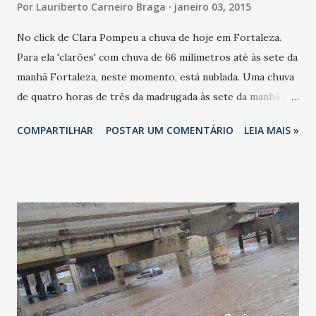
Por
Lauriberto Carneiro Braga
janeiro 03, 2015
No click de Clara Pompeu a chuva de hoje em Fortaleza.
Para ela 'clarões' com chuva de 66 milímetros até às sete da
manhã Fortaleza, neste momento, está nublada. Uma chuva
de quatro horas de três da madrugada às sete da manhã foi
medida pela Fundação Cearense de Meteorologia e
COMPARTILHAR
POSTAR UM COMENTÁRIO
LEIA MAIS »
Recursos Hídricos (Funceme) em 66 milímetros. Mas
continua chovendo em Fortaleza. Com isso: Sinais
queimados. Ruas alagadas. Árvores caídas. Até 11 da manhã
tinha chovido em 33 cidades cearenses. As maiores chuvas
aconteceram em: Fortaleza - 66 milímetros. Crateús - 47
mm. Maracanaú - 43 mm. Campos Sales - 41.6 mm. Nova
Russas - 38.5 mm. Maranguape - 38 mm. Pacatuba - 33 mm.
Com chuvas abaixo de 30 milímetros: Pindoretama.
Redenção. Palmácia. Guaramiranga. Guaiúba. Mauriti. Cariús.
Brejo Santo. Jati. Farias Brito. Araripe. Quiterianópolis.