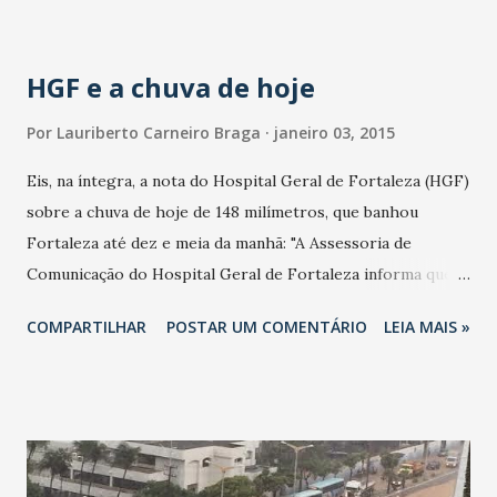
HGF e a chuva de hoje
Por
Lauriberto Carneiro Braga
janeiro 03, 2015
Eis, na íntegra, a nota do Hospital Geral de Fortaleza (HGF)
sobre a chuva de hoje de 148 milímetros, que banhou
Fortaleza até dez e meia da manhã: "A Assessoria de
Comunicação do Hospital Geral de Fortaleza informa que
por conta das fortes chuvas que caem desde o inicio da
COMPARTILHAR
POSTAR UM COMENTÁRIO
LEIA MAIS »
manhã parte das instalações do hospital foram atingidas.
Mas não houve prejuízos consideráveis. Com relação a
Emergência Obstétrica, algumas alas foram isoladas para
evitar o comprometimento dos equipamentos. O Setor
Administrativo (que não funciona no dia de hoje) ainda foi
atingido. Mas também não houve prejuízos considerareis. A