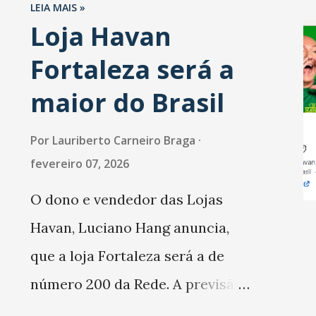
esperam faturar mais no 1º
LEIA MAIS »
Loja Havan
trimestre de 2026 em
Fortaleza será a
comparação com o mesmo
período de 2025. Em relação ao
maior do Brasil
último trimestre deste ano, 56%
Por
Lauriberto Carneiro Braga
também projetam crescimento
fevereiro 07, 2026
(foto Helena Lopes). A confiança
O dono e vendedor das Lojas
do setor é sustentada
Havan, Luciano Hang anuncia,
principalmente pelo
que a loja Fortaleza será a de
desempenho recente das
número 200 da Rede. A previsão
empresas, impulsionado pelas
é que a Loja Havan Fortaleza