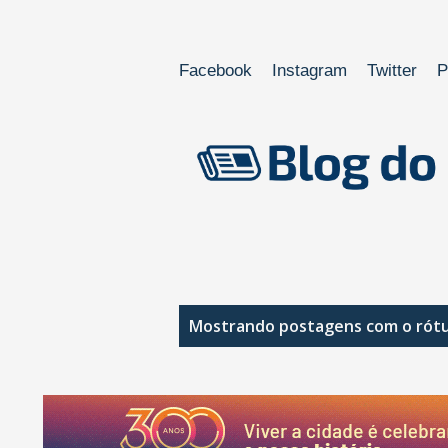
Facebook
Instagram
Twitter
P
P
Mostrando postagens com o rót
o
s
t