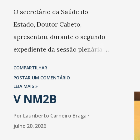
estabelecimentos no prejuízo
O secretário da Saúde do
ficou em 19%, pouco abaixo do
Estado, Doutor Cabeto,
observado no mês anterior.
apresentou, durante o segundo
Outros 1% não existiam em
expediente da sessão plenária
novembro. Em relação a outubro,
da Assembleia Legislativa do
COMPARTILHAR
o faturamento também cresceu.
Ceará (ALCE) desta terça-feira
POSTAR UM COMENTÁRIO
De acordo com a pesquisa, 44%
(17), as ações de prevenção à
LEIA MAIS »
V NM2B
dos n...
propagação do novo coronavírus
(Covid-19) e as recentes medidas
Por
Lauriberto Carneiro Braga
adotadas pelo Governo do
julho 20, 2026
Estado na contenção da