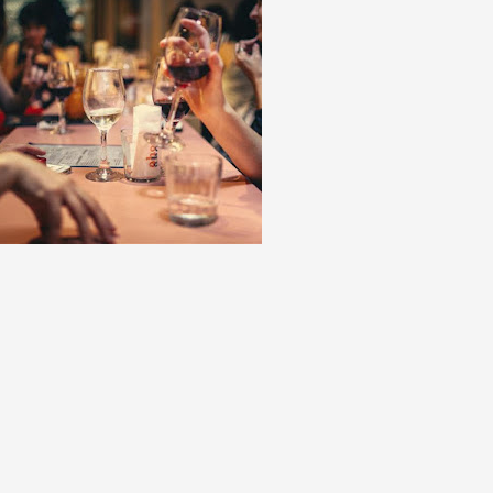
 Max
o).