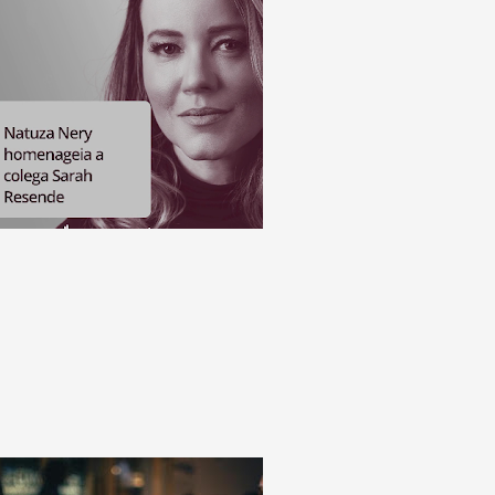
,
o) e
 R$
,70.
:
4
oura