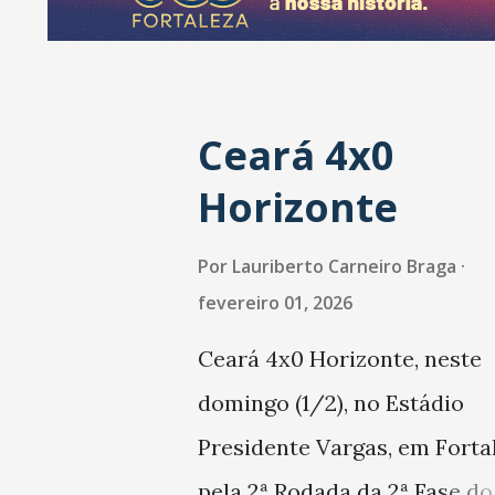
a
g
e
Ceará 4x0
n
s
Horizonte
Por
Lauriberto Carneiro Braga
fevereiro 01, 2026
Ceará 4x0 Horizonte, neste
domingo (1/2), no Estádio
Presidente Vargas, em Fortal
pela 2ª Rodada da 2ª Fase do