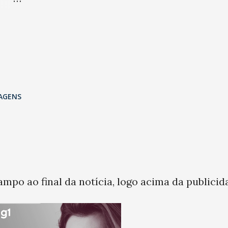
o
 do
eus
AGENS
 4
ampo ao final da notícia, logo acima da publicid
s 44