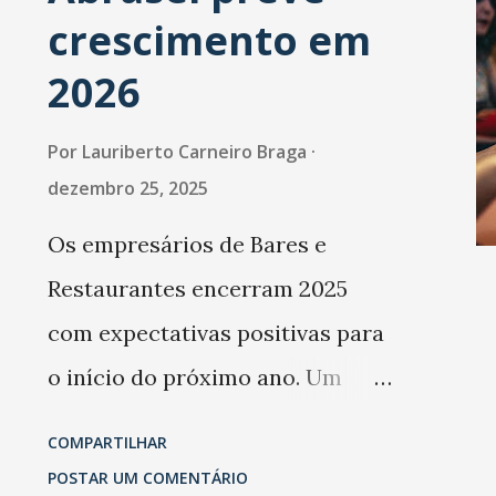
Anicete (Alex Cícero), Lauro
crescimento em
(Alan Calberque), Cavalini
2026
(Athyrson) e Ramos (Leozinh
Por
Lauriberto Carneiro Braga
dezembro 25, 2025
Os empresários de Bares e
Restaurantes encerram 2025
com expectativas positivas para
o início do próximo ano. Um
levantamento da Abrasel mostra
COMPARTILHAR
que 69% dos estabelecimentos
POSTAR UM COMENTÁRIO