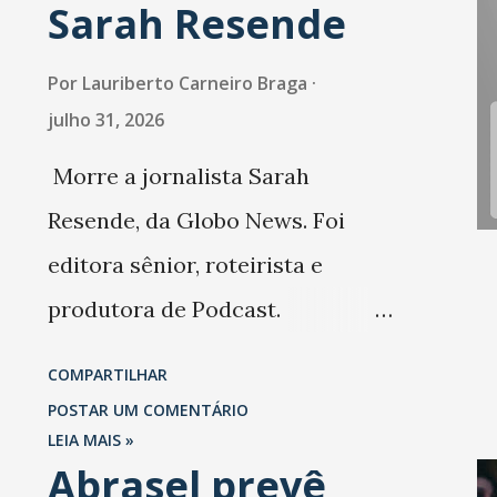
Sarah Resende
César), Lucca (Fernandinho),
Pedro Henrique (Juan Alano)
Por
Lauriberto Carneiro Braga
Matheus Araújo (Matheusinh
julho 31, 2026
Fernando (Eric Melo). Renda:
Morre a jornalista Sarah
45.573,00. Despesas: R$ 71.956
Resende, da Globo News. Foi
Prejuízo: R$ 26.383,70 Público
editora sênior, roteirista e
5.667 torcedores, sendo 5.66
produtora de Podcast.
pagantes e 4 não pagantes
Trabalhou também na Folha de
COMPARTILHAR
Cartão amarelo: Daelson M
São Paulo.
POSTAR UM COMENTÁRIO
e Ramos. Substituições:
LEIA MAIS »
Abrasel prevê
Palominha (Italo), Willian