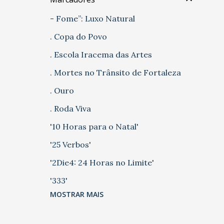
- Fome”: Luxo Natural
. Copa do Povo
. Escola Iracema das Artes
. Mortes no Trânsito de Fortaleza
. Ouro
. Roda Viva
'10 Horas para o Natal'
'25 Verbos'
'2Die4: 24 Horas no Limite'
'333'
MOSTRAR MAIS
'5 Casas' 'Chão de Fábrica'
'A Farsa do Panelada'