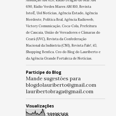
Assunção AM 620, Rádio Dragão do Mar AM
690, Rádio Verdes Mares AM 810, Revista
IstoÉ, Uol Notícias, Agência Estado, Agência
Nordeste, Política Real, Agência Radioweb,
Victory Comunicação, Coca-Cola, Prefeitura
de Caucaia, União de Vereadores e Câmaras do
Ceará (UVC), Revista da Confederação
Nacional da Indústria (CNI), Revista Fale!, iG,
Shopping Benfica. Ceo do Blog do Lauriberto e
da Agência Grande Fortaleza de Notícias.
Participe do Blog
Mande sugestões para
blogdolauriberto@gmail.com
lauribertobraga@gmail.com
Visualizações
3
9
1
9
8
3
6
8