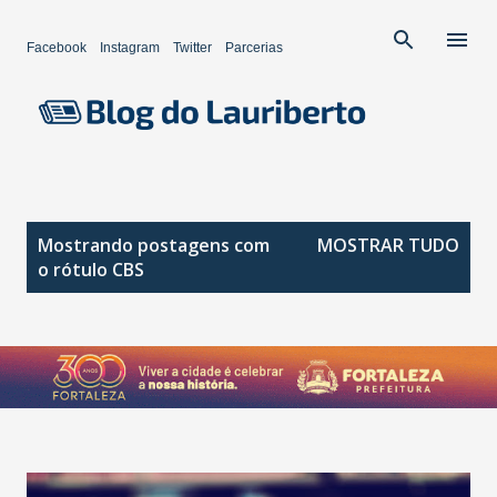
Pular para o conteúdo principal
Facebook
Instagram
Twitter
Parcerias
P
Mostrando postagens com
MOSTRAR TUDO
o
o rótulo
CBS
s
t
a
g
e
n
s