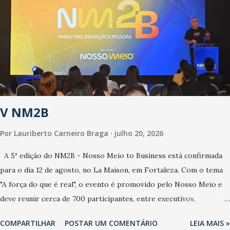
estamos vivendo uma epidemia comum, como temos em todos os
anos, com aumento de casos de dengue, influenza ou H1N1. Trata-
se de uma epidemia com um vírus diferente, com um poder de
contaminação maior que outros coronavírus”, apontou o
secretário. Segundo ele, é uma epidemia com chance de
contaminação alta, podendo gerar um grande risco à população e
ao sistema de saúde. “Precisamos saber fazer a estratificação do
V NM2B
risco da doença, para não so...
Por
Lauriberto Carneiro Braga
julho 20, 2026
A 5ª edição do NM2B - Nosso Meio to Business está confirmada
para o dia 12 de agosto, no La Maison, em Fortaleza. Com o tema
"A força do que é real", o evento é promovido pelo Nosso Meio e
deve reunir cerca de 700 participantes, entre executivos,
empreendedores, gestores e lideranças do Mercado Nacional.
COMPARTILHAR
POSTAR UM COMENTÁRIO
LEIA MAIS »
Desde 2022, o NM2B consolidou-se como um dos principais