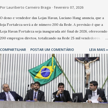
Por
Lauriberto Carneiro Braga
fevereiro 07, 2026
O dono e vendedor das Lojas Havan, Luciano Hang anuncia, que a
loja Fortaleza será a de número 200 da Rede. A previsão é que a
Loja Havan Fortaleza seja inaugurada até final de 2026, oferecendo
200 empregos diretos, totalizando na Rede 25 mil vendedores. A
localização da Havan Fortaleza ainda não foi anunciada
COMPARTILHAR
POSTAR UM COMENTÁRIO
LEIA MAIS »
oficialmente, mas fontes extraoficiais indicam, que será na Avenida
Washington Soares-Messejana. Uma coisa é certa: será a maior
loja Havan do Brasil.