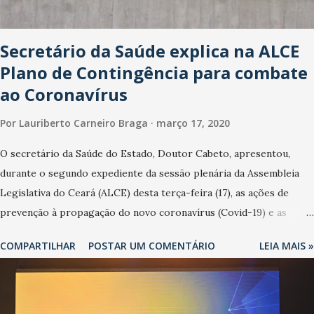
Secretário da Saúde explica na ALCE
Plano de Contingência para combate
ao Coronavírus
Por
Lauriberto Carneiro Braga
março 17, 2020
O secretário da Saúde do Estado, Doutor Cabeto, apresentou,
durante o segundo expediente da sessão plenária da Assembleia
Legislativa do Ceará (ALCE) desta terça-feira (17), as ações de
prevenção à propagação do novo coronavírus (Covid-19) e as
recentes medidas adotadas pelo Governo do Estado na contenção
COMPARTILHAR
POSTAR UM COMENTÁRIO
LEIA MAIS »
da pandemia e atendimento aos enfermos. O secretário informou
que o Estado tem desenvolvido um plano de contingência pautado
em formas de reconhecimento da população suspeita e de
cuidados com os ambientes públicos e domiciliares. “Nós não