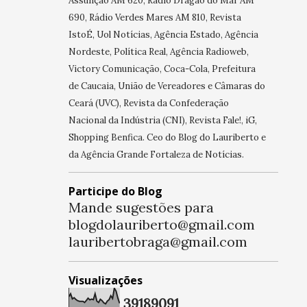
Assunção AM 620, Rádio Dragão do Mar AM
690, Rádio Verdes Mares AM 810, Revista
IstoÉ, Uol Notícias, Agência Estado, Agência
Nordeste, Política Real, Agência Radioweb,
Victory Comunicação, Coca-Cola, Prefeitura
de Caucaia, União de Vereadores e Câmaras do
Ceará (UVC), Revista da Confederação
Nacional da Indústria (CNI), Revista Fale!, iG,
Shopping Benfica. Ceo do Blog do Lauriberto e
da Agência Grande Fortaleza de Notícias.
Participe do Blog
Mande sugestões para
blogdolauriberto@gmail.com
lauribertobraga@gmail.com
Visualizações
3
9
1
8
9
0
9
1