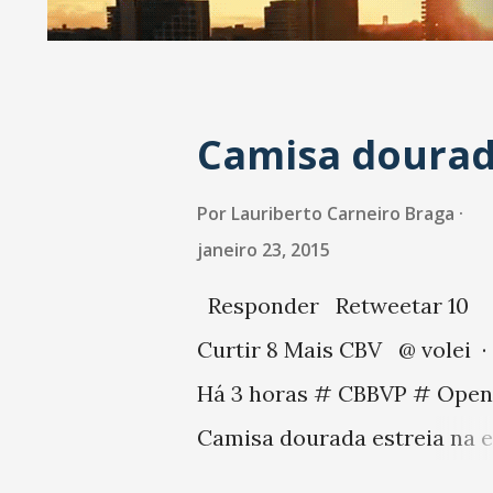
a
g
e
Camisa doura
n
s
Por
Lauriberto Carneiro Braga
janeiro 23, 2015
Responder Retweetar 10
Curtir 8 Mais CBV @ volei ·
Há 3 horas # CBBVP # Open
Camisa dourada estreia na 
de Fortaleza e premia lídere