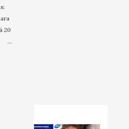
s:
mara