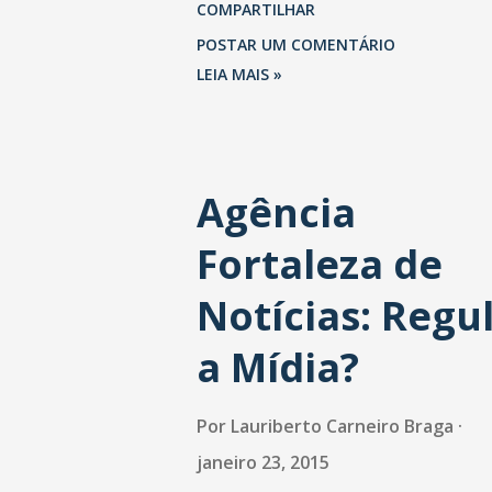
COMPARTILHAR
ranking - http:// scup.it/
POSTAR UM COMENTÁRIO
Ver mais fotos e vídeos 0
LEIA MAIS »
respostas 2 retweets 1 curt
Responder Retweetar 2 Cu
Agência
1 Mais
Fortaleza de
Notícias: Regu
a Mídia?
Por
Lauriberto Carneiro Braga
janeiro 23, 2015