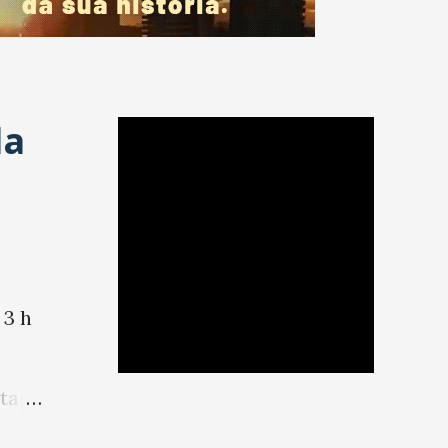
da
 3 h
etapa
s do