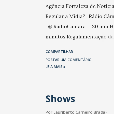
Agência Fortaleza de Notícia
Regular a Mídia? : Rádio Câ
‏ @ RadioCamara 20 min Há 20
minutos Regulamentação da
mídia volta à cena em 2015
COMPARTILHAR
http:// goo.gl/vbIlTQ #
POSTAR UM COMENTÁRIO
Democrati...
LEIA MAIS »
Shows
Por
Lauriberto Carneiro Braga