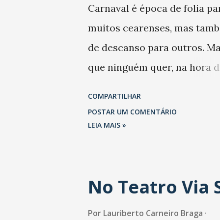
Carnaval é época de folia pa
muitos cearenses, mas tam
de descanso para outros. Ma
que ninguém quer, na hora d
viajar, é enfrentar filas em
COMPARTILHAR
rodoviárias, aeroportos lot
POSTAR UM COMENTÁRIO
ou mesmo perder horas e h
LEIA MAIS »
atrás do volante para chegar
voltar de viagem. Com a Qu
No Teatro Via 
Passagem, um dos maiores
portais de venda de passage
Por
Lauriberto Carneiro Braga