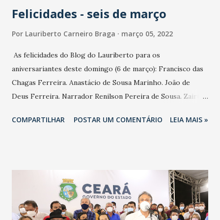
Felicidades - seis de março
Por
Lauriberto Carneiro Braga
março 05, 2022
As felicidades do Blog do Lauriberto para os
aniversariantes deste domingo (6 de março): Francisco das
Chagas Ferreira. Anastácio de Sousa Marinho. João de
Deus Ferreira. Narrador Renilson Pereira de Sousa. Zairton
Cavalcante. Fotógrafo Alex Gomes (foto). Lurdes Delgado.
COMPARTILHAR
POSTAR UM COMENTÁRIO
LEIA MAIS »
Junior Soares. Liana Sampaio Inhauser. Jarlene Lopes.
Wilker Marinho. Erivaldo Carvalho. Samuel Araripe. Layla
Fujita. Fatima German. Anna Christina Henriques. Eveline
Duarte. Ana Ximenes Fiúza. Ana Cristina Montenegro.
Carlão Rocha. Milena Holanda. Criação do Ministério da
Fazenda, em 1821. Fundação do Colégio São João, em 1930.
Fundação do Rotary Fortaleza-Alagadiço, em 1969. Com