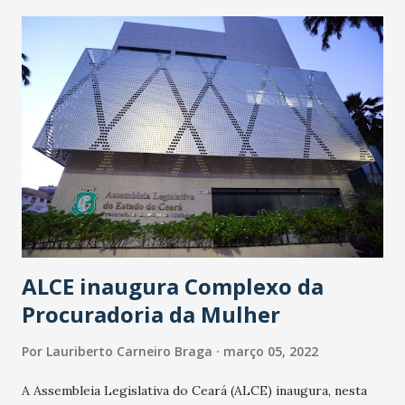
trabalhar. Na altura dos 30 minutos, o CSA teve sua melhor
chance em chute rasteiro de Geovane, que João Ricado
defendeu. O Ceará seguiu com um ímpeto ofensivo maior.
Cléber quase marcou aos 34, em linda cabeçada que o
goleiro do CSA se esticou para salvar. Até que depois de
muitas chances, o Alvinegro foi às redes: após cobrança de
escanteio, Mendoza serviu Victor Luís, o lateral soltou um
foguete da intermediária e marcou um belo gol. Mesmo em
vantagem, o Ceará não diminuiu o ritmo no segundo tempo
e logo aos nove, ampliou o placar: Nino P...
ALCE inaugura Complexo da
Procuradoria da Mulher
Por
Lauriberto Carneiro Braga
março 05, 2022
A Assembleia Legislativa do Ceará (ALCE) inaugura, nesta