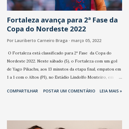
Estamos reforçando a estrutura da Procuradoria Especial
da Mulher, ...
Fortaleza avança para 2ª Fase da
Copa do Nordeste 2022
Por
Lauriberto Carneiro Braga
março 05, 2022
O Fortaleza está classificado para 2ª Fase da Copa do
Nordeste 2022. Neste sábado (5), o Fortaleza com um gol
de Yago Pikachu, aos 13 minutos da etapa final, empatou em
1 a 1 com o Altos (PI), no Estádio Lindolfo Monteiro, em
Teresina (PI), pela 7ª Rodada. O gol do Altos foi Betinho,
COMPARTILHAR
POSTAR UM COMENTÁRIO
LEIA MAIS »
aos 39 minutos do segundo tempo. O Fortaleza chega aos
13 minutos em sete jogos, sendo três vitórias e quatro
empates. Destaque para boa atuação do goleiro piauiense
do Fortaleza, Max Walef (foto Felipe Cruz). Substituições:
Manoel (Betinho), Alexandre (Netinho), Dico (Danilo Bala),