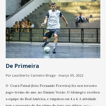
analista de desempenho da equipe principal das Meninas do
Vozão sobre o trabalho junto à equipe alvinegra. Na
metodologia de trabalho implementada por Felipe e sua
comissão, o foco se volta para o contato direto com a bola.
Mesmo que trabalhando valências físicas das atletas, este
não fica sendo o foco principal do trabalho. Além do foco
no trabalho da categoria em 2022, o trabalho vislumbra a
contribuição à categoria profissional da...
De Primeira
Por
Lauriberto Carneiro Braga
março 05, 2022
O Ceará Futsal (foto Fernando Ferreira) fez seu terceiro
jogo-treino do ano, no Ginásio Vozão. O Alvinegro recebeu
a equipe do Real América, e empatou em 4 a 4. A atividade
tem a proposta de dar ritmo de jogo aos atletas antes do