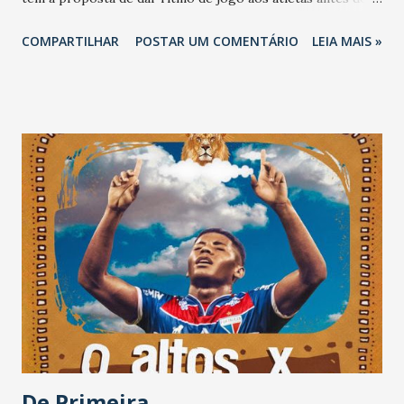
começo da Copa Estado do Ceará. Com muita
COMPARTILHAR
POSTAR UM COMENTÁRIO
LEIA MAIS »
movimentação, a atividade contou com a presença de todos
os atletas do atual elenco. Os gols do Ceará na partida
foram marcados por Railton, Bebê, Wallyson e Erverson. O
elenco alvinegro se reapresenta na manhã deste sábado (5)
para finalizar mais uma semana de treinamentos. O Mais
Querido estreia na temporada no próximo sábado (12),
contra o Jijoca, pela Copa Estado do Ceará.
De Primeira