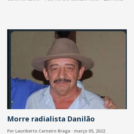
das obras de pavimentação em vias urbanas e rurais do
acesso à casa onde viveu Patativa do Assaré, localizada na
Serra de Santana. - Um grande artista popular que nos
orgulha. E eu tenho mais orgulho porque conheci Patativa
desde menino. Os meus pais eram amigos dele, que também
foi um político. Na época da Ditadura, foi um defensor da
democracia, do povo mais pobre, do agricultor e do Ceará.
Que merece todas as nossas homenagens", declarou Camilo
Santana. A Ordem de Serviço foi assinada em solenidade
realizada na Praça da Matriz da cidade, ao lado do Memorial
Patativa do Assaré. Também estiveram presentes o
superintendente de Obras Públicas do Ceará, Quintino
Vieira; o prefeito de Assaré, Libório Leite; além d...
Morre radialista Danilão
Por
Lauriberto Carneiro Braga
março 05, 2022