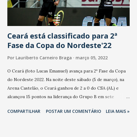
Ceará está classificado para 2ª
Fase da Copa do Nordeste'22
Por
Lauriberto Carneiro Braga
março 05, 2022
O Ceará (foto Lucas Emanuel) avança para 2ª Fase da Copa
do Nordeste 2022. Na noite deste sábado (5 de março), na
Arena Castelão, o Ceará ganhou de 2 a 0 do CSA (AL) e
alcançou 15 pontos na liderança do Grupo B em sete
rodadas. Os gols alvinegros foram de Victor Luís, aos 36
COMPARTILHAR
POSTAR UM COMENTÁRIO
LEIA MAIS »
minutos do primeiro tempo. Vina, aos 10 minutos do
segundo tempo. O Ceará pressionou desde os primeiros
segundos. Aos quatro minutos, Mendoza fez Marcelo Carné