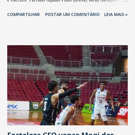
Jornalista Fátima Bandeira. Empresário Tadeu Pinheiro.
COMPARTILHAR
POSTAR UM COMENTÁRIO
LEIA MAIS »
Radialista Aldamir Amaral da Rocha. Radialista Paulo Narciso
do Nascimento. Radialista Roberto Adriano Barros de
Oliveira. Nascimento do compositor fluminense Heitor
Villa- Lobos (135 anos). Nascimento do cineasta, poeta e
escritor italiano Pier Paolo Pasolini (100 anos). Nascimento
do artista plástico pernambucano Cícero Dias (115 anos).
Open Data Day (data móvel) - é uma comemoração anual
sobre dados abertos realizada em diversas instituições no
mundo, através da qual grupos de todo o mundo criam
eventos locais para celebrar e debater a importância de
acessar, utilizar, modificar e compartilhar dados para
qualquer finalidade. É uma oportunidade de mostrar os
benefícios dos dados abertos e incentivar a adoção...
Fortaleza CFO vence Mogi das