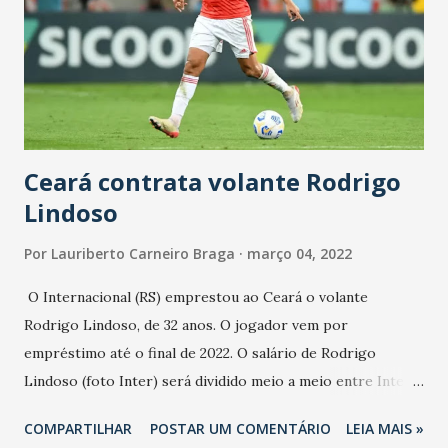
Fase enquanto os outros dois últimos colocados
descendem para a Série C 2023. Pela 2ª Fase, as cinco
equipes que avançaram se enfrentam em duelos de ida onde,
os dois melhores colocados ascendem à Série A 2023. A
divulgação da Tabela Básica e do Regulamento Específico
está prevista p...
Ceará contrata volante Rodrigo
Lindoso
Por
Lauriberto Carneiro Braga
março 04, 2022
O Internacional (RS) emprestou ao Ceará o volante
Rodrigo Lindoso, de 32 anos. O jogador vem por
empréstimo até o final de 2022. O salário de Rodrigo
Lindoso (foto Inter) será dividido meio a meio entre Inter e
Ceará. Com Lindoso, o Ceará completa dez reforços
COMPARTILHAR
POSTAR UM COMENTÁRIO
LEIA MAIS »
contratados para temporada 2022: Zagueiro Lucas Ribeiro.