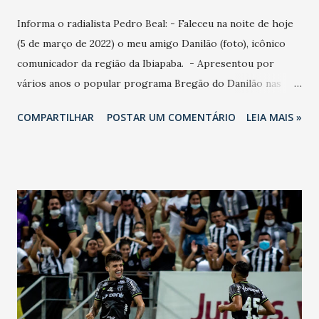
Informa o radialista Pedro Beal: - Faleceu na noite de hoje
(5 de março de 2022) o meu amigo Danilão (foto), icônico
comunicador da região da Ibiapaba. - Apresentou por
vários anos o popular programa Bregão do Danilão nas
emissoras Tabajara AM e Antena Norte FM, ambas de São
COMPARTILHAR
POSTAR UM COMENTÁRIO
LEIA MAIS »
Benedito-Ceará. - Danilão é muito querido em toda a
região, fica aqui o nosso mais profundos sentimentos de
pesar a família e aos amigos".