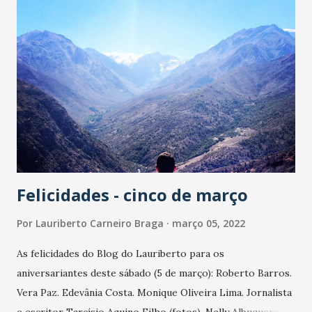
era o time que tinha o nome da capital. Sua vida se confunde
com a História do Ceará. Que DEUS o receba em sua
mansão Celestial. - Os nossos sentimentos a toda a Família
Alvinegra. - Que DEUS o tenha". Jornalista César Espíndola
- Lamentável!! Perda irreparável para o futebol cearense e,
especialmente, para a família Ceará Sporting Club. Eulino,
sem sombra de dúvidas, pela sua paixão pelo clube, foi o
maior presidente da história do Vozão. To...
Felicidades - cinco de março
Por
Lauriberto Carneiro Braga
março 05, 2022
As felicidades do Blog do Lauriberto para os
aniversariantes deste sábado (5 de março): Roberto Barros.
Vera Paz. Edevânia Costa. Monique Oliveira Lima. Jornalista
e escritor Tarcísio Aquino Filho (fotos). Nelly Albuquerque.