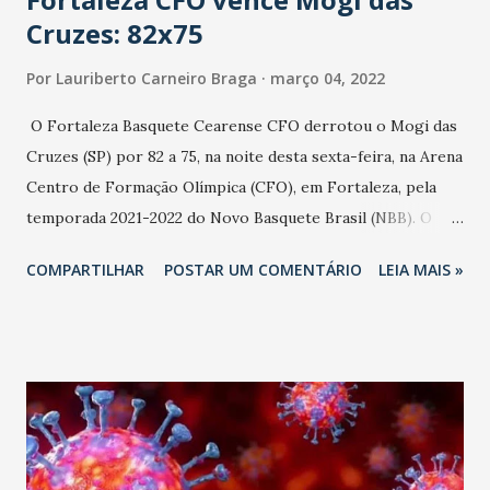
Cruzes: 82x75
Por
Lauriberto Carneiro Braga
março 04, 2022
O Fortaleza Basquete Cearense CFO derrotou o Mogi das
Cruzes (SP) por 82 a 75, na noite desta sexta-feira, na Arena
Centro de Formação Olímpica (CFO), em Fortaleza, pela
temporada 2021-2022 do Novo Basquete Brasil (NBB). O
jogo foi bastante equilibrado. Dois quadros terminaram
COMPARTILHAR
POSTAR UM COMENTÁRIO
LEIA MAIS »
empatados: O primeiro em 18 a 18. O terceiro em 21 a 21. O
Fortaleza venceu no: Segundo quadro: 25 a 19. Quarto
quadro: 18 a 17. Foi a nona vitória do Fortaleza em 24 jogos.
Está na 12ª colocação com 161 pontos de saldo negativo.