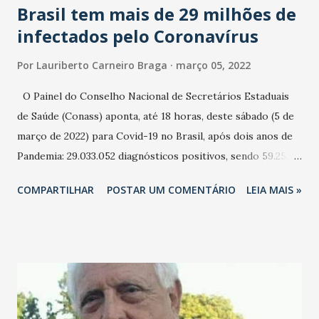
Brasil tem mais de 29 milhões de
infectados pelo Coronavírus
Por
Lauriberto Carneiro Braga
março 05, 2022
O Painel do Conselho Nacional de Secretários Estaduais
de Saúde (Conass) aponta, até 18 horas, deste sábado (5 de
março de 2022) para Covid-19 no Brasil, após dois anos de
Pandemia: 29.033.052 diagnósticos positivos, sendo 59.253
nas últimas 24 horas. 26.909.481 recuperados. 1.413.063
COMPARTILHAR
POSTAR UM COMENTÁRIO
LEIA MAIS »
doentes ativos. 651.927 mortes, sendo 672 nas últimas 24
horas. 2,2% de Taxa de Letalidade. 310,2% de Taxa de
Mortalidade. 13.815,6 de Taxa de Incidência.