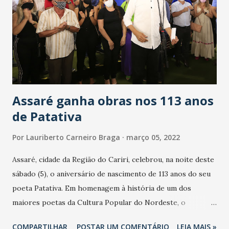
informações do Facebook, Frisson News, jornalista Antônio
Viana e Associação Profissional dos Cronistas Desportivos
do Ceará (Apcdec).
Assaré ganha obras nos 113 anos
de Patativa
Por
Lauriberto Carneiro Braga
março 05, 2022
Assaré, cidade da Região do Cariri, celebrou, na noite deste
sábado (5), o aniversário de nascimento de 113 anos do seu
poeta Patativa. Em homenagem à história de um dos
maiores poetas da Cultura Popular do Nordeste, o
governador do Ceará, Camilo Santana, autorizou o início
COMPARTILHAR
POSTAR UM COMENTÁRIO
LEIA MAIS »