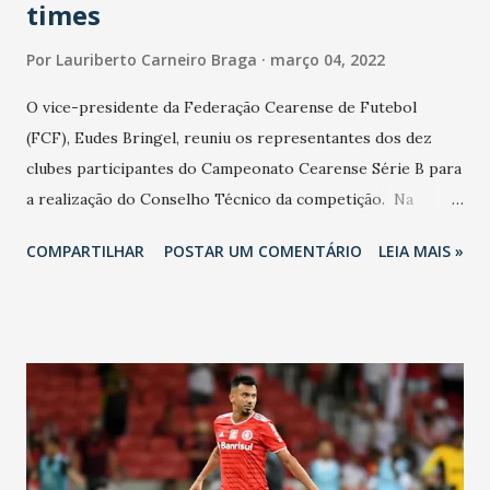
times
Por
Lauriberto Carneiro Braga
março 04, 2022
O vice-presidente da Federação Cearense de Futebol
(FCF), Eudes Bringel, reuniu os representantes dos dez
clubes participantes do Campeonato Cearense Série B para
a realização do Conselho Técnico da competição. Na
oportunidade, Guarany Sporting Club, Barbalha Futebol
COMPARTILHAR
POSTAR UM COMENTÁRIO
LEIA MAIS »
Clube, Horizonte Futebol Clube, Maranguape Futebol
Clube, Associação Esportiva Tiradentes, Cariri Football
Club, Floresta Esporte Clube, Itapipoca Esporte Clube,
Guarani Esporte Clube e Grêmio Recreativo Pague Menos
escolheram a fórmula de disputa do certame estadual. A 1ª
Fase será disputada pelos dez clubes da seguinte forma:
todos se enfrentam em partida de ida, e ao final das nove
rodadas, os cinco melhores colocados avançam para a 2ª