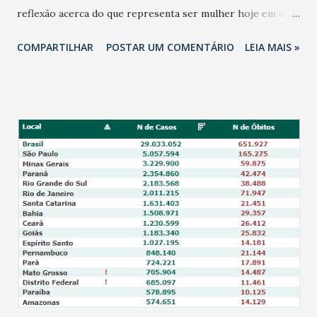
reflexão acerca do que representa ser mulher hoje em dia.
Quero deixar claro que não estou aqui para te dizer o que
COMPARTILHAR
POSTAR UM COMENTÁRIO
LEIA MAIS »
fazer ou como viver. Então, pode ser que ao terminar de ler
este texto (se você chegar até o final), você tenha mais
perguntas do que respostas. Se isso acontecer, se
perguntas ficarem rondando seus pensamentos, considero
minha missão de hoje cumprida. Março, mês da mulher -
Estamos no mês de março e, mais uma vez, somos
convidadas a lembrar o que representa o Dia Internacional
da Mulher. Mais uma vez, parte da sociedade lembra que
nós, mulheres, temos um papel fundamental no mundo e no
mercado de trabalho, e esse lugar não nos foi dado de
presente. A ONU Mulheres - Entidade das Nações Unidas
para a Igualdade de Gênero e Empoderamento das
Mulheres - criou uma lista com 7 princípios básicos do
empoderamento feminino no âm...