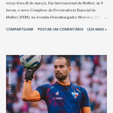
terça-feira (8 de março), Dia Internacional da Mulher, às 9
horas, o novo Complexo da Procuradoria Especial da
Mulher (PEM), na Avenida Desembargador Moreira, 2930-
Dionísio Torres, em Fortaleza. A solenidade contará com a
COMPARTILHAR
POSTAR UM COMENTÁRIO
LEIA MAIS »
presença do: Presidente da ALCE, deputado estadual
Evandro Leitão (PDT). Vice-governadora do Ceará, Izolda
Cela (PDT). Coordenadora da Procuradoria Especial da
Mulher, deputada Augusta Brito (PCdoB). Primeira-dama da
ALCE, Cristiane Leitão. Deputadas estaduais. Deputados
estaduais. Outras autoridades. O equipamento atuará em
parceria com a Defensoria Pública e o Ministério Público
do Ceará (MPCE) no recebimento de denúncias de violência
contra a mulher, acompanhamento de casos em órgãos
competentes, assim como orientação jurídica, acolhimento
de mulheres em situação de violência e o fomento ao
protagonismo feminino na sociedade e na Política. -