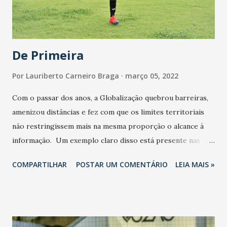
conteúdo. Um time repleto de comunicadores consagrados
e grandes re...
De Primeira
Por
Lauriberto Carneiro Braga
março 05, 2022
Com o passar dos anos, a Globalização quebrou barreiras,
amenizou distâncias e fez com que os limites territoriais
não restringissem mais na mesma proporção o alcance à
informação. Um exemplo claro disso está presente nas
categorias de base do futebol feminino do Ceará Sporting
COMPARTILHAR
POSTAR UM COMENTÁRIO
LEIA MAIS »
Club (foto Marcelo Vidal). Treinando diariamente com foco
na disputa do Campeonato Brasileiro Sub-20 da modalidade,
o elenco alvinegro vem trabalhando sob conceitos
diretamente ligados à escola portuguesa de futebol.
Conversamos com Felipe Soares, treinador da categoria e