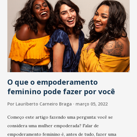
Tibiri (Jarbas) e João Carlos (Ferrari). Cartão amarelo :
Lucas Sousa. Gol: Betinho, aos 39 minutos do segundo
tempo. Substituições: Tinga (Anthony Landázuri), Igor
Torres (Moisés), Matheus Vargas (Romarinho), Silvio
Romero (Ronald) e Ceballos (Titi). Cartão amarelo: Hércules
e Juninho Capixaba. Gol : Yago Pikachu, aos 13 minutos do
segundo tempo
O que o empoderamento
feminino pode fazer por você
Por
Lauriberto Carneiro Braga
março 05, 2022
Começo este artigo fazendo uma pergunta: você se
considera uma mulher empoderada? Falar de
empoderamento feminino é, antes de tudo, fazer uma