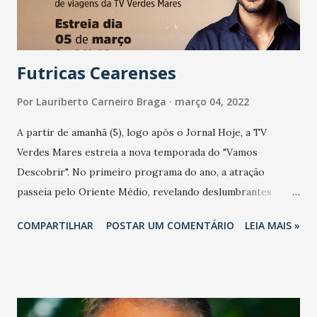
Futricas Cearenses
Por
Lauriberto Carneiro Braga
março 04, 2022
A partir de amanhã (5), logo após o Jornal Hoje, a TV
Verdes Mares estreia a nova temporada do "Vamos
Descobrir". No primeiro programa do ano, a atração
passeia pelo Oriente Médio, revelando deslumbrantes
paisagens e a fascinante cultura da região. - A ideia do
COMPARTILHAR
POSTAR UM COMENTÁRIO
LEIA MAIS »
'Vamos Descobrir' surgiu em 2018, a partir da minha paixão
por viagens, e com o intuito de conectar novas culturas
com as vivências do povo cearense. Trata-se de uma
produção 100% cearense, feita com olhar sensível e
cinematográfico", explica o apresentador Lucas Fernandes.