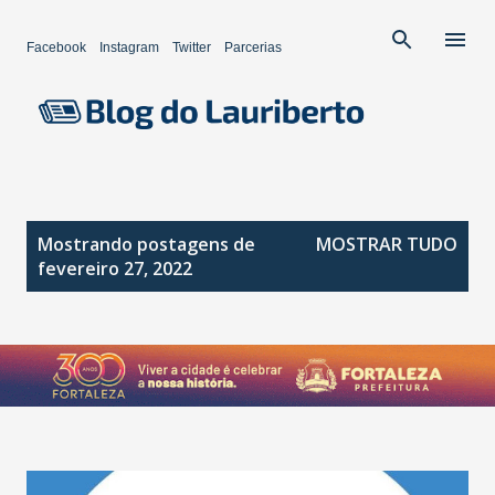
Pular para o conteúdo principal
Facebook
Instagram
Twitter
Parcerias
P
Mostrando postagens de
MOSTRAR TUDO
o
fevereiro 27, 2022
s
t
a
g
e
n
s