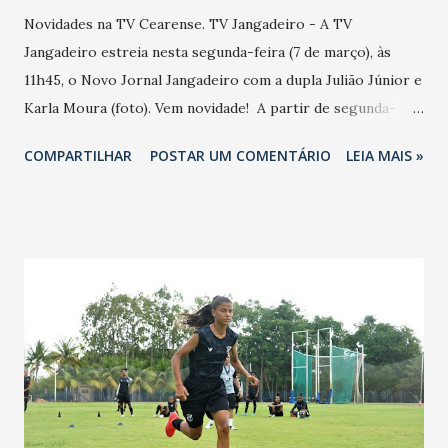
Novidades na TV Cearense. TV Jangadeiro - A TV
Jangadeiro estreia nesta segunda-feira (7 de março), às
11h45, o Novo Jornal Jangadeiro com a dupla Julião Júnior e
Karla Moura (foto). Vem novidade! A partir de segunda-
feira (7), tem reforço na apresentação do Jornal Jangadeiro,
COMPARTILHAR
POSTAR UM COMENTÁRIO
LEIA MAIS »
na TV Jangadeiro. Karla Moura (@karlagmoura) divide a
apresentação com Julião Júnior (@juliaojuniortv). Mais
informação, notícia, serviço, com o nosso jeito Jangadeiro
de fazer jornalismo. Então anota aí: TV Jangadeiro/SBT, às
11h45, de segunda a sexta. Quem já está ansioso? TV Ceará
- A TV Ceará, que completa 48 anos de fundação, estreia
nesta segunda-feira (7) Novo JTVC (Jornal da TVC). Vem
novidade no seu JTVC! Chega deu um arrepio na hora do
"aguarde". JTVC com Frank Rabelo (foto) e Natália Falcão.
TV-Diário-Verdinha - Gerente Kléber Dias - Mais moderna,
conectada com multiplataformas e com muito mais