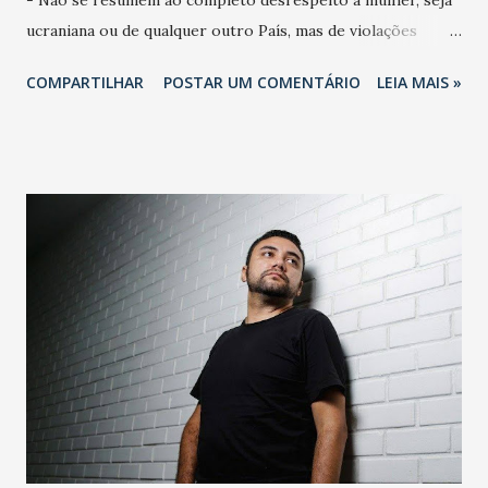
ucraniana ou de qualquer outro País, mas de violações
profundas relacionadas a questões humanitárias, em um
COMPARTILHAR
POSTAR UM COMENTÁRIO
LEIA MAIS »
momento em que esse povo enfrenta os horrores da
guerra. - O Podemos repudia com veemência as
declarações e, com base nelas, instaura de imediato um
procedimento disciplinar interno para apuração dos fatos.
- EXECUTIVA NACIONAL DO PODEMOS RENATA ABREU
DEPUTADA FEDERAL E PRESIDENTE DO PODEMOS.