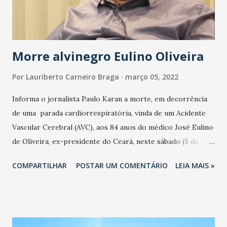
Morre alvinegro Eulino Oliveira
Por
Lauriberto Carneiro Braga
março 05, 2022
Informa o jornalista Paulo Karan a morte, em decorrência
de uma parada cardiorrespiratória, vinda de um Acidente
Vascular Cerebral (AVC), aos 84 anos do médico José Eulino
de Oliveira, ex-presidente do Ceará, neste sábado (5 de
março de 2022): - MORRE EULINO OLIVEIRA, UMA
COMPARTILHAR
POSTAR UM COMENTÁRIO
LEIA MAIS »
BANDEIRA DO NOSSO CEARÁ SC. - O Ceará Sporting Club
está de luto, faleceu nesta madrugada de sábado (5 de
março de 2022) um dos maiores torcedores e um dos
melhores presidentes da sua História, Doutor Eulino de
Oliveira. - Ele jamais citou o nome do seu rival, dizia que