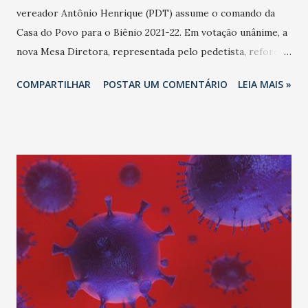
vereador Antônio Henrique (PDT) assume o comando da
Casa do Povo para o Biênio 2021-22. Em votação unânime, a
nova Mesa Diretora, representada pelo pedetista, reforça
o compromisso com os interesses da cidade e da
COMPARTILHAR
POSTAR UM COMENTÁRIO
LEIA MAIS »
população. Antônio Henrique, no discurso de posse,
destacou as ações desenvolvidas em sua primeira gestão.
Ao longo dos últimos dois anos, como enfatizou o
parlamentar, o diálogo é uma ferramenta essencial nos
trabalhos do Legislativo, garantindo a mediação de várias
demandas da população junto ao Executivo. “Há dois anos,
eu subi nesta Tribuna pela primeira vez como presidente
da Câmara Municipal de Fortaleza. Sem dúvida, foi um dos
momentos mais importantes da minha vida como homem
público, porque tinha plena consciência da responsabilidade
de estar aqui, assumindo o comando do Poder Legislativo
Municipal da quinta maior Capital do Brasil. Nosso papel,