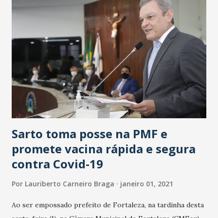
início da Pandemia - 10.004. Casos de mortes suspeitas -
561. Governador do Ceará, Camilo Santana - O Estado do
Ceará chegou hoje a 10.004 vidas perdidas durante a
Pandemia da Covid. Minha solidariedade a todas as famílias
diante da imensurável dor pela partida dos seus entes
queridos. No Brasil já são mais de 195 mil vidas perdidas e
famílias devastadas pelo sofrimento. Diante de uma
Pandemia que ainda persiste e faz centenas de vítimas a
cada...
Sarto toma posse na PMF e
promete vacina rápida e segura
contra Covid-19
Por
Lauriberto Carneiro Braga
janeiro 01, 2021
Ao ser empossado prefeito de Fortaleza, na tardinha desta