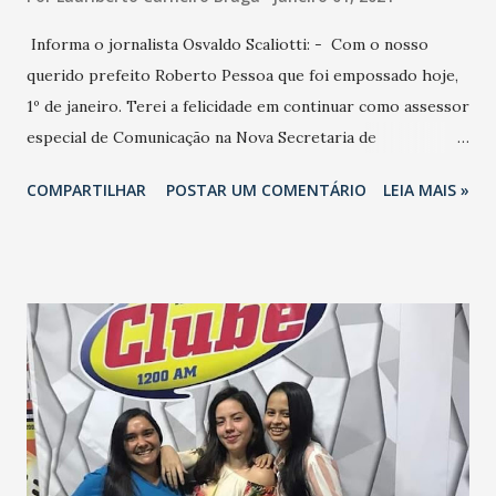
Informa o jornalista Osvaldo Scaliotti: - Com o nosso
querido prefeito Roberto Pessoa que foi empossado hoje,
1º de janeiro. Terei a felicidade em continuar como assessor
especial de Comunicação na Nova Secretaria de
Comunicação-Secom de Maracanaú, que terá à frente o
COMPARTILHAR
POSTAR UM COMENTÁRIO
LEIA MAIS »
querido amigo Erivelto de Sousa como secretário e, ao meu
lado, a querida amiga Janaína Oliveira, como assessora
especial de Comunicação Digital. Amizade, trabalho e
parceria para construir uma Comunicação eficiente na nova
gestão municipal. O trabalho continua!