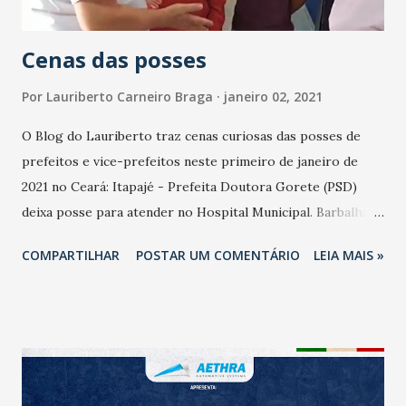
telescópio James Web é o destaque de Duilia de Mello,
astrônoma, pesquisador...
Cenas das posses
Por
Lauriberto Carneiro Braga
janeiro 02, 2021
O Blog do Lauriberto traz cenas curiosas das posses de
prefeitos e vice-prefeitos neste primeiro de janeiro de
2021 no Ceará: Itapajé - Prefeita Doutora Gorete (PSD)
deixa posse para atender no Hospital Municipal. Barbalha -
Prefeito Guilherme Saraiva (PDT), vice prefeito Vevé
COMPARTILHAR
POSTAR UM COMENTÁRIO
LEIA MAIS »
Siqueira (PT) e agricultor r suplente de vereador e
agricultor Vicente de Lica vão de Carroça à Câmara tomar
posse. Fortaleza - Cadela Marrion (mascote de campanha)
rouba a cena,na posse do prefeito José Sarto (PDT) e do
vice-prefeito Élcio Batista (PSB). Marrion estava no
Plenário Fausto Arruda, da Câmara Municipal, nos braços da