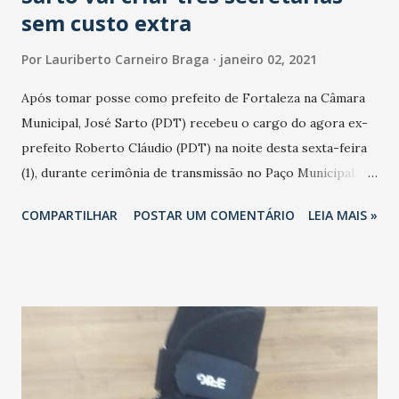
sem custo extra
Por
Lauriberto Carneiro Braga
janeiro 02, 2021
Após tomar posse como prefeito de Fortaleza na Câmara
Municipal, José Sarto (PDT) recebeu o cargo do agora ex-
prefeito Roberto Cláudio (PDT) na noite desta sexta-feira
(1), durante cerimônia de transmissão no Paço Municipal.
Sarto voltou a afirmar que trabalhará pela redução de
COMPARTILHAR
POSTAR UM COMENTÁRIO
LEIA MAIS »
desigualdades e destacou Vacinação, retorno seguro às
aulas e retomada econômica como prioridades. O vice-
prefeito Élcio Batista (PSB) também participou do ato
simbólico. Sarto em entrevista coletiva revelou que
pretende fazer uma reforma administrativa na Prefeitura
aumentando para 23 secretarias, mas sem custo a mais para
os cofres públicos. Serão enviadas para Câmara Municipal
mensagens em primeiro de fevereiro criando as secretarias