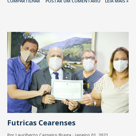
COMPARTILHAR
POSTAR UM COMENTÁRIO
LEIA MAIS »
presença de grandes ídolos, atletas e outras atrações. Em
função das medidas de proteção à Covid-19, o número de
pessoas no local será extremamente limitado, com
distanciamento, uso obrigatório de máscara e outras ações
de prevenção. “O objetivo era fazermos uma grande festa
para a torcida, com o Mineirão lotado, mas infelizmente
isso não é possível por causa do momento de pandemia.
Estamos passando por uma fase difícil, mas a história do
Clube é muito especial, com uma trajetória de grandes
conquistas e glórias, e o amor da torcida e orgulho em ser
Cruzeiro é imensurável. O Centenário é um momento único
e queremos comemorar este dia importante com todos os
cruzeirenses. Já que não podemos levá-los a...
Futricas Cearenses
Por
Lauriberto Carneiro Braga
janeiro 01, 2021