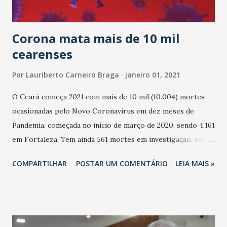
como Mesa Diretora, era dar condições para que o amplo
debate democ...
Corona mata mais de 10 mil
cearenses
Por
Lauriberto Carneiro Braga
janeiro 01, 2021
O Ceará começa 2021 com mais de 10 mil (10.004) mortes
ocasionadas pelo Novo Coronavírus em dez meses de
Pandemia, começada no início de março de 2020, sendo 4.161
em Fortaleza. Tem ainda 561 mortes em investigação, sendo
382 em Fortaleza. Boletim da Covid-19 da Secretaria de
COMPARTILHAR
POSTAR UM COMENTÁRIO
LEIA MAIS »
Saúde do Ceará das quatro da tarde desta sexta-feira (1)
aponta: Número de exames - 1.300.237. Casos notificados
-1.060.225 Casos confirmados - 336.504. Casos
Recuperados - 269.846. Doentes ativos - 56.654. Casos em
investigação - 35.814. Total de óbitos acumulados desde o