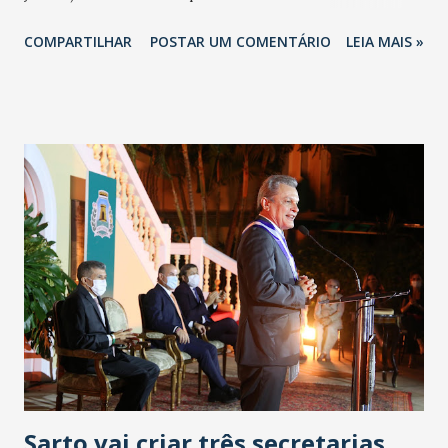
da Pandemia, o Comitê que delibera sobre os Decretos
COMPARTILHAR
POSTAR UM COMENTÁRIO
LEIA MAIS »
Estaduais relativos à Covid definiu que o Decreto
Específico de fim de ano, que proíbe festas, shows, eventos
sociais e corporativos, modifica o horário do Comércio e
Restaurantes, dentre outras medidas, e que venceria na
próxima segunda-feira (4), também será prorrogado até o
próximo domingo (10), juntamente com o outro Decreto
em vigor, até que analisemos os indicadores ao longo da
semana para novas definições. - Seguimos o princípio da
precaução. - O aumento de casos de Covid tem ocorrido
em todo o Brasil e no Mundo. Aqui no Ceará já avançamos
muito no enfrentamento à Pandemia, acredito estarmos
perto de vencer essa luta, mas precisamos tomar as
medidas que forem necessárias para que essa Segunda
Onda n...
Sarto vai criar três secretarias