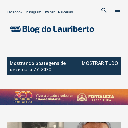
Pular para o conteúdo principal
Facebook
Instagram
Twitter
Parcerias
P
Mostrando postagens de
MOSTRAR TUDO
o
dezembro 27, 2020
s
t
a
g
e
n
s