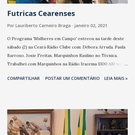
Futricas Cearenses
Por
Lauriberto Carneiro Braga
janeiro 02, 2021
O Programa 'Mulheres em Campo' estreou na tarde deste
sábado (2) na Ceará Rádio Clube com: Débora Arruda. Paula
Barroso. Josie Freitas. Marquinhos Raulino no Técnica.
Trabalhei com Marquinhos na Rádio Iracema 1300 AM na
época dos anos 1980 do Programa Esportivo Humorístico
COMPARTILHAR
POSTAR UM COMENTÁRIO
LEIA MAIS »
'Quebrando a Bola' com apresentação nossa, Paulo Rogério,
Marconi Alves e Leonardo Pedreira. O 'Mulheres em
Campo' de estreia teve a participação da presidente do
Atlético Cearense, Maria Vieira. As meninas bateram bola
comentando Ceará, Fortaleza e Floresta. Teve participação
de ouvintes como nossa e de Bruno Balacó. O 'Mulheres em
Campo' vai ao ar de três às quatro da tarde, na Ceará Rádio