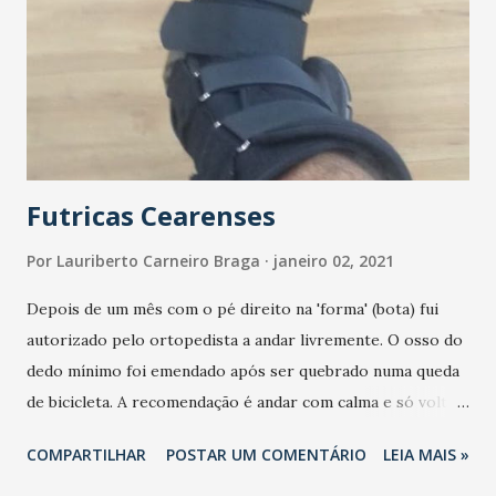
de: Primeira Infância. Juventude. Proteção Animal. Já a
aprovada na Câmara a nova divisão territorial de Fortaleza
com 12 Secretarias Executivas Regionais. Os novos
secretários devem ser nomeados na próxima semana. Logo
no início da cerimônia, o ex-prefeito Roberto Cláudio fez
di...
Futricas Cearenses
Por
Lauriberto Carneiro Braga
janeiro 02, 2021
Depois de um mês com o pé direito na 'forma' (bota) fui
autorizado pelo ortopedista a andar livremente. O osso do
dedo mínimo foi emendado após ser quebrado numa queda
de bicicleta. A recomendação é andar com calma e só voltar
a andar de bicicleta daqui a um mês. Entro 2021 portanto de
COMPARTILHAR
POSTAR UM COMENTÁRIO
LEIA MAIS »
pé direito.