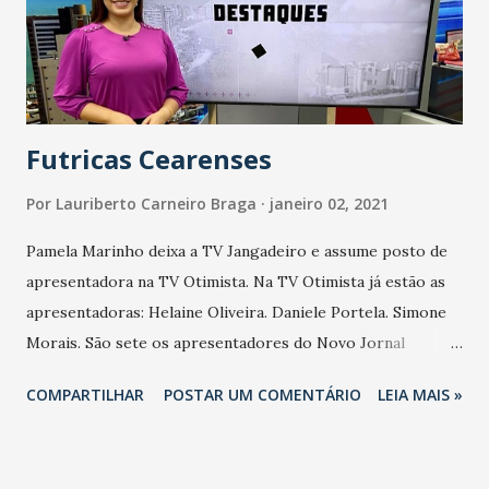
Futricas Cearenses
Por
Lauriberto Carneiro Braga
janeiro 02, 2021
Pamela Marinho deixa a TV Jangadeiro e assume posto de
apresentadora na TV Otimista. Na TV Otimista já estão as
apresentadoras: Helaine Oliveira. Daniele Portela. Simone
Morais. São sete os apresentadores do Novo Jornal
Jangadeiro nas plataformas Rádio, TV e Internet: Lôrrane
COMPARTILHAR
POSTAR UM COMENTÁRIO
LEIA MAIS »
Mendonça. Karla Moura. Julião Júnior. Nonato Albuquerque.
Lucas Leite. Paulo Campelo. Sávio Mafredine. A nova
apresentadora do CE TV 2 do Canal 10 (TV Verdes Mares) é