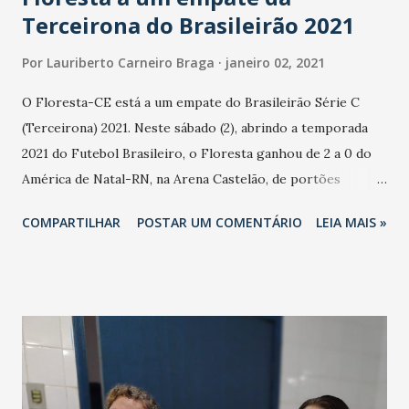
Terceirona do Brasileirão 2021
Por
Lauriberto Carneiro Braga
janeiro 02, 2021
O Floresta-CE está a um empate do Brasileirão Série C
(Terceirona) 2021. Neste sábado (2), abrindo a temporada
2021 do Futebol Brasileiro, o Floresta ganhou de 2 a 0 do
América de Natal-RN, na Arena Castelão, de portões
fechados devido à Pandemia do Novo Coronavírus. O jogo
COMPARTILHAR
POSTAR UM COMENTÁRIO
LEIA MAIS »
foi válido pelas Quartas-de-Final do Brasileirão Série D
(Quartona) 2020. Para se classificar para Terceirona 2021, o
Floresta pode até perder por uma diferença de um gol na
partida de volta no domingo (10), na Arena Dunas, em Natal.
Os gols desde sábado foram marcados por: Deysinho, aos
17 minutos do primeiro tempo (foto Pedro Chaves-FCF) .
Flávio Torres, aos 34 minutos do segundo tempo. Foto de