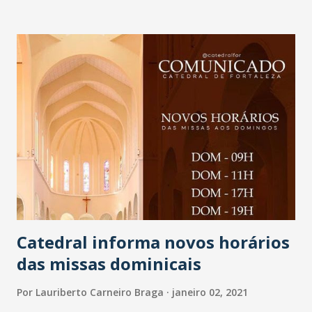
336.574 infectados. Foram realizados 1.301.695 testes de um
total de 1.060.873 notificações. Há 35.402 casos em
investigação e 56.356 doentes ativos neste sábado (2). O
paciente José Alves de Almeida (foto André Pinheiro) surgiu
no hall do Hospital cantarolando e emocionou os filhos
Wilame Almeida e Alex Almeida que foram ao HELV buscar o
pai para casa. A emoção e a alegria tomaram conta de
todos. - Não temos palavras para agradecer. Receber nosso
pai curado da Covid-19 no primeiro dia do ano é o maior
presente de todos. Foi um momento ruim mas, passou.
Agora, teremos cuidado redobrado lá em casa, t...
Catedral informa novos horários
das missas dominicais
Por
Lauriberto Carneiro Braga
janeiro 02, 2021