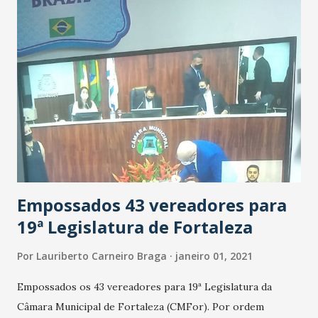
secretário - Guilherme Sampaio (PT). Terceira secretária -
Kátia Rodrigues (Cidadania). Primeira suplente - Tia
Francisca (PL). Segundo suplente - José Freire (PSD).
Terceiro suplente - Consul do Povo Erivaldo Xavier (PSC).
Empossados 43 vereadores para
19ª Legislatura de Fortaleza
Por
Lauriberto Carneiro Braga
janeiro 01, 2021
Empossados os 43 vereadores para 19ª Legislatura da
Câmara Municipal de Fortaleza (CMFor). Por ordem