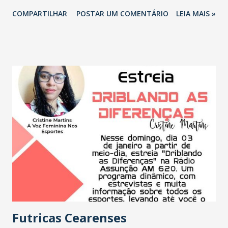
parto desde 31 de dezembro. Devido a complicações, foi
COMPARTILHAR
POSTAR UM COMENTÁRIO
LEIA MAIS »
encaminhada pelo Hospital de Ocara para Fortaleza por
meio da Central de Regulação do Estado. A paciente foi
regulada para o Hospital Geral de Fortaleza (HGF). A
criança, no entanto, não quis esperar. Pesando 4,145 quilos,
a bebê nasceu durante o percurso para Fortaleza, ainda
dentro da ambulância do Samu, a uma da madrugada de
primeiro de janeiro de 2021. A equipe de profissionais
formada pelo condutor André Jackson Mesquita; a
enfermeira, Liliane Chaves; e o médico Ricardo Matos,
realizaram o parto. Após o nascimento, a equipe retornou
para o Hospital de Ocara com mãe e filha para concluir a
primeira assistência. - Tão próximo do Natal que nos
lembra o nascimento do Cristo e no início de um novo ano
presenciar a mag...
Futricas Cearenses