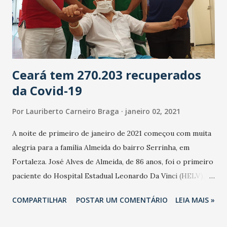
Ceará tem 270.203 recuperados
da Covid-19
Por
Lauriberto Carneiro Braga
janeiro 02, 2021
A noite de primeiro de janeiro de 2021 começou com muita
alegria para a família Almeida do bairro Serrinha, em
Fortaleza. José Alves de Almeida, de 86 anos, foi o primeiro
paciente do Hospital Estadual Leonardo Da Vinci (HELV),
pertencente ao Governo do Ceará, a receber alta da Covid-
COMPARTILHAR
POSTAR UM COMENTÁRIO
LEIA MAIS »
19 onde passou 14 dias internado. Já são 270.203
recuperados do Novo Coronavírus no Ceará, de um total de