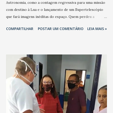
Astronomia, como a contagem regressiva para uma missão
com destino à Lua e o lançamento de um Supertelescópio
que fará imagens inéditas do espaço. Quem perdeu a
oportunidade de observar os eventos ocorridos em 2020
COMPARTILHAR
POSTAR UM COMENTÁRIO
LEIA MAIS »
terá a chance de observar novos fenômenos a partir de 27
de abril, com uma Superlua. Em maio, um eclipse total da
Lua será a atração nos céus brasileiros. Novembro terá
outro eclipse, desta vez parcial. Em dezembro será
possível conferir a famosa chuva de meteoros Geminídeas.
Começa este ano também a contagem regressiva para a
missão Artemis, da Nasa, que deve levar a primeira mulher à
Lua em 2024, com parceria brasileira. Os testes não
tripulados começam este ano, segundo a agência espacial
norte-americana. A missão ganhou novo fôlego após a
descoberta de moléculas de água na Lua, detectada pelo
telescópio Sofia. Telescópios - O lançamento do super