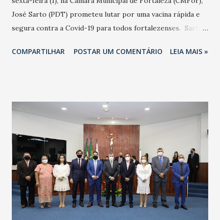
sexta-feira (1), na Câmara Municipal de Fortaleza (CMFor),
José Sarto (PDT) prometeu lutar por uma vacina rápida e
segura contra a Covid-19 para todos fortalezenses. Sarto
em seu discurso (foto Mateus Dantas-CMFor) criticou o
COMPARTILHAR
POSTAR UM COMENTÁRIO
LEIA MAIS »
'negacionismo' do presidente Jair Bolsonaro em relação à
Pandemia do Novo Coronavírus. Sarto foi saudado pelo
presidente reeleito da CMFor, vereador Antônio Henrique
(PDT) e pelo governador do Ceará, Camilo Santana (PT). Na
100 primeiros dias na Prefeitura Municipal de Fortaleza
(PMF), Sarto elencou três prioridades: Saúde - Vacina
contra Covid-19 rápida e segura. Recuperação Econômica.
Volta às aulas presenciais nas escolas municipais com
segurança. José Sarto e o vice-prefeito e superintendente
do Instituto de Planejamento de Fortaleza (Iplanfor), Élcio
Batista (PSB) foram empossados na tarde desta sexta-feira
(1) na CMFor.. Durante o discurso, Sarto reafirmou