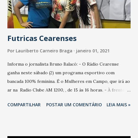
Futricas Cearenses
Por
Lauriberto Carneiro Braga
janeiro 01, 2021
Informa o jornalista Bruno Balacó: - O Rádio Cearense
ganha neste sábado (2) um programa esportivo com
bancada 100% feminina. É o Mulheres em Campo, que irá ao
ar na Radio Clube AM 1200, , de 15 às 16 horas. - À frente
do projeto: Débora Arruda Paula Barroso Josie Freitas. -
COMPARTILHAR
POSTAR UM COMENTÁRIO
LEIA MAIS »
Estou certo de que será um sucesso, porque conheço o
talento e a dedicação das três! Já contam com minha
audiência. #rádioesportivo #futebol #mulheres
#jornalismoesportivo ". Lá vamos nós: - Conheço Paula