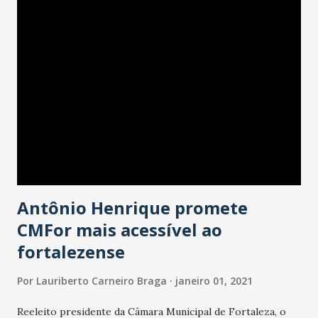
Barroso e Josie Freitas, que foram minhas estudantes do
Curso de Jornalismo da Estácio do Ceará. Já Débora Arruda
vou acompanhar a partir deste sábado.
Antônio Henrique promete
CMFor mais acessível ao
fortalezense
Por
Lauriberto Carneiro Braga
janeiro 01, 2021
Reeleito presidente da Câmara Municipal de Fortaleza, o