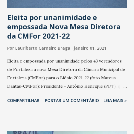
compromisso com a redução de desigua...
Eleita por unanimidade e
empossada Nova Mesa Diretora
da CMFor 2021-22
Por
Lauriberto Carneiro Braga
janeiro 01, 2021
Eleita e empossada por unanimidade pelos 43 vereadores
de Fortaleza a nova Mesa Diretora da Câmara Municipal de
Fortaleza (CMFor) para o Biênio 2021-22 (foto Mateus
Dantas-CMFor): Presidente - Antônio Henrique (PDT), que
fez um discurso de 25 minutos bastante emotivo e sensível
COMPARTILHAR
POSTAR UM COMENTÁRIO
LEIA MAIS »
aos problemas de Fortaleza. Primeiro vice-presidente -
Adail Júnior (PDT). Segunda vice-presidente - Ana Paula
Brandão (PDT). Terceiro vice-presidente - Eudes Bringel
(PSB). Primeiro secretário - Julierme Sena (Pros). Segundo