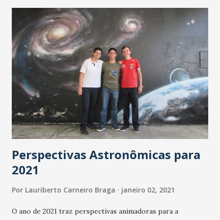
Tereza Tavares. Ela volta de férias agora em janeiro de
2021. Depois da saída de Patrícia Nielsen foram testadas
com sucesso para reservas: Biana Alencar. Marina Alcântara.
Nádia Barros. Alana Araújo e Tais Lopes estão na terra e
devem compor a nova programação da TV Terra do Sol na
gestão de José Sarto. E Daniel Viana (Dan) quando será
aproveitado na programação da TV Verdes Mares, após
saída do 'Se Liga'? Letícia Caracas passa a integrar a equipe
do Blog do Edison Silva. Com a reeleição do vereador
Antônio Henrique para presidência da Câmar...
Perspectivas Astronômicas para
2021
Por
Lauriberto Carneiro Braga
janeiro 02, 2021
O ano de 2021 traz perspectivas animadoras para a