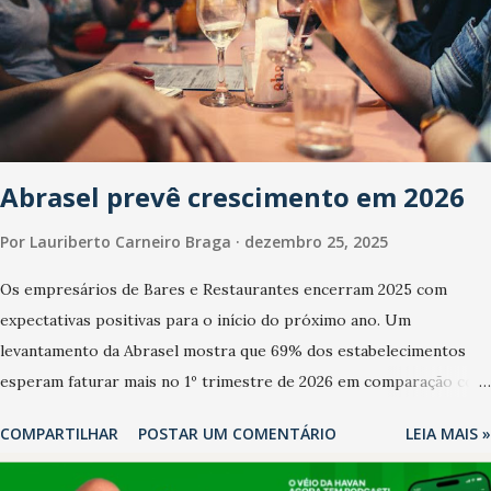
Abrasel prevê crescimento em 2026
Por
Lauriberto Carneiro Braga
dezembro 25, 2025
Os empresários de Bares e Restaurantes encerram 2025 com
expectativas positivas para o início do próximo ano. Um
levantamento da Abrasel mostra que 69% dos estabelecimentos
esperam faturar mais no 1º trimestre de 2026 em comparação com
o mesmo período de 2025. Em relação ao último trimestre deste
COMPARTILHAR
POSTAR UM COMENTÁRIO
LEIA MAIS »
ano, 56% também projetam crescimento (foto Helena Lopes). A
confiança do setor é sustentada principalmente pelo desempenho