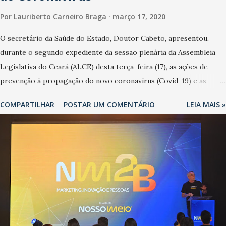
Por
Lauriberto Carneiro Braga
março 17, 2020
O secretário da Saúde do Estado, Doutor Cabeto, apresentou,
durante o segundo expediente da sessão plenária da Assembleia
Legislativa do Ceará (ALCE) desta terça-feira (17), as ações de
prevenção à propagação do novo coronavírus (Covid-19) e as
recentes medidas adotadas pelo Governo do Estado na contenção
COMPARTILHAR
POSTAR UM COMENTÁRIO
LEIA MAIS »
da pandemia e atendimento aos enfermos. O secretário informou
que o Estado tem desenvolvido um plano de contingência pautado
em formas de reconhecimento da população suspeita e de
cuidados com os ambientes públicos e domiciliares. “Nós não
estamos vivendo uma epidemia comum, como temos em todos os
anos, com aumento de casos de dengue, influenza ou H1N1. Trata-
se de uma epidemia com um vírus diferente, com um poder de
contaminação maior que outros coronavírus”, apontou o
secretário. Segundo ele, é uma epidemia com chance de