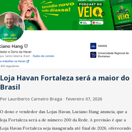
recente das empresas, impulsionado pelas confraternizações de
fim de ano e pelo pagamento do 13º Salário para um número maior
de trabalhadores, já que o país tem a menor taxa de desemprego
dos anos recentes. Ainda segundo a Pesquisa, em novembro de
2025, 40% dos bares e restaurantes operaram com lucro e outros
40% registraram equilíbrio financeiro. Já o percentual de
estabelecimentos no prejuízo ficou em 19%, pouco abaixo do
observado no mês anterior. Outros 1% não existiam em novembro.
Em relação a outubro, o faturamento também cresceu. De acordo
Loja Havan Fortaleza será a maior do
com a pesquisa, 44% dos n...
Brasil
Por
Lauriberto Carneiro Braga
fevereiro 07, 2026
O dono e vendedor das Lojas Havan, Luciano Hang anuncia, que a
loja Fortaleza será a de número 200 da Rede. A previsão é que a
Loja Havan Fortaleza seja inaugurada até final de 2026, oferecendo