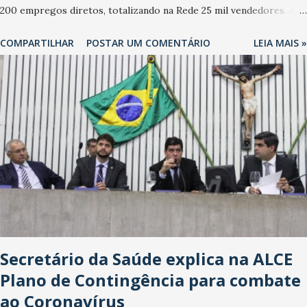
200 empregos diretos, totalizando na Rede 25 mil vendedores. A
localização da Havan Fortaleza ainda não foi anunciada
COMPARTILHAR
POSTAR UM COMENTÁRIO
LEIA MAIS »
oficialmente, mas fontes extraoficiais indicam, que será na Avenida
Washington Soares-Messejana. Uma coisa é certa: será a maior
loja Havan do Brasil.
Secretário da Saúde explica na ALCE
Plano de Contingência para combate
ao Coronavírus