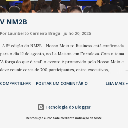
contaminação alta, podendo gerar um grande risco à população e
ao sistema de saúde. “Precisamos saber fazer a estratificação do
V NM2B
risco da doença, para não so...
Por
Lauriberto Carneiro Braga
julho 20, 2026
A 5ª edição do NM2B - Nosso Meio to Business está confirmada
para o dia 12 de agosto, no La Maison, em Fortaleza. Com o tema
"A força do que é real", o evento é promovido pelo Nosso Meio e
deve reunir cerca de 700 participantes, entre executivos,
empreendedores, gestores e lideranças do Mercado Nacional.
COMPARTILHAR
POSTAR UM COMENTÁRIO
LEIA MAIS »
Desde 2022, o NM2B consolidou-se como um dos principais
encontros do setor de negócios do Nordeste, reunindo
profissionais de marcas como Bradesco, Samsung, Carrefour,
Tecnologia do Blogger
Banco do Nordeste, LinkedIn, VISA, Grupo 3corações, TikTok e M.
Dias Branco. A nova edição chega em um momento em que
Reprodução autorizada mediante indicação da fonte
autenticidade e consistência ganham peso nas conversas sobre