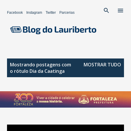
Pular para o conteúdo principal
Facebook
Instagram
Twitter
Parcerias
P
Mostrando postagens com
MOSTRAR TUDO
o
o rótulo
Dia da Caatinga
s
t
a
g
e
n
s