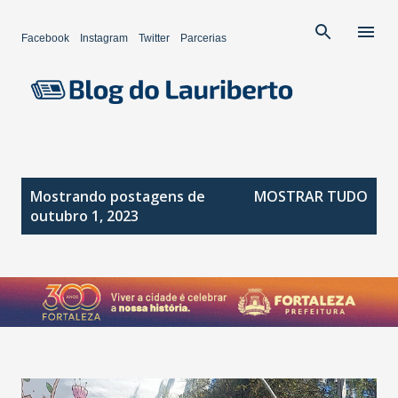
Pular para o conteúdo principal
Facebook
Instagram
Twitter
Parcerias
P
Mostrando postagens de
MOSTRAR TUDO
o
outubro 1, 2023
s
t
a
g
e
n
s