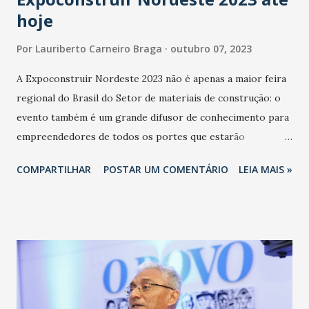
hoje
Por
Lauriberto Carneiro Braga
outubro 07, 2023
A Expoconstruir Nordeste 2023 não é apenas a maior feira
regional do Brasil do Setor de materiais de construção: o
evento também é um grande difusor de conhecimento para
empreendedores de todos os portes que estarão
participando dos quatro dias de exposições, que vão até
COMPARTILHAR
POSTAR UM COMENTÁRIO
LEIA MAIS »
este sábado (dia 7), no Pavilhão Leste do Centro de Eventos
do Ceará, em Fortaleza. No espaço denominado “Arena do
Conhecimento’, uma intensa programação de palestras, com
especialistas de várias áreas, vai trazer temáticas para os
empreendedores e profissionais do setor da construção
civil e materiais de Construção. - Nosso objetivo com a
participação desses qualificados palestrantes é fornecer