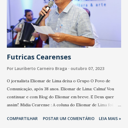
aos empreendedores, especialmente os micro e pequenos
empresários, novas percepções sobre o mercado, de modo
que ampliem seus conhecimentos e possam aplicá-los em
suas empresas. Um evento como a Expoconstruir tem essa
capacidade, de trazer novas ideias, novos insights e fazer
prosperar os negócios em todo o Nordeste”, proj...
Futricas Cearenses
Por
Lauriberto Carneiro Braga
outubro 07, 2023
O jornalista Eliomar de Lima deixa o Grupo O Povo de
Comunicação, após 38 anos. Eliomar de Lima: Calma! Vou
continuar e com Blog do Eliomar em breve. E Deus quer
assim". Midia Cearense : A coluna do Eliomar de Lima foi
publicada pela última vez em 25 de setembro de 2023.
COMPARTILHAR
POSTAR UM COMENTÁRIO
LEIA MAIS »
Segundo informou Nonato Albuquerque, o término do