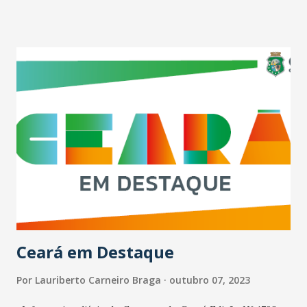
vínculo não teria sido amigável. Informa o Blog de Nonato
Albuquerque (Gente de Mídia) , que o jornalista Eliomar de
Lima estaria encerrando seu vínculo de mais de 40 anos
com o jornal O Povo. Ele parou de atualizar a coluna online
no último dia 25 e o seu espaço no impresso está sendo
redigido por Carlos Mazza. Jornalista Ronaldo Salgado:
ELIOMAR, JORNALISMO EM CARNE E OSSO. De supetão, li
informação repassada em rede social segunda a qual o
jornalista Eliomar de Lima, após 38 anos de labuta diária no
Grupo O Povo de Comunicação, se despede. Fiquei
boquiaberto, de queixo caído, olhos ardendo a sal e a
quente. Não que ele não mereça gozar da aposentadoria.
Nós, ...
Ceará em Destaque
Por
Lauriberto Carneiro Braga
outubro 07, 2023