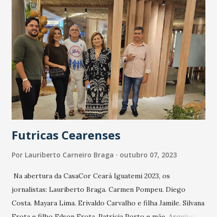
apresentações acontecem às 19 horas, no palco da Praça de
Alimentação, Piso L3. Já no RioMar Fortaleza, a agenda
inicia nesta sexta-feira (6/10), com apresentação da cantora
Ângela, a partir das 19h, durante a “Sexta do Jazz”. A
programação acontece durante todo o mês com shows
gratuitos da cantora Karol Tavares, dia 13; Raara, no dia 20;
e Gabriela Willis, no dia 27. Além da boa música, os
restaurantes localizados no Espaço Gourmet, Pisos...
Futricas Cearenses
Por
Lauriberto Carneiro Braga
outubro 07, 2023
Na abertura da CasaCor Ceará Iguatemi 2023, os
jornalistas: Lauriberto Braga. Carmen Pompeu. Diego
Costa. Mayara Lima. Erivaldo Carvalho e filha Jamile. Silvana
Frota e filho Edson Frota. Patrícia Porto e mãe. Arquiteta