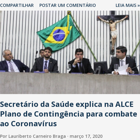
COMPARTILHAR
POSTAR UM COMENTÁRIO
LEIA MAIS »
oficialmente, mas fontes extraoficiais indicam, que será na Avenida
Washington Soares-Messejana. Uma coisa é certa: será a maior
loja Havan do Brasil.
Secretário da Saúde explica na ALCE
Plano de Contingência para combate
ao Coronavírus
Por
Lauriberto Carneiro Braga
março 17, 2020