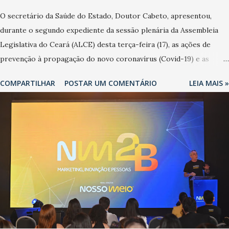
O secretário da Saúde do Estado, Doutor Cabeto, apresentou,
durante o segundo expediente da sessão plenária da Assembleia
Legislativa do Ceará (ALCE) desta terça-feira (17), as ações de
prevenção à propagação do novo coronavírus (Covid-19) e as
recentes medidas adotadas pelo Governo do Estado na contenção
COMPARTILHAR
POSTAR UM COMENTÁRIO
LEIA MAIS »
da pandemia e atendimento aos enfermos. O secretário informou
que o Estado tem desenvolvido um plano de contingência pautado
em formas de reconhecimento da população suspeita e de
cuidados com os ambientes públicos e domiciliares. “Nós não
estamos vivendo uma epidemia comum, como temos em todos os
anos, com aumento de casos de dengue, influenza ou H1N1. Trata-
se de uma epidemia com um vírus diferente, com um poder de
contaminação maior que outros coronavírus”, apontou o
secretário. Segundo ele, é uma epidemia com chance de
contaminação alta, podendo gerar um grande risco à população e