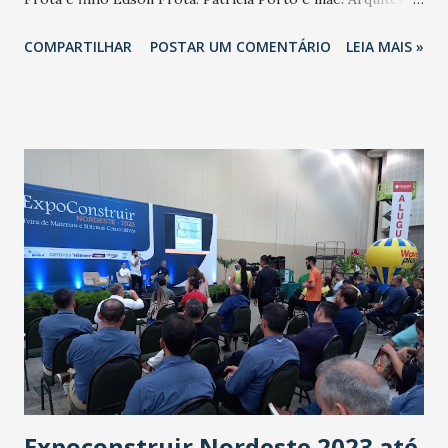
Brenda Rolim. Coordenadora Neuma Figueiredo. A
COMPARTILHAR
POSTAR UM COMENTÁRIO
LEIA MAIS »
CASACOR Ceará, celebrando seu 25º aniversário, apresenta
uma colaboração inovadora com o Iguatemi Bosque ao
inaugurar seu primeiro ambiente externo no shopping. O
evento de inauguração exclusivo para imprensa e
convidados aconteceu nesta sexta (6), no piso térreo do
shopping próximo à loja Zara. O ambiente, intitulado
"Corpo e Morada do Sol," foi concebido pela renomada
arquiteta Brenda Rolim, do Estúdio do Bem. Esta edificação
modular e inteligente, resultado de uma parceria com a
empresa Atraente Móveis, foi montada em menos de uma
semana e é uma homenagem à cultura local e à economia
regional. "Corpo e Morada do Sol" é um espaço que reflete
a vida moderna em cinco áreas essenciais: repouso,
cuidados...
Expoconstruir Nordeste 2023 até