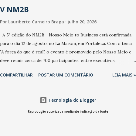
ao sistema de saúde. “Precisamos saber fazer a estratificação do
V NM2B
risco da doença, para não so...
Por
Lauriberto Carneiro Braga
julho 20, 2026
A 5ª edição do NM2B - Nosso Meio to Business está confirmada
para o dia 12 de agosto, no La Maison, em Fortaleza. Com o tema
"A força do que é real", o evento é promovido pelo Nosso Meio e
deve reunir cerca de 700 participantes, entre executivos,
empreendedores, gestores e lideranças do Mercado Nacional.
COMPARTILHAR
POSTAR UM COMENTÁRIO
LEIA MAIS »
Desde 2022, o NM2B consolidou-se como um dos principais
encontros do setor de negócios do Nordeste, reunindo
profissionais de marcas como Bradesco, Samsung, Carrefour,
Tecnologia do Blogger
Banco do Nordeste, LinkedIn, VISA, Grupo 3corações, TikTok e M.
Dias Branco. A nova edição chega em um momento em que
Reprodução autorizada mediante indicação da fonte
autenticidade e consistência ganham peso nas conversas sobre
marca, liderança e estratégia. - Vivemos um momento em que todo