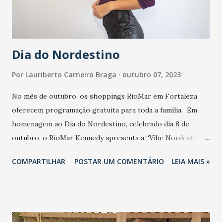
Dia do Nordestino
Por
Lauriberto Carneiro Braga
outubro 07, 2023
No mês de outubro, os shoppings RioMar em Fortaleza
oferecem programação gratuita para toda a família. Em
homenagem ao Dia do Nordestino, celebrado dia 8 de
outubro, o RioMar Kennedy apresenta a “Vibe Nordeste”
com shows gratuitos reunindo diferentes ritmos musicais
COMPARTILHAR
POSTAR UM COMENTÁRIO
LEIA MAIS »
característicos da região. A programação inicia nesta
sexta-feira (6/10), com a cantora Vanessa, dia 6, cantando
forró das antigas; Larissa Leite se apresenta dia 20,
cantando axé; e o Paradão Popular sobe ao palco no dia 27,
discotecando as melhores canções de brega. Todas as