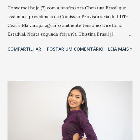
Conversei hoje (7) com a professora Christina Brasil que
assumiu a presidência da Comissão Provisóriaria do PDT-
Ceará. Ela vai apaziguar o ambiente tenso no Diretório
Estadual. Nesta segunda-feira (9), Chistina Brasil já
convocou uma reunião para discutir as questões do
COMPARTILHAR
POSTAR UM COMENTÁRIO
LEIA MAIS »
Diretório Cearense do PDT. Comissão de Comando do
PDT-Ceará: Ana Cristhinna de Oliveira Brasil de Araújo
(Presidente) Ana Cristhinna de Oliveira Brasil de Araújo
(Presidente) Francisco das Chagas Soares (Secretário) José
Iraguassu Teixeira Filho (Tesoureiro) Francisco Cláudio
Pinto Pinho Ivaldo Ananias Paixão Geraldo Sinézio
Sobrinho Diana Maria Maciel Mano de Carvalho Janne Ruth
Nascimento Viana Alessandra Aires Sabino Vieira Sandra
Paula Pereira de Araújo Ianna Fernandes de Almeida
Brandão