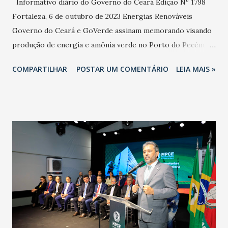
Informativo diário do Governo do Ceará Edição Nº 1798
Fortaleza, 6 de outubro de 2023 Energias Renováveis
Governo do Ceará e GoVerde assinam memorando visando
produção de energia e amônia verde no Porto do Pecém
Projeto terá investimento de R$ 3 bilhões e fortalecerá a
COMPARTILHAR
POSTAR UM COMENTÁRIO
LEIA MAIS »
cadeia produtiva do hidrogênio verde no Ceará. O
compromisso pretende viabilizar a produção de energia e
amônia verde – uma alternativa limpa obtida a partir do
hidrogênio verde – no Complexo Industrial e Portuário do
Pecém (CIPP). Larissa Falcão - Ascom Casa Civil - Texto
Carlos Gibaja - Casa Civil - Foto Energias Renováveis
Projeto de lei sobre produção de H2V deve ser
apresentado na terça-feira Anúncio foi feito durante
Seminário de Transição Energética e Produção de
Hidrogênio Verde, na Fiec, com a participação do
governador do Ceará. Cidadania “Noite histórica para o