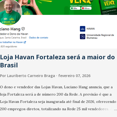
de trabalhadores, já que o país tem a menor taxa de desemprego
dos anos recentes. Ainda segundo a Pesquisa, em novembro de
2025, 40% dos bares e restaurantes operaram com lucro e outros
40% registraram equilíbrio financeiro. Já o percentual de
estabelecimentos no prejuízo ficou em 19%, pouco abaixo do
observado no mês anterior. Outros 1% não existiam em novembro.
Em relação a outubro, o faturamento também cresceu. De acordo
Loja Havan Fortaleza será a maior do
com a pesquisa, 44% dos n...
Brasil
Por
Lauriberto Carneiro Braga
fevereiro 07, 2026
O dono e vendedor das Lojas Havan, Luciano Hang anuncia, que a
loja Fortaleza será a de número 200 da Rede. A previsão é que a
Loja Havan Fortaleza seja inaugurada até final de 2026, oferecendo
200 empregos diretos, totalizando na Rede 25 mil vendedores. A
localização da Havan Fortaleza ainda não foi anunciada