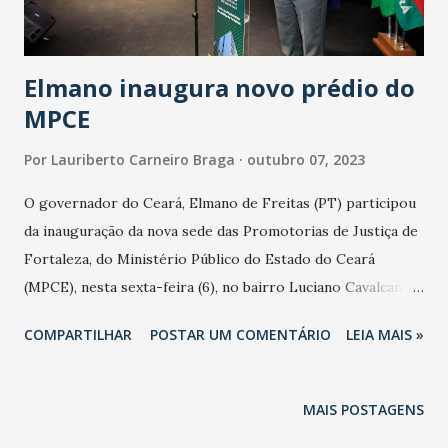
povo cearense”: Elmano inaugura novo prédio do MPCE
Equipamento é estratégico, pois está próximo a outros
órgãos do Sistema de Justiç...
Elmano inaugura novo prédio do
MPCE
Por
Lauriberto Carneiro Braga
outubro 07, 2023
O governador do Ceará, Elmano de Freitas (PT) participou
da inauguração da nova sede das Promotorias de Justiça de
Fortaleza, do Ministério Público do Estado do Ceará
(MPCE), nesta sexta-feira (6), no bairro Luciano Cavalcante,
em Fortaleza Em localização estratégica, por estar
COMPARTILHAR
POSTAR UM COMENTÁRIO
LEIA MAIS »
próximo a outros órgãos de Justiça, como o Fórum Clóvis
Beviláqua, a Defensoria Pública do Estado do Ceará e o
Tribunal Regional Eleitoral, o novo prédio do MPCE teve
MAIS POSTAGENS
investimento de mais de R$ 57 milhões, financiados pelo