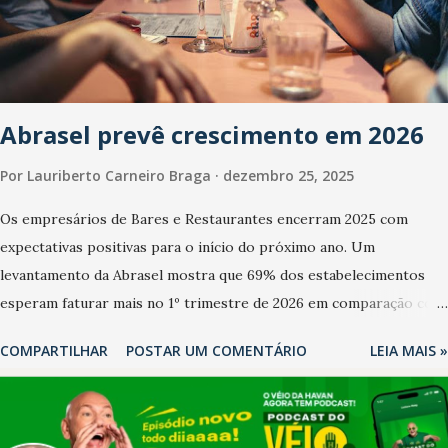
Abrasel prevê crescimento em 2026
Por
Lauriberto Carneiro Braga
dezembro 25, 2025
Os empresários de Bares e Restaurantes encerram 2025 com
expectativas positivas para o início do próximo ano. Um
levantamento da Abrasel mostra que 69% dos estabelecimentos
esperam faturar mais no 1º trimestre de 2026 em comparação com
o mesmo período de 2025. Em relação ao último trimestre deste
COMPARTILHAR
POSTAR UM COMENTÁRIO
LEIA MAIS »
ano, 56% também projetam crescimento (foto Helena Lopes). A
confiança do setor é sustentada principalmente pelo desempenho
recente das empresas, impulsionado pelas confraternizações de
fim de ano e pelo pagamento do 13º Salário para um número maior