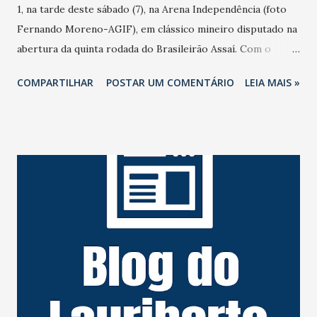
1, na tarde deste sábado (7), na Arena Independência (foto
Fernando Moreno-AGIF), em clássico mineiro disputado na
abertura da quinta rodada do Brasileirão Assaí. Com o
triunfo, o Coelho assume a vice-liderança do campeonato,
COMPARTILHAR
POSTAR UM COMENTÁRIO
LEIA MAIS »
com nove pontos. O Galo fica em quarto lugar, com oito
pontos. O América-MG abriu o placar aos seis minutos do
primeiro tempo. Iago Maidana cobrou pênalti no canto
esquerdo e balançou as redes. Aos 12, o Coelho quase fez o
segundo em chute forte de Patric, que Everson espalmou.
O Galo respondeu aos 14, quando Ademir parou a defesa do
goleiro Jailson. O Mecão voltou a assustar aos 16 minutos.
Henrique Almeida cabeceou no contrapé de Everson, que
conseguiu evitar o segundo gol americano. Em um duelo
intenso, o Alvinegro teve a chance de empatar aos 25
minutos. Nacho finalizou pelo lado esquerdo e Jailson
colocou para escanteio. Aos 32, o visitante levou perigo em