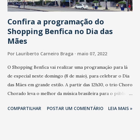
disponibiliza benefícios como plano de saúde, plano
odontológico, vale alimentação, vale trans...
Confira a programação do
Shopping Benfica no Dia das
Mães
Por
Lauriberto Carneiro Braga
maio 07, 2022
O Shopping Benfica vai realizar uma programação para lá
de especial neste domingo (8 de maio), para celebrar o Dia
das Mães em grande estilo. A partir das 12h30, o trio Choro
Chorado leva o melhor da música brasileira para o público
de todas as idades. A apresentação, que acontece na Praça
COMPARTILHAR
POSTAR UM COMENTÁRIO
LEIA MAIS »
de Alimentação do empreendimento, vai contar com a
participação especial de Ângela Lopes. Para os amantes da
boa comida tradicional, alguns restaurantes irão preparar
um menu exclusivo com feijoada. Vale destacar que, de 12 às