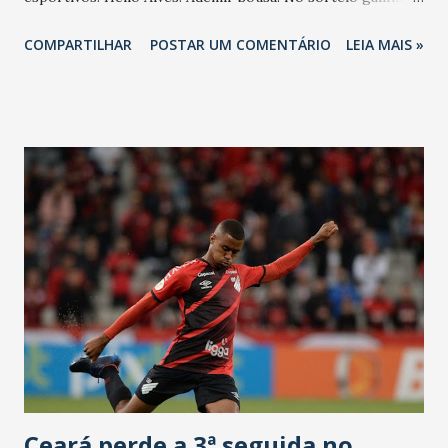
um kit (contendo uma Camisa do Blog do Lauriberto-BdoL ,
COMPARTILHAR
POSTAR UM COMENTÁRIO
LEIA MAIS »
um Bloco de Anotações da Câmara Municipal de Fortaleza-
CMFor e uma Caneta Refrigerante São Geraldo): Hélio
Sousa. Foram 33 apostadores: 0x0 - Reginaldo Silva-Fran
Nogueira-Wilson Matos. 1x1 - Maurício Benevides. 2x2 -
Ibernon Monteiro-Sílvio Cid-Sérgio Silva-Caio Rocha-
Irapuan Moreira-Toninho Vieira. 1x0 - Ademir Sousa-Hélio
Alves. 0x1 - RM - Ribamar Silva - Erialdo Costa - JP
Quintela. 2x0 - Roner. 0x2 - Eriberto Gomes-Osmar
Delboni Júnior. 2x1 - Moura Pinto-Cláudio Régis-Bi Viana-
Daniel Sílvio. 1x2 - Sérgio Cavalcante-Iran Adriano-Ricardo
Silva. 2x3 - Adalmir. 3x0 - Osias-Garotinho-Marcos Varela.
3x1 - João Nunes-Róbson Cardozo. 4x1 - Marconi Alves.
Ceará perde a 3ª seguida no