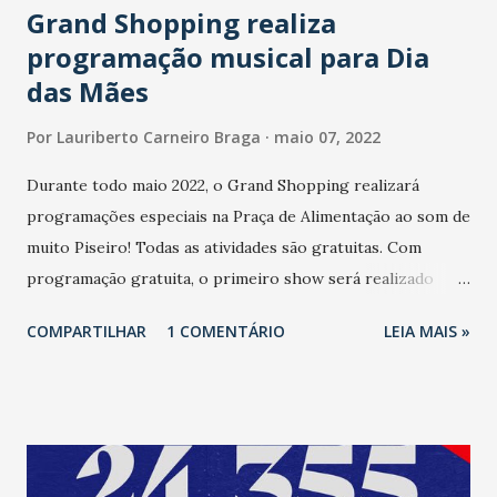
Grand Shopping realiza
programação musical para Dia
das Mães
Por
Lauriberto Carneiro Braga
maio 07, 2022
Durante todo maio 2022, o Grand Shopping realizará
programações especiais na Praça de Alimentação ao som de
muito Piseiro! Todas as atividades são gratuitas. Com
programação gratuita, o primeiro show será realizado
neste sábado (7 de maio), às 18 horas. A animação fica por
COMPARTILHAR
1 COMENTÁRIO
LEIA MAIS »
conta da Clara Oficial, que trará muito piseiro no
repertório. Em homenagem ao Dia das Mães, neste
domingo (8 de maio), será realizada uma programação
especial com o cover do Roberto Carlos, às 12 horas. Ainda
celebrando essa data tão importante, no dia 13, o show fica
por conta da Banda Go Back, que trará toda a animação dos