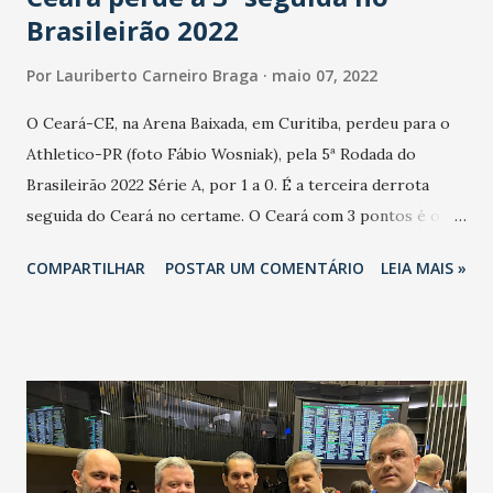
Brasileirão 2022
Por
Lauriberto Carneiro Braga
maio 07, 2022
O Ceará-CE, na Arena Baixada, em Curitiba, perdeu para o
Athletico-PR (foto Fábio Wosniak), pela 5ª Rodada do
Brasileirão 2022 Série A, por 1 a 0. É a terceira derrota
seguida do Ceará no certame. O Ceará com 3 pontos é o
primeiro fora da Zona de Rebaixamento para Série B 2023.
COMPARTILHAR
POSTAR UM COMENTÁRIO
LEIA MAIS »
O gol athleticano foi de Abner, aos três minutos do
segundo tempo. O atacante do Athletico, Terans perdeu um
pênalti, aos 8 minutos da etapa final, defendido pelo goleiro
alvinegro João Ricardo. Substituições: Marcelo Cirino
(Vitor Roque), Bryan García (Matheus Fernandes), Terans
(Léo Cittadini), Hugo Moura (Khellven) e Vitinho (Tomás
Cuello). Cartão amarelo: Pedro Henrique, Vitor Roque,