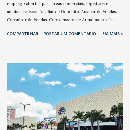
emprego abertas para áreas comerciais, logísticas e
administrativas: Auxiliar de Depósito. Auxiliar de Vendas.
Consultor de Vendas. Coordenador de Atendimento Ferista.
Coordenador de Marketing. Coordenador de
COMPARTILHAR
POSTAR UM COMENTÁRIO
LEIA MAIS »
Relacionamento do Cliente. Empacotador (Pessoa Com
Deficiência-PCD). Estágio de Inteligência Comercial.
Gerente de Compras e Operador de Caixa (PCD).
Atualmente, a Acal conta com mais de 500 colaboradores,
atuando no centro de distribuição e nas seis lojas da marca,
sendo uma em Caucaia, duas na Aldeota, sendo uma Acal
Conceito, com atendimento exclusivo e personalizado para
profissionais especificadores de arquitetura e design de
interiores, além das unidades dos bairros Messejana,
Parangaba e Centro. Os candidatos podem enviar os
currículos através da plataforma Gupy:
https://acal.gupy.io/ . Além da remuneração, a empresa