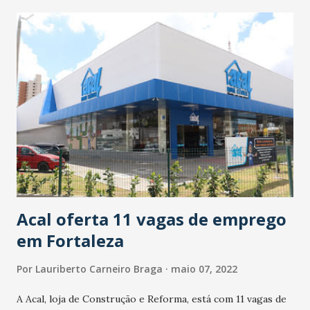
janeiro de 2021, Hidelbrando Soares é bacharel em
Geografia pela Uece, especialista em Geografia pela
Universidade Federal do Ceará (UFC) e mestre pela
Universidade Federal de Pernambuco (UFPE). Foi vice-
reitor da Uece entre 2012 e 2020. Apresentado pela
jornalista Kézya Diniz, o programa Conexão Assembleia é
veiculado na rádio FM Assembleia, no YouTube e no
Facebook da ALCE. Na segunda, às 20h30, é exibido na TV
Assembleia. Também é possível acessar o conteúdo no
Podcast da Rádio, disponível em plataformas como Spotify ,
Deezer , Apple Podcasts...
Acal oferta 11 vagas de emprego
em Fortaleza
Por
Lauriberto Carneiro Braga
maio 07, 2022
A Acal, loja de Construção e Reforma, está com 11 vagas de