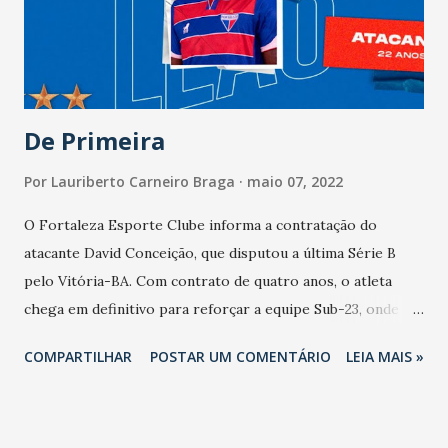
Brasil-RS x Remo-PA. Ypiranga-RS x Floresta-CE. Atlético-
CE x Figueirense-SC. ABC-RN x Volta Redonda-RJ.
Paysandu-PA x Botafogo-SP. Aparecidense-GO x Vitória-
BA. Classificação Mirassol-SP - 13 pontos. Floresta-CE - ...
De Primeira
Por
Lauriberto Carneiro Braga
maio 07, 2022
O Fortaleza Esporte Clube informa a contratação do
atacante David Conceição, que disputou a última Série B
pelo Vitória-BA. Com contrato de quatro anos, o atleta
chega em definitivo para reforçar a equipe Sub-23, onde
disputará o Campeonato Brasileiro de Aspirantes neste
COMPARTILHAR
POSTAR UM COMENTÁRIO
LEIA MAIS »
ano. David da Hora da Conceição fez toda sua Categoria de
Base no rubro-negro baiano, onde conquistou a Copa do
Nordeste Sub-20 em 2019. Após boas atuações nas