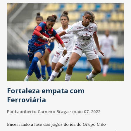
competições de base, acabou subindo para o profissional
no ano de 2020. Natural de Salvador-BA, o atacante de 22
anos ganhou destaque no ano passado, onde atuou em 59
partidas, marcando 11 gols e contribuindo com 5
assistências, sendo seis desses gols no Brasileirão Série B e
dois deles na Copa do Brasil.
Fortaleza empata com
Ferroviária
Por
Lauriberto Carneiro Braga
maio 07, 2022
Encerrando a fase dos jogos do ida do Grupo C do