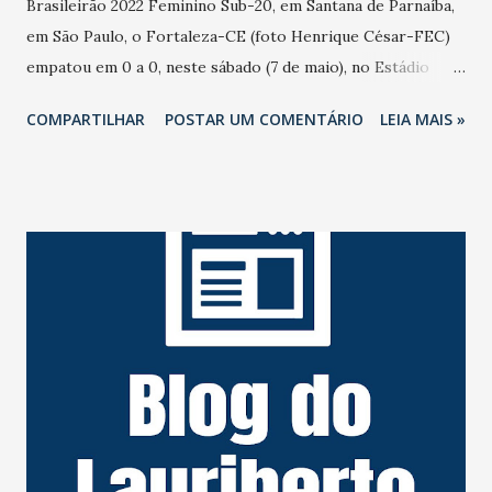
Brasileirão 2022 Feminino Sub-20, em Santana de Parnaíba,
em São Paulo, o Fortaleza-CE (foto Henrique César-FEC)
empatou em 0 a 0, neste sábado (7 de maio), no Estádio
Gabriel Marques Silva, com a Ferroviária-Ararquaquara-SP.
COMPARTILHAR
POSTAR UM COMENTÁRIO
LEIA MAIS »
A partida foi marcada por ser bastante física, com muitas
faltas e cartões amarelos para ambas as equipes, as Leoas
adotaram uma postura mais reativa durante o jogo, com
uma linha de 3 zagueiras e saindo no contra ataque puxado
por Aninha e Janyele. Com boas chances para ambas as
equipes, o destaque da partida ficou para a nossa goleira
Dayane, que foi fundamental para a manutenção do
resultado e fez ótimas defesas durante a partida. O
Fortaleza empatou com: Dayane. Taynara. Clarissa. Eduarda
(Letícia). Rebeca. Taysa (amarelo). Janyele. Akhemi. Evelyn.
Bárbara. Aninha. O Fortaleza-CE encerra a fase na liderança
ao lado da Ferroviária-Araraquara-SP, cada um com 7