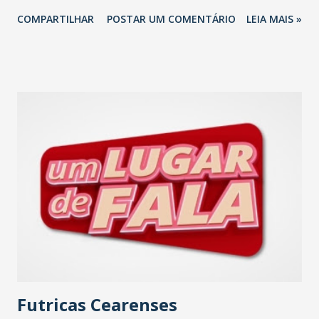
Ordem dos Advogados do Brasil-OAB-Ceará), participaram
COMPARTILHAR
POSTAR UM COMENTÁRIO
LEIA MAIS »
da comitiva da OAB Secção Ceará na audiência em Brasília
com o Relator do Projeto do Decreto Legislativo,
deputado federal Domingos Neto (PSD), para tratar dos
impactos no reajuste da Energia Elétrica no Ceará. - Após a
bandeira tarifária passar para verde, o consumidor foi
surpreendido com o aumento de quase 25% aprovado pela
Aneel e aplicado pela Enel Ceará. A inflação tem
pressionado a população e as empresas. Nosso objetivo foi
dar apoio e mobilizar forças para barrar esse reajuste que
apena todos os consumidores cearenses", destacou o
advogado Leonardo Vasconcelos, que foi o articulador do
encontro entre a OAB-CE e o político cearense. O
encontro contou com a participação do presidente da OAB-
CE, Erinaldo Dantas...
Futricas Cearenses