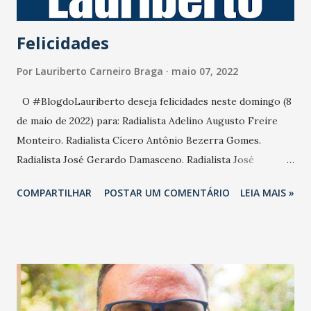
pontos. O Atlético-MG tem 3 pontos. O Vasco-RJ, 0 pont...
Felicidades
Por
Lauriberto Carneiro Braga
maio 07, 2022
O #BlogdoLauriberto deseja felicidades neste domingo (8
de maio de 2022) para: Radialista Adelino Augusto Freire
Monteiro. Radialista Cícero Antônio Bezerra Gomes.
Radialista José Gerardo Damasceno. Radialista José
Hidelberto Remígio Silva. Radialista Kléber Rodrigues
COMPARTILHAR
POSTAR UM COMENTÁRIO
LEIA MAIS »
Bezerra Tubarão. Radialista Marcos Antônio Mesquita
Gonçalves. Rudney Ramos. Amaral Filho. Andrej Kohut.
Cristiano Gomes Giannetti. Newton Cavalcante. Jô
Fonteles. Rodrigo Moreno Barreira. Mariana Barra. Rômulo
César. Terezinha Holanda Machado. José Eudimário
Bezerra. Lucca Moraes. Auricélia Queirós. Rodrigo