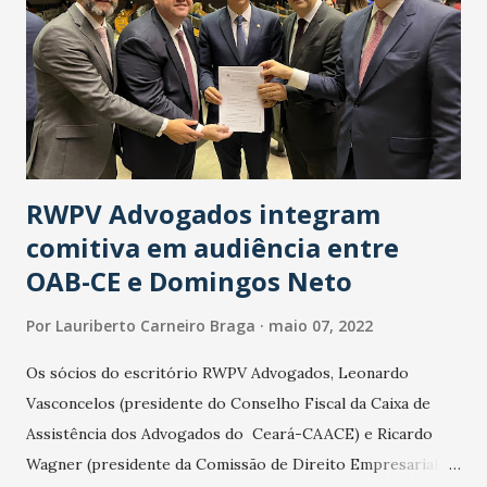
Hugo Moura, Vitinho e Bento. Gol: Abner, aos 3 minutos do
segundo tempo. Substituições: Richard Coelho (Erick),
Mendoza (Dentinho), Geovane (Victor Luís), Bruno Pacheco
(Zé Roberto) e Michel Macedo (Nino Paraíba). Cartão
amarelo: Bruno Pacheco (segundo), Rodrigo Lindoso
(terceiro), João Ricardo (primeiro), Zé Robert...
RWPV Advogados integram
comitiva em audiência entre
OAB-CE e Domingos Neto
Por
Lauriberto Carneiro Braga
maio 07, 2022
Os sócios do escritório RWPV Advogados, Leonardo
Vasconcelos (presidente do Conselho Fiscal da Caixa de
Assistência dos Advogados do Ceará-CAACE) e Ricardo
Wagner (presidente da Comissão de Direito Empresarial da