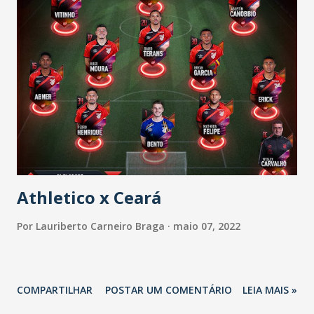
acidente aconteceu próximo à cidade de Miracatu (SP). De
acordo com informações da Polícia Rodoviária Federal, ao
menos 18 pessoas viajavam com o ônibus da turnê. O
acidente aconteceu após o pneu dianteiro estourar,
fazendo com que o motorista perdesse o controle e
tombasse no canteiro central.
Athletico x Ceará
Por
Lauriberto Carneiro Braga
maio 07, 2022
COMPARTILHAR
POSTAR UM COMENTÁRIO
LEIA MAIS »