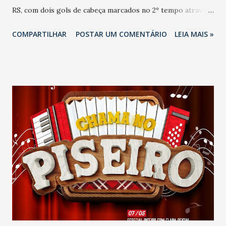
RS, com dois gols de cabeça marcados no 2º tempo através
de Wagninho e Edson Cariús. É a 3ª vitória seguida do
COMPARTILHAR
POSTAR UM COMENTÁRIO
LEIA MAIS »
Ferroviário, que sobe para a 4ª posição com 9 pontos.
Substituições: Maicon Assis (Ruy), Dudu (Wandson),
Wagninho (Breno), Alemão (Natan) e Édson Cariús
(Bruninho). Cartão amarelo: Yuri e Wandson. Gols:
Wagninho, de cabeça, aos 4 minutos; e Edson Cariús, de
cabeça, aos 20 minutos do segundo tempo. Substituições:
Sillas (Johann), Jesus (Cazzetta), Lisandro (Gabriel Lima),
Maradona (Thayllon) e Marcelo (David). Cartão amarelo:
Jesus.