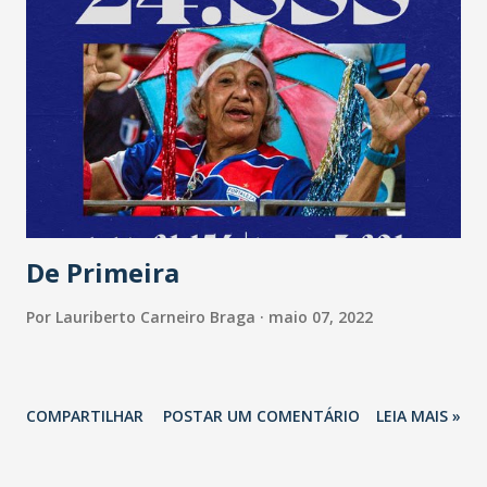
anos 1970, 1980 e 1090. Desta vez, às 19 horas. Retornando
ao piseiro, no dia 14, Jessik irá comandar a festa. Já no dia
21, é a vez do Márcio Gomes. E no dia 28, para encerrar a
programação, Lucas Bessa agita a galera. Os shows são
gratuitos e serão realizados na Praça de Alimentação,
sempre às 18 horas.
De Primeira
Por
Lauriberto Carneiro Braga
maio 07, 2022
COMPARTILHAR
POSTAR UM COMENTÁRIO
LEIA MAIS »