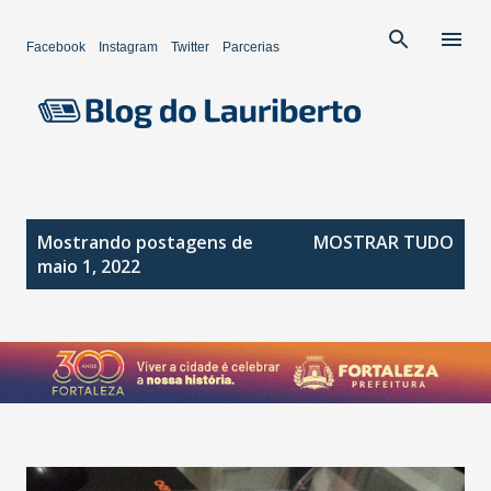
Pular para o conteúdo principal
Facebook
Instagram
Twitter
Parcerias
P
Mostrando postagens de
MOSTRAR TUDO
o
maio 1, 2022
s
t
a
g
e
n
s