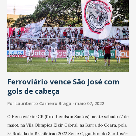
PB. Classificação Grupo A-3 Retrô-PE - 7 pontos.
Afogados-PE - 7. Sousa-PB - 6. São Paulo Crystal-PB - 6.
Icasa-CE - 6. América-RN - 4. Crato-CE - 1. Globo-RN - 1
ponto.
Ferroviário vence São José com
gols de cabeça
Por
Lauriberto Carneiro Braga
maio 07, 2022
O Ferroviário-CE (foto Lenilson Santos), neste sábado (7 de
maio), na Vila Olímpica Elzir Cabral, na Barra do Ceará, pela
5ª Rodada do Brasileirão 2022 Série C, ganhou do São José-