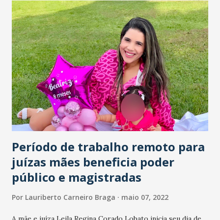
14 horas, o estacionamento do Shopping Benfica será
gratuito. Para usufruir do benefício, é necessário chegar
neste período e apresentar no caixa a nota fiscal de no
mínimo R$ 20,00 de consumação de qualquer loja da Praça
de Alimentação (valor não somatório).
Período de trabalho remoto para
juízas mães beneficia poder
público e magistradas
Por
Lauriberto Carneiro Braga
maio 07, 2022
A mãe e juíza Leila Regina Corado Lobato inicia seu dia de