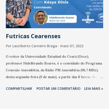
Universidade da Integração Internacional da Lusofonia
Afro-Brasileira (Unilab) no Programa Associado de Pós-
Graduação em Antropologia UFC-Unilab e integrante do
Fórum de Ações Afirmativas e da Educação das Relações
Étnico-Raciais d...
Futricas Cearenses
Por
Lauriberto Carneiro Braga
maio 07, 2022
O reitor da Universidade Estadual do Ceará (Uece),
professor Hidelbrando Soares, é o convidado do Programa
Conexão Assembleia, da Rádio FM Assembleia (96,7 MHz),
desta segunda-feira (9 de maio), a partir das 8 horas. No
programa multiplataforma da Assembleia Legislativa do
COMPARTILHAR
POSTAR UM COMENTÁRIO
LEIA MAIS »
Ceará (ALCE), o reitor vai abordar o processo de ampliação
e interiorização da universidade, assim como outros temas
referentes à instituição de Educação. Nomeado reitor em