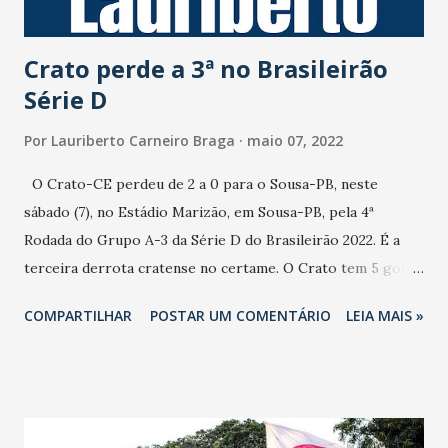
chute de Matheusinho da entrada da área. O A...
Crato perde a 3ª no Brasileirão
Série D
Por
Lauriberto Carneiro Braga
maio 07, 2022
O Crato-CE perdeu de 2 a 0 para o Sousa-PB, neste
sábado (7), no Estádio Marizão, em Sousa-PB, pela 4ª
Rodada do Grupo A-3 da Série D do Brasileirão 2022. É a
terceira derrota cratense no certame. O Crato tem 5 gols
de saldo negativo. O Crato perdeu com: Celismar. João
COMPARTILHAR
POSTAR UM COMENTÁRIO
LEIA MAIS »
Victor (Pedro Santos). Dimas. Jean. Lismar. Ramon.
Fernando. Gladson-amarelo (Marley). Luís (Hugo). Fabrício
(Erick Cauã-vermelho). Hudson (Alexandre). 4ª Rodada
Sousa-PB 2x0 Crato-CE. América-RN 0x0 Retrô-PE.
Afogados-PE 1x1 Globo-RN. Icasa-CE x São Paulo Crystal-