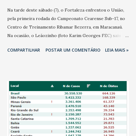
Na tarde deste sábado (7), o Fortaleza enfrentou o União,
pela primeira rodada do Campeonato Cearense Sub-17, no
Centro de Treinamento Ribamar Bezerra, em Maracanaú.
Na ocasião, o Leãozinho (foto Karim Georges FEC) saiu
vitorioso pelo placar de 4 a 0. Diego Horta, duas vezes,
COMPARTILHAR
POSTAR UM COMENTÁRIO
LEIA MAIS »
Renato e Hemerson marcaram para o Fortaleza.. A primeira
etapa foi de domínio completo do Fortaleza. Com uma
forte pressão imposta, o Leãozinho abriu o placar logo aos
2 minutos. Diego Horta balançou as redes de cabeça após
erro da zaga adversária, o lateral foi mais rápido que todo
mundo e com um leve toque encobriu o adversário para
inaugurar o marcador. Não demorou muito para o
Fortaleza ampliar a vantagem, com uma forte pressão na
saída de bola adversária, Arthur roubou a bola e quando
partia para o cruzamento sofreu falta. Após cobrança de