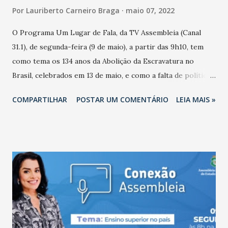
Por
Lauriberto Carneiro Braga
maio 07, 2022
O Programa Um Lugar de Fala, da TV Assembleia (Canal
31.1), de segunda-feira (9 de maio), a partir das 9h10, tem
como tema os 134 anos da Abolição da Escravatura no
Brasil, celebrados em 13 de maio, e como a falta de políticas
públicas para integração dessa população antes escravizada
COMPARTILHAR
POSTAR UM COMENTÁRIO
LEIA MAIS »
possibilitou a perpetuação do racismo e desigualdade
social. Para colaborar com compreensão do assunto,
participa do debate o presidente nacional do Movimento
Negro do PDT, Ivaldo Paixão, uma referência municipal e
nacional na luta e combate ao racismo, na promoção da
igualdade, valorização, difusão e preservação da cultura
negra. Além dele, a fundadora do Movimento Negro
Unificado do Ceará, Joelma Nascimento. No segundo bloco,
o debate conta com a professora Vera Rodrigues, da