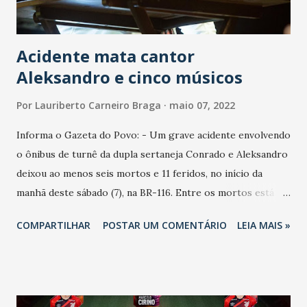
temporariamente em Fort...
Acidente mata cantor
Aleksandro e cinco músicos
Por
Lauriberto Carneiro Braga
maio 07, 2022
Informa o Gazeta do Povo: - Um grave acidente envolvendo
o ônibus de turnê da dupla sertaneja Conrado e Aleksandro
deixou ao menos seis mortos e 11 feridos, no início da
manhã deste sábado (7), na BR-116. Entre os mortos está o
cantor Aleksandro, de 34 anos. A morte foi confirmada em
COMPARTILHAR
POSTAR UM COMENTÁRIO
LEIA MAIS »
nota oficial divulgada pela assessoria da dupla. Luiz
Alexandro Talhari Correia tinha 34 anos. Ainda segundo a
nota, o cantor Conrado teve ferimentos leves e está
hospitalizado junto com outros 11 membros da equipe. O