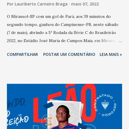
Por
Lauriberto Carneiro Braga
maio 07, 2022
O Mirassol-SP com um gol de Pará, aos 39 minutos do
segundo tempo, ganhou do Campinense-PB, neste sábado
(7 de maio), abrindo a 5ª Rodada da Série C do Brasileirão
2022, no Estádio José Maria de Campos Maia, em Mirassol.
O Mirassol ganhou com: Jefferson. Leonardo. Luiz Gustavo
COMPARTILHAR
POSTAR UM COMENTÁRIO
LEIA MAIS »
(Heitor). Rodrigo Sam. Daniel. Rhuan (Pará). Osmar Júnior.
Paulinho (Cristian). Gleyson (Matheus). Camilo (Ronaldo
Kauan). Negueba (amarelo). O Campinense perdeu com:
Mauro Iguatu. André Mascena (amarelo). Cleiton. Michel.
Magno Souza (Felipe). Emerson. Erick-amarelo (Iago-
amarelo). Jefferson Lima-amarelo. Olávio (Pedro). João
Paulo (Douglas-amarelo). Luiz (Alan). 5ª Rodada Mirassol-SP
1x0 Campinense-PB. Ferroviário-CE x São José-RS.
Manaus-AM x Confiança-SE Botafogo-PB x Altos-PI.