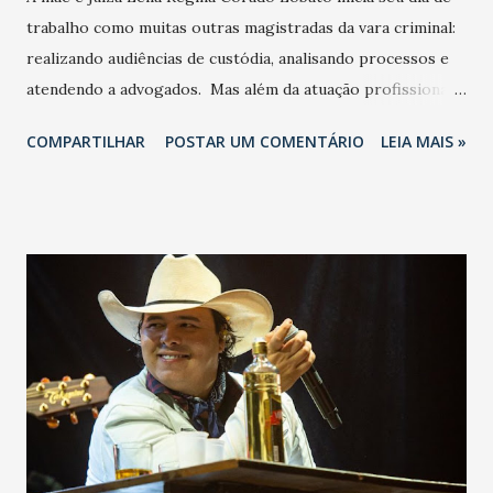
trabalho como muitas outras magistradas da vara criminal:
realizando audiências de custódia, analisando processos e
atendendo a advogados. Mas além da atuação profissional,
a mãe de primeira viagem está contando com reforço neste
COMPARTILHAR
POSTAR UM COMENTÁRIO
LEIA MAIS »
período: poder trabalhar pertinho da sua filha, a Beatriz,
que completa nove meses neste domingo, Dia das Mães. Tal
situação só foi possível por meio de uma decisão do
Tribunal de Justiça do Ceará, formulada pela Associação
Cearense de Magistrados (ACM), que autoriza o trabalho
remoto por seis meses para as mães magistradas logo
após a licença maternidade. De acordo com a juíza Leila, sua
bebê ainda requer a atenção da mãe por perto, além de ter
ainda muita sede por leite materno: “ela não quer saber de
outra forma de se alimentar, mesmo após o período
previsto de amamentação", ressalta. A magistrada atua na
Vara Criminal de Tauá como juíza auxiliar e está residindo