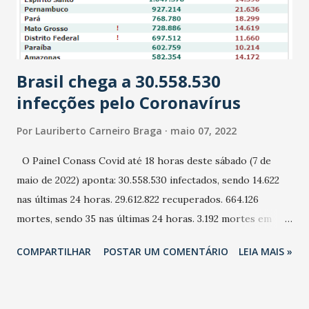
falta de Vitinho, Diego Horta se antecipou à zaga
adversária e desviou para o fundo das redes, marcando seu
segundo gol na partida. Ainda no primeiro tempo o
Leãozinho...
Brasil chega a 30.558.530
infecções pelo Coronavírus
Por
Lauriberto Carneiro Braga
maio 07, 2022
O Painel Conass Covid até 18 horas deste sábado (7 de
maio de 2022) aponta: 30.558.530 infectados, sendo 14.622
nas últimas 24 horas. 29.612.822 recuperados. 664.126
mortes, sendo 35 nas últimas 24 horas. 3.192 mortes em
investigação. 266.995 doentes ativos. 2,2% de Taxa de
COMPARTILHAR
POSTAR UM COMENTÁRIO
LEIA MAIS »
Letalidade. 316% de Taxa de Mortalidade. 14.541,1% de Taxa
de Incidência.