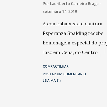
Ceará. De coloração dourad
Brasileirão! Na tarde deste
Por
Lauriberto Carneiro Braga
líquido leve e refrescante, é 
sábado (14), outra vez com o
setembro 14, 2019
pedid...
Maracanã lotado, o Rubro-N
A contrabaixista e cantora
fez a festa dos quase 69 mil
Esperanza Spalding recebe
presentes no estádio e, com
homenagem especial do pro
lindo gol de Gabriel Barbosa
Jazz em Cena, do Centro
venceu o Santos por 1 a 0 na 
Cultural Banco do Nordeste
COMPARTILHAR
rodada da Série A. O resulta
Brasil- Fortaleza (CCBNB), n
POSTAR UM COMENTÁRIO
além de isolar os cariocas n
sábado (14), às 19 horas, em
LEIA MAIS »
liderança, com 42 pontos, s
gratuito. Quem conduz a
o Alvinegro na segunda posi
apresentação é o contrabaix
com 37 pontos. Apesar de a