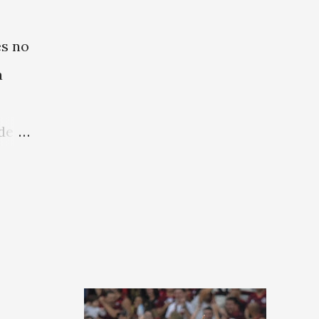
es no
a
de
do
r
. A
se
este