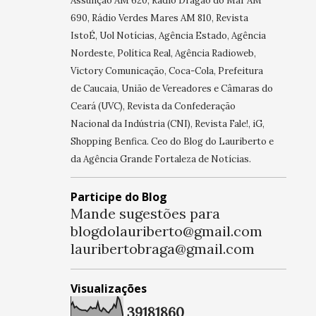
Assunção AM 620, Rádio Dragão do Mar AM
690, Rádio Verdes Mares AM 810, Revista
IstoÉ, Uol Notícias, Agência Estado, Agência
Nordeste, Política Real, Agência Radioweb,
Victory Comunicação, Coca-Cola, Prefeitura
de Caucaia, União de Vereadores e Câmaras do
Ceará (UVC), Revista da Confederação
Nacional da Indústria (CNI), Revista Fale!, iG,
Shopping Benfica. Ceo do Blog do Lauriberto e
da Agência Grande Fortaleza de Notícias.
Participe do Blog
Mande sugestões para
blogdolauriberto@gmail.com
lauribertobraga@gmail.com
Visualizações
3
9
1
8
1
8
6
0