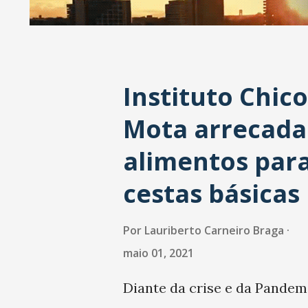
a
g
e
Instituto Chico
n
s
Mota arrecada
alimentos par
cestas básicas
Por
Lauriberto Carneiro Braga
maio 01, 2021
Diante da crise e da Pandem