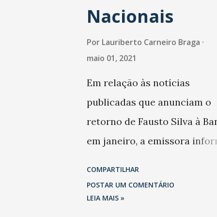
Nacionais
alguns abrigos e idosos da
comunidade do entorno do
Por
Lauriberto Carneiro Braga
Instituto que se encontrava
maio 01, 2021
ainda se encontram em situ
Em relação às notícias
de vulnerabilidade social.
publicadas que anunciam o
ATIVIDADES EM CURSO - E
retorno de Fausto Silva à Ba
março, o Instituto Chico Mo
em janeiro, a emissora info
retomou as atividades em
que, uma vez confirmado, tr
COMPARTILHAR
formato online, dando
se de um sonho antigo do G
POSTAR UM COMENTÁRIO
continuidade ao projeto "Mi
Bandeirantes, que sempre
LEIA MAIS »
História, Minha Vida - Venc