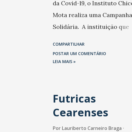
da Covid-19, o Instituto Chic
Mota realiza uma Campanh
Solidária. A instituição que
desenvolve trabalhos
COMPARTILHAR
socioculturais junto aos ido
POSTAR UM COMENTÁRIO
está arrecadando recursos 
LEIA MAIS »
a compra de cestas básicas 
serão doadas aos idosos em
Futricas
situação de vulnerabilidade
Cearenses
social da comunidade do
entorno da sede do Institut
Por
Lauriberto Carneiro Braga