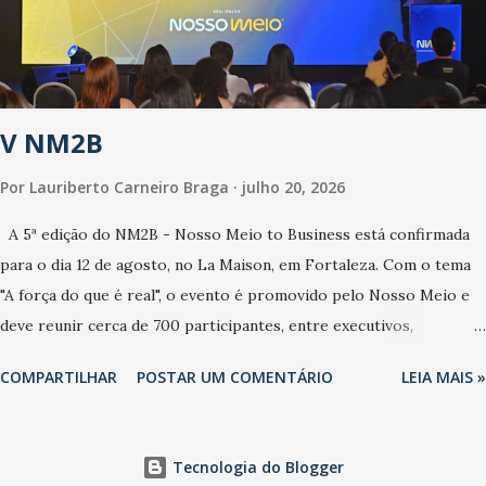
contaminação maior que outros coronavírus”, apontou o
secretário. Segundo ele, é uma epidemia com chance de
contaminação alta, podendo gerar um grande risco à população e
ao sistema de saúde. “Precisamos saber fazer a estratificação do
V NM2B
risco da doença, para não so...
Por
Lauriberto Carneiro Braga
julho 20, 2026
A 5ª edição do NM2B - Nosso Meio to Business está confirmada
para o dia 12 de agosto, no La Maison, em Fortaleza. Com o tema
"A força do que é real", o evento é promovido pelo Nosso Meio e
deve reunir cerca de 700 participantes, entre executivos,
empreendedores, gestores e lideranças do Mercado Nacional.
COMPARTILHAR
POSTAR UM COMENTÁRIO
LEIA MAIS »
Desde 2022, o NM2B consolidou-se como um dos principais
encontros do setor de negócios do Nordeste, reunindo
profissionais de marcas como Bradesco, Samsung, Carrefour,
Tecnologia do Blogger
Banco do Nordeste, LinkedIn, VISA, Grupo 3corações, TikTok e M.