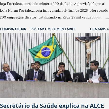
loja Fortaleza será a de número 200 da Rede. A previsão é que a
Loja Havan Fortaleza seja inaugurada até final de 2026, oferecendo
200 empregos diretos, totalizando na Rede 25 mil vendedores. A
localização da Havan Fortaleza ainda não foi anunciada
COMPARTILHAR
POSTAR UM COMENTÁRIO
LEIA MAIS »
oficialmente, mas fontes extraoficiais indicam, que será na Avenida
Washington Soares-Messejana. Uma coisa é certa: será a maior
loja Havan do Brasil.
Secretário da Saúde explica na ALCE