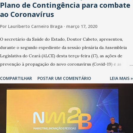
Plano de Contingência para combate
ao Coronavírus
Por
Lauriberto Carneiro Braga
março 17, 2020
O secretário da Saúde do Estado, Doutor Cabeto, apresentou,
durante o segundo expediente da sessão plenária da Assembleia
Legislativa do Ceará (ALCE) desta terça-feira (17), as ações de
prevenção à propagação do novo coronavírus (Covid-19) e as
recentes medidas adotadas pelo Governo do Estado na contenção
COMPARTILHAR
POSTAR UM COMENTÁRIO
LEIA MAIS »
da pandemia e atendimento aos enfermos. O secretário informou
que o Estado tem desenvolvido um plano de contingência pautado
em formas de reconhecimento da população suspeita e de
cuidados com os ambientes públicos e domiciliares. “Nós não
estamos vivendo uma epidemia comum, como temos em todos os
anos, com aumento de casos de dengue, influenza ou H1N1. Trata-
se de uma epidemia com um vírus diferente, com um poder de