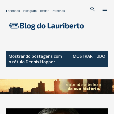
Pular para o conteúdo principal
Facebook
Instagram
Twitter
Parcerias
P
Mostrando postagens com
MOSTRAR TUDO
o
o rótulo
Dennis Hopper
s
t
a
g
e
n
s