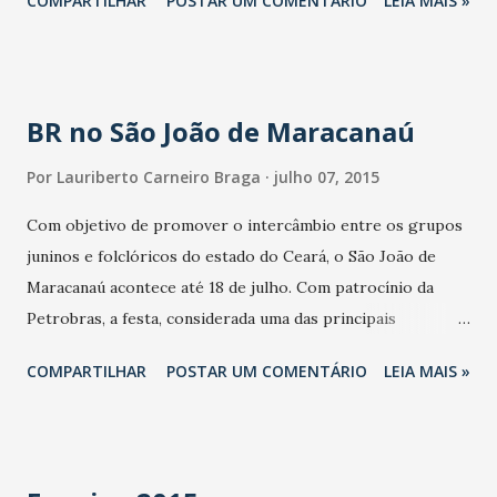
COMPARTILHAR
POSTAR UM COMENTÁRIO
LEIA MAIS »
BR no São João de Maracanaú
Por
Lauriberto Carneiro Braga
julho 07, 2015
Com objetivo de promover o intercâmbio entre os grupos
juninos e folclóricos do estado do Ceará, o São João de
Maracanaú acontece até 18 de julho. Com patrocínio da
Petrobras, a festa, considerada uma das principais
festividades juninas do Ceará, conta com a participação de
COMPARTILHAR
POSTAR UM COMENTÁRIO
LEIA MAIS »
48 quadrilhas juninas, 32 grupos folclóricos e a construção
de uma Cidade Junina, localizada na avenida I do Conjunto
Jereissati. No espaço, acontecem cinco festivais de
quadrilha, além de casamento matuto, violeiros, repentistas,