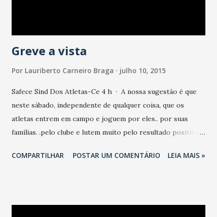
documento de RG, entrar em contato através do telefone:
3201-2411, ou realizar inscrição online, através do link: h...
Greve a vista
Por
Lauriberto Carneiro Braga
julho 10, 2015
Safece Sind Dos Atletas-Ce 4 h · A nossa sugestão é que
neste sábado, independente de qualquer coisa, que os
atletas entrem em campo e joguem por eles.. por suas
famílias. .pelo clube e lutem muito pelo resultado positivo.
Se até quarta da próxima semana não estiver tudo
COMPARTILHAR
POSTAR UM COMENTÁRIO
LEIA MAIS »
resolvido. ..ninguém viaja para enfrentar o ASA em
Arapiraca e a diretoria que se preocupe em dar satisfação
para a sociedade esportiva. Estaremos indo novamente
para Juazeiro dar apoio aos atletas que seguem passando
por dificuldades devido a má gestão no clube. Jogadores do