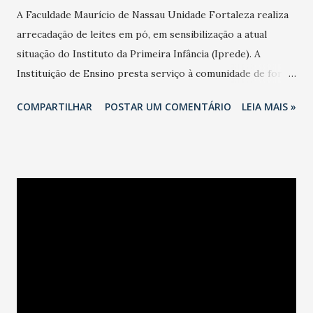
A Faculdade Maurício de Nassau Unidade Fortaleza realiza
arrecadação de leites em pó, em sensibilização a atual
situação do Instituto da Primeira Infância (Iprede). A
Instituição de Ensino presta serviço à comunidade de forma
gratuita para arrecadação de donativos que serão
COMPARTILHAR
POSTAR UM COMENTÁRIO
LEIA MAIS »
destinados em sua totalidade ao Instituto referência no
atendimento à crianças desnutridas e em situação de
miséria no estado do Ceará. O projeto Capacita da
Faculdade consiste na realização de 23 cursos de formação
gratuitos, intitulados “Capacita”, que acontecem entre os
dias 13 e 25 de julho, ofertados á sociedade, sem nenhum
tipo de pré-requisito para inscrição, nem cobrança de taxa
ou mensalidade. Apenas o incentivo à doação de um pacote
de leite em pó, de forma solidária, revestido ao Iprede. Os
interessados devem procurar presencialmente a
Coordenação de Cursos da Faculdade, e apresentar o