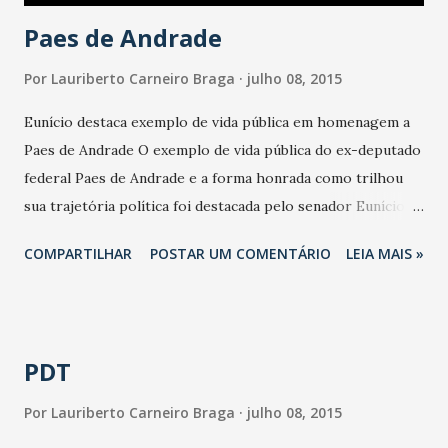
Paes de Andrade
Por
Lauriberto Carneiro Braga
julho 08, 2015
Eunício destaca exemplo de vida pública em homenagem a
Paes de Andrade O exemplo de vida pública do ex-deputado
federal Paes de Andrade e a forma honrada como trilhou
sua trajetória política foi destacada pelo senador Eunício
Oliveira (PMDB-CE) durante sessão que homenageou o
COMPARTILHAR
POSTAR UM COMENTÁRIO
LEIA MAIS »
cearense de Mombaça, falecido no mês passado. A
solenidade aconteceu na manhã desta quarta-feira (08), no
Plenário da Câmara e contou com a presença de familiares,
amigos e lideranças políticas nacionais e do Ceará. Em seu
PDT
discurso, Eunício relembrou os ensinamentos transmitidos
pelo sogro durante o tempo de convivência desde o
Por
Lauriberto Carneiro Braga
julho 08, 2015
período da redemocratização do País, quando Paes assumiu