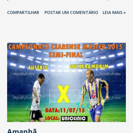
plástica. Essa é a maneira ideal de guardar o leite em casa
COMPARTILHAR
POSTAR UM COMENTÁRIO
LEIA MAIS »
para, depois, ser enviado ao hospital. Para manter o
estoque dentro do ideal, além do leite doado os fracos de
vidros são essenciais no processo de doação e envio do
leite para os bebês internados na Unidade de Terapia
Intensiva Neonatal.
Amanhã