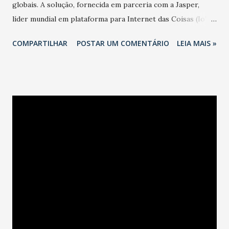
globais. A solução, fornecida em parceria com a Jasper,
líder mundial em plataforma para Internet das Coisas (IoT),
permite aos clientes lançar, gerenciar e rentabilizar seus
COMPARTILHAR
POSTAR UM COMENTÁRIO
LEIA MAIS »
negócios baseados em IoT em qualquer lugar do mundo. A
operadora passa a oferecer uma solução completa para
empresas brasileiras de qualquer setor, como utilities,
automotivo, segurança, saúde, eletrônicos e smartcities. A
Vivo M2M Control Center pode ser configurada para
necessidades específicas, atendendo a qualquer modelo de
negócio e viabilizando o controle em tempo real e a
visualização dos dispositivos conectados. Além disso, a
plataforma torna possível o gerenciamento da
conectividade, suporte a diagnósticos e faturamento
flexível necessários para garantir o sucesso nos negócios
dos clientes. O Control Center também viabiliza o uso do
Telefonica Global SIM, que permite a empresas globais...