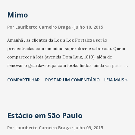
o Espaço Conhecimento, onde serão realizadas palestras
Mimo
gratuitas para os presentes sobre temas como “Impactos
da Crise de Água – Caminhos e Soluções” e “A Cadeia
Por
Lauriberto Carneiro Braga
julho 10, 2015
Produtiva como Motor da Reindustrialização”. Por mais um
Amanhã , as clientes da Lez a Lez Fortaleza serão
ano consecutivo, o Grupo Aço Cearense figura entre os
presenteadas com um mimo super doce e saboroso. Quem
maiores grupos privados em atuação no país, ocupando a
comparecer à loja (Avenida Dom Luiz, 1010), além de
posição 182ª no ranking de 2014 da revista Exame, divulgado
renovar o guarda-roupa com looks lindos, ainda vai poder
nesta semana, na edição de julho.
se deliciar com os churros da La Churrê. A degustação dos
COMPARTILHAR
POSTAR UM COMENTÁRIO
LEIA MAIS »
mini-churros para as clientes acontecerá das 14 às 18
horas, que poderão escolher entre os diversos sabores
oferecidos na ocasião.
Estácio em São Paulo
Por
Lauriberto Carneiro Braga
julho 09, 2015