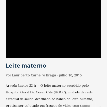
Icasa não treinam e dirigentes falam em “falta de
comunicação” » Blog do Fabiano... Reclamando salários
atrasados, melhores condições e ausência dos dirigentes,
os jogadores... BLOGDOFABIANORODRIGUES.COM.BR
Leite materno
Por
Lauriberto Carneiro Braga
julho 10, 2015
Arruda Bastos 22 h · O leite materno recebido pelo
Hospital Geral Dr. César Cals (HGCC), unidade da rede
estadual da saúde, destinado ao banco de leite humano,
precisa ser colocado em frascos de vidro com tampa