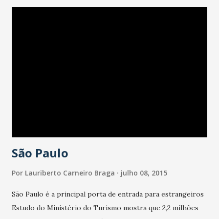
relógios, utensílios para cozinha, entre outros artigos,
com preços abaixo do custo, que poderão ser adquiridos
também no cartão de crédito. Todo o dinheiro arrecadado
na venda dos produtos será dividido entre as duas
instituições e revertido em benefícios para ajudar no
desenvolvimento dos programas que prestam assistência a
centenas de crianças e adolescentes carentes. O Iprede
atende mais de 800 famílias, realizando um trabalho
integrado, com a missão de promover a saúde e a inclusão
social. Serviço Feira dos Importados L...
São Paulo
Por
Lauriberto Carneiro Braga
julho 08, 2015
São Paulo é a principal porta de entrada para estrangeiros
Estudo do Ministério do Turismo mostra que 2,2 milhões