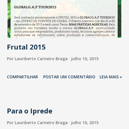
diretoria do Dragão para 2015, mas sua execução foi
acelerada após sugestão da classe artística, em abril deste
ano. O diretor de Ação Cultural do Dragão do Mar, João
Wilson Damasceno, reforça a importância de uma política
de ocu...
Frutal 2015
Por
Lauriberto Carneiro Braga
julho 10, 2015
COMPARTILHAR
POSTAR UM COMENTÁRIO
LEIA MAIS »
Para o Iprede
Por
Lauriberto Carneiro Braga
julho 10, 2015