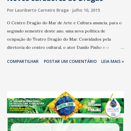
Por
Lauriberto Carneiro Braga
julho 10, 2015
O Centro Dragão do Mar de Arte e Cultura anuncia, para o
segundo semestre deste ano, uma nova política de
ocupação do Teatro Dragão do Mar. Convidados pela
diretoria do centro cultural, o ator Danilo Pinho e o
coreógrafo Paulo Caldas são os novos curadores do
COMPARTILHAR
POSTAR UM COMENTÁRIO
LEIA MAIS »
espaço, ficando responsáveis pela análise dos projetos e
pela proposição de ações de ocupação. Na próxima terça-
feira (14), às 19 horas, no Auditório, os curadores, bem
como suas propostas curatoriais serão apresentados
oficialmente à classe artística. O documento com os termos
da nova política de ocupação do Teatro Dragão do Mar só
será finalizado, no entanto, após sugestões dadas pelos
artistas durante a reunião. A ideia de um conselho de
curadores para o Teatro já vinha sendo estudada pela