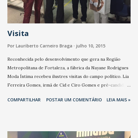
Visita
Por
Lauriberto Carneiro Braga
julho 10, 2015
Reconhecida pelo desenvolvimento que gera na Região
Metropolitana de Fortaleza, a fábrica da Nayane Rodrigues
Moda Íntima recebeu ilustres visitas do campo político. Lia
Ferreira Gomes, irmã de Cid e Ciro Gomes e pré-candidata
à Prefeitura de Caucaia, e o vereador Kiko do Kazuza
COMPARTILHAR
POSTAR UM COMENTÁRIO
LEIA MAIS »
visitaram as dependências do empreendimento no Bairro
Arianópoles. A fábrica de moda íntima NR, atualmente,
emprega 320 funcionários e segue movimentando a
economia local, se firmando como importante gerador de
emprego e renda na região.