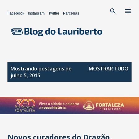
Pular para o conteúdo principal
Facebook
Instagram
Twitter
Parcerias
P
Mostrando postagens de
MOSTRAR TUDO
o
julho 5, 2015
s
t
a
g
e
n
s
Novos curadores do Dragão