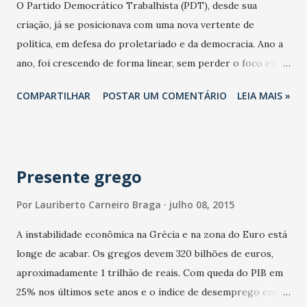
O Partido Democrático Trabalhista (PDT), desde sua
protagonismo, juntamente com outros líderes, como
criação, já se posicionava com uma nova vertente de
Ulysses Guimarães, formando os autênticos do antigo
política, em defesa do proletariado e da democracia. Ano a
MDB. Para Eunício, Paes de Andrade foi amigo e mentor,
ano, foi crescendo de forma linear, sem perder o foco em
deixando como legado para os filhos e netos o exemplo de
busca de uma realidade mais justa para o povo brasileiro.
honra e homem de mãos limpas. Ele lembrou o sogro como
COMPARTILHAR
POSTAR UM COMENTÁRIO
LEIA MAIS »
Liderados por Leonel Brizola, os pedetistas ocuparam em
um bravo e destemido brasile...
peso a Câmara dos Deputados na primeira eleição
democrática do país, com 24 eleitos no total. Hoje, o PDT
mantêm uma bancada de 20 parlamentares, sob a liderança
Presente grego
do cearense André Figueiredo. Presidente do PDT no
Ceará, André defendeu uma reforma política ampla que
Por
Lauriberto Carneiro Braga
julho 08, 2015
pudesse moralizar a política brasileira, além de prioridade
A instabilidade econômica na Grécia e na zona do Euro está
na votação da reforma tributária. Com uma bancada
longe de acabar. Os gregos devem 320 bilhões de euros,
aguerrida, o deputado liderou votações importantes como
aproximadamente 1 trilhão de reais. Com queda do PIB em
a destinação dos royalties do pré-sal para educação e saúde
25% nos últimos sete anos e o índice de desemprego entre
e contra as Medidas Provisórias 664 e 665, que alteram