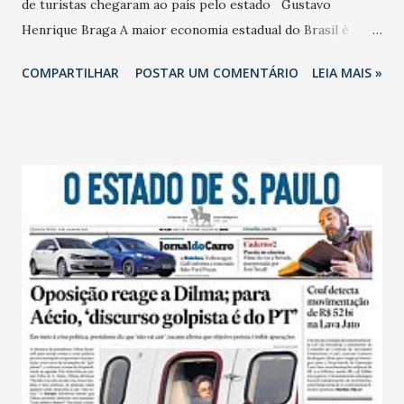
de turistas chegaram ao país pelo estado Gustavo
Henrique Braga A maior economia estadual do Brasil é
também a principal porta de entrada para turistas
COMPARTILHAR
POSTAR UM COMENTÁRIO
LEIA MAIS »
estrangeiros. Segundo o novo Anuário Estatístico do
Turismo do MTur, 2,2 milhões de visitantes entraram no
Brasil por São Paulo em 2014. Em segundo lugar está o Rio
de Janeiro (1,59 milhão) e, em terceiro, o Rio Grande do Sul
(907 mil). Na avaliação do ministro do Turismo, Henrique
Alves, os dados demonstram o potencial de crescimento do
turismo brasileiro. “Somos o país número um em atrativos
naturais segundo o Fórum Econômico Mundial, porém
ainda recebemos menos turistas do que nações como
México e Tailândia”, observa Alves. “Ações como a liberação
de visto para norte-americanos e a desburocratização do
investimento privado podem ajudar a reverter esse
quadro”, defende. O estudo do MTur é realizado a...