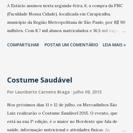
A Estácio assinou nesta segunda-feira, 6, a compra da FNC
(Faculdade Nossa Cidade), localizada em Carapicuíba,
município da Região Metropolitana de São Paulo, por R$ 90
milhões. Com 8,7 mil alunos matriculados e 16,5 mil vagas
autorizadas, a Faculdade FNC oferece mais de 30 cursos,
COMPARTILHAR
POSTAR UM COMENTÁRIO
LEIA MAIS »
entre graduação, graduação tecnológica e pós-graduação, e
tem aproximadamente 17% da base de alunos de graduação
utilizando o FIES. A instituição aguarda ainda a autorização
do MEC para operar cinco cursos à distância em 20 polos,
Costume Saudável
dos quais 17 são localizados no estado de São Paulo. A
compra da FNC é a segunda maior já feita pela Estácio e
Por
Lauriberto Carneiro Braga
julho 09, 2015
acontece pouco menos de dois anos depois de sua maior
Nos próximos dias 11 e 12 de julho, os Mercadinhos São
aquisição, a Uniseb, em setembro de 2013. “Com a chegada a
Luiz realizarão o Costume Saudável 2015. O evento, que
Carapicuíba, segunda cidade mais populosa da microrregião
está na sua 3ª edição, é o maior no Nordeste que fala de
de Osasco, próxima a importantes centros como Barueri,
saúde, informação nutricional e atividades físicas. As
Cotia e Jandira, a Estácio segue firme com o seu plano de