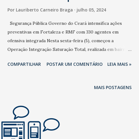
Por
Lauriberto Carneiro Braga
julho 05, 2024
Segurança Pública Governo do Ceará intensifica ações
preventivas em Fortaleza e RMF com 330 agentes em
ofensiva integrada Nesta sexta-feira (5), começou a
Operação Integração Saturação Total, realizada em bairros
de Fortaleza e Caucaia, baseada nos estudos estratégicos
COMPARTILHAR
POSTAR UM COMENTÁRIO
LEIA MAIS »
da Superintendência de Pesquisa e Estratégia de Segurança
Pública (Supesp). Cerca de 330 policiais civis, militares e
penais participam dos trabalhos. Ascom SSPDS - Texto
MAIS POSTAGENS
Paulo Cavalcanti - SSPDS - Foto Pacto pela Cultura Estado
transfere R$ 15 milhões para municípios realizarem
investimentos Prevista no Pacto pela Cultura, a
transferência de recurso é realizada do Fundo Estadual aos
Fundos Municipais, contemplando 65 municípios
habilitados. Desenvolvimento Investimentos do Governo