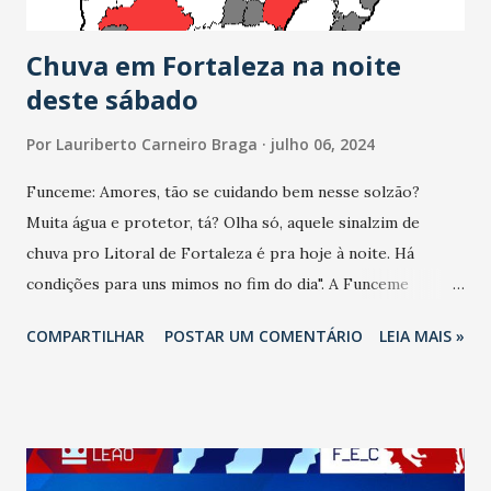
espetáculos de dança, musical, cinema, festiva...
Chuva em Fortaleza na noite
deste sábado
Por
Lauriberto Carneiro Braga
julho 06, 2024
Funceme: Amores, tão se cuidando bem nesse solzão?
Muita água e protetor, tá? Olha só, aquele sinalzim de
chuva pro Litoral de Fortaleza é pra hoje à noite. Há
condições para uns mimos no fim do dia". A Funceme
registrou chuvas neste sábado (6/7/2024) em 18 cidades:
COMPARTILHAR
POSTAR UM COMENTÁRIO
LEIA MAIS »
Porteiras: 18 milímetros (mm). Jardim: 9 mm. Aurora: 7.5
mm. Lavras da Mangabeira: 7 mm. Umari: 4.6 mm. Barro: 4.2
mm. Ipaumirim: 4 mm. Milagres: 4 mm. Baixio: 3 mm. Crato: 3
mm. Várzea Alegre: 3 mm. Fortaleza: 3 mm. Mauriti: 2 mm.
Pedra Branca: 2 mm. Brejo Santo: 1.5 mm. Tauá: 1.2 mm.