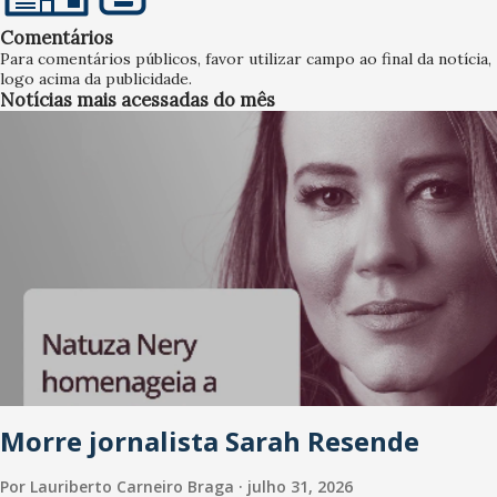
Estadual crescem 156,39% em 2024, aponta Ipece O
Comentários
trabalho analisa o equilíbrio orçamentário do Ceará e a
Para comentários públicos, favor utilizar campo ao final da notícia,
logo acima da publicidade.
disponibilidade de receitas, tanto no último bimestre como
Notícias mais acessadas do mês
no acumulado do ano corrente. Infância Estado entrega
Praça M...
Morre jornalista Sarah Resende
Por
Lauriberto Carneiro Braga
julho 31, 2026