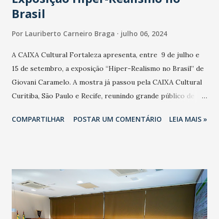
Brasil
Por
Lauriberto Carneiro Braga
julho 06, 2024
A CAIXA Cultural Fortaleza apresenta, entre 9 de julho e
15 de setembro, a exposição “Hiper-Realismo no Brasil” de
Giovani Caramelo. A mostra já passou pela CAIXA Cultural
Curitiba, São Paulo e Recife, reunindo grande público de
visitantes e chega à CAIXA Cultural Fortaleza com entrada
COMPARTILHAR
POSTAR UM COMENTÁRIO
LEIA MAIS »
franca. O projeto conta com patrocínio da CAIXA e do
Governo Federal. Expressões humanas hiper-realistas em
esculturas de resina, silicone e terracota são o ponto de
partida deste trabalho produzido pelo jovem artista
paulista Giovani Caramello. O curador Icaro Ferraz Vidal
fará uma visita guiada pelas 11 obras que reproduzem
figuras humanas altamente expressivas e com riqueza de