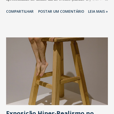
horas). O DFB, que acontecerá de 24 a 27/7/2024, no
COMPARTILHAR
POSTAR UM COMENTÁRIO
LEIA MAIS »
Centro de Eventos do Ceará, em Fortaleza, marca o início
de um novo ciclo para o DFB, que se reinventa e se conecta
com as tendências mais relevantes do universo autoral.
Johnny Hooker, conhecido por sua apresentação vibrante e
letras profundas, trará um show exclusivo e gratuito. O
artista, que conquistou o público com sucessos como “Alma
Sebosa” e “Flutua”, é reconhecido por misturar ritmos
brasileiros com uma pegada pop contemporânea, criando
uma sonoridade única e envolvente. No placo do DFB, a
apresentação de Johnny faz parte de uma turnê de
celebração dos seus 20 anos de carreira. - A presença de
Johnny Hooker no DFB XXV é um presente para o nosso
público. Queremos celebrar esses XXV anos com um
espetáculo que repr...
Exposição Hiper-Realismo no