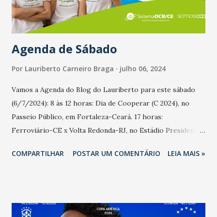
Agenda de Sábado
Por
Lauriberto Carneiro Braga
julho 06, 2024
Vamos a Agenda do Blog do Lauriberto para este sábado
(6/7/2024): 8 às 12 horas: Dia de Cooperar (C 2024), no
Passeio Público, em Fortaleza-Ceará. 17 horas:
Ferroviário-CE x Volta Redonda-RJ, no Estádio Presidente
Vargas, em Fortaleza, pela 12ª Rodada da Série C do
COMPARTILHAR
POSTAR UM COMENTÁRIO
LEIA MAIS »
Brasileirão 2024. 18 horas: Férias na Praia de Iracema (PI)
com Luh Livia, Yayá Vilas Boas, Claudine Albuquerque, Rafael
Amora, Makem, Vitor Kley e Iza. 22 horas: Brasil x Uruguai,
no Estádio Allegiany, em Las Vegas, nos Estados Unidos,
pelas Quartas-de-Final da Copa América 2024.