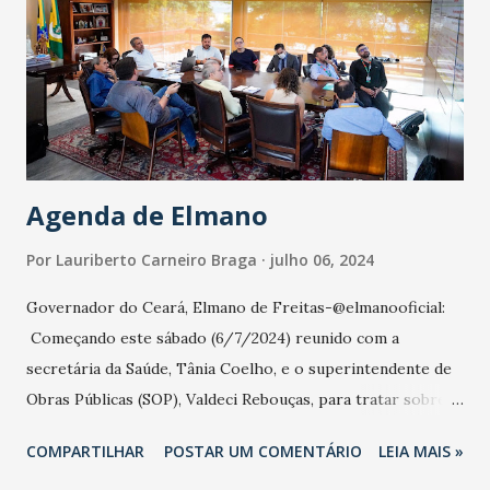
detalhes. Entre as peças, destacam-se a obra Nikutai, obra
central da mostra, com impressionantes 2,5 metros de
altura, e Segunda Chance, que parece viva e traz o busto de
um idoso com marcas da idade esculpidas em silicone. O
curador acredita que esta exposição fortalece o movimento
hiper-realista da arte contemporânea bra...
Agenda de Elmano
Por
Lauriberto Carneiro Braga
julho 06, 2024
Governador do Ceará, Elmano de Freitas-@elmanooficial:
Começando este sábado (6/7/2024) reunido com a
secretária da Saúde, Tânia Coelho, e o superintendente de
Obras Públicas (SOP), Valdeci Rebouças, para tratar sobre
obras importantes para garantir a oferta do serviço de
COMPARTILHAR
POSTAR UM COMENTÁRIO
LEIA MAIS »
saúde de qualidade para todas e todos os cearenses.