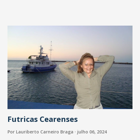
amor entre as relações humanas e um alimento. Com
características sensoriais que combinam o doce, o amargo
e a cremosidade, não há quem resista ao apelo involuntário
de um Chocolate que está entranhado em nossa cultura.
Segundo especialistas, as substâncias em sua composição,
como a teobromina e a feniletilamina, podem estimular o
cérebro, proporcionando sensação de prazer e bem-estar.
É desse modo que muitas pessoas associam o chocolate ao
conforto emocional e prazer, vivência que pode ser
reforçada por experiências pessoais e culturais. Muito
especial é a colocação da nutricionista Renata Oliveira
sobre o prazer e bem-estar promovido pela...
Futricas Cearenses
Por
Lauriberto Carneiro Braga
julho 06, 2024