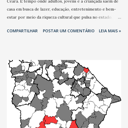
Ceará. É tempo onde adultos, jovens e a criançada saem de
casa em busca de lazer, educação, entretenimento e bem-
estar por meio da riqueza cultural que pulsa no estado.
Uma cena efervescente, que apresenta os muitos talentos
COMPARTILHAR
POSTAR UM COMENTÁRIO
LEIA MAIS »
de nossa gente. A programação deste mês nos espaços
públicos da Secretaria da Cultura (Secult Ceará) é este
território de encontro para os diferentes públicos, gostos
e idades. Gratuita ou com entrada a preços acessíveis, esta
variedade de expressões culturais é sinônimo de
conhecimento e oferta de ações lúdicas. São mais de 100
atividades artísticas disponíveis à população. Os espaços da
Rede Pública de Equipamentos Culturais do Ceará (Rece),
pertencentes a Secult Ceará e geridos em parceria com as
Organizações Sociais Instituto Dragão do Mar (IDM) e
Instituto Mirante de Arte e Cultura, reúnem teatro, música,
exposições, lançamento de livro, contação de histórias,