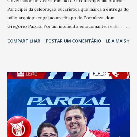
Governador do Ceará, Elmano de Freitas-@elmanooficial:
Participei da celebração eucarística que marca a entrega do
pálio arquiepiscopal ao arcebispo de Fortaleza, dom
Gregório Paixão. Foi um momento emocionante, realizado
na Catedral, e parabenizo o arcebispo por ter recebido
COMPARTILHAR
POSTAR UM COMENTÁRIO
LEIA MAIS »
essa tão importante vestimenta que simboliza a
responsabilidade pastoral com a comunidade da Igreja
Católica. A faixa de lã foi abençoada pelo papa Francisco, no
último dia 29 de junho no Vaticano, e foi entregue para 42
arcebispos do mundo, sendo apenas quatro brasileiros,
entre eles, dom Gregório.É um reconhecimento ao seu
exemplo de fé e de caridade"