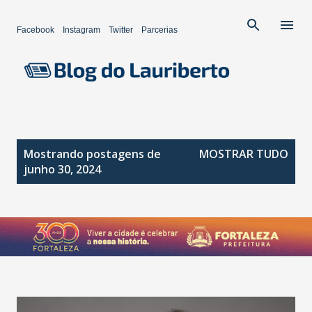
Pular para o conteúdo principal
Facebook
Instagram
Twitter
Parcerias
P
Mostrando postagens de
MOSTRAR TUDO
o
junho 30, 2024
s
t
a
g
e
n
s