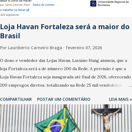
estabelecimentos no prejuízo ficou em 19%, pouco abaixo do
observado no mês anterior. Outros 1% não existiam em novembro.
Em relação a outubro, o faturamento também cresceu. De acordo
Loja Havan Fortaleza será a maior do
com a pesquisa, 44% dos n...
Brasil
Por
Lauriberto Carneiro Braga
fevereiro 07, 2026
O dono e vendedor das Lojas Havan, Luciano Hang anuncia, que a
loja Fortaleza será a de número 200 da Rede. A previsão é que a
Loja Havan Fortaleza seja inaugurada até final de 2026, oferecendo
200 empregos diretos, totalizando na Rede 25 mil vendedores. A
localização da Havan Fortaleza ainda não foi anunciada
COMPARTILHAR
POSTAR UM COMENTÁRIO
LEIA MAIS »
oficialmente, mas fontes extraoficiais indicam, que será na Avenida
Washington Soares-Messejana. Uma coisa é certa: será a maior
loja Havan do Brasil.