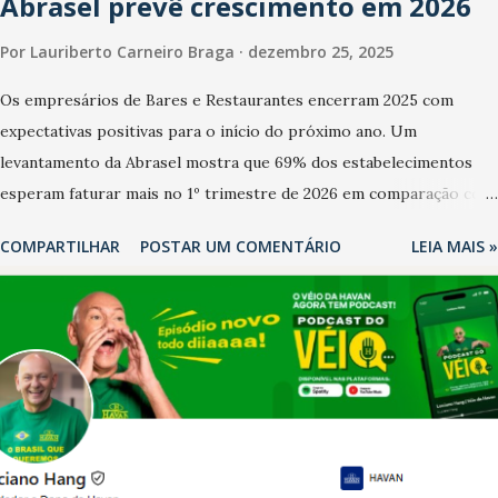
Abrasel prevê crescimento em 2026
Por
Lauriberto Carneiro Braga
dezembro 25, 2025
Os empresários de Bares e Restaurantes encerram 2025 com
expectativas positivas para o início do próximo ano. Um
levantamento da Abrasel mostra que 69% dos estabelecimentos
esperam faturar mais no 1º trimestre de 2026 em comparação com
o mesmo período de 2025. Em relação ao último trimestre deste
COMPARTILHAR
POSTAR UM COMENTÁRIO
LEIA MAIS »
ano, 56% também projetam crescimento (foto Helena Lopes). A
confiança do setor é sustentada principalmente pelo desempenho
recente das empresas, impulsionado pelas confraternizações de
fim de ano e pelo pagamento do 13º Salário para um número maior
de trabalhadores, já que o país tem a menor taxa de desemprego
dos anos recentes. Ainda segundo a Pesquisa, em novembro de
2025, 40% dos bares e restaurantes operaram com lucro e outros
40% registraram equilíbrio financeiro. Já o percentual de