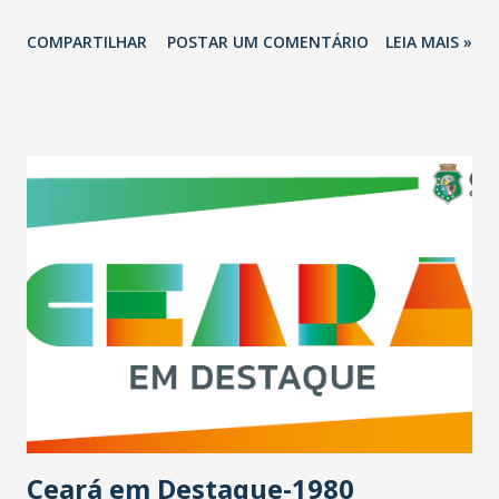
Grupo Globo transmite nas diversas plataformas o jogo
COMPARTILHAR
POSTAR UM COMENTÁRIO
LEIA MAIS »
decisivo. Caso a partida termine empatada no tempo
normal, a classificação será decidida nos pênaltis. O
atacante Endrick será a principal novidade. Ele foi
confirmando na sexta-feira (5) por Dorival Júnior para
substituir Vinicius Junior. O jogador vai cumprir suspensão
automática por ter recebido o segundo cartão amarelo na
competição no empate contra a Colômbia, terça-feira (4),
em Santa Clara, na Califórnia. "Perdemos um jogador
importante, mas ganhamos um jogador que vem
despontando, buscando uma oportunidade. Quem sabe seja
aí o momento do Endrick", afirmou Dorival Júnior ao
anunciar a escalação de Endrick, que fará a sua primeira
partida como titular da Seleção. O atacante de 17 anos t...
Ceará em Destaque-1980