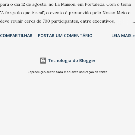
para o dia 12 de agosto, no La Maison, em Fortaleza. Com o tema
"A força do que é real", o evento é promovido pelo Nosso Meio e
deve reunir cerca de 700 participantes, entre executivos,
empreendedores, gestores e lideranças do Mercado Nacional.
COMPARTILHAR
POSTAR UM COMENTÁRIO
LEIA MAIS »
Desde 2022, o NM2B consolidou-se como um dos principais
encontros do setor de negócios do Nordeste, reunindo
profissionais de marcas como Bradesco, Samsung, Carrefour,
Tecnologia do Blogger
Banco do Nordeste, LinkedIn, VISA, Grupo 3corações, TikTok e M.
Dias Branco. A nova edição chega em um momento em que
Reprodução autorizada mediante indicação da fonte
autenticidade e consistência ganham peso nas conversas sobre
marca, liderança e estratégia. - Vivemos um momento em que todo
mundo fala muito e poucos entregam de verdade. O NM2B sempre
existiu para dar palco a quem constrói com consistência, e nesta
edição isso fica ainda mais claro. Vamos reforçar que ser genuíno
sustenta a confiança entre marcas, pessoas e mercado", afirma
Tamires So...