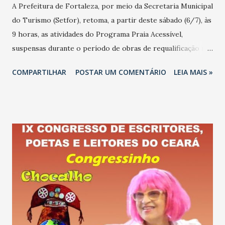
A Prefeitura de Fortaleza, por meio da Secretaria Municipal
do Turismo (Setfor), retoma, a partir deste sábado (6/7), às
9 horas, as atividades do Programa Praia Acessível,
suspensas durante o período de obras de requalificação no
local. O Praia Acessível, que viabiliza banho de mar assistido
COMPARTILHAR
POSTAR UM COMENTÁRIO
LEIA MAIS »
a pessoas com deficiência e/ou mobilidade reduzida,
ganhou nova estrutura, com guarderia dos equipamentos,
espaço de apoio para troca de roupa, piso drenante para
melhorar o trânsito dos usuários e vagas de
estacionamento exclusivas para deficiente físico. Em
dezembro do ano passado, a Prefeitura de Fortaleza
instalou uma segunda estação do Praia Acessível, na Praia
do Náutico, próximo a skatepark. Nas duas estações, os
usuários contam com o apoio de uma equipe composta por
guarda-vidas e técnicos especialmente capacitados para a
função, oferecendo a segurança necessária aos banhistas.