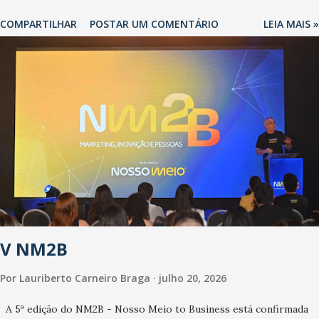
recentes medidas adotadas pelo Governo do Estado na contenção
COMPARTILHAR
POSTAR UM COMENTÁRIO
LEIA MAIS »
da pandemia e atendimento aos enfermos. O secretário informou
que o Estado tem desenvolvido um plano de contingência pautado
em formas de reconhecimento da população suspeita e de
cuidados com os ambientes públicos e domiciliares. “Nós não
estamos vivendo uma epidemia comum, como temos em todos os
anos, com aumento de casos de dengue, influenza ou H1N1. Trata-
se de uma epidemia com um vírus diferente, com um poder de
contaminação maior que outros coronavírus”, apontou o
secretário. Segundo ele, é uma epidemia com chance de
contaminação alta, podendo gerar um grande risco à população e
ao sistema de saúde. “Precisamos saber fazer a estratificação do
V NM2B
risco da doença, para não so...
Por
Lauriberto Carneiro Braga
julho 20, 2026
A 5ª edição do NM2B - Nosso Meio to Business está confirmada