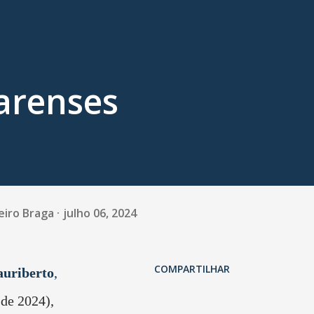
arenses
eiro Braga
julho 06, 2024
COMPARTILHAR
uriberto
,
 de 2024),