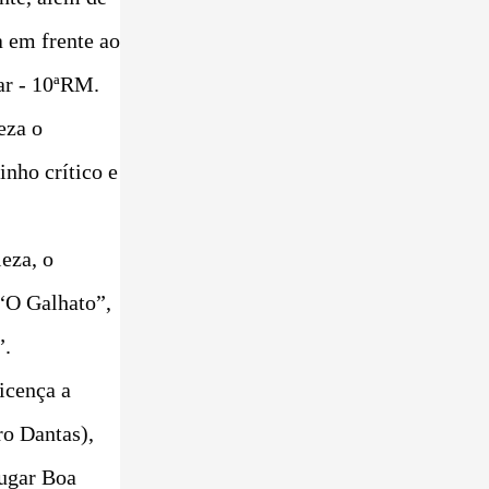
a em frente ao
ar - 10ªRM.
eza o
nho crítico e
eza, o
“O Galhato”,
”.
icença a
ro Dantas),
lugar Boa