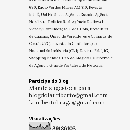
Assunção AM 620, Rádio Dragão do Mar AM
690, Rádio Verdes Mares AM 810, Revista
IstoÉ, Uol Notícias, Agência Estado, Agência
Nordeste, Política Real, Agência Radioweb,
Victory Comunicação, Coca-Cola, Prefeitura
de Caucaia, União de Vereadores e Câmaras do
Ceará (UVC), Revista da Confederação
Nacional da Indústria (CNI), Revista Fale!, iG,
Shopping Benfica. Ceo do Blog do Lauriberto e
da Agência Grande Fortaleza de Notícias.
Participe do Blog
Mande sugestões para
blogdolauriberto@gmail.com
lauribertobraga@gmail.com
Visualizações
3
9
1
8
6
1
0
3