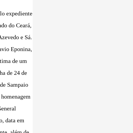
lo expediente
ado do Ceará,
Azevedo e Sá.
navio Eponina,
ítima de um
ha de 24 de
 de Sampaio
a homenagem
General
o, data em
nte, além de