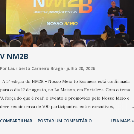
anos, com aumento de casos de dengue, influenza ou H1N1. Trata-
se de uma epidemia com um vírus diferente, com um poder de
contaminação maior que outros coronavírus”, apontou o
secretário. Segundo ele, é uma epidemia com chance de
contaminação alta, podendo gerar um grande risco à população e
ao sistema de saúde. “Precisamos saber fazer a estratificação do
V NM2B
risco da doença, para não so...
Por
Lauriberto Carneiro Braga
julho 20, 2026
A 5ª edição do NM2B - Nosso Meio to Business está confirmada
para o dia 12 de agosto, no La Maison, em Fortaleza. Com o tema
"A força do que é real", o evento é promovido pelo Nosso Meio e
deve reunir cerca de 700 participantes, entre executivos,
empreendedores, gestores e lideranças do Mercado Nacional.
COMPARTILHAR
POSTAR UM COMENTÁRIO
LEIA MAIS »
Desde 2022, o NM2B consolidou-se como um dos principais
encontros do setor de negócios do Nordeste, reunindo