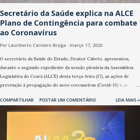
Secretário da Saúde explica na ALCE
Plano de Contingência para combate
ao Coronavírus
Por
Lauriberto Carneiro Braga
março 17, 2020
O secretário da Saúde do Estado, Doutor Cabeto, apresentou,
durante o segundo expediente da sessão plenária da Assembleia
Legislativa do Ceará (ALCE) desta terça-feira (17), as ações de
prevenção à propagação do novo coronavírus (Covid-19) e as
recentes medidas adotadas pelo Governo do Estado na contenção
COMPARTILHAR
POSTAR UM COMENTÁRIO
LEIA MAIS »
da pandemia e atendimento aos enfermos. O secretário informou
que o Estado tem desenvolvido um plano de contingência pautado
em formas de reconhecimento da população suspeita e de
cuidados com os ambientes públicos e domiciliares. “Nós não
estamos vivendo uma epidemia comum, como temos em todos os