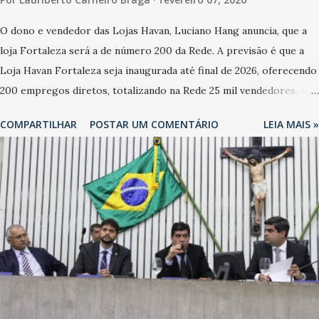
O dono e vendedor das Lojas Havan, Luciano Hang anuncia, que a
loja Fortaleza será a de número 200 da Rede. A previsão é que a
Loja Havan Fortaleza seja inaugurada até final de 2026, oferecendo
200 empregos diretos, totalizando na Rede 25 mil vendedores. A
localização da Havan Fortaleza ainda não foi anunciada
COMPARTILHAR
POSTAR UM COMENTÁRIO
LEIA MAIS »
oficialmente, mas fontes extraoficiais indicam, que será na Avenida
Washington Soares-Messejana. Uma coisa é certa: será a maior
loja Havan do Brasil.