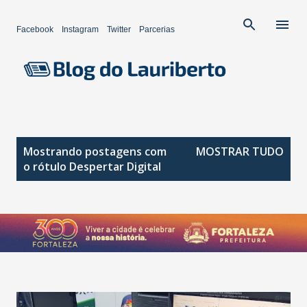
Pular para o conteúdo principal
Facebook
Instagram
Twitter
Parcerias
P
Mostrando postagens com
MOSTRAR TUDO
o
o rótulo
Despertar Digital
s
t
a
g
e
n
s