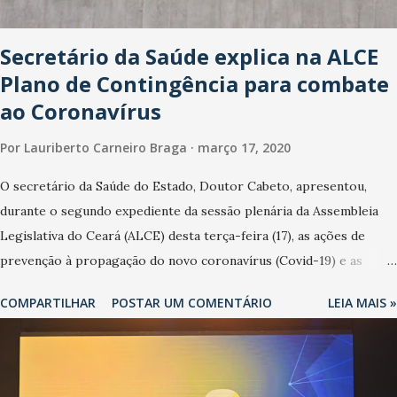
Secretário da Saúde explica na ALCE
Plano de Contingência para combate
ao Coronavírus
Por
Lauriberto Carneiro Braga
março 17, 2020
O secretário da Saúde do Estado, Doutor Cabeto, apresentou,
durante o segundo expediente da sessão plenária da Assembleia
Legislativa do Ceará (ALCE) desta terça-feira (17), as ações de
prevenção à propagação do novo coronavírus (Covid-19) e as
recentes medidas adotadas pelo Governo do Estado na contenção
COMPARTILHAR
POSTAR UM COMENTÁRIO
LEIA MAIS »
da pandemia e atendimento aos enfermos. O secretário informou
que o Estado tem desenvolvido um plano de contingência pautado
em formas de reconhecimento da população suspeita e de
cuidados com os ambientes públicos e domiciliares. “Nós não