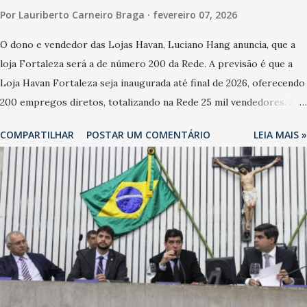
Por
Lauriberto Carneiro Braga
fevereiro 07, 2026
O dono e vendedor das Lojas Havan, Luciano Hang anuncia, que a
loja Fortaleza será a de número 200 da Rede. A previsão é que a
Loja Havan Fortaleza seja inaugurada até final de 2026, oferecendo
200 empregos diretos, totalizando na Rede 25 mil vendedores. A
localização da Havan Fortaleza ainda não foi anunciada
COMPARTILHAR
POSTAR UM COMENTÁRIO
LEIA MAIS »
oficialmente, mas fontes extraoficiais indicam, que será na Avenida
Washington Soares-Messejana. Uma coisa é certa: será a maior
loja Havan do Brasil.