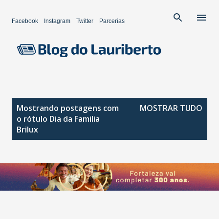
Pular para o conteúdo principal
Facebook
Instagram
Twitter
Parcerias
P
Mostrando postagens com
MOSTRAR TUDO
o
o rótulo
Dia da Familia
s
Brilux
t
a
g
e
n
s