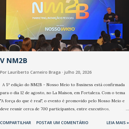
estamos vivendo uma epidemia comum, como temos em todos os
anos, com aumento de casos de dengue, influenza ou H1N1. Trata-
se de uma epidemia com um vírus diferente, com um poder de
contaminação maior que outros coronavírus”, apontou o
secretário. Segundo ele, é uma epidemia com chance de
contaminação alta, podendo gerar um grande risco à população e
ao sistema de saúde. “Precisamos saber fazer a estratificação do
V NM2B
risco da doença, para não so...
Por
Lauriberto Carneiro Braga
julho 20, 2026
A 5ª edição do NM2B - Nosso Meio to Business está confirmada
para o dia 12 de agosto, no La Maison, em Fortaleza. Com o tema
"A força do que é real", o evento é promovido pelo Nosso Meio e
deve reunir cerca de 700 participantes, entre executivos,
empreendedores, gestores e lideranças do Mercado Nacional.
COMPARTILHAR
POSTAR UM COMENTÁRIO
LEIA MAIS »
Desde 2022, o NM2B consolidou-se como um dos principais