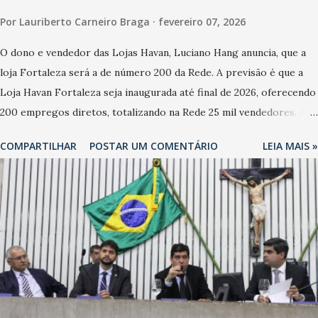
Por
Lauriberto Carneiro Braga
fevereiro 07, 2026
O dono e vendedor das Lojas Havan, Luciano Hang anuncia, que a
loja Fortaleza será a de número 200 da Rede. A previsão é que a
Loja Havan Fortaleza seja inaugurada até final de 2026, oferecendo
200 empregos diretos, totalizando na Rede 25 mil vendedores. A
localização da Havan Fortaleza ainda não foi anunciada
COMPARTILHAR
POSTAR UM COMENTÁRIO
LEIA MAIS »
oficialmente, mas fontes extraoficiais indicam, que será na Avenida
Washington Soares-Messejana. Uma coisa é certa: será a maior
loja Havan do Brasil.