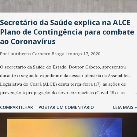
Secretário da Saúde explica na ALCE
Plano de Contingência para combate
ao Coronavírus
Por
Lauriberto Carneiro Braga
março 17, 2020
O secretário da Saúde do Estado, Doutor Cabeto, apresentou,
durante o segundo expediente da sessão plenária da Assembleia
Legislativa do Ceará (ALCE) desta terça-feira (17), as ações de
prevenção à propagação do novo coronavírus (Covid-19) e as
recentes medidas adotadas pelo Governo do Estado na contenção
COMPARTILHAR
POSTAR UM COMENTÁRIO
LEIA MAIS »
da pandemia e atendimento aos enfermos. O secretário informou
que o Estado tem desenvolvido um plano de contingência pautado
em formas de reconhecimento da população suspeita e de
cuidados com os ambientes públicos e domiciliares. “Nós não