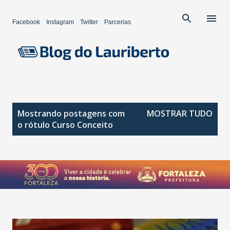
Pular para o conteúdo principal
Facebook
Instagram
Twitter
Parcerias
P
Mostrando postagens com
MOSTRAR TUDO
o
o rótulo
Curso Conceito
s
t
a
g
e
n
s