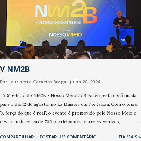
estamos vivendo uma epidemia comum, como temos em todos os
anos, com aumento de casos de dengue, influenza ou H1N1. Trata-
se de uma epidemia com um vírus diferente, com um poder de
contaminação maior que outros coronavírus”, apontou o
secretário. Segundo ele, é uma epidemia com chance de
contaminação alta, podendo gerar um grande risco à população e
ao sistema de saúde. “Precisamos saber fazer a estratificação do
V NM2B
risco da doença, para não so...
Por
Lauriberto Carneiro Braga
julho 20, 2026
A 5ª edição do NM2B - Nosso Meio to Business está confirmada
para o dia 12 de agosto, no La Maison, em Fortaleza. Com o tema
"A força do que é real", o evento é promovido pelo Nosso Meio e
deve reunir cerca de 700 participantes, entre executivos,
empreendedores, gestores e lideranças do Mercado Nacional.
COMPARTILHAR
POSTAR UM COMENTÁRIO
LEIA MAIS »
Desde 2022, o NM2B consolidou-se como um dos principais