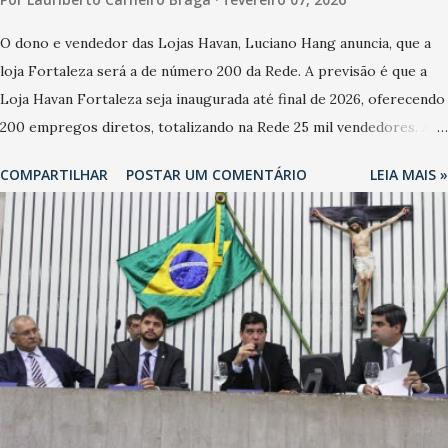
O dono e vendedor das Lojas Havan, Luciano Hang anuncia, que a
loja Fortaleza será a de número 200 da Rede. A previsão é que a
Loja Havan Fortaleza seja inaugurada até final de 2026, oferecendo
200 empregos diretos, totalizando na Rede 25 mil vendedores. A
localização da Havan Fortaleza ainda não foi anunciada
COMPARTILHAR
POSTAR UM COMENTÁRIO
LEIA MAIS »
oficialmente, mas fontes extraoficiais indicam, que será na Avenida
Washington Soares-Messejana. Uma coisa é certa: será a maior
loja Havan do Brasil.