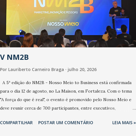
anos, com aumento de casos de dengue, influenza ou H1N1. Trata-
se de uma epidemia com um vírus diferente, com um poder de
contaminação maior que outros coronavírus”, apontou o
secretário. Segundo ele, é uma epidemia com chance de
contaminação alta, podendo gerar um grande risco à população e
ao sistema de saúde. “Precisamos saber fazer a estratificação do
V NM2B
risco da doença, para não so...
Por
Lauriberto Carneiro Braga
julho 20, 2026
A 5ª edição do NM2B - Nosso Meio to Business está confirmada
para o dia 12 de agosto, no La Maison, em Fortaleza. Com o tema
"A força do que é real", o evento é promovido pelo Nosso Meio e
deve reunir cerca de 700 participantes, entre executivos,
empreendedores, gestores e lideranças do Mercado Nacional.
COMPARTILHAR
POSTAR UM COMENTÁRIO
LEIA MAIS »
Desde 2022, o NM2B consolidou-se como um dos principais
encontros do setor de negócios do Nordeste, reunindo