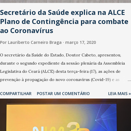
Secretário da Saúde explica na ALCE
Plano de Contingência para combate
ao Coronavírus
Por
Lauriberto Carneiro Braga
março 17, 2020
O secretário da Saúde do Estado, Doutor Cabeto, apresentou,
durante o segundo expediente da sessão plenária da Assembleia
Legislativa do Ceará (ALCE) desta terça-feira (17), as ações de
prevenção à propagação do novo coronavírus (Covid-19) e as
recentes medidas adotadas pelo Governo do Estado na contenção
COMPARTILHAR
POSTAR UM COMENTÁRIO
LEIA MAIS »
da pandemia e atendimento aos enfermos. O secretário informou
que o Estado tem desenvolvido um plano de contingência pautado
em formas de reconhecimento da população suspeita e de
cuidados com os ambientes públicos e domiciliares. “Nós não
estamos vivendo uma epidemia comum, como temos em todos os