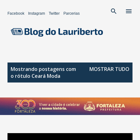
Pular para o conteúdo principal
Facebook
Instagram
Twitter
Parcerias
P
Mostrando postagens com
MOSTRAR TUDO
o
o rótulo
Ceará Moda
s
t
a
g
e
n
s