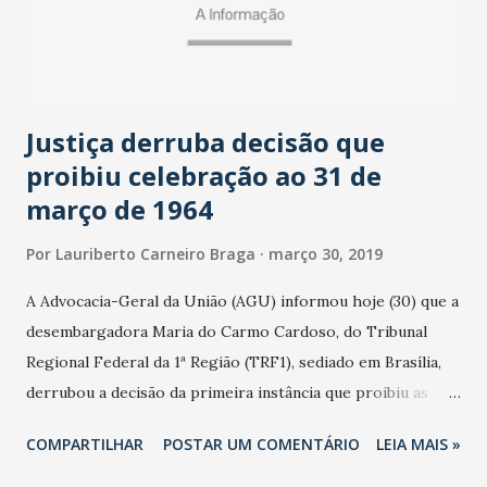
apagarão as luzes. A mobilização tem alcance mundial.
Monumentos como Torre Eiffel, em Paris; Opera House, em
Sidney; Empire State Building, nos Estados Unidos; e Burj
Khalifa, em Dubai, apagarão...
Justiça derruba decisão que
proibiu celebração ao 31 de
março de 1964
Por
Lauriberto Carneiro Braga
março 30, 2019
A Advocacia-Geral da União (AGU) informou hoje (30) que a
desembargadora Maria do Carmo Cardoso, do Tribunal
Regional Federal da 1ª Região (TRF1), sediado em Brasília,
derrubou a decisão da primeira instância que proibiu as
comemorações do aniversário de 55 anos da instituição do
COMPARTILHAR
POSTAR UM COMENTÁRIO
LEIA MAIS »
regime militar no domingo (31). Ao analisar o recurso da
AGU, a magistrada entende que não há ilegalidades na