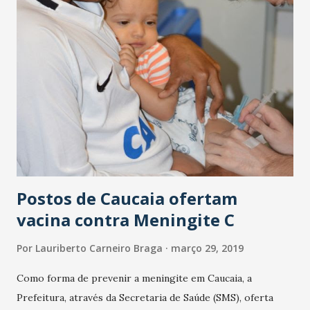
infantil, combate à exploração sexual e combate à violência
contra o idoso. Para a subsecretária da SDS, Telma
Diógenes, a realização das ações nas comunidades
possibilita que a população usufrua de serviços muitas
vezes desconhecidos. “Contamos com várias secretarias
apoiando o evento que presta cidadania itinerante em todas
as regiões do município”, destaca. Também foram realizadas
ações na área da saúde, espaço de beleza, atividades
recreativas para crianças e distribuição de 160 mudas de
pla...
Postos de Caucaia ofertam
vacina contra Meningite C
Por
Lauriberto Carneiro Braga
março 29, 2019
Como forma de prevenir a meningite em Caucaia, a
Prefeitura, através da Secretaria de Saúde (SMS), oferta