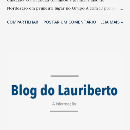
Nordestão em primeiro lugar no Grupo A com 13 pontos
vindos três vitórias e quatro empates. O Vitória ficou em
COMPARTILHAR
POSTAR UM COMENTÁRIO
LEIA MAIS »
quarto lugar com sete pontos vindos de sete empates.
Neste sábado (30) fez um a zero no ABC (RN), na Arena
Castelão, gol de Edinho (foto Leonardo Moreira) aos 25
minutos do segundo tempo. O Fortaleza ganhou com
Marcelo Boeck; Araruna (Osvaldo), Juan Quintero, Róger
Carvalho e Carlinhos; Paulo Roberto (Derley), Dodô,
Edinho (Ederson) e Gabriel Dias; Wellington Paulista e
Marcinho - Treinador: Rogério Ceni. Cartão amarelo:
Derley e Dodô. O ABC perdeu com Saulo; Valdemir,
Maurício, Henrique e Evandro; Wenderson, Xavier, Adrian e
Boris; Veterano e Wanderson - Treinador: Ranielle Ribeiro.
Cartão amarelo: Xavier. Renda de R$ 71.702,00 para 15.628
pagantes e 159 não pagantes. Quartas: Fortaleza x V...