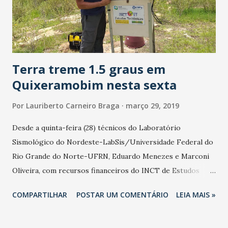
Gestão (Seplag) do Governo do Ceará. Taxas de
crescimento (%) do Valor Adicionado por setores e
atividades selecionadas – Ceará – 4º Trimestre de 2018
(*). (Relação a igual...
Terra treme 1.5 graus em
Quixeramobim nesta sexta
Por
Lauriberto Carneiro Braga
março 29, 2019
Desde a quinta-feira (28) técnicos do Laboratório
Sismológico do Nordeste-LabSis/Universidade Federal do
Rio Grande do Norte-UFRN, Eduardo Menezes e Marconi
Oliveira, com recursos financeiros do INCT de Estudos
Tectônicos, começaram a instalação de uma rede
COMPARTILHAR
POSTAR UM COMENTÁRIO
LEIA MAIS »
sismográfica local no Ceará. As duas primeiras estações, em
Quixeramobim (QIFO - Fogareiro e QISJ - São Joaquim) já
estão em operação tendo sido registrados os primeiros