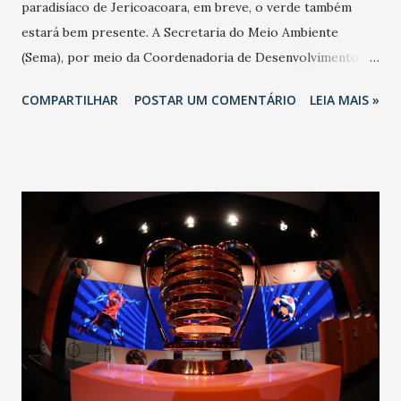
paradisíaco de Jericoacoara, em breve, o verde também
estará bem presente. A Secretaria do Meio Ambiente
(Sema), por meio da Coordenadoria de Desenvolvimento
Sustentável (Codes), com o propósito de incentivar a
COMPARTILHAR
POSTAR UM COMENTÁRIO
LEIA MAIS »
sustentabilidade ambiental no município de Jijoca de
Jericoacoara, está desenvolvendo o projeto Selo Empresa
Sustentável. “A certificação vai coroar empreendimentos da
Vila de Jericoacoara que integram as dimensões, social,
econômica e ambiental, base para o desenvolvimento
sustentável, às suas ações”, diz o secretário cearense de
Meio Ambiente, Artur Bruno. Nesta sexta-feira (29), no Polo
de Jericoacoara, aconteceu o primeiro workshop Selo
Empresa Sustentável. “O encontro é dirigido aos
representantes de empresas que se disponibilizarem a
participar”, informa a facilitadora do encontro, Johanna
Braide, técnica da Codes. “A certificação – sem custo para o