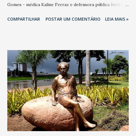
Gomes - médica Kaline Ferraz e defensora pública Jeritza
Braga. Larissa Gaspar - secretária de Direitos Humanos,
COMPARTILHAR
POSTAR UM COMENTÁRIO
LEIA MAIS »
Socorro França; e primeira dama do Estado, Onélia Santana.
Libânia Holanda - advogada Ana Carvalho e psicopedagoga
Joana Anselmo do Nascimento. Lucimar Martins -
professora Cláudia Sales e educadora Francisca Assis
Barbosa. Marília do Posto - médica Carina Bandeira e líder
comunitária Maria Alderez Lima. Onélia Santana agradeceu
a homenagem: