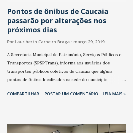
nas faixas etárias de três mese...
Pontos de ônibus de Caucaia
passarão por alterações nos
próximos dias
Por
Lauriberto Carneiro Braga
março 29, 2019
A Secretaria Municipal de Patrimônio, Serviços Públicos e
Transportes (SPSPTrans), informa aos usuários dos
transportes públicos coletivos de Caucaia que alguns
pontos de ônibus localizados na sede do município
passarão por mudanças nos locais de paradas nos próximos
COMPARTILHAR
POSTAR UM COMENTÁRIO
LEIA MAIS »
dias. As linhas de ônibus que fazem a parada para embarque
e desembarque de passageiros na Rua Coronel Correia, em
frente à loja Zenir, terão um novo ponto, em frente à
papelaria o Dudu, na mesma rua, alguns metros à frente.
Outra mudança é com as linhas que seguem pela Avenida da