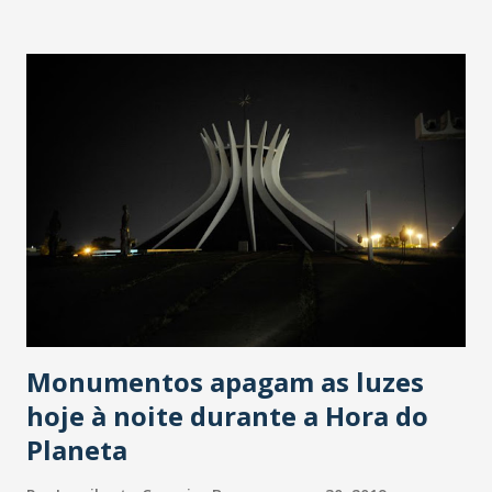
cariocas na segunda metade do século passado. Foto:
Agência Brasil Época em que Rio de Janeiro era capital
federal, quando os jornalistas nem sonhavam com um
mundo digital e as redações pensavam apenas em levar
notícias fresquinhas assim que o dia começasse. As
histórias são muitas, como a de uma que a polícia acabou
com uma recepção ao presidente americano John Kennedy,
após a denúncia de um vizinho que reclamou do barulho.
Nas 316 páginas do livro, estão episódios do cotidiano de
redações de O Globo, Últimas Hora, Jornal do Brasil,
Correio da Manhã. Contadas por mestres como Ricardo
Boechat (morto...
Monumentos apagam as luzes
hoje à noite durante a Hora do
Planeta