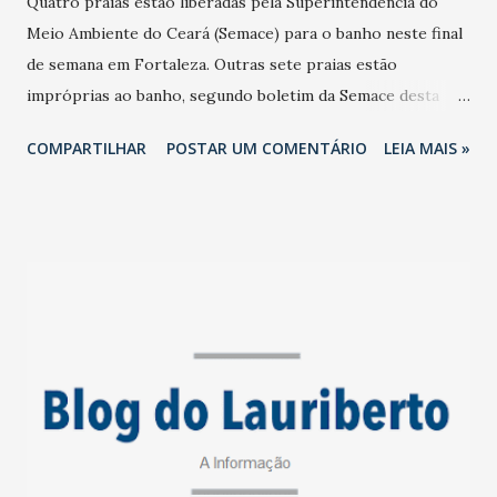
Quatro praias estão liberadas pela Superintendência do
Meio Ambiente do Ceará (Semace) para o banho neste final
de semana em Fortaleza. Outras sete praias estão
impróprias ao banho, segundo boletim da Semace desta
sexta-feira (29). Confira as praias com balneabilidade: Entre
COMPARTILHAR
POSTAR UM COMENTÁRIO
LEIA MAIS »
o Aquário até o Espigão da R ua João Cordeiro. Entre os
Postos dos Bombeiros 7 e 8. Entre a Praça 31 de Março até
Posto dos Bombeiros 4. Entre a Avenida Philomeno Gomes
até a Rua Padre Mororó. As praias poluídas: Entre a Volta
da Jurema até foz do Riacho Maceió Entre Espigão da Rui
Barbosa até a Rua José Vilar e o Espigão Entre os Postos
dos Bombeiros 1 e 2 Farol Entre a Rua das Goiabeiras até a
Rua Lagoa do Abaeté Entre a Foz do Rio Ceará até a Rua
das Goiabeiras Barra do Ceará. Os critérios de
balneabilidade utilizados estão descritos na Resolução
CONAMA 274. Própria: Quando em 80% ou mais de um