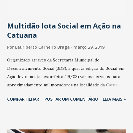
conjunto de amostras obtidas em cada uma das cinco
semanas ...
Multidão lota Social em Ação na
Catuana
Por
Lauriberto Carneiro Braga
março 29, 2019
Organizado através da Secretaria Municipal de
Desenvolvimento Social (SDS), a quarta edição do Social em
Ação levou nesta sexta-feira (29/03) vários serviços para
aproximadamente mil moradores na localidade da Catuana,
em Caucaia. As atividades foram realizadas na Escola de
COMPARTILHAR
POSTAR UM COMENTÁRIO
LEIA MAIS »
Ensino Infantil e Ensino Fundamental (EEIEF) Plácido
Monteiro Gondim e contou com palestras educativas. Além
disso, foram realizadas oficinas com as temáticas da
alimentação saudável, combate à exploração do trabalho