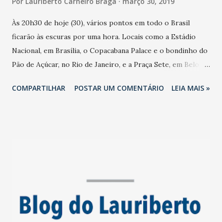
Por
Lauriberto Carneiro Braga
março 30, 2019
Às 20h30 de hoje (30), vários pontos em todo o Brasil
ficarão às escuras por uma hora. Locais como a Estádio
Nacional, em Brasília, o Copacabana Palace e o bondinho do
Pão de Açúcar, no Rio de Janeiro, e a Praça Sete, em Belo
Horizonte, apagarão as luzes como parte da Hora do
COMPARTILHAR
POSTAR UM COMENTÁRIO
LEIA MAIS »
Planeta, mobilização liderada pela organização não
governamental (ONG) WWF. A Hora do Planeta é um
movimento simbólico que ocorre uma vez por ano, no fim
de março. A mobilização existe desde 2007 e aqueles que
participam firmam o compromisso com o planeta de
criação de um mundo sustentável. A ideia é que vários
pontos em todo o mundo apaguem as luzes entre 20h30 e
21h30, em seus horários locais. De acordo com a ONG, 95
cidades brasileiras se comprometeram com o movimento.
De acordo com a entidade, 130 monumentos dos país