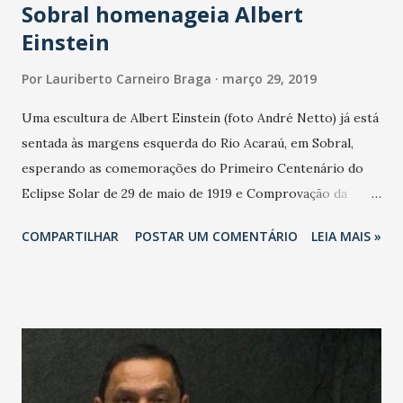
Sobral homenageia Albert
Einstein
Por
Lauriberto Carneiro Braga
março 29, 2019
Uma escultura de Albert Einstein (foto André Netto) já está
sentada às margens esquerda do Rio Acaraú, em Sobral,
esperando as comemorações do Primeiro Centenário do
Eclipse Solar de 29 de maio de 1919 e Comprovação da
Teoria da Relatividade Geral. Após um dia repleto de
COMPARTILHAR
POSTAR UM COMENTÁRIO
LEIA MAIS »
palestras, foi realizada, a abertura oficial da reunião
regional da Sociedade Brasileira para o Progresso da
Ciência (SBPC) em Sobral. O encontro contou com a
participação de cientistas, professores, estudantes e
público em geral. “Esse é um dos eventos mais importantes
do Ano Municipal das Ciências, ano consagrado para as
comemorações do eclipse total do sol, que aconteceu em