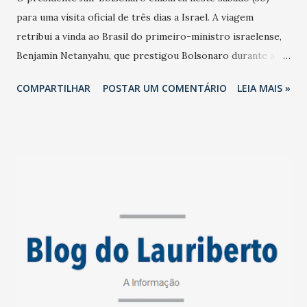
para uma visita oficial de três dias a Israel. A viagem
retribui a vinda ao Brasil do primeiro-ministro israelense,
Benjamin Netanyahu, que prestigou Bolsonaro durante a
posse, no dia 1º de janeiro. Ambos se encontram amanhã em
COMPARTILHAR
POSTAR UM COMENTÁRIO
LEIA MAIS »
Tel Aviv. Segundo a Presidência da República, Bolsonaro
pode assinar até quatro acordos de cooperação com o
governo israelense, em áreas como defesa, serviços aéreos,
saúde e ciência e tecnologia. Bolsonaro será acompanhado
por uma comitiva formada pelos ministros Ernesto Araújo
(Relações Exteriores), Bento Costa Lima (Minas e Energia),
Marcos Pontes (Ciência, Tecnologia, Informação e
Comunicações), Augusto Heleno (Gabinete de Segurança
Institucional), além do tenente-brigadeiro do ar Raul
Botelho, chefe do Estado-Maior conjunto das Forças
Armadas, e do secretário da Pesca, Jorge Seif. O grupo
ainda inclui os senadores Chico Rodrigues (DEM-RR), Flávio