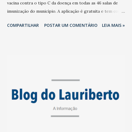
vacina contra o tipo C da doença em todas as 46 salas de
imunização do município. A aplicação é gratuita e tem como
público-alvo, conforme determina o Ministério da Saúde,
COMPARTILHAR
POSTAR UM COMENTÁRIO
LEIA MAIS »
crianças com idade entre três meses e cinco anos
incompletos, além de adolescentes de 11 a 14 anos. Existem
diversas medidas que podem garantir a prevenção da
meningite. Acompanhar rigorosamente o Calendário
Nacional de Vacinação do Sistema Único de Saúde (SUS) é
uma delas. Para isso, é necessário que a população
acompanhe os registros do documento vacinal que
apresenta a sistematização das vacinas incluindo as contra a
meningite. Em 2010, a vacina Meningocócica C foi
incorporada ao Programa Nacional de Imunização. “Ela
protege contra o sorogrupo C que hoje é o responsável
pela maioria dos casos da doença meningocócica.
Atualmente o SUS disponibiliza essa vacina para crianças