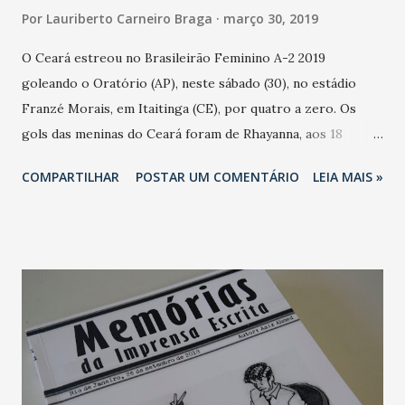
Por
Lauriberto Carneiro Braga
março 30, 2019
O Ceará estreou no Brasileirão Feminino A-2 2019
goleando o Oratório (AP), neste sábado (30), no estádio
Franzé Morais, em Itaitinga (CE), por quatro a zero. Os
gols das meninas do Ceará foram de Rhayanna, aos 18
minutos do primeiro tempo; Valeska, aos quatro; e Valéria
COMPARTILHAR
POSTAR UM COMENTÁRIO
LEIA MAIS »
aos 11 e 15 minutos do segundo tempo. O Ceará lidera o
Grupo A com três pontos ao lado do Tiradentes (PI), que
goleou o Santa Quitéria (MA) por 7 a 3. A primeira rodada
termina neste domingo (31), às três da tarde, com Esmac
(PA) x São Valério (TO), em Belém (PA). O Ceará volta a
jogar em 11 de abril, às quatro da tarde, no Castelão, em São
Luís (MA) contra o Santa Quitéria.