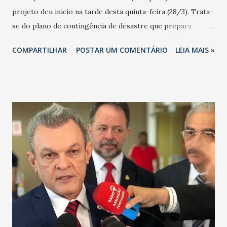
projeto deu inicio na tarde desta quinta-feira (28/3). Trata-
se do plano de contingência de desastre que prepara
equipes de várias secretarias para atuarem em eventuais
COMPARTILHAR
POSTAR UM COMENTÁRIO
LEIA MAIS »
sinistros naturais no município. Foto: Prefeitura de Caucaia
É a primeira vez na história de Caucaia que um plano desta
magnitude é debatido. Airton da Silva, coordenador da
Defesa Civil, ressalta a preocupação de elaborar um estudo
para que a população tenha mais segurança e assistência
após os desastres naturais. "Hoje iniciamos abordando a
erosão costeira no litoral. Temos também a questão do
sinistro das inundações nos bairros da cidade, a estiagem na
região do sertão e os possíveis deslizamentos de terra na
encosta das serras". Conforme Kaká Pires, assessor
especial, o projeto foi um pedido do prefeito Naumi
Amorim para reunir as secretarias e traçar projetos de
contingenciamento para dar sup...