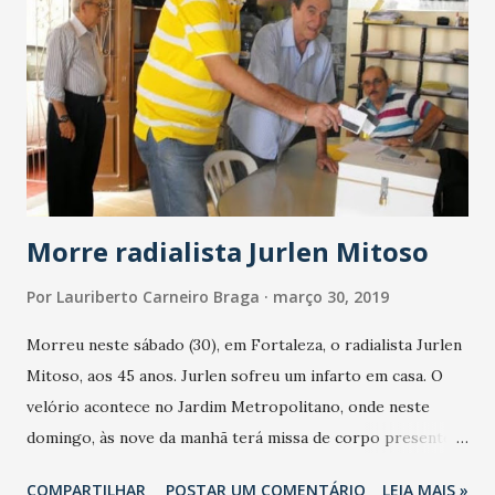
Leandro Carvalho (Wescley) e Róger - Treinador: Lisca.
Cartão amarelo: Luiz Otávio. O Salgueiro perdeu com
Luciano; Jamerson, João Paulo Sousa, Guilherme Santos e
Kevyn; Bruno Sena, Guilherme, João Paulo Silva e Muller;
Tarcísio (Renato) e Willian (Anderson) - Treinador: Sérgio
China. Cartão amarelo: Tarcísio. Resultados oitava rodada:
Salgueiro 1x3 Ceará. Fortal...
Morre radialista Jurlen Mitoso
Por
Lauriberto Carneiro Braga
março 30, 2019
Morreu neste sábado (30), em Fortaleza, o radialista Jurlen
Mitoso, aos 45 anos. Jurlen sofreu um infarto em casa. O
velório acontece no Jardim Metropolitano, onde neste
domingo, às nove da manhã terá missa de corpo presente,
seguida de sepultamento. Jurlen Mitoso trabalhou na Rádio
COMPARTILHAR
POSTAR UM COMENTÁRIO
LEIA MAIS »