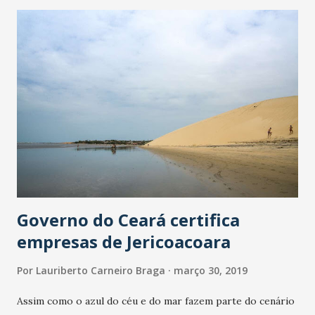
pontos do Ceará, os clientes ganharão um cupom valendo
uma bolsa térmica personalizada do Ecoenel. O brinde
poderá ser retirado des 10 a 28 de junho, no ponto de
coleta onde o cliente realiza as trocas. Em Fortaleza, os
pontos dos bairros Dias Macedo, Edson Queiroz,
Jacarecanga, Maraponga, Messejana, Mondubim, Papicu,
Parangaba, Pirambu, Praia de Iracema, Presidente Kennedy,
Serrinha, Tancredo Neves e Cajazeiras estarão recebendo
as latinhas. Ecopontos de outros municípios como Caucaia,
Maracanaú, Canindé e Juazeiro do Norte,...
Governo do Ceará certifica
empresas de Jericoacoara
Por
Lauriberto Carneiro Braga
março 30, 2019
Assim como o azul do céu e do mar fazem parte do cenário