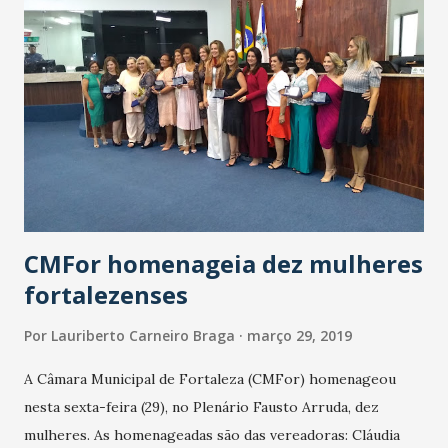
ainda: Altos (PI) x CSA (AL). CRB (AL) x Botafogo (PB).
Vitória (BA) x Náutico (PE). Sampaio (MA) x Bahia (BA). Santa
Cruz (PE) x Confiança (SE). Sergipe (SE) x Moto (MA). No
Grupo A classificado antecipadamente o Fortaleza. Lutam
pelas três outras vagas: Santa Cruz, CRB, Salgueiro, Vitória
e Sergipe. Eliminados: Altos e Sampaio. No Grupo B
classificado antecipadamente o Botafogo (PB). Lutam pela...
CMFor homenageia dez mulheres
fortalezenses
Por
Lauriberto Carneiro Braga
março 29, 2019
A Câmara Municipal de Fortaleza (CMFor) homenageou
nesta sexta-feira (29), no Plenário Fausto Arruda, dez
mulheres. As homenageadas são das vereadoras: Cláudia