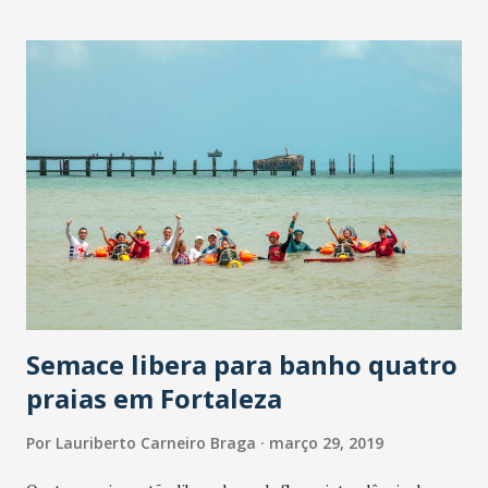
eventos. A atividade sísmica continua na região, na forma de
microtremores mas, nesta sexta-feira (29) às 15h14 foi
registrado um evento de magnitude 1.5 graus, acima do
limiar de percepção costumeiro para eventos no Nordeste,
de 1.5. O técnico Eduardo Menezes instalando a estação
QISJ, em São Joaquim, Quixeramobim "Esperamos que os
dados coletados possam esclarecer melhor onde está a
área epicentral dos eventos que tem sido sentidos pela
população", destacam os pesquisadores Joaquim Ferreira,
Eduardo Menezes , Marconi Oliveira, Flaub...
Semace libera para banho quatro
praias em Fortaleza
Por
Lauriberto Carneiro Braga
março 29, 2019