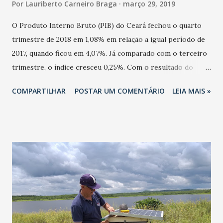
Por
Lauriberto Carneiro Braga
março 29, 2019
O Produto Interno Bruto (PIB) do Ceará fechou o quarto
trimestre de 2018 em 1,08% em relação a igual período de
2017, quando ficou em 4,07%. Já comparado com o terceiro
trimestre, o índice cresceu 0,25%. Com o resultado do
último trimestre do ano passado, o PIB cearense em 2018
COMPARTILHAR
POSTAR UM COMENTÁRIO
LEIA MAIS »
ficou em 1,01%, um pouco abaixo do desempenho nacional,
que foi de 1,1%. O resultado de 2018 mostra que a economia
cearense mantém o processo de recuperação após o
período de crise no país nos anos de 2015 e 2016. Já a
previsão para a taxa de crescimento do PIB em 2019 foi
revisada para 2%, abaixo da estimativa realizada em
dezembro de 2018, que era de 2,5%. Os dados da economia
cearense foram divulgados hoje para a imprensa pelo
Instituto de Pesquisa e Estratégia Econômica do Ceará
(Ipece), órgão vinculado à Secretaria de Planejamento e