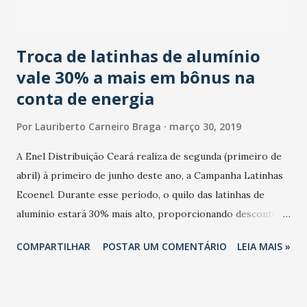
Bolsonaro (PSL-RJ) e Soraya Thronicke (PSL-MS) e a
deputa...
Troca de latinhas de alumínio
vale 30% a mais em bônus na
conta de energia
Por
Lauriberto Carneiro Braga
março 30, 2019
A Enel Distribuição Ceará realiza de segunda (primeiro de
abril) à primeiro de junho deste ano, a Campanha Latinhas
Ecoenel. Durante esse​ período, o quilo das latinhas de
alumínio estará 30% mais alto, proporcionando descontos
ainda maiores na conta de energia dos clientes residenciais
COMPARTILHAR
POSTAR UM COMENTÁRIO
LEIA MAIS »
cadastrados no Ecoenel, programa que troca resíduos por
bônus na fatura de energia. Além disso, a cada 20 quilos de
quaisquer resíduos (exceto vidro) deixados em um dos 46