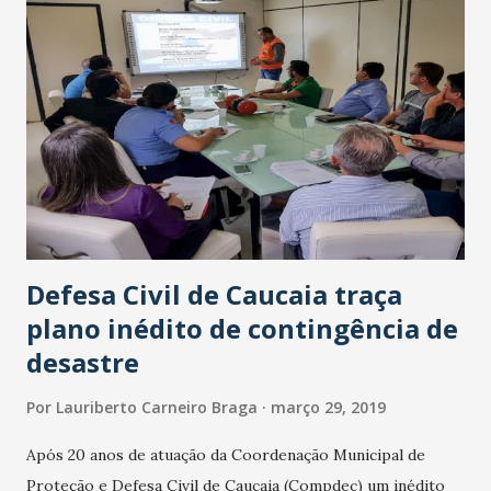
Integração que terão sua parada de embarque e
desembarque de passageiros na Rua Barão de Ibiapaba,
próximo ao Xixico. O objetivo da alteração é melhorar o
atendimento aos passageiros e dar uma melhor fluidez ao
trânsito da região. As alterações devem começar a partir da
segunda quinzena de abril.
Defesa Civil de Caucaia traça
plano inédito de contingência de
desastre
Por
Lauriberto Carneiro Braga
março 29, 2019
Após 20 anos de atuação da Coordenação Municipal de
Proteção e Defesa Civil de Caucaia (Compdec) um inédito