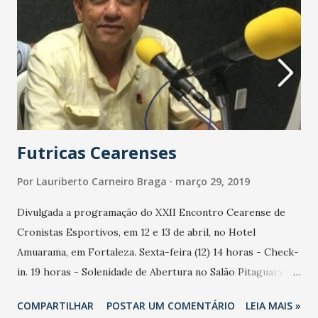
29 de maio de 1919 e que foi observado em dois pontos do
planeta: aqui em Sobral, na Praça do Patrocínio, e na Ilha do
Príncipe, na costa da África. O fenômeno foi fundamental
para que o físico alemão Albert Einstein comprovasse a
Teoria da Relatividade Geral”, explicou o prefeito Ivo
Gomes. O presidente da SBPC, professor Ildeu Moreira, ...
Futricas Cearenses
Por
Lauriberto Carneiro Braga
março 29, 2019
Divulgada a programação do XXII Encontro Cearense de
Cronistas Esportivos, em 12 e 13 de abril, no Hotel
Amuarama, em Fortaleza. Sexta-feira (12) 14 horas - Check-
in. 19 horas - Solenidade de Abertura no Salão Pitaguary. 21
horas - Jantar de Abertura. Sábado (13) 8h30 - Palestra
COMPARTILHAR
POSTAR UM COMENTÁRIO
LEIA MAIS »
com o presidente do Conselho Superior da