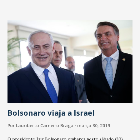
mensagem enviada pelo Ministério da Defesa para que seja
lida nos quartéis das Forças Armadas. Em decisão proferida
ontem (29), a juíza Ivani Silva da Luz, da 6ª Vara da Justiça
Federal em Brasília, proibiu a leitura da mensagem. Por
recomendação do presidente Jair Bolsonaro, as unidades
militares devem ler a ordem do dia para relembrar a data,
que teve início o período militar, que durou 21 anos (1964 a
1985). O ministro do Supremo Tribunal Federal (STF)
Gilmar Mendes também rejeitou o mesmo pedido feito
pelo Instituto Vladimir Herzog e por parentes de vítimas
para proibir comemorações. A ...
Bolsonaro viaja a Israel
Por
Lauriberto Carneiro Braga
março 30, 2019
O presidente Jair Bolsonaro embarca neste sábado (30)