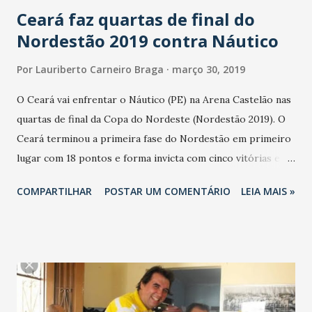
Ceará faz quartas de final do
Nordestão 2019 contra Náutico
Por
Lauriberto Carneiro Braga
março 30, 2019
O Ceará vai enfrentar o Náutico (PE) na Arena Castelão nas
quartas de final da Copa do Nordeste (Nordestão 2019). O
Ceará terminou a primeira fase do Nordestão em primeiro
lugar com 18 pontos e forma invicta com cinco vitórias e
três empates. Neste sábado o Ceará fez 3 a 1 no Salgueiro
COMPARTILHAR
POSTAR UM COMENTÁRIO
LEIA MAIS »
(PE), no estádio Cornélio de Barros. Os gols do Ceará
foram marcados no primeiro tempo com Eduardo Brock,
aos 12; Róger, aos 17; e Fernando Sobral, aos 38 minutos.
Renato descontou no segundo tempo. O Ceará ganhou com
Richard; Cristovam, Tiago Alves, Eduardo Brock e João
Lucas; Edinho, Fernando Sobral (Charles), Chico e Auremir;