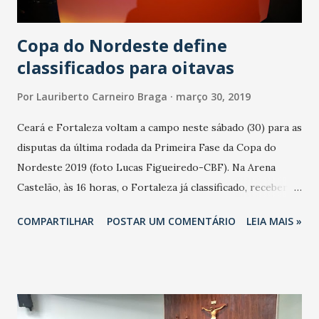
empreendimento – é uma medida de adesão voluntária”,
comple...
Copa do Nordeste define
classificados para oitavas
Por
Lauriberto Carneiro Braga
março 30, 2019
Ceará e Fortaleza voltam a campo neste sábado (30) para as
disputas da última rodada da Primeira Fase da Copa do
Nordeste 2019 (foto Lucas Figueiredo-CBF). Na Arena
Castelão, às 16 horas, o Fortaleza já classificado, receberá o
ABC (RN). Se vencer, o clube leonino encerra esta etapa na
COMPARTILHAR
POSTAR UM COMENTÁRIO
LEIA MAIS »
liderança do Grupo A e garante a vantagem de jogar em
casa nas quartas de final. O Ceará encara o Salgueiro, em
Pernambuco. O confronto será às 16 horas, no estádio
Cornélio de Barros. Se o resultado do jogo for um empate,
o Ceará pode assegurar a vaga nas quartas. A rodada tem