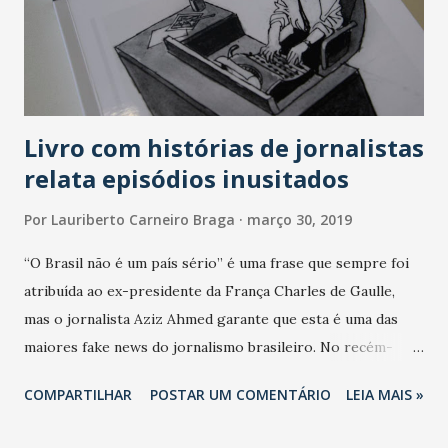
Livro com histórias de jornalistas
relata episódios inusitados
Por
Lauriberto Carneiro Braga
março 30, 2019
“O Brasil não é um país sério” é uma frase que sempre foi
atribuída ao ex-presidente da França Charles de Gaulle,
mas o jornalista Aziz Ahmed garante que esta é uma das
maiores fake news do jornalismo brasileiro. No recém-
lançado livro “Memórias da imprensa escrita”, Ahmed
COMPARTILHAR
POSTAR UM COMENTÁRIO
LEIA MAIS »
publica esta e outras histórias, contadas por 26 jornalistas
que comandaram as principais redações dos jornais