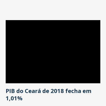
Apcdec/presidente do Sindicato dos Radialistas e
Publicitários do Ceará, Edilson Alves (foto). 9h30 - Palestra
com o presidente da Abarce e vice-presidente da
AIPS(América do Sul): Kleiber Beltrão. 10h45 - Coffee
Break. 11 horas - Palestra do diretor de competições da
Federação Cearense de Futebol (FCF), Júlio César Manso.
12 horas- Almoço. 13h30 - Mesa de Debates com Grandes
Nomes da Apcdec: "Os segredos do sucesso na Crônica
Esportiva". 15 horas - Entrega de Comendas e sorteio de
brindes. 16 horas - Coquetel de encerramento e check-out.
PIB do Ceará de 2018 fecha em
1,01%