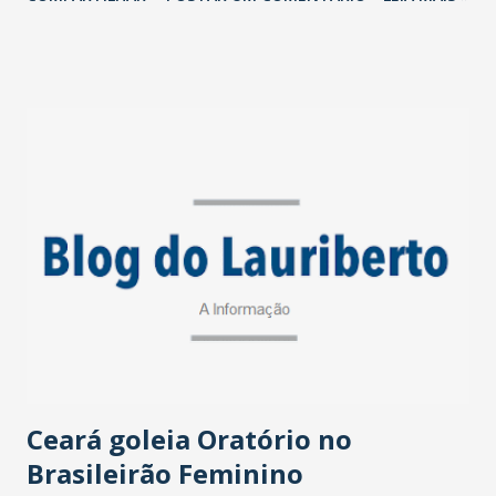
Cidade AM e Ceará Rádio Clube; e TV Cidade. Tinha projeto
de voltar à tevê, inclusive com programas pilotos gravados.
Jurlen era filho de Jurandir Mitoso, que faleceu em julho de
2015, aos 78 anos, também de infarto.
Ceará goleia Oratório no
Brasileirão Feminino