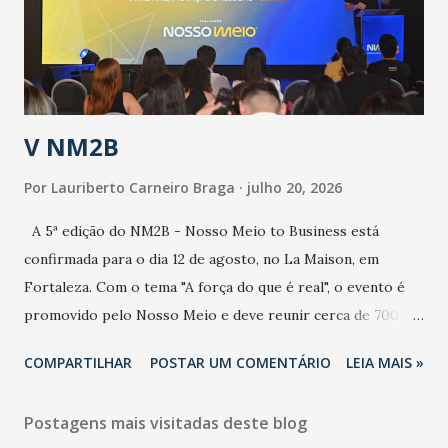
contaminação maior que outros coronavírus”, apontou o
secretário. Segundo ele, é uma epidemia com chance de
contaminação alta, podendo gerar um grande risco à
população e ao sistema de saúde. “Precisamos saber fazer a
estratificação do risco da doença, para não so...
V NM2B
Por
Lauriberto Carneiro Braga
julho 20, 2026
A 5ª edição do NM2B - Nosso Meio to Business está
confirmada para o dia 12 de agosto, no La Maison, em
Fortaleza. Com o tema "A força do que é real", o evento é
promovido pelo Nosso Meio e deve reunir cerca de 700
participantes, entre executivos, empreendedores, gestores
COMPARTILHAR
POSTAR UM COMENTÁRIO
LEIA MAIS »
e lideranças do Mercado Nacional. Desde 2022, o NM2B
consolidou-se como um dos principais encontros do setor
Postagens mais visitadas deste blog
de negócios do Nordeste, reunindo profissionais de marcas