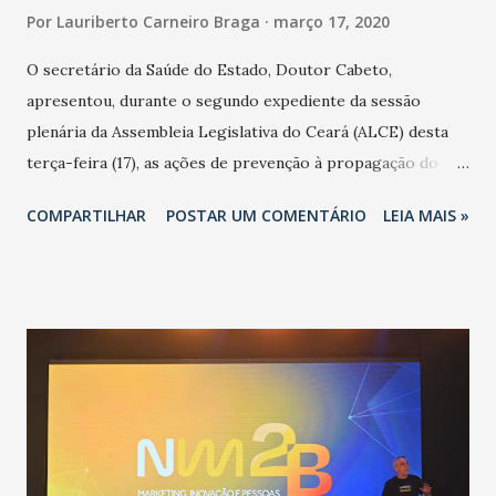
Por
Lauriberto Carneiro Braga
março 17, 2020
O secretário da Saúde do Estado, Doutor Cabeto,
apresentou, durante o segundo expediente da sessão
plenária da Assembleia Legislativa do Ceará (ALCE) desta
terça-feira (17), as ações de prevenção à propagação do
novo coronavírus (Covid-19) e as recentes medidas
COMPARTILHAR
POSTAR UM COMENTÁRIO
LEIA MAIS »
adotadas pelo Governo do Estado na contenção da
pandemia e atendimento aos enfermos. O secretário
informou que o Estado tem desenvolvido um plano de
contingência pautado em formas de reconhecimento da
população suspeita e de cuidados com os ambientes
públicos e domiciliares. “Nós não estamos vivendo uma
epidemia comum, como temos em todos os anos, com
aumento de casos de dengue, influenza ou H1N1. Trata-se
de uma epidemia com um vírus diferente, com um poder de