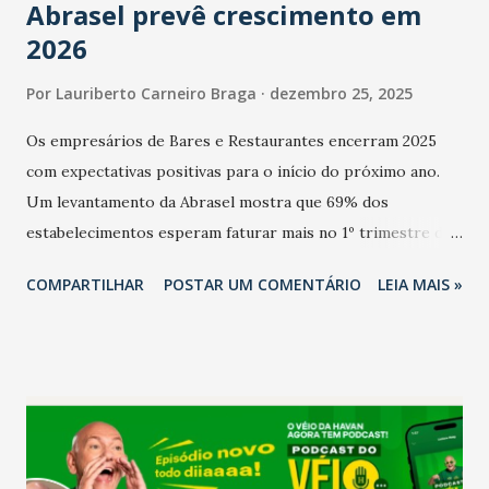
Abrasel prevê crescimento em
2026
Por
Lauriberto Carneiro Braga
dezembro 25, 2025
Os empresários de Bares e Restaurantes encerram 2025
com expectativas positivas para o início do próximo ano.
Um levantamento da Abrasel mostra que 69% dos
estabelecimentos esperam faturar mais no 1º trimestre de
2026 em comparação com o mesmo período de 2025. Em
COMPARTILHAR
POSTAR UM COMENTÁRIO
LEIA MAIS »
relação ao último trimestre deste ano, 56% também
projetam crescimento (foto Helena Lopes). A confiança do
setor é sustentada principalmente pelo desempenho
recente das empresas, impulsionado pelas
confraternizações de fim de ano e pelo pagamento do 13º
Salário para um número maior de trabalhadores, já que o
país tem a menor taxa de desemprego dos anos recentes.