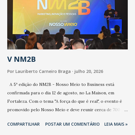
de uma epidemia com um vírus diferente, com um poder de
contaminação maior que outros coronavírus”, apontou o
secretário. Segundo ele, é uma epidemia com chance de
contaminação alta, podendo gerar um grande risco à
população e ao sistema de saúde. “Precisamos saber fazer a
estratificação do risco da doença, para não so...
V NM2B
Por
Lauriberto Carneiro Braga
julho 20, 2026
A 5ª edição do NM2B - Nosso Meio to Business está
confirmada para o dia 12 de agosto, no La Maison, em
Fortaleza. Com o tema "A força do que é real", o evento é
promovido pelo Nosso Meio e deve reunir cerca de 700
participantes, entre executivos, empreendedores, gestores
COMPARTILHAR
POSTAR UM COMENTÁRIO
LEIA MAIS »
e lideranças do Mercado Nacional. Desde 2022, o NM2B
consolidou-se como um dos principais encontros do setor