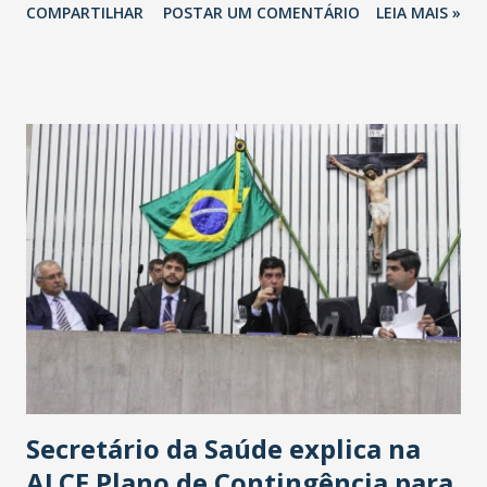
COMPARTILHAR
POSTAR UM COMENTÁRIO
LEIA MAIS »
Havan Fortaleza ainda não foi anunciada oficialmente, mas
fontes extraoficiais indicam, que será na Avenida
Washington Soares-Messejana. Uma coisa é certa: será a
maior loja Havan do Brasil.
Secretário da Saúde explica na
ALCE Plano de Contingência para