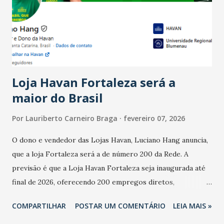
registraram equilíbrio financeiro. Já o percentual de
estabelecimentos no prejuízo ficou em 19%, pouco abaixo
do observado no mês anterior. Outros 1% não existiam em
novembro. Em relação a outubro, o faturamento também
cresceu. De acordo com a pesquisa, 44% dos n...
Loja Havan Fortaleza será a
maior do Brasil
Por
Lauriberto Carneiro Braga
fevereiro 07, 2026
O dono e vendedor das Lojas Havan, Luciano Hang anuncia,
que a loja Fortaleza será a de número 200 da Rede. A
previsão é que a Loja Havan Fortaleza seja inaugurada até
final de 2026, oferecendo 200 empregos diretos,
totalizando na Rede 25 mil vendedores. A localização da
COMPARTILHAR
POSTAR UM COMENTÁRIO
LEIA MAIS »
Havan Fortaleza ainda não foi anunciada oficialmente, mas