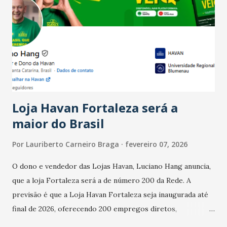
Ainda segundo a Pesquisa, em novembro de 2025, 40% dos
bares e restaurantes operaram com lucro e outros 40%
registraram equilíbrio financeiro. Já o percentual de
estabelecimentos no prejuízo ficou em 19%, pouco abaixo
do observado no mês anterior. Outros 1% não existiam em
novembro. Em relação a outubro, o faturamento também
cresceu. De acordo com a pesquisa, 44% dos n...
Loja Havan Fortaleza será a
maior do Brasil
Por
Lauriberto Carneiro Braga
fevereiro 07, 2026
O dono e vendedor das Lojas Havan, Luciano Hang anuncia,
que a loja Fortaleza será a de número 200 da Rede. A
previsão é que a Loja Havan Fortaleza seja inaugurada até
final de 2026, oferecendo 200 empregos diretos,
totalizando na Rede 25 mil vendedores. A localização da