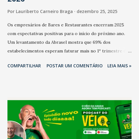
Por
Lauriberto Carneiro Braga
dezembro 25, 2025
Os empresários de Bares e Restaurantes encerram 2025
com expectativas positivas para o início do próximo ano.
Um levantamento da Abrasel mostra que 69% dos
estabelecimentos esperam faturar mais no 1º trimestre de
2026 em comparação com o mesmo período de 2025. Em
COMPARTILHAR
POSTAR UM COMENTÁRIO
LEIA MAIS »
relação ao último trimestre deste ano, 56% também
projetam crescimento (foto Helena Lopes). A confiança do
setor é sustentada principalmente pelo desempenho
recente das empresas, impulsionado pelas
confraternizações de fim de ano e pelo pagamento do 13º
Salário para um número maior de trabalhadores, já que o
país tem a menor taxa de desemprego dos anos recentes.
Ainda segundo a Pesquisa, em novembro de 2025, 40% dos
bares e restaurantes operaram com lucro e outros 40%