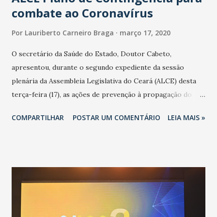
combate ao Coronavírus
Por
Lauriberto Carneiro Braga
março 17, 2020
O secretário da Saúde do Estado, Doutor Cabeto,
apresentou, durante o segundo expediente da sessão
plenária da Assembleia Legislativa do Ceará (ALCE) desta
terça-feira (17), as ações de prevenção à propagação do
novo coronavírus (Covid-19) e as recentes medidas
COMPARTILHAR
POSTAR UM COMENTÁRIO
LEIA MAIS »
adotadas pelo Governo do Estado na contenção da
pandemia e atendimento aos enfermos. O secretário
informou que o Estado tem desenvolvido um plano de
contingência pautado em formas de reconhecimento da
população suspeita e de cuidados com os ambientes
públicos e domiciliares. “Nós não estamos vivendo uma
epidemia comum, como temos em todos os anos, com
aumento de casos de dengue, influenza ou H1N1. Trata-se