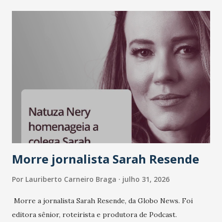
como Bradesco, Samsung, Carrefour, Banco do Nordeste,
LinkedIn, VISA, Grupo 3corações, TikTok e M. Dias Branco.
A nova edição chega em um momento em que autenticidade
e consistência ganham peso nas conversas sobre marca,
liderança e estratégia. - Vivemos um momento em que todo
mundo fala muito e poucos entregam de verdade. O NM2B
sempre existiu para dar palco a quem constrói com
consistência, e nesta edição isso fica ainda mais claro.
Vamos reforçar que ser genuíno sustenta a confiança entre
marcas, pessoas e mercado", afirma Tamires So...
Morre jornalista Sarah Resende
Por
Lauriberto Carneiro Braga
julho 31, 2026
Morre a jornalista Sarah Resende, da Globo News. Foi
editora sênior, roteirista e produtora de Podcast.