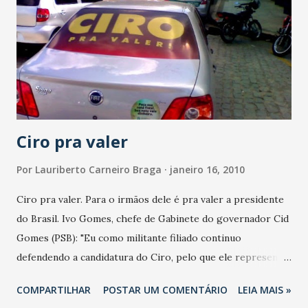
tráfego na área é uma solução de nível e não subterrânea,
nem demolição", disse em primeira mão Fernando Bezerra
no Programa Paulo Oliveira, que teve perguntas também de
Tom Barros e Valter (Eletrônica Apollo). Fernando Bezerra
informou ainda na Verdinha: Bezerra de Menezes terá
paradas de ônibus no canteiro central, a exemplo de São ...
Ciro pra valer
Por
Lauriberto Carneiro Braga
janeiro 16, 2010
Ciro pra valer. Para o irmãos dele é pra valer a presidente
do Brasil. Ivo Gomes, chefe de Gabinete do governador Cid
Gomes (PSB): "Eu como militante filiado continuo
defendendo a candidatura do Ciro, pelo que ele representa,
como conhecimento que ele tem do Brasil, pelo
COMPARTILHAR
POSTAR UM COMENTÁRIO
LEIA MAIS »
competência que ele já demonstrou por onde ele passou,