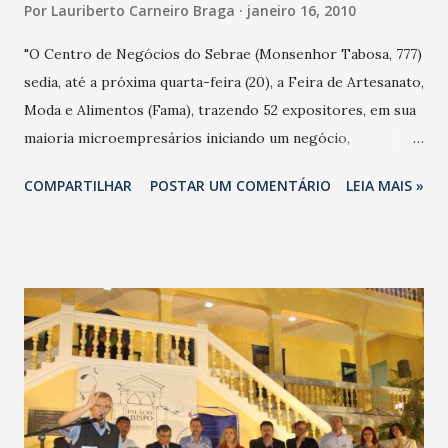
Por
Lauriberto Carneiro Braga
janeiro 16, 2010
"O Centro de Negócios do Sebrae (Monsenhor Tabosa, 777)
sedia, até a próxima quarta-feira (20), a Feira de Artesanato,
Moda e Alimentos (Fama), trazendo 52 expositores, em sua
maioria microempresários iniciando um negócio,
empreendedores informais ou pessoas e grupos em busca
COMPARTILHAR
POSTAR UM COMENTÁRIO
LEIA MAIS »
de espaço no mercado. A Coelce participa do evento com o
projeto Energia Social, levando nove comunidades que
fazem parte das ações Coleção de Moda e de Produtos
Artesanais, ambas iniciadas em 2009. A participação do
projeto objetiva a abertura de canais de comercialização a
partir da divulgação das peças produzidas pelas
comunidades e do contato destas com o mercado
consumidor. Gerência de Comunicação – Coelce"