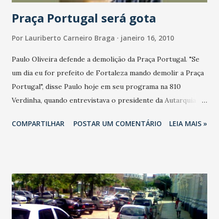
Praça Portugal será gota
Por
Lauriberto Carneiro Braga
janeiro 16, 2010
Paulo Oliveira defende a demolição da Praça Portugal. "Se
um dia eu for prefeito de Fortaleza mando demolir a Praça
Portugal", disse Paulo hoje em seu programa na 810
Verdinha, quando entrevistava o presidente da Autarquia
Municipal de Cidadania (AMC), Fernando Bezerra. O
COMPARTILHAR
POSTAR UM COMENTÁRIO
LEIA MAIS »
presidente da AMC revelou que a Praça não será demolida,
mas deixará de ser redonda. 'Vai virar uma gota com
cruzamento em dois tempos. Um para Desembargador
Moreira e outro para Dom Luiz. a Praça Portugal é
contemplativa, não tem acesso para os pedestres. Então
quando ela foi construída a realidade era outra. Ele tem
tempo de vida. A solução então que entramos para o