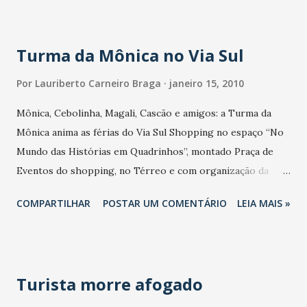
Turma da Mônica no Via Sul
Por
Lauriberto Carneiro Braga
janeiro 15, 2010
Mônica, Cebolinha, Magali, Cascão e amigos: a Turma da
Mônica anima as férias do Via Sul Shopping no espaço “No
Mundo das Histórias em Quadrinhos”, montado Praça de
Eventos do shopping, no Térreo e com organização da
Maurício de Sousa Produções. A atração é gratuita e estará
COMPARTILHAR
POSTAR UM COMENTÁRIO
LEIA MAIS »
em cartaz até 12 de fevereiro. Das 15às 21 horas, crianças de
4 a 12 anos poderão aproveitar várias atrações do espaço
da Turma da Mônica, como o “Gibi Gigante” (com rede de
escalada, torre, escorregadores, ponte colorida, túneis e
Turista morre afogado
teatro de fantoches) e o “Estúdio de Arte”, oferecendo
lápis, giz de cera, folhas de papel para pintura – com