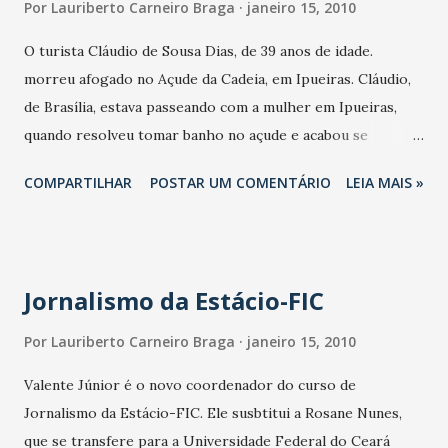
Por
Lauriberto Carneiro Braga
janeiro 15, 2010
criação de textos à arte-final colorida para criação de uma
O turista Cláudio de Sousa Dias, de 39 anos de idade.
HQ. Tudo com o acompanhamento de monitores treinados
morreu afogado no Açude da Cadeia, em Ipueiras. Cláudio,
e com capacidade de receber até 36 crianças. Na área
de Brasília, estava passeando com a mulher em Ipueiras,
externa do espaço, o público e as crianças poderão
quando resolveu tomar banho no açude e acabou se
conferir, também, uma exposição com a trajetória do autor
afogando.
Maurício de Sousa, a evolução dos personagens da Turma
COMPARTILHAR
POSTAR UM COMENTÁRIO
LEIA MAIS »
da Mônica e o processo de elaboração de uma histó...
Jornalismo da Estácio-FIC
Por
Lauriberto Carneiro Braga
janeiro 15, 2010
Valente Júnior é o novo coordenador do curso de
Jornalismo da Estácio-FIC. Ele susbtitui a Rosane Nunes,
que se transfere para a Universidade Federal do Ceará