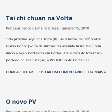
investimento jamais realizado no Norte/Nordeste na área
de drenagem urbana. Informações: 3105.1089 ."
Tai chi chuan na Volta
Por
Lauriberto Carneiro Braga
janeiro 15, 2010
" Na próxima segunda-feira (18), às 8 horas, no anfiteatro
Flávio Ponte (Volta da Jurema, na Avenida Beira Mar) tem
início a Ação Fortaleza em Férias. Até o mês de fevereiro,
período de alta estação, a Prefeitura de Fortaleza
disponibiliza uma ampla programação de atividades
COMPARTILHAR
POSTAR UM COMENTÁRIO
LEIA MAIS »
esportivas e culturais, gratuitas, para todos os públicos.
Aulas de tai chi chuan e ginástica, recreação e jogos
populares são algumas das atividades disponíveis em
espaços públicos da capital para toda a população. Além
O novo PV
disso, o projeto Salão de Tabuleiro levará jogos de mesa e
tabuleiro para os terminais de ônibus. Confira a
Por
Lauriberto Carneiro Braga
janeiro 15, 2010