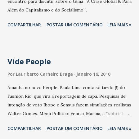
encontro para discutir sobre o tema ``A Crise Global & Para
Além do Capitalismo e do Socialismo``.
COMPARTILHAR
POSTAR UM COMENTÁRIO
LEIA MAIS »
Vide People
Por
Lauriberto Carneiro Braga
janeiro 16, 2010
Amanhã no novo People: Paula Lima conta só tu-do (!) do
Fashion Rio, que vira a reportagem de capa. Pesquisas de
intenção de voto Ibope e Sensus fazem simulações realistas
Walter Gomes. Menu Político: Vem aí, Marina, a ``sobrinha
do Brasil`` -Érico Firmo. Na coluna Sonia Pinheiro,
COMPARTILHAR
POSTAR UM COMENTÁRIO
LEIA MAIS »
entrevista - caliente - com o deputado Luiz Pontes, cotado