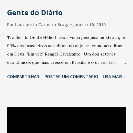
Gente do Diário
Por
Lauriberto Carneiro Braga
janeiro 16, 2010
Trailler do Gente Hélio Passos -uma pesquisa mostrou que
90% dos brasileiros acreditam no anjo, tal como acreditam
em Deus. "Em vez" Rangel Cavalcante -Um dos setores
econômicos que mais cresce em Brasília é o da venda da
salvação da alma. "De Brasília". José Augusto Lopes -numa
COMPARTILHAR
POSTAR UM COMENTÁRIO
LEIA MAIS »
temporada pródiga em horrores, escolher os piores filmes
do ano é fácil. "De Olho na tela". Capibaribe Neto -O drama
da menina Alanis e seus desdobramentos sociais. Capa -O
embalos das discotecas agitaram boates e night clubs de
todo o mundo, numa busca por liberdade e alegria de viver.