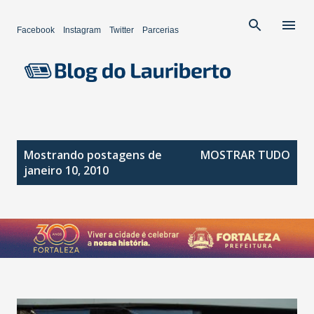
Pular para o conteúdo principal
Facebook
Instagram
Twitter
Parcerias
P
Mostrando postagens de
MOSTRAR TUDO
o
janeiro 10, 2010
s
t
a
g
e
n
s