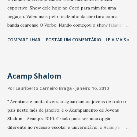
esportivo. Show dele hoje no Cocó para mim foi uma
negação. Valeu mais pelo finalzinho da abertura com a
banda cearense O Verbo. Nando começou o show falando
"merda". Bem que se diga para o pessoal que gosta de fazer
COMPARTILHAR
POSTAR UM COMENTÁRIO
LEIA MAIS »
confusão. Ele que vinha de shows em Crateús e
Guaramiranga, encerra a temporada amanhã em Crato. No
próximos sábados tem Skank, Lulu Santos e Biquini
Cavadão, no Cocó.
Acamp Shalom
Por
Lauriberto Carneiro Braga
janeiro 16, 2010
" Aventura e muita diversão aguardam os jovens de todo o
país neste mês de janeiro: é o Acampamento de Jovens
Shalom - Acamp’s 2010. Criado para ser uma opção
diferente no recesso escolar e universitário, o Acamp’s
invade as principais capitais brasileiras com uma promessa