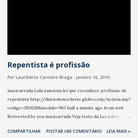
Repentista é profissão
Por
Lauriberto Carneiro Braga
janeiro 16, 2010
inacioarruda Lula sanciona lei que reconhece profissão de
repentista http://diariodonordeste.globo.com/noticia.asp?
codigo=280628&modulo=963 half a minute ago from web
Retweeted by you inacioarruda Veja texto da Lei sobre o
exercício da profissão de Repentista.
COMPARTILHAR
POSTAR UM COMENTÁRIO
LEIA MAIS »
http://www.planalto.gov.br/ccivil_03/_Ato2007-