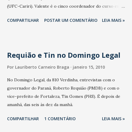
(UFC-Cariri). Valente é o cinco coordenador do curso em
sete anos. Começou com Kátia Regina (ficou um semestre),
COMPARTILHAR
POSTAR UM COMENTÁRIO
LEIA MAIS »
veio Alejandro Sepulveda (ficou quatro anos), Valéria
Geremia (um semestre) e Rosane Nunes (três semestres).
Requião e Tin no Domingo Legal
Por
Lauriberto Carneiro Braga
janeiro 15, 2010
No Domingo Legal, da 810 Verdinha, entrevistas com o
governador do Paraná, Roberto Requião (PMDB) e com o
vice-prefeito de Fortaleza, Tin Gomes (PHS). É depois de
amanhã, das seis às dez da manhã.
COMPARTILHAR
1 COMENTÁRIO
LEIA MAIS »