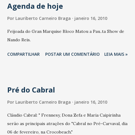
Agenda de hoje
personagens da vida ilustram o futebol e o leitor se sente
mais próximo do colunista." O jornalista, no entanto,
Por
Lauriberto Carneiro Braga
janeiro 16, 2010
adverte que o bom humor dos textos e dos comentários
Feijoada do Gran Marquise Bloco Matou a Pau..ta Show de
manterão como linha mestra a imparcialidade, a
Nando Reis.
transparência e o senso crítico. "Meu compromisso é com a
verdade e com os leitores. A eles devo prestar contas."
COMPARTILHAR
POSTAR UM COMENTÁRIO
LEIA MAIS »
Editor do Caderno de Esportes nos últimos três anos,
Antero dedicará a sua experiência à construção da nova
colun...
Pré do Cabral
Por
Lauriberto Carneiro Braga
janeiro 16, 2010
Cláudio Cabral: " Frennesy, Dona Zefa e Maria Caipirinha
serão as principais atrações do "Cabral no Pré-Carvaval, dia
06 de fevereiro, na Crocobeach."