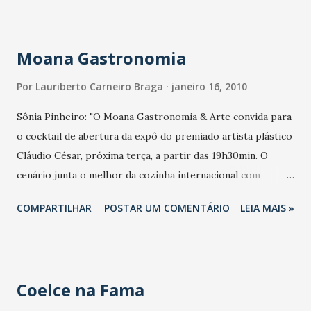
para o papel de governamentável tucano. Quem foi
situacionista por muito tempo, não aprende a fazer
oposição -Inês Aparecida. Omar de Albuquerque apresenta,
Moana Gastronomia
em Compasso, o dernier cri em ambientação. Marcus Lage,
Adriano Nogueira e Rafaela Pinho focam jovens hypados e
Por
Lauriberto Carneiro Braga
janeiro 16, 2010
points idem. A beautiful party Macnish Vibes -juntando
Sônia Pinheiro: "O Moana Gastronomia & Arte convida para
gente linda- puxa as Starlights. No Low Profile by Kiko
o cocktail de abertura da expô do premiado artista plástico
Bloc-Boris, a empresária Aline Góes.
Cláudio César, próxima terça, a partir das 19h30min. O
cenário junta o melhor da cozinha internacional com
toques regionais e belas obras assinadas por artistas do BR
COMPARTILHAR
POSTAR UM COMENTÁRIO
LEIA MAIS »
e da cena internacional."
Coelce na Fama