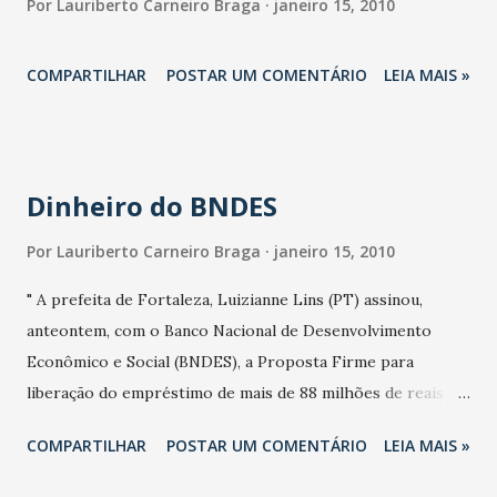
Por
Lauriberto Carneiro Braga
janeiro 15, 2010
COMPARTILHAR
POSTAR UM COMENTÁRIO
LEIA MAIS »
Dinheiro do BNDES
Por
Lauriberto Carneiro Braga
janeiro 15, 2010
" A prefeita de Fortaleza, Luizianne Lins (PT) assinou,
anteontem, com o Banco Nacional de Desenvolvimento
Econômico e Social (BNDES), a Proposta Firme para
liberação do empréstimo de mais de 88 milhões de reais
para o Programa Municipal de Drenagem Urbana (Drenurb)
COMPARTILHAR
POSTAR UM COMENTÁRIO
LEIA MAIS »
– 1ª etapa. O Drenurb I tem por objetivo ampliar o sistema
de escoamento de águas pluviais na cidade num