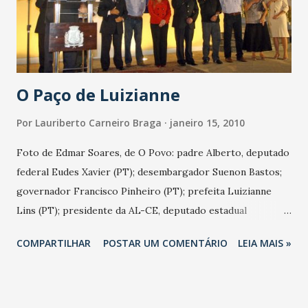
O Paço de Luizianne
Por
Lauriberto Carneiro Braga
janeiro 15, 2010
Foto de Edmar Soares, de O Povo: padre Alberto, deputado
federal Eudes Xavier (PT); desembargador Suenon Bastos;
governador Francisco Pinheiro (PT); prefeita Luizianne
Lins (PT); presidente da AL-CE, deputado estadual
Domingos Filho (PMDB); vice-prefeito Tin Gomes (PHS);
COMPARTILHAR
POSTAR UM COMENTÁRIO
LEIA MAIS »
chefe de gabinete Ivo Gomes; secretária municipal de
Cultura, Fátima Mesquita; e secretária do Centro, Luiza
Perdigão Luizianne Lins estava emotiva, nesta noite, na
reinaguração do Paço Municipal. Citou O Rappa, disse que