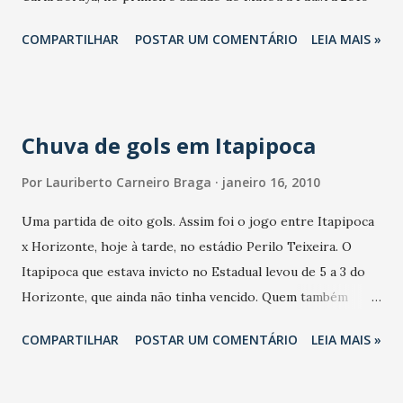
COMPARTILHAR
POSTAR UM COMENTÁRIO
LEIA MAIS »
Chuva de gols em Itapipoca
Por
Lauriberto Carneiro Braga
janeiro 16, 2010
Uma partida de oito gols. Assim foi o jogo entre Itapipoca
x Horizonte, hoje à tarde, no estádio Perilo Teixeira. O
Itapipoca que estava invicto no Estadual levou de 5 a 3 do
Horizonte, que ainda não tinha vencido. Quem também
venceu a primeira no certame e assume momentaneamente
COMPARTILHAR
POSTAR UM COMENTÁRIO
LEIA MAIS »
a liderança, com cinco pontos, é o Ferroviário, que fez 2 a 1,
no Boa Viagem, hoje no Serjão. Os dois jogos de hoje à
tarde abriram a terceira rodada do 2010 Cearensão.