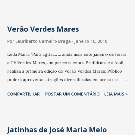
2010/2010/Lei/L12198.htm
Verão Verdes Mares
Por
Lauriberto Carneiro Braga
janeiro 16, 2010
Lêda Maria "Para agitar... ... ainda mais este janeiro de férias,
a TV Verdes Mares, em parceria com a Prefeitura e a Amil,
realiza a primeira edição do Verão Verdes Mares. Público
poderá aproveitar atrações diversificadas em arena que
mistura o clima de bem-estar à beira-mar e uma estrutura
COMPARTILHAR
POSTAR UM COMENTÁRIO
LEIA MAIS »
de clube. Detalhe: tudo gratuito. Evento começa hoje e
prossegue em todos os fins de semana do mês, na
Crocobeach, Praia do Futuro. Na programação , tenda zen,
samba de mesa, aula de dança e parque infantil. Sempre a
Jatinhas de José Maria Melo
partir das 9 horas."