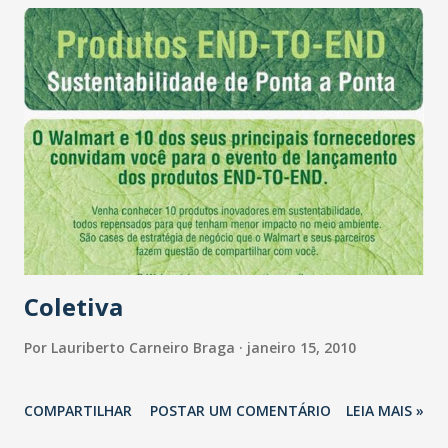
estava de lua de mel com o PT, fez referências amáveis a
Sérgio Novais, agradecimentos a Cid Gomes, Ivo Gomes,
Domingos Filho, Francisco Pinheiro e Eudes Xavier.
Elogiou seu secretariado e o vice-prefeito Tin Gomes,
além de se dizer uma aventureira e sonhadora. Pediu
bençãos "contra as coisas ruins" e prometeu continuar a
revitalização do Centro. Luizianne num vermelho com
preto básico estava feliz. Sorriso largo com a
concretização de obras. E anunciou para a próxima terça-
feira (19) a ass...
Coletiva
Por
Lauriberto Carneiro Braga
janeiro 15, 2010
COMPARTILHAR
POSTAR UM COMENTÁRIO
LEIA MAIS »