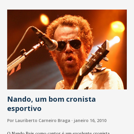
Amanhã tem como destaque Crato x Fortaleza e Ceará x
Guarani de Juazeiro.
Nando, um bom cronista
esportivo
Por
Lauriberto Carneiro Braga
janeiro 16, 2010
O Nando Reis como cantor é um excelente cronista