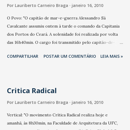
haverá apresentações dos participantes. Durante o evento
Por
Lauriberto Carneiro Braga
janeiro 16, 2010
serão selecionados 15 alunos para a Residência Artística do
O Povo: "O capitão de mar-e-guerra Alessandro Sá
Festival Jazz & Blues, que será também em Guaramiranga,
Cavalcante assumiu ontem à tarde o comando da Capitania
na semana que antecede o Carnaval. As inscrições para o
dos Portos do Ceará. A solenidade foi realizada por volta
Festival de Música custam R$ 5,00 por aluno e estão
das 16h40min. O cargo foi transmitido pelo capitão-de-
abertas até o dia 23 de janeiro na Secretaria de Cultura e
mar-e-guerra Gerson Luiz Rodrigues Silva, em solenidade
Turismo de Guaramiranga e na secretaria do Curso de
COMPARTILHAR
POSTAR UM COMENTÁRIO
LEIA MAIS »
presidida pelo comandante do 3º Distrito Naval, vice-
Música da UECE, no Itape...
almirante Edison Lawrence Mariath Dantas. Na última
quinta-feira, a nova sede da Capitania dos Portos foi
inaugurada em solenidade. O novo endereço é avenida
Critica Radical
Vicente de Castro número 4.397.
Por
Lauriberto Carneiro Braga
janeiro 16, 2010
Vertical: "O movimento Crítica Radical realiza hoje e
amanhã, às 8h30min, na Faculdade de Arquitetura da UFC,