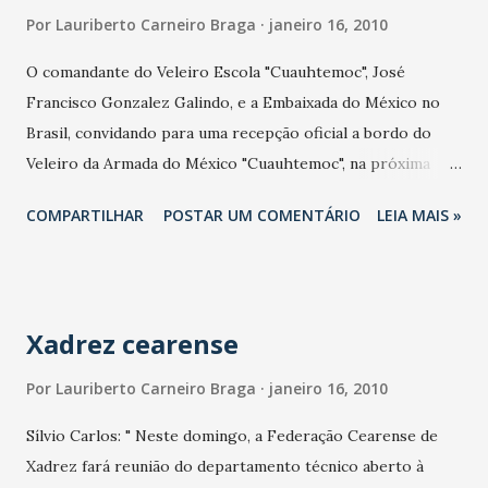
Por
Lauriberto Carneiro Braga
janeiro 16, 2010
O comandante do Veleiro Escola "Cuauhtemoc", José
Francisco Gonzalez Galindo, e a Embaixada do México no
Brasil, convidando para uma recepção oficial a bordo do
Veleiro da Armada do México "Cuauhtemoc", na próxima
segunda-feira, dia 18, às 19 horas, atracado na Capitania dos
COMPARTILHAR
POSTAR UM COMENTÁRIO
LEIA MAIS »
Portos no Cais número 2 Píer Fiscal. O ministro dos
Portos, Pedro Brito, chegou de Brasília confirmando para o
fim do mês a licitação da dragagem do Porto do Mucuripe,
com as obras devendo ser iniciadas em maio e conclusão no
Xadrez cearense
final do ano. Afirmou para o fim do semestre, a
concorrência do terminal de passageiros, que deve ficar
Por
Lauriberto Carneiro Braga
janeiro 16, 2010
pronto em 2012. A jornalista Natércia Rocha lança, dia 21, no
Sílvio Carlos: " Neste domingo, a Federação Cearense de
Mercado dos Pinhões, dentro do Projeto Quinta Cultural, o
Xadrez fará reunião do departamento técnico aberto à
seu livro "Rumo Norte" Silvino Neves, da TV Diário,