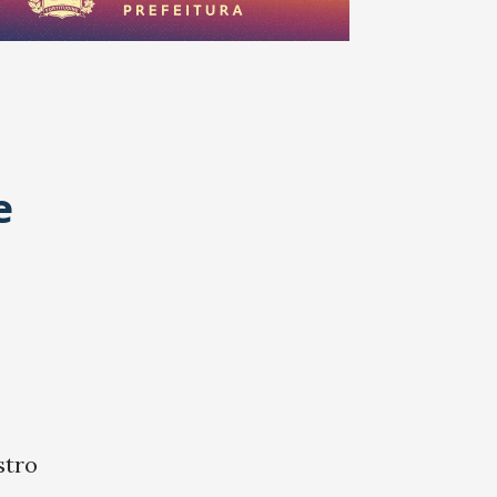
e
stro