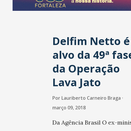
a
g
e
Delfim Netto é
n
s
alvo da 49ª fas
da Operação
Lava Jato
Por
Lauriberto Carneiro Braga
março 09, 2018
Da Agência Brasil O ex-mini