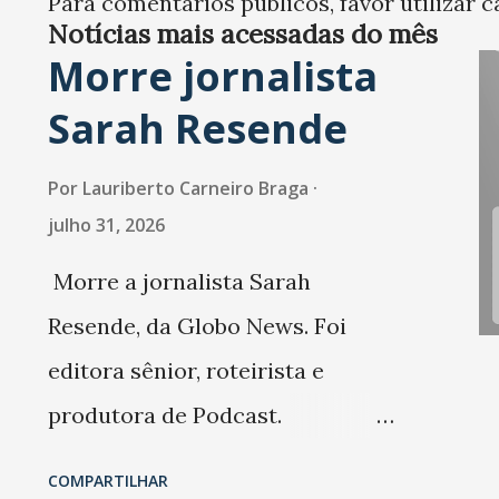
Para comentários públicos, favor utilizar c
construtoras que atuaram n
Notícias mais acessadas do mês
obra da Usina Hidrelétrica d
Morre jornalista
Belo Monte, no Pará. Delfim
Sarah Resende
Netto teria recebido R$ 15
milhões do Consórcio Norte
Por
Lauriberto Carneiro Braga
Energia (composto pelas
julho 31, 2026
empresas Camargo Corrêa,
Morre a jornalista Sarah
Andrade Gutierrez, Odebrec
Resende, da Globo News. Foi
OAS e J. Malucelli), por meio
editora sênior, roteirista e
contratos fictícios de
produtora de Podcast.
consultoria. Além dos 10%
Trabalhou também na Folha de
COMPARTILHAR
remetidos ao ex-ministro, o