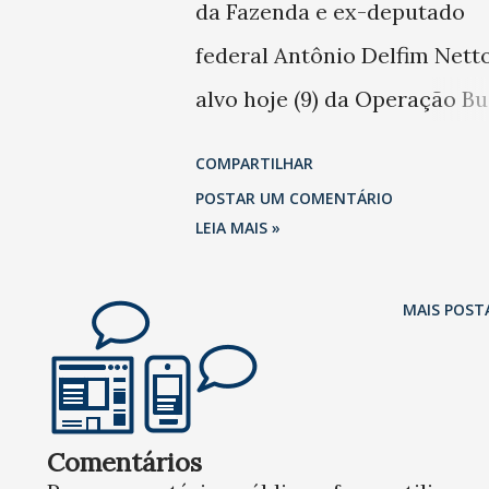
da Fazenda e ex-deputado
federal Antônio Delfim Nett
alvo hoje (9) da Operação B
Fortuna, na 49ª fase da Lava
COMPARTILHAR
Jato, que cumpre três mand
POSTAR UM COMENTÁRIO
de busca e apreensão na cap
LEIA MAIS »
paulista e mais seis em Gua
MAIS POST
(SP), Jundiaí (SP) e Curtiba. 
acordo com as investigações
Delfim Netto é suspeito de
receber 10% da propina pag
Comentários