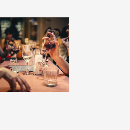
pina
o
as
no
o