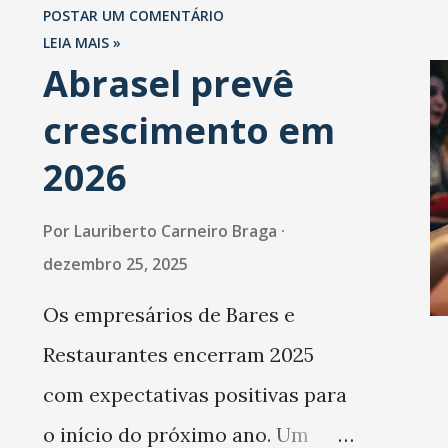
São Paulo.
POSTAR UM COMENTÁRIO
consórcio teria enviado pro
LEIA MAIS »
Abrasel prevê
aos partidos PMDB e PT.
Segundo o Ministério Públic
crescimento em
Federal (MPF), cada um dos
2026
partidos recebeu 45% dos
Por
Lauriberto Carneiro Braga
valores. O grupo de empres
dezembro 25, 2025
pode ter sido favorecido no
Os empresários de Bares e
leilão de concessão de Belo
Restaurantes encerram 2025
Monte por agentes do gover
com expectativas positivas para
federal. O Ministério Públic
o início do próximo ano. Um
usou informações obtida...