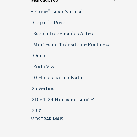
- Fome”: Luxo Natural
. Copa do Povo
. Escola Iracema das Artes
. Mortes no Trânsito de Fortaleza
. Ouro
. Roda Viva
'10 Horas para o Natal'
'25 Verbos'
'2Die4: 24 Horas no Limite'
'333'
MOSTRAR MAIS
'5 Casas' 'Chão de Fábrica'
'A Farsa do Panelada'