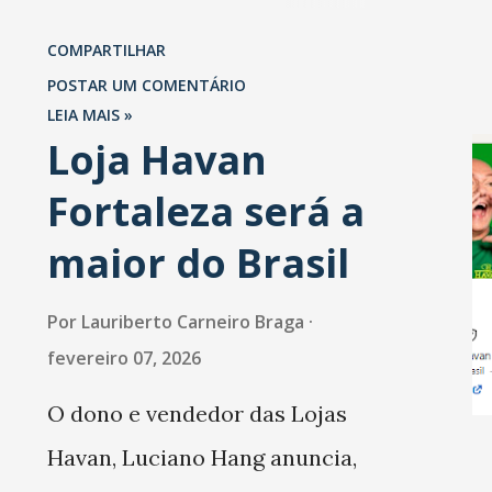
levantamento da Abrasel mostra
COMPARTILHAR
que 69% dos estabelecimentos
POSTAR UM COMENTÁRIO
esperam faturar mais no 1º
LEIA MAIS »
Loja Havan
trimestre de 2026 em
Fortaleza será a
comparação com o mesmo
período de 2025. Em relação ao
maior do Brasil
último trimestre deste ano, 56%
Por
Lauriberto Carneiro Braga
também projetam crescimento
fevereiro 07, 2026
(foto Helena Lopes). A confiança
O dono e vendedor das Lojas
do setor é sustentada
Havan, Luciano Hang anuncia,
principalmente pelo