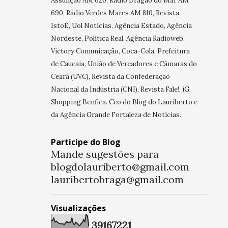
Assunção AM 620, Rádio Dragão do Mar AM
690, Rádio Verdes Mares AM 810, Revista
IstoÉ, Uol Notícias, Agência Estado, Agência
Nordeste, Política Real, Agência Radioweb,
Victory Comunicação, Coca-Cola, Prefeitura
de Caucaia, União de Vereadores e Câmaras do
Ceará (UVC), Revista da Confederação
Nacional da Indústria (CNI), Revista Fale!, iG,
Shopping Benfica. Ceo do Blog do Lauriberto e
da Agência Grande Fortaleza de Notícias.
Participe do Blog
Mande sugestões para
blogdolauriberto@gmail.com
lauribertobraga@gmail.com
Visualizações
3
9
1
6
7
2
2
1