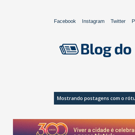
Facebook
Instagram
Twitter
P
P
Mostrando postagens com o rót
o
s
t