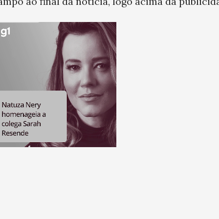
ampo ao final da notícia, logo acima da publicid
a
e
ht,
 de