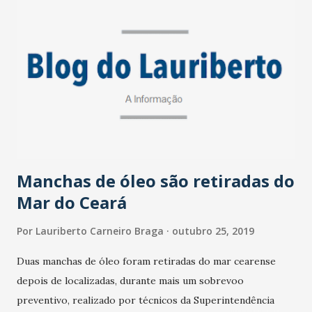
Galinhas (PE) para visitar os principais pontos afetados
pelo Desastre Ambiental e se reunir novamente com
representantes locais. O Ministério do Turismo está
alinhado com o Governo Federal na tomada de providências
para o monitoramento, limpeza e apuração das
responsabilidades em relação ao incidente. Já foram
recolhidas, até esta terça-feira (21), mais de 900 toneladas
de óleo derramado e protegidas extensas áreas ameaçadas
no litoral n...
Manchas de óleo são retiradas do
Mar do Ceará
Por
Lauriberto Carneiro Braga
outubro 25, 2019
Duas manchas de óleo foram retiradas do mar cearense
depois de localizadas, durante mais um sobrevoo
preventivo, realizado por técnicos da Superintendência