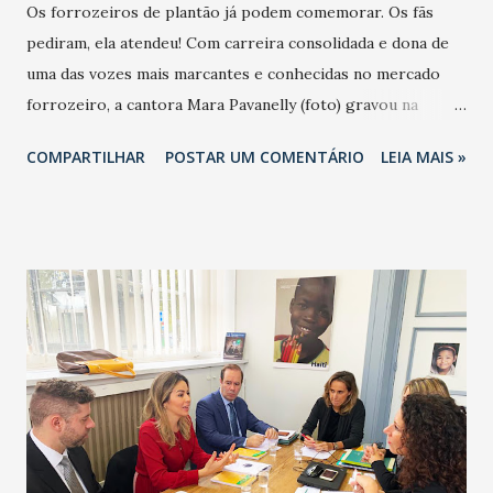
Os forrozeiros de plantão já podem comemorar. Os fãs
pediram, ela atendeu! Com carreira consolidada e dona de
uma das vozes mais marcantes e conhecidas no mercado
forrozeiro, a cantora Mara Pavanelly (foto) gravou na
última terça-feira (22), no Terminal Marítimo de
COMPARTILHAR
POSTAR UM COMENTÁRIO
LEIA MAIS »
Passageiros, em Fortaleza, um projeto paralelo intitulado
de “Playlist da Mara”. Com um repertório que deve
ultrapassar as 50 faixas, a “Playlist da Mara” passeia por
sucessos que marcaram a passagem da cantora por grandes
bandas de forró. Além disso, traz a participação de 10
nomes de peso que interpretaram, em dueto com a anfitriã,
hits consagrados - que ainda são campeões de pedidos nos
shows-, cada qual com sua voz. Mara dividiu o palco com
ninguém mais, ninguém menos que Eliane, nossa eterna
“Rainha do Forró”; Silvania Aquino e Daniel Dial, da Calcinha
Preta; Yara Tchê da Desejo de Menina; Carlinhos Gabriel do