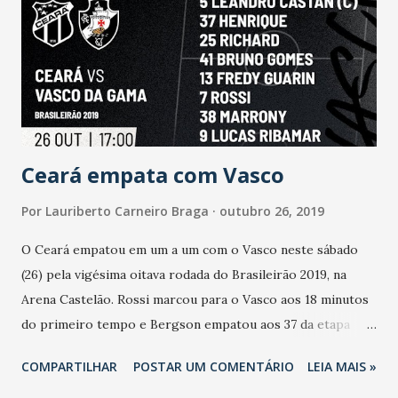
(RN). Não foram detectados sinais de mancha de óleo
durante os monitoramentos.
Ceará empata com Vasco
Por
Lauriberto Carneiro Braga
outubro 26, 2019
O Ceará empatou em um a um com o Vasco neste sábado
(26) pela vigésima oitava rodada do Brasileirão 2019, na
Arena Castelão. Rossi marcou para o Vasco aos 18 minutos
do primeiro tempo e Bergson empatou aos 37 da etapa
final. Renda de R$ 615.288,00 para 35.178 pessoas, sendo
COMPARTILHAR
POSTAR UM COMENTÁRIO
LEIA MAIS »
34.530 pagantes e 648 não pagantes. Com este sexto