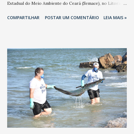
Estadual do Meio Ambiente do Ceará (Semace), no Litoral
Leste do Estado. O avistamento foi feito com a ajuda de um
COMPARTILHAR
POSTAR UM COMENTÁRIO
LEIA MAIS »
helicóptero do Ciopaer. As manchas estavam relativamente
perto da costa e se deslocavam em direção às praias de
Aracati. Mediam até 20 metros quadrados apresentavam
elevada viscosidade. A retirada do óleo foi feita pela
Marinha. Foi o quinto sobrevoo do tipo realizado pela
Semace, com o objetivo de conter o óleo e minimizar os
efeitos do derramamento ocorrido em alto mar. O óleo foi
acondicionado em sacos e deverão ser destinados a uma
fábrica de cimento, em Sobral, autorizada pela Semace para
a queima deste tipo de substância. Os sobrevoos
preventivos da Semace com o Ciopaer serão mantidos,
enquanto houver o risco do óleo chegar às praias. O
destino de cada voo é definido pelas informações
levantadas pela Ma...