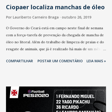
Ciopaer localiza manchas de óleo
Por
Lauriberto Carneiro Braga
outubro 26, 2019
O Governo do Ceará está em campo neste final de semana
com a força-tarefa de prevenção da chegada de mancha de
óleo no litoral. Além do trabalho de limpeza de praias e do
resgate de animais, que já é realizado há mais de um mês, o
Governo busca intensificar o monitoramento e somar
COMPARTILHAR
POSTAR UM COMENTÁRIO
LEIA MAIS »
esforços para reduzir o impacto em nossa fauna e flora
marítimas. Na manhã deste sábado (26) um grupo de
mergulhadores esteve em quatro pontos do litoral de
Aracati, contando com apoio da Semace, Marinha e
barraqueiros locais. Helicópteros da Coordenadoria
Integrada de Operações Aéreas (Ciopaer) fizeram voo da
foz do Jaguaribe - a três quilômetros da costa - até Macau