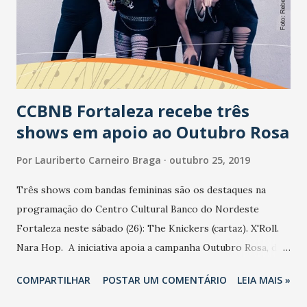
sendo feito há mais de um mês pelo Governo do Ceará,
contudo foi percebida a necessidade de dar um passo
adiante. “Reunimos todos os órgãos competentes para nos
antecipar. Queremos trabalhar a prevençã...
CCBNB Fortaleza recebe três
shows em apoio ao Outubro Rosa
Por
Lauriberto Carneiro Braga
outubro 25, 2019
Três shows com bandas femininas são os destaques na
programação do Centro Cultural Banco do Nordeste
Fortaleza neste sábado (26): The Knickers (cartaz). X'Roll.
Nara Hop. A iniciativa apoia a campanha Outubro Rosa, de
prevenção ao Câncer de Mama. The Knickers apresenta-se
COMPARTILHAR
POSTAR UM COMENTÁRIO
LEIA MAIS »
às 18 horas. O grupo surgiu com a proposta de fazer um
som pesado que circulasse entre o hard rock e o heavy