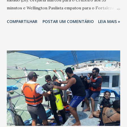
minutos e Wellington Paulista empatou para o Fortaleza
aos 38 minutos. Os gols foram marcados na etapa final. O
COMPARTILHAR
POSTAR UM COMENTÁRIO
LEIA MAIS »
Fortaleza empatou pela quinta vez e chega aos 32 pontos
na décima quarta posição. O Cruzeiro empatou pela décima
primeira vez e chega aos 29 pontos abrindo a Zona de
Rebaixamento para Série B com 29 pontos.