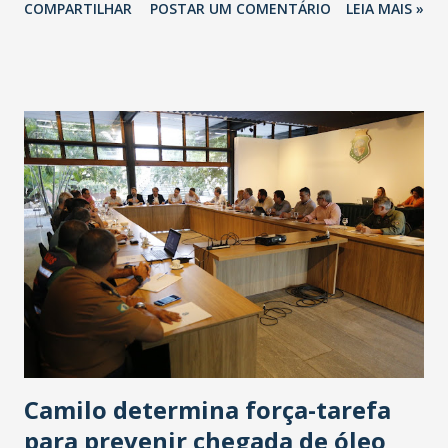
COMPARTILHAR
POSTAR UM COMENTÁRIO
LEIA MAIS »
violentos no local. Durante a reunião, o grupo deliberou
pela implementação imediata das seguintes ações:
Redefinição da logística de segurança e reestudo sobre o
posicionamento de postos de vigilância no Campus;
Ampliação das condições de iluminação e substituição de
lâmpadas em determinadas áreas do local; Ampliação da
divulgação do número telefônico de emergência da UFC:
(85) 3366 9190, atendido 24 horas pela equipe da Divisão de
Vigilância e Segurança da Universidade. Qualquer pessoa
que se sinta ameaçada ou identifique alguma situação de
ameaça ou violência no campus deve fazer imediato
contato. Neste mês de outubro, a reitoria da UFC foi
informada oficialmente de denúncias de estupros ocorridos
no primei...
Camilo determina força-tarefa
para prevenir chegada de óleo