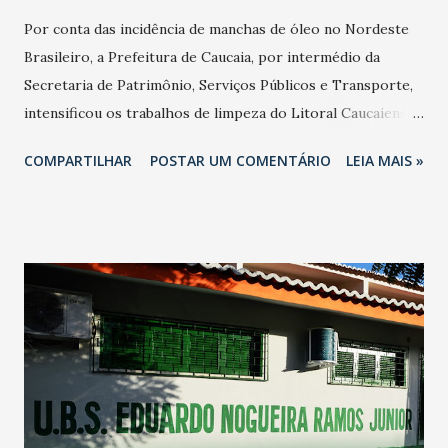
Por conta das incidência de manchas de óleo no Nordeste
Brasileiro, a Prefeitura de Caucaia, por intermédio da
Secretaria de Patrimônio, Serviços Públicos e Transporte,
intensificou os trabalhos de limpeza do Litoral Caucaiense.
A força-tarefa é realizada de forma constante, garantindo
COMPARTILHAR
POSTAR UM COMENTÁRIO
LEIA MAIS »
melhores condições de banho para caucaienses e turistas.
De acordo com o boletim de balneabilidade, as praias de
Caucaia estão próprias para banho. E você pode ajudar a
Prefeitura de Caucaia. Encontrou algum material
desconhecido nas nossas praias caucaienses? Manda um alô
para: Whatsapp: 9 9800 1449 Telefone: 3342.3577 Ouvidoria:
http://bit.ly/2xefF7y Leia também: Canoa Quebrada e
Redonda são atingidas pela mancha de óleo