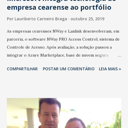
empresa cearense ao portfólio
Por
Lauriberto Carneiro Braga
outubro 25, 2019
As empresas cearenses NWay e Lanlink desenvolveram, em
parceria, o software NWay PRO Access Control, sistema de
Controle de Acesso. Após avaliação, a solução passou a
integrar o Azure Marketplace, base de nuvem segura
gerenciada pela Microsoft e já está disponível na
COMPARTILHAR
POSTAR UM COMENTÁRIO
LEIA MAIS »
plataforma que se conecta com mais de três milhões de
usuários por mês. O Nway PRO é um sistema de Controle
de Acesso completo para pessoas e veículos, disponível
para os mais diversos segmentos de mercado, tais como:
condomínios residenciais e comerciais, hospitais, empresas,
clubes, indústrias, universidades, colégios, dentre outros. A
solução é implantada em conjunto com os equipamentos de
segurança física e patrimonial, comercializados pelos