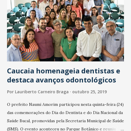
funcionários e 10 voluntários parceiros. Após a ação, todos
os EPIs e equipamentos, como botas, pás e sacos especiais
para recolhimento deste tipo de dejetos, foram doados
para as equipes do Instituto Brasileiro do Meio Ambiente e
dos Recursos Naturais Renováveis (Ibama), que seguem com
a limpeza nos próximos dias. Ao todo foram doados mais de
300...
Caucaia homenageia dentistas e
destaca avanços odontológicos
Por
Lauriberto Carneiro Braga
outubro 25, 2019
O prefeito Naumi Amorim participou nesta quinta-feira (24)
das comemorações do Dia do Dentista e do Dia Nacional da
Saúde Bucal, promovidas pela Secretaria Municipal de Saúde
(SMS). O evento aconteceu no Parque Botânico e reuniu