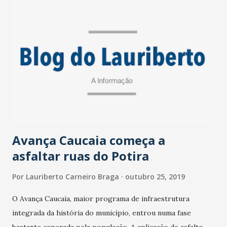
Imac, Hugo Pontes. Na última segunda-feira (21), o órgão
promoveu a primeira atividade de limpeza também em
parceria com outras entidades. A ação teve como objetivo
promover a sensibilização da população sobre as
consequências que a poluição gera, como a morte do rio e
da fauna e flora do entorno. O material recolhido nas duas
próximas forças-tarefa será destinado a uma associação de
catadores, que se beneficiará do material para reciclag...
Avança Caucaia começa a
asfaltar ruas do Potira
Por
Lauriberto Carneiro Braga
outubro 25, 2019
O Avança Caucaia, maior programa de infraestrutura
integrada da história do município, entrou numa fase