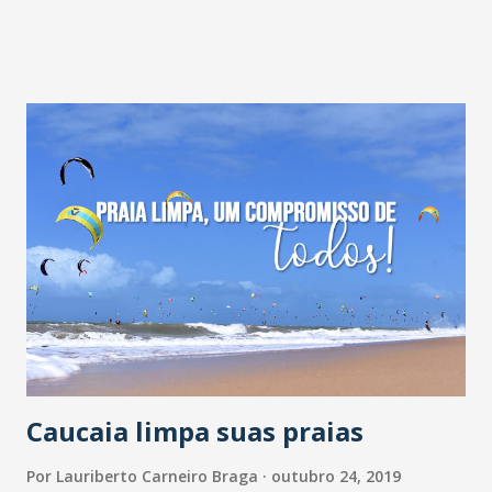
caminhos para a juventude, sem passar pelo uso do uso de
álcool e outras drogas. Jornalista Gioras Xerez (SVM)
recepciona Dunga A iniciativa é fruto de uma parceria entre
a Câmara Municipal de Fortaleza (CMFor) e a Assembleia
Legislativa do Estado do Ceará (AL-CE), com realização do
Sistema Verdes Mares (SVM). Ao todo, serão cinco
encontros realizados em diferentes bairros de Fortaleza
até o fim deste ano. Realizado aos sábados, o evento
encerra as ações de mobilização promovidas pelo projeto a
partir de rodas de conversa e oficinas de DJ e grafitagem,
realizadas em escolas, igrejas e equipamentos públicos com
foco na prevenção ao uso de drogas. Durante toda a manhã,
o evento oferece a...
Caucaia limpa suas praias
Por
Lauriberto Carneiro Braga
outubro 24, 2019