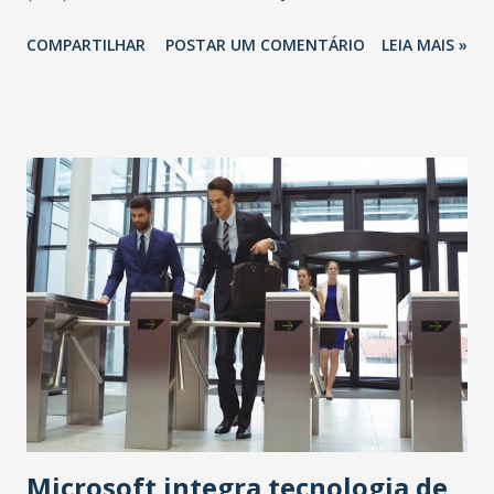
profissionais que atuam em Caucaia. Naumi destacou a
COMPARTILHAR
POSTAR UM COMENTÁRIO
LEIA MAIS »
reforma pela qual passa o Centro de Especialidades
Odontológicas (CEO) Municipal e cuja previsão de
finalização é dezembro. A obra ampliará de quatro para seis
o número de cadeiras de atendimento, além da criação do
laboratório de próteses e implantação da radiologia
odontológica, chegando a oito especialidades que serão
atendidas. “Quando assumimos, o atendimento
odontológico em Caucaia era zero. A força de vontade de
todos tem feito o serviço acontecer. Atendemos a todos
por igual. Estamos focados na melhoria, cada vez mais”,
ressaltou o prefeito. O gestor também homenageou dois
dentistas eleitos por colegas de trabalho como os mais
dedicados. “Médico tem o dom da cura e os dentistas o dom
do sorri...
Microsoft integra tecnologia de