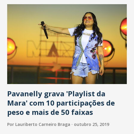
investigar a figura do ator-cantor e a relação da palavra
falada, apresentando novas parcerias com o escritor e
antropólogo Renato Jacques e a cantora paulistana Fabiana
Cozza. O cantor trabalha o repertório de compositores
como Itamar Assumpção, Jorge Drexler e Adriana
Calcanhotto. Serviço Show 48 Minutos, de Cristiano Cunha
Sábado (26), às 19h30 CCBNB Cariri (Rua São Pedro, 337 –
Centro - Juazeiro do Norte) Contato: (88) 3511.4582 / (85)
9-9766.7691
Pavanelly grava 'Playlist da
Mara' com 10 participações de
peso e mais de 50 faixas
Por
Lauriberto Carneiro Braga
outubro 25, 2019