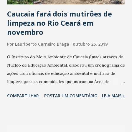
Caucaia fará dois mutirões de
limpeza no Rio Ceará em
novembro
Por
Lauriberto Carneiro Braga
outubro 25, 2019
O Instituto do Meio Ambiente de Caucaia (Imac), através do
Núcleo de Educação Ambiental, elaborou um cronograma de
ações com oficinas de educação ambiental e mutirão de
limpeza para as comunidades que moram na Área de
Proteção Ambiental (APA) do Estuário do Rio Ceará. As
COMPARTILHAR
POSTAR UM COMENTÁRIO
LEIA MAIS »
mobilizações estão programadas para segunda (quatro) e
segunda (18 de novembro). “Estaremos às oito e meia da
manhã na Comunidade da Ponte, na BR-222, em parceria
com a Secretaria do Patrimônio, Associação de Catadores,
voluntários e a comunidade local”, revela o presidente do