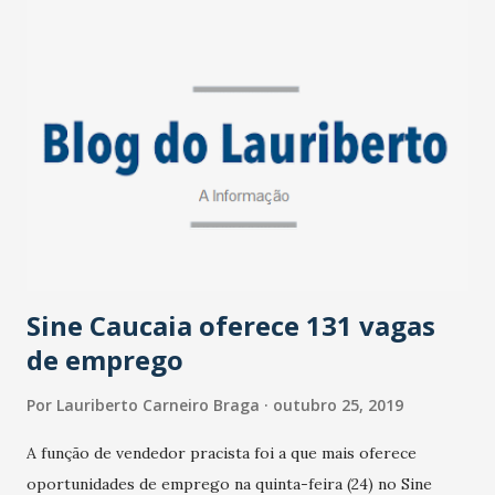
contou com as participações do secretário para Assuntos
Internacionais do Estado, César Ribeiro, e de
representantes da Embaixada Brasileira na França, um
diagnóstico do programa foi apresentado, bem como o
funcionamento da fábrica instalada na Central de
Abastecimento do Ceará (Ceasa-CE). "Nasce uma parceria
importante com a Fondation Air France, na execução do
programa que atende as crianças cearenses. O Estado
continuará investindo para beneficiar os que mais
necessitam....
Sine Caucaia oferece 131 vagas
de emprego
Por
Lauriberto Carneiro Braga
outubro 25, 2019
A função de vendedor pracista foi a que mais oferece
oportunidades de emprego na quinta-feira (24) no Sine