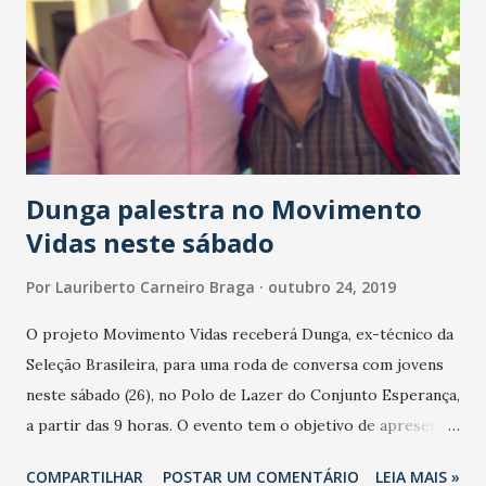
parceiros integradores. O Nway PRO suporta as mais
diversas tecnologias de identificação, como: proximidade,
QrCode, senha, código de barras, tag veicular, biometria,
smartphone e reconhecimento facial. Com ela é possível
garantir a entrada de funcionários, veículos e visit...
Dunga palestra no Movimento
Vidas neste sábado
Por
Lauriberto Carneiro Braga
outubro 24, 2019
O projeto Movimento Vidas receberá Dunga, ex-técnico da
Seleção Brasileira, para uma roda de conversa com jovens
neste sábado (26), no Polo de Lazer do Conjunto Esperança,
a partir das 9 horas. O evento tem o objetivo de apresentar
histórias de vidas vencedoras que possam inspirar novos
COMPARTILHAR
POSTAR UM COMENTÁRIO
LEIA MAIS »