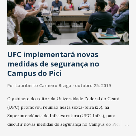
resultados, ainda não obtidos, serão repassadas à Pefoce
para a elaboração de um laudo oficial. Um dos ensaios
realizados pelo LMCC consiste na determinação do nível de
carbonatação da estrutura, processo físico-químico
resultante da interação entre gases da atmosfera com o...
UFC implementará novas
medidas de segurança no
Campus do Pici
Por
Lauriberto Carneiro Braga
outubro 25, 2019
O gabinete do reitor da Universidade Federal do Ceará
(UFC) promoveu reunião nesta sexta-feira (25), na
Superintendência de Infraestrutura (UFC-Infra), para
discutir novas medidas de segurança no Campus do Pici
Professor Prisco Bezerra, em função de denúncias de atos