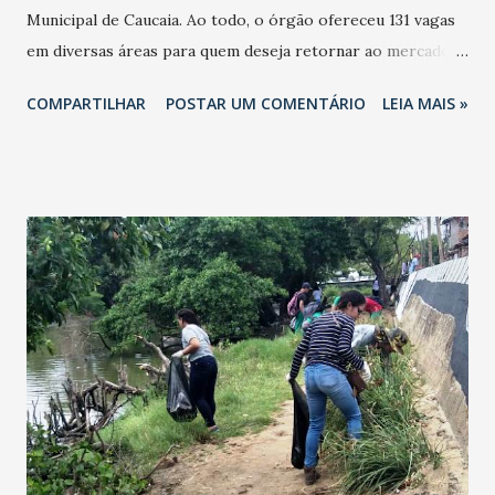
Municipal de Caucaia. Ao todo, o órgão ofereceu 131 vagas
em diversas áreas para quem deseja retornar ao mercado
de trabalho, com cargos exclusivos para pessoas com
COMPARTILHAR
POSTAR UM COMENTÁRIO
LEIA MAIS »
deficiência. As oportunidades foram de: Vendedor Pracista
(42). Motorista Carreteiro (27). Representante Comercial
Autônomo (15). Socorrista (quatro, exceto médicos e
enfermeiros). Técnico de Enfermagem (4). Médico Clínico
Geral (4). Pedreiro (3), Conferente Portuário (2). Mecânico
de Manutenção de Máquina Industrial (2). Operador de
Estação de Tratamento de Água e Efluentes (2). Arqueador
de Molas (1). Cozinheiro Geral (1). Motorista de Caminhão-
Betoneira (1). As vagas exclusivas para pessoas com
deficiência foram 22: Auxiliar de Limpeza (10). Cobrador de
Transportes Coletivos (10, exceto trem). Copeiro (1).
Lavador de veículos (1). Interessados devem dirigir-se à
sede da Secretaria ...