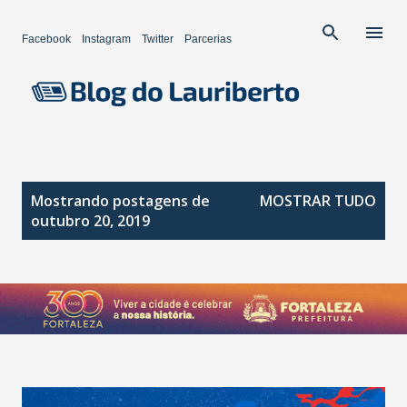
Pular para o conteúdo principal
Facebook
Instagram
Twitter
Parcerias
P
Mostrando postagens de
MOSTRAR TUDO
o
outubro 20, 2019
s
t
a
g
e
n
s