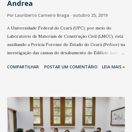
Andrea
Por
Lauriberto Carneiro Braga
outubro 25, 2019
A Universidade Federal do Ceará (UFC), por meio do
Laboratório de Materiais de Construção Civil (LMCC), está
auxiliando a Perícia Forense do Estado do Ceará (Pefoce) na
investigação das causas do desabamento do Edifício Andrea,
ocorrido em 15 de outubro, em Fortaleza. A equipe do
COMPARTILHAR
POSTAR UM COMENTÁRIO
LEIA MAIS »
LMCC esteve no local da tragédia no último domingo (20)
para realizar ensaios e fazer coleta de materiais (fotos
Viktor Braga). Com o corpo de prova coletado, o
laboratório analisa as características de conservação dos
materiais que compunham o prédio, avaliando fatores como
carbonatação, presença de sais, cloretos e sulfatos e
ferrugem das estruturas, todos pontos importantes para
determinar o estado em que estava a construção. Os