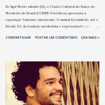
Se liga! Neste sábado (26), o Centro Cultural do Banco do
Nordeste do Brasil (CCBNB-Fortaleza) apresenta a
exposição 'Jumento Amostrado'. O animal foi símbolo, até o
Século XX, da tradição nordestina e representado em
versos pelos romancistas, poetas e cantadores. A mostra
COMPARTILHAR
POSTAR UM COMENTÁRIO
LEIA MAIS »
busca trazer para o espaço urbano uma alegoria em forma
de esculturas com pinturas temáticas que remetem
elementos da cultura nordestina como o cangaço, cordel,
desenhos rupestres, marcas do gado e grafite urbano.
Jumento Amostrado Sábado (26), às 10 horas. Classificação:
livre CCBNB-Fortaleza (Rua Conde D'Eu, 560 - Centro)
Contato: (85) 3209-3500 Entrada gratuita