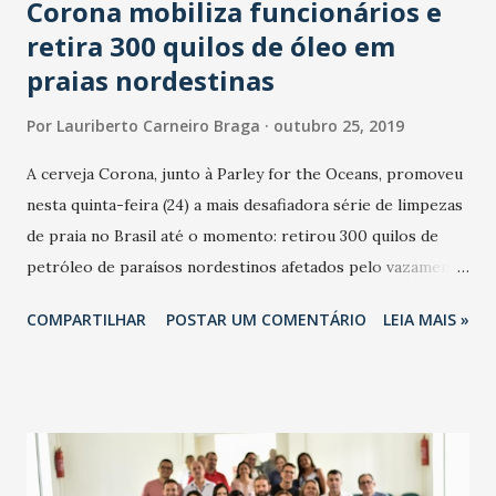
Corona mobiliza funcionários e
retira 300 quilos de óleo em
praias nordestinas
Por
Lauriberto Carneiro Braga
outubro 25, 2019
A cerveja Corona, junto à Parley for the Oceans, promoveu
nesta quinta-feira (24) a mais desafiadora série de limpezas
de praia no Brasil até o momento: retirou 300 quilos de
petróleo de paraísos nordestinos afetados pelo vazamento
do material na Costa Brasileira. Por mais de quatro horas,
COMPARTILHAR
POSTAR UM COMENTÁRIO
LEIA MAIS »
135 funcionários da Corona, junto a 20 voluntários de
empresas parceiras, limparam a Praia do Pau Amarelo, em
Paulista (PE), na Região Metropolitana do Recife (foto
Felipe Solto Maior). Em Sergipe a ação aconteceu na Coroa
do Meio, em Aracaju (foto Arthur Colpo), uma das mais
atingidas pelo óleo, e contou com 61 pessoas, sendo 51