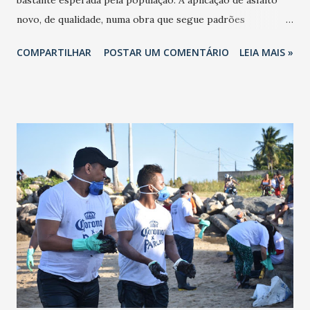
bastante esperada pela população. A aplicação de asfalto
novo, de qualidade, numa obra que segue padrões
internacionais, foi iniciada no Parque Potira. Os trabalhos
COMPARTILHAR
POSTAR UM COMENTÁRIO
LEIA MAIS »
começaram pela Rua Araré, no trecho compreendido entre
as ruas Colibri e Guará, e avançarão nas próximas semanas
pelas demais vias do bairro e do Araturi, outra importante
região beneficiada pelo primeiro lote de obras do Avança
Caucaia. Ao todo, 11 vias dessas duas localidades estão
recebendo serviços de drenagem, pavimentação e
sinalização. Isso significará mais de 16 quilômetros de
malha viária totalmente requalificada em um perímetro da
Grande Jurema que jamais recebeu uma intervenção desta
natureza. “Serão duas camadas de asfalto: uma primeira, de
quatro centímetros, e uma segunda, de três centímetros,
totalizando sete centímetros de espessura de asfalto”,
detalha o engenheiro civil do Avança Caucaia, Car...