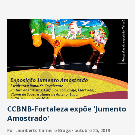
metal clássico. O empoderamento e atitude fizeram com
que se destacasse nesse cenário com pouca presença de
bandas femininas. A X'Roll sobe ao palco às 19h10. O grupo
nasceu da junção do trabalho de quatro musicistas
mulheres, com trabalhos que passeiam pelo soul, blues, o
heavy e o death metal. A cantora Nara Hope fecha a
programação do dia, a partir das 20h20. O espetáculo traz
clássicos do jazz, com beats em uma nova roupagem.
Geodiversidade de Fortaleza - Neste sábado (26), às 14
horas, o programa Percursos Urbanos recebe a pós-
doutora em Geomorfologia Costeira pela Universidade da
...
CCBNB-Fortaleza expõe 'Jumento
Amostrado'
Por
Lauriberto Carneiro Braga
outubro 25, 2019