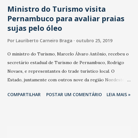
Ministro do Turismo visita
Pernambuco para avaliar praias
sujas pelo óleo
Por
Lauriberto Carneiro Braga
outubro 25, 2019
O ministro do Turismo, Marcelo Álvaro Antônio, recebeu o
secretário estadual de Turismo de Pernambuco, Rodrigo
Novaes, e representantes do trade turístico local. O
Estado, juntamente com outros nove da região Nordeste,
foi atingido por manchas de óleo de origem ainda
COMPARTILHAR
POSTAR UM COMENTÁRIO
LEIA MAIS »
desconhecida. O intuito do encontro foi ouvir sobre os
impactos causados e articular estratégias e ações que
possam minimizar o ocorrido. Projeto Corona-Parley
limpou a Praia de Pau Amarelo (PE) Nesta sexta-feira (25), o
ministro Marcelo Álvaro Antônio está em Porto de