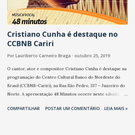
Cristiano Cunha é destaque no
CCBNB Cariri
Por
Lauriberto Carneiro Braga
outubro 25, 2019
O cantor, ator e compositor Cristiano Cunha é destaque na
programação do Centro Cultural Banco do Nordeste do
Brasil (CCBNB-Cariri), na Rua São Pedro, 337 – Juazeiro do
Norte. A apresentação 48 Minutos ocorre neste sábado
(26), às 19h30, com entrada gratuita. Em seu projeto solo,
COMPARTILHAR
POSTAR UM COMENTÁRIO
LEIA MAIS »
Cristiano Cunha experimenta suas canções no formato em
que foram compostas, criando texturas sonoras ao vivo,
onde explora repetições e sons corporais. Ele continua a