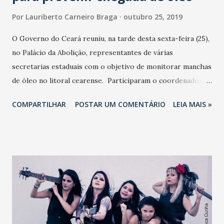
Por
Lauriberto Carneiro Braga
outubro 25, 2019
O Governo do Ceará reuniu, na tarde desta sexta-feira (25),
no Palácio da Abolição, representantes de várias
secretarias estaduais com o objetivo de monitorar manchas
de óleo no litoral cearense. Participaram o coordenador da
bancada do Ceará no Congresso, deputado federal
COMPARTILHAR
POSTAR UM COMENTÁRIO
LEIA MAIS »
Domingos Neto; o tesoureiro geral da Associação dos
Prefeitos do Ceará (Aprece), Francisco Menezes Júnior; a
presidente do Sindicatos dos Frios, Elisa Gradvohl; e a
diretora do Laboratório de Ciências do Mar (Labomar),
Maria Ozilea Bezerra de Menezes. A reunião foi conduzida
pelo secretário-chefe da Casa Civil, Élcio Batista, que
também esteve reunido durante toda a manhã desta sexta-
feira (25) com o comando da Marinha. Élcio reforça que o
trabalho de limpeza de praias e o resgate de animais já está