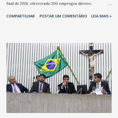
final de 2026, oferecendo 200 empregos diretos,
totalizando na Rede 25 mil vendedores. A localização da
COMPARTILHAR
POSTAR UM COMENTÁRIO
LEIA MAIS »
Havan Fortaleza ainda não foi anunciada oficialmente, mas
fontes extraoficiais indicam, que será na Avenida
Washington Soares-Messejana. Uma coisa é certa: será a
maior loja Havan do Brasil.