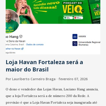
Salário para um número maior de trabalhadores, já que o
país tem a menor taxa de desemprego dos anos recentes.
Ainda segundo a Pesquisa, em novembro de 2025, 40% dos
bares e restaurantes operaram com lucro e outros 40%
registraram equilíbrio financeiro. Já o percentual de
estabelecimentos no prejuízo ficou em 19%, pouco abaixo
do observado no mês anterior. Outros 1% não existiam em
novembro. Em relação a outubro, o faturamento também
cresceu. De acordo com a pesquisa, 44% dos n...
Loja Havan Fortaleza será a
maior do Brasil
Por
Lauriberto Carneiro Braga
fevereiro 07, 2026
O dono e vendedor das Lojas Havan, Luciano Hang anuncia,
que a loja Fortaleza será a de número 200 da Rede. A
previsão é que a Loja Havan Fortaleza seja inaugurada até