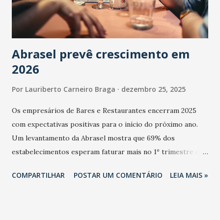
Abrasel prevê crescimento em
2026
Por
Lauriberto Carneiro Braga
dezembro 25, 2025
Os empresários de Bares e Restaurantes encerram 2025
com expectativas positivas para o início do próximo ano.
Um levantamento da Abrasel mostra que 69% dos
estabelecimentos esperam faturar mais no 1º trimestre de
2026 em comparação com o mesmo período de 2025. Em
COMPARTILHAR
POSTAR UM COMENTÁRIO
LEIA MAIS »
relação ao último trimestre deste ano, 56% também
projetam crescimento (foto Helena Lopes). A confiança do
setor é sustentada principalmente pelo desempenho