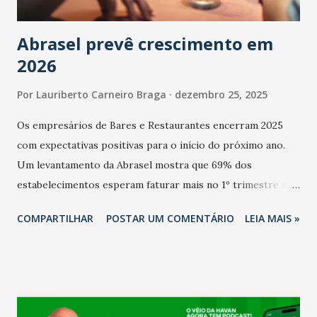
Abrasel prevê crescimento em
2026
Por
Lauriberto Carneiro Braga
dezembro 25, 2025
Os empresários de Bares e Restaurantes encerram 2025
com expectativas positivas para o início do próximo ano.
Um levantamento da Abrasel mostra que 69% dos
estabelecimentos esperam faturar mais no 1º trimestre de
2026 em comparação com o mesmo período de 2025. Em
COMPARTILHAR
POSTAR UM COMENTÁRIO
LEIA MAIS »
relação ao último trimestre deste ano, 56% também
projetam crescimento (foto Helena Lopes). A confiança do
setor é sustentada principalmente pelo desempenho
recente das empresas, impulsionado pelas
confraternizações de fim de ano e pelo pagamento do 13º