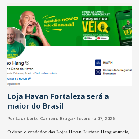
recente das empresas, impulsionado pelas
confraternizações de fim de ano e pelo pagamento do 13º
Salário para um número maior de trabalhadores, já que o
país tem a menor taxa de desemprego dos anos recentes.
Ainda segundo a Pesquisa, em novembro de 2025, 40% dos
bares e restaurantes operaram com lucro e outros 40%
registraram equilíbrio financeiro. Já o percentual de
estabelecimentos no prejuízo ficou em 19%, pouco abaixo
do observado no mês anterior. Outros 1% não existiam em
novembro. Em relação a outubro, o faturamento também
cresceu. De acordo com a pesquisa, 44% dos n...
Loja Havan Fortaleza será a
maior do Brasil
Por
Lauriberto Carneiro Braga
fevereiro 07, 2026
O dono e vendedor das Lojas Havan, Luciano Hang anuncia,