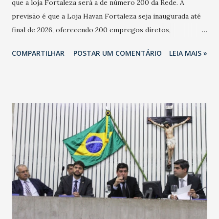
que a loja Fortaleza será a de número 200 da Rede. A
previsão é que a Loja Havan Fortaleza seja inaugurada até
final de 2026, oferecendo 200 empregos diretos,
totalizando na Rede 25 mil vendedores. A localização da
COMPARTILHAR
POSTAR UM COMENTÁRIO
LEIA MAIS »
Havan Fortaleza ainda não foi anunciada oficialmente, mas
fontes extraoficiais indicam, que será na Avenida
Washington Soares-Messejana. Uma coisa é certa: será a
maior loja Havan do Brasil.