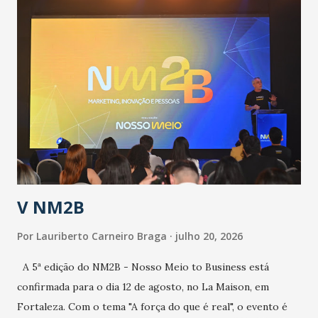
população suspeita e de cuidados com os ambientes
públicos e domiciliares. “Nós não estamos vivendo uma
epidemia comum, como temos em todos os anos, com
aumento de casos de dengue, influenza ou H1N1. Trata-se
de uma epidemia com um vírus diferente, com um poder de
contaminação maior que outros coronavírus”, apontou o
secretário. Segundo ele, é uma epidemia com chance de
contaminação alta, podendo gerar um grande risco à
população e ao sistema de saúde. “Precisamos saber fazer a
estratificação do risco da doença, para não so...
V NM2B
Por
Lauriberto Carneiro Braga
julho 20, 2026
A 5ª edição do NM2B - Nosso Meio to Business está
confirmada para o dia 12 de agosto, no La Maison, em
Fortaleza. Com o tema "A força do que é real", o evento é