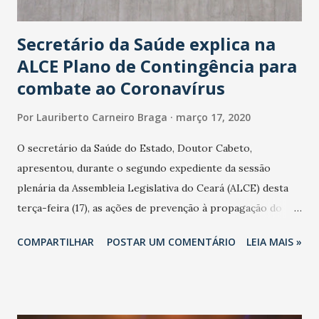
Secretário da Saúde explica na
ALCE Plano de Contingência para
combate ao Coronavírus
Por
Lauriberto Carneiro Braga
março 17, 2020
O secretário da Saúde do Estado, Doutor Cabeto,
apresentou, durante o segundo expediente da sessão
plenária da Assembleia Legislativa do Ceará (ALCE) desta
terça-feira (17), as ações de prevenção à propagação do
novo coronavírus (Covid-19) e as recentes medidas
COMPARTILHAR
POSTAR UM COMENTÁRIO
LEIA MAIS »
adotadas pelo Governo do Estado na contenção da
pandemia e atendimento aos enfermos. O secretário
informou que o Estado tem desenvolvido um plano de
contingência pautado em formas de reconhecimento da