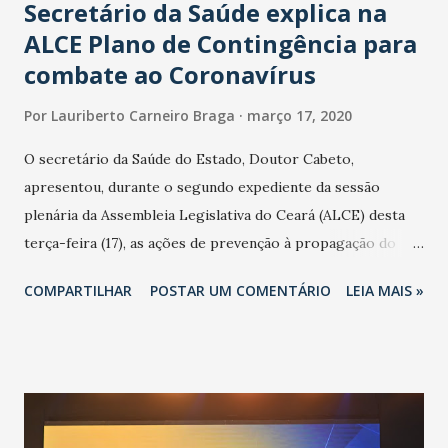
Secretário da Saúde explica na
ALCE Plano de Contingência para
combate ao Coronavírus
Por
Lauriberto Carneiro Braga
março 17, 2020
O secretário da Saúde do Estado, Doutor Cabeto,
apresentou, durante o segundo expediente da sessão
plenária da Assembleia Legislativa do Ceará (ALCE) desta
terça-feira (17), as ações de prevenção à propagação do
novo coronavírus (Covid-19) e as recentes medidas
COMPARTILHAR
POSTAR UM COMENTÁRIO
LEIA MAIS »
adotadas pelo Governo do Estado na contenção da
pandemia e atendimento aos enfermos. O secretário
informou que o Estado tem desenvolvido um plano de
contingência pautado em formas de reconhecimento da
população suspeita e de cuidados com os ambientes
públicos e domiciliares. “Nós não estamos vivendo uma