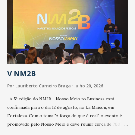
epidemia comum, como temos em todos os anos, com
aumento de casos de dengue, influenza ou H1N1. Trata-se
de uma epidemia com um vírus diferente, com um poder de
contaminação maior que outros coronavírus”, apontou o
secretário. Segundo ele, é uma epidemia com chance de
contaminação alta, podendo gerar um grande risco à
população e ao sistema de saúde. “Precisamos saber fazer a
estratificação do risco da doença, para não so...
V NM2B
Por
Lauriberto Carneiro Braga
julho 20, 2026
A 5ª edição do NM2B - Nosso Meio to Business está
confirmada para o dia 12 de agosto, no La Maison, em
Fortaleza. Com o tema "A força do que é real", o evento é
promovido pelo Nosso Meio e deve reunir cerca de 700
participantes, entre executivos, empreendedores, gestores