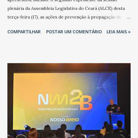
plenária da Assembleia Legislativa do Ceará (ALCE) desta
terça-feira (17), as ações de prevenção à propagação do
novo coronavírus (Covid-19) e as recentes medidas
COMPARTILHAR
POSTAR UM COMENTÁRIO
LEIA MAIS »
adotadas pelo Governo do Estado na contenção da
pandemia e atendimento aos enfermos. O secretário
informou que o Estado tem desenvolvido um plano de
contingência pautado em formas de reconhecimento da
população suspeita e de cuidados com os ambientes
públicos e domiciliares. “Nós não estamos vivendo uma
epidemia comum, como temos em todos os anos, com
aumento de casos de dengue, influenza ou H1N1. Trata-se
de uma epidemia com um vírus diferente, com um poder de
contaminação maior que outros coronavírus”, apontou o
secretário. Segundo ele, é uma epidemia com chance de
contaminação alta, podendo gerar um grande risco à
população e ao sistema de saúde. “Precisamos saber fazer a