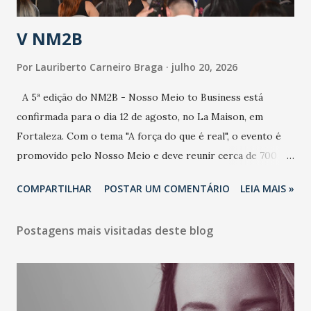
estratificação do risco da doença, para não so...
V NM2B
Por
Lauriberto Carneiro Braga
julho 20, 2026
A 5ª edição do NM2B - Nosso Meio to Business está
confirmada para o dia 12 de agosto, no La Maison, em
Fortaleza. Com o tema "A força do que é real", o evento é
promovido pelo Nosso Meio e deve reunir cerca de 700
participantes, entre executivos, empreendedores, gestores
COMPARTILHAR
POSTAR UM COMENTÁRIO
LEIA MAIS »
e lideranças do Mercado Nacional. Desde 2022, o NM2B
consolidou-se como um dos principais encontros do setor
Postagens mais visitadas deste blog
de negócios do Nordeste, reunindo profissionais de marcas
como Bradesco, Samsung, Carrefour, Banco do Nordeste,
LinkedIn, VISA, Grupo 3corações, TikTok e M. Dias Branco.
A nova edição chega em um momento em que autenticidade
e consistência ganham peso nas conversas sobre marca,