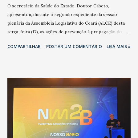
O secretário da Saúde do Estado, Doutor Cabeto,
apresentou, durante o segundo expediente da sessão
plenária da Assembleia Legislativa do Ceará (ALCE) desta
terça-feira (17), as ações de prevenção à propagação do
novo coronavírus (Covid-19) e as recentes medidas
COMPARTILHAR
POSTAR UM COMENTÁRIO
LEIA MAIS »
adotadas pelo Governo do Estado na contenção da
pandemia e atendimento aos enfermos. O secretário
informou que o Estado tem desenvolvido um plano de
contingência pautado em formas de reconhecimento da
população suspeita e de cuidados com os ambientes
públicos e domiciliares. “Nós não estamos vivendo uma
epidemia comum, como temos em todos os anos, com
aumento de casos de dengue, influenza ou H1N1. Trata-se
de uma epidemia com um vírus diferente, com um poder de
contaminação maior que outros coronavírus”, apontou o
secretário. Segundo ele, é uma epidemia com chance de