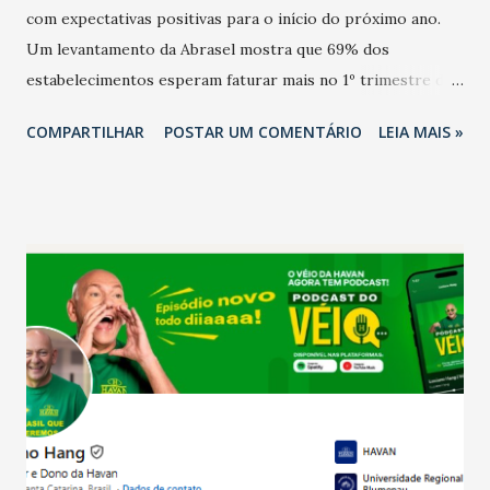
com expectativas positivas para o início do próximo ano.
Um levantamento da Abrasel mostra que 69% dos
estabelecimentos esperam faturar mais no 1º trimestre de
2026 em comparação com o mesmo período de 2025. Em
COMPARTILHAR
POSTAR UM COMENTÁRIO
LEIA MAIS »
relação ao último trimestre deste ano, 56% também
projetam crescimento (foto Helena Lopes). A confiança do
setor é sustentada principalmente pelo desempenho
recente das empresas, impulsionado pelas
confraternizações de fim de ano e pelo pagamento do 13º
Salário para um número maior de trabalhadores, já que o
país tem a menor taxa de desemprego dos anos recentes.
Ainda segundo a Pesquisa, em novembro de 2025, 40% dos
bares e restaurantes operaram com lucro e outros 40%
registraram equilíbrio financeiro. Já o percentual de
estabelecimentos no prejuízo ficou em 19%, pouco abaixo
do observado no mês anterior. Outros 1% não existiam em