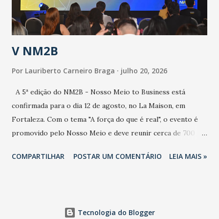
contaminação alta, podendo gerar um grande risco à
população e ao sistema de saúde. “Precisamos saber fazer a
estratificação do risco da doença, para não so...
V NM2B
Por
Lauriberto Carneiro Braga
julho 20, 2026
A 5ª edição do NM2B - Nosso Meio to Business está
confirmada para o dia 12 de agosto, no La Maison, em
Fortaleza. Com o tema "A força do que é real", o evento é
promovido pelo Nosso Meio e deve reunir cerca de 700
participantes, entre executivos, empreendedores, gestores
COMPARTILHAR
POSTAR UM COMENTÁRIO
LEIA MAIS »
e lideranças do Mercado Nacional. Desde 2022, o NM2B
consolidou-se como um dos principais encontros do setor
de negócios do Nordeste, reunindo profissionais de marcas
como Bradesco, Samsung, Carrefour, Banco do Nordeste,
Tecnologia do Blogger
LinkedIn, VISA, Grupo 3corações, TikTok e M. Dias Branco.