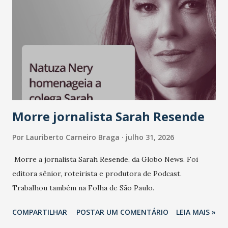
liderança e estratégia. - Vivemos um momento em que todo
mundo fala muito e poucos entregam de verdade. O NM2B
sempre existiu para dar palco a quem constrói com
consistência, e nesta edição isso fica ainda mais claro.
Vamos reforçar que ser genuíno sustenta a confiança entre
marcas, pessoas e mercado", afirma Tamires So...
Morre jornalista Sarah Resende
Por
Lauriberto Carneiro Braga
julho 31, 2026
Morre a jornalista Sarah Resende, da Globo News. Foi
editora sênior, roteirista e produtora de Podcast.
Trabalhou também na Folha de São Paulo.
COMPARTILHAR
POSTAR UM COMENTÁRIO
LEIA MAIS »