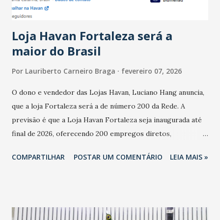
novembro. Em relação a outubro, o faturamento também
cresceu. De acordo com a pesquisa, 44% dos n...
Loja Havan Fortaleza será a
maior do Brasil
Por
Lauriberto Carneiro Braga
fevereiro 07, 2026
O dono e vendedor das Lojas Havan, Luciano Hang anuncia,
que a loja Fortaleza será a de número 200 da Rede. A
previsão é que a Loja Havan Fortaleza seja inaugurada até
final de 2026, oferecendo 200 empregos diretos,
totalizando na Rede 25 mil vendedores. A localização da
COMPARTILHAR
POSTAR UM COMENTÁRIO
LEIA MAIS »
Havan Fortaleza ainda não foi anunciada oficialmente, mas
fontes extraoficiais indicam, que será na Avenida
Washington Soares-Messejana. Uma coisa é certa: será a
maior loja Havan do Brasil.