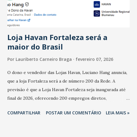
estabelecimentos no prejuízo ficou em 19%, pouco abaixo
do observado no mês anterior. Outros 1% não existiam em
novembro. Em relação a outubro, o faturamento também
cresceu. De acordo com a pesquisa, 44% dos n...
Loja Havan Fortaleza será a
maior do Brasil
Por
Lauriberto Carneiro Braga
fevereiro 07, 2026
O dono e vendedor das Lojas Havan, Luciano Hang anuncia,
que a loja Fortaleza será a de número 200 da Rede. A
previsão é que a Loja Havan Fortaleza seja inaugurada até
final de 2026, oferecendo 200 empregos diretos,
totalizando na Rede 25 mil vendedores. A localização da
COMPARTILHAR
POSTAR UM COMENTÁRIO
LEIA MAIS »
Havan Fortaleza ainda não foi anunciada oficialmente, mas
fontes extraoficiais indicam, que será na Avenida
Washington Soares-Messejana. Uma coisa é certa: será a