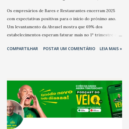
Os empresários de Bares e Restaurantes encerram 2025
com expectativas positivas para o início do próximo ano.
Um levantamento da Abrasel mostra que 69% dos
estabelecimentos esperam faturar mais no 1º trimestre de
2026 em comparação com o mesmo período de 2025. Em
COMPARTILHAR
POSTAR UM COMENTÁRIO
LEIA MAIS »
relação ao último trimestre deste ano, 56% também
projetam crescimento (foto Helena Lopes). A confiança do
setor é sustentada principalmente pelo desempenho
recente das empresas, impulsionado pelas
confraternizações de fim de ano e pelo pagamento do 13º
Salário para um número maior de trabalhadores, já que o
país tem a menor taxa de desemprego dos anos recentes.
Ainda segundo a Pesquisa, em novembro de 2025, 40% dos
bares e restaurantes operaram com lucro e outros 40%
registraram equilíbrio financeiro. Já o percentual de