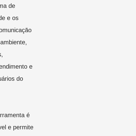
ema de
de e os
Comunicação
ambiente,
s,
tendimento e
uários do
rramenta é
vel e permite