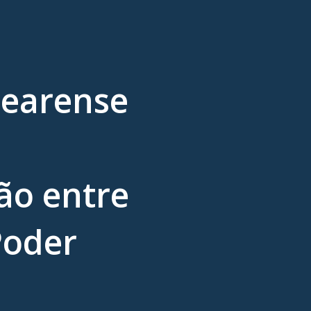
cearense
o entre
Poder