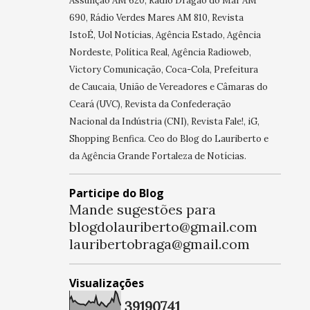
Assunção AM 620, Rádio Dragão do Mar AM
690, Rádio Verdes Mares AM 810, Revista
IstoÉ, Uol Notícias, Agência Estado, Agência
Nordeste, Política Real, Agência Radioweb,
Victory Comunicação, Coca-Cola, Prefeitura
de Caucaia, União de Vereadores e Câmaras do
Ceará (UVC), Revista da Confederação
Nacional da Indústria (CNI), Revista Fale!, iG,
Shopping Benfica. Ceo do Blog do Lauriberto e
da Agência Grande Fortaleza de Notícias.
Participe do Blog
Mande sugestões para
blogdolauriberto@gmail.com
lauribertobraga@gmail.com
Visualizações
3
9
1
9
0
7
4
1