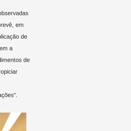
 observadas
 prevê, em
aplicação de
sem a
edimentos de
opiciar
ações”.