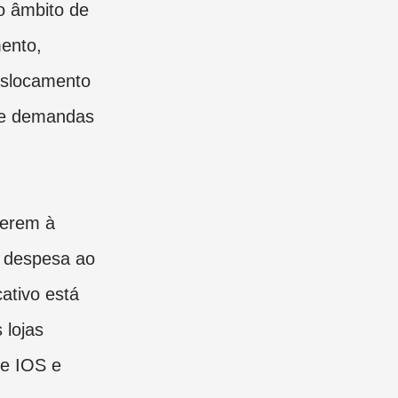
no âmbito de
ento,
eslocamento
 de demandas
derem à
 despesa ao
cativo está
 lojas
 e IOS e