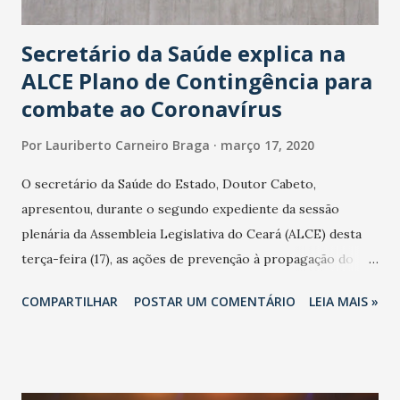
Secretário da Saúde explica na
ALCE Plano de Contingência para
combate ao Coronavírus
Por
Lauriberto Carneiro Braga
março 17, 2020
O secretário da Saúde do Estado, Doutor Cabeto,
apresentou, durante o segundo expediente da sessão
plenária da Assembleia Legislativa do Ceará (ALCE) desta
terça-feira (17), as ações de prevenção à propagação do
novo coronavírus (Covid-19) e as recentes medidas
COMPARTILHAR
POSTAR UM COMENTÁRIO
LEIA MAIS »
adotadas pelo Governo do Estado na contenção da
pandemia e atendimento aos enfermos. O secretário
informou que o Estado tem desenvolvido um plano de
contingência pautado em formas de reconhecimento da