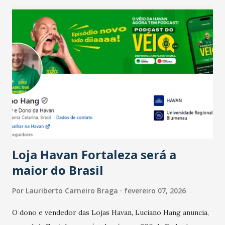
confraternizações de fim de ano e pelo pagamento do 13º
Salário para um número maior de trabalhadores, já que o
país tem a menor taxa de desemprego dos anos recentes.
Ainda segundo a Pesquisa, em novembro de 2025, 40% dos
bares e restaurantes operaram com lucro e outros 40%
registraram equilíbrio financeiro. Já o percentual de
estabelecimentos no prejuízo ficou em 19%, pouco abaixo
do observado no mês anterior. Outros 1% não existiam em
novembro. Em relação a outubro, o faturamento também
cresceu. De acordo com a pesquisa, 44% dos n...
Loja Havan Fortaleza será a
maior do Brasil
Por
Lauriberto Carneiro Braga
fevereiro 07, 2026
O dono e vendedor das Lojas Havan, Luciano Hang anuncia,