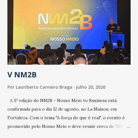
epidemia comum, como temos em todos os anos, com
aumento de casos de dengue, influenza ou H1N1. Trata-se
de uma epidemia com um vírus diferente, com um poder de
contaminação maior que outros coronavírus”, apontou o
secretário. Segundo ele, é uma epidemia com chance de
contaminação alta, podendo gerar um grande risco à
população e ao sistema de saúde. “Precisamos saber fazer a
estratificação do risco da doença, para não so...
V NM2B
Por
Lauriberto Carneiro Braga
julho 20, 2026
A 5ª edição do NM2B - Nosso Meio to Business está
confirmada para o dia 12 de agosto, no La Maison, em
Fortaleza. Com o tema "A força do que é real", o evento é
promovido pelo Nosso Meio e deve reunir cerca de 700
participantes, entre executivos, empreendedores, gestores