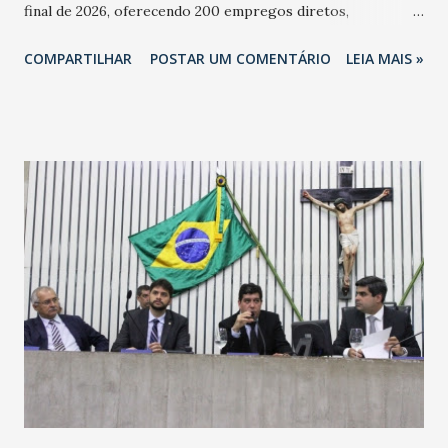
final de 2026, oferecendo 200 empregos diretos,
totalizando na Rede 25 mil vendedores. A localização da
COMPARTILHAR
POSTAR UM COMENTÁRIO
LEIA MAIS »
Havan Fortaleza ainda não foi anunciada oficialmente, mas
fontes extraoficiais indicam, que será na Avenida
Washington Soares-Messejana. Uma coisa é certa: será a
maior loja Havan do Brasil.