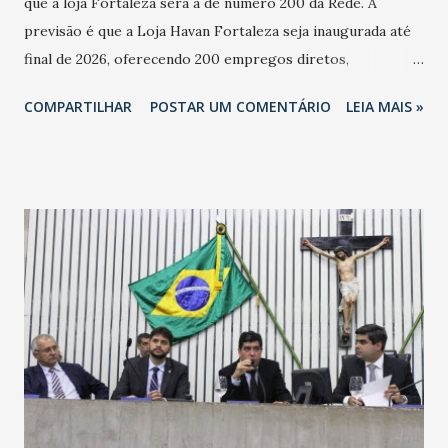
que a loja Fortaleza será a de número 200 da Rede. A
previsão é que a Loja Havan Fortaleza seja inaugurada até
final de 2026, oferecendo 200 empregos diretos,
totalizando na Rede 25 mil vendedores. A localização da
COMPARTILHAR
POSTAR UM COMENTÁRIO
LEIA MAIS »
Havan Fortaleza ainda não foi anunciada oficialmente, mas
fontes extraoficiais indicam, que será na Avenida
Washington Soares-Messejana. Uma coisa é certa: será a
maior loja Havan do Brasil.