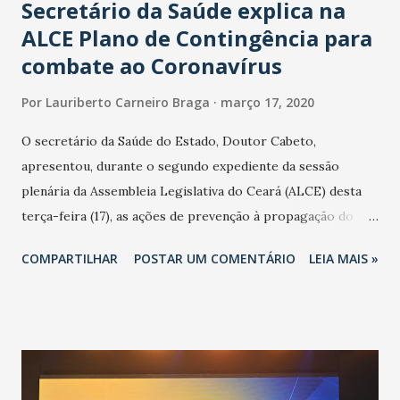
Secretário da Saúde explica na
ALCE Plano de Contingência para
combate ao Coronavírus
Por
Lauriberto Carneiro Braga
março 17, 2020
O secretário da Saúde do Estado, Doutor Cabeto,
apresentou, durante o segundo expediente da sessão
plenária da Assembleia Legislativa do Ceará (ALCE) desta
terça-feira (17), as ações de prevenção à propagação do
novo coronavírus (Covid-19) e as recentes medidas
COMPARTILHAR
POSTAR UM COMENTÁRIO
LEIA MAIS »
adotadas pelo Governo do Estado na contenção da
pandemia e atendimento aos enfermos. O secretário
informou que o Estado tem desenvolvido um plano de
contingência pautado em formas de reconhecimento da
população suspeita e de cuidados com os ambientes
públicos e domiciliares. “Nós não estamos vivendo uma