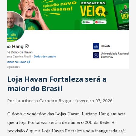
Salário para um número maior de trabalhadores, já que o
país tem a menor taxa de desemprego dos anos recentes.
Ainda segundo a Pesquisa, em novembro de 2025, 40% dos
bares e restaurantes operaram com lucro e outros 40%
registraram equilíbrio financeiro. Já o percentual de
estabelecimentos no prejuízo ficou em 19%, pouco abaixo
do observado no mês anterior. Outros 1% não existiam em
novembro. Em relação a outubro, o faturamento também
cresceu. De acordo com a pesquisa, 44% dos n...
Loja Havan Fortaleza será a
maior do Brasil
Por
Lauriberto Carneiro Braga
fevereiro 07, 2026
O dono e vendedor das Lojas Havan, Luciano Hang anuncia,
que a loja Fortaleza será a de número 200 da Rede. A
previsão é que a Loja Havan Fortaleza seja inaugurada até