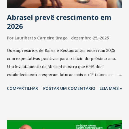
Abrasel prevê crescimento em
2026
Por
Lauriberto Carneiro Braga
dezembro 25, 2025
Os empresários de Bares e Restaurantes encerram 2025
com expectativas positivas para o início do próximo ano.
Um levantamento da Abrasel mostra que 69% dos
estabelecimentos esperam faturar mais no 1º trimestre de
2026 em comparação com o mesmo período de 2025. Em
COMPARTILHAR
POSTAR UM COMENTÁRIO
LEIA MAIS »
relação ao último trimestre deste ano, 56% também
projetam crescimento (foto Helena Lopes). A confiança do
setor é sustentada principalmente pelo desempenho
recente das empresas, impulsionado pelas
confraternizações de fim de ano e pelo pagamento do 13º