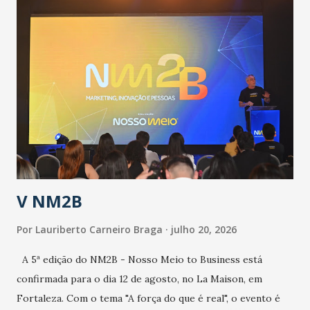
população suspeita e de cuidados com os ambientes
públicos e domiciliares. “Nós não estamos vivendo uma
epidemia comum, como temos em todos os anos, com
aumento de casos de dengue, influenza ou H1N1. Trata-se
de uma epidemia com um vírus diferente, com um poder de
contaminação maior que outros coronavírus”, apontou o
secretário. Segundo ele, é uma epidemia com chance de
contaminação alta, podendo gerar um grande risco à
população e ao sistema de saúde. “Precisamos saber fazer a
estratificação do risco da doença, para não so...
V NM2B
Por
Lauriberto Carneiro Braga
julho 20, 2026
A 5ª edição do NM2B - Nosso Meio to Business está
confirmada para o dia 12 de agosto, no La Maison, em
Fortaleza. Com o tema "A força do que é real", o evento é