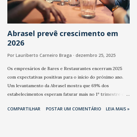
Abrasel prevê crescimento em
2026
Por
Lauriberto Carneiro Braga
dezembro 25, 2025
Os empresários de Bares e Restaurantes encerram 2025
com expectativas positivas para o início do próximo ano.
Um levantamento da Abrasel mostra que 69% dos
estabelecimentos esperam faturar mais no 1º trimestre de
2026 em comparação com o mesmo período de 2025. Em
COMPARTILHAR
POSTAR UM COMENTÁRIO
LEIA MAIS »
relação ao último trimestre deste ano, 56% também
projetam crescimento (foto Helena Lopes). A confiança do
setor é sustentada principalmente pelo desempenho
recente das empresas, impulsionado pelas