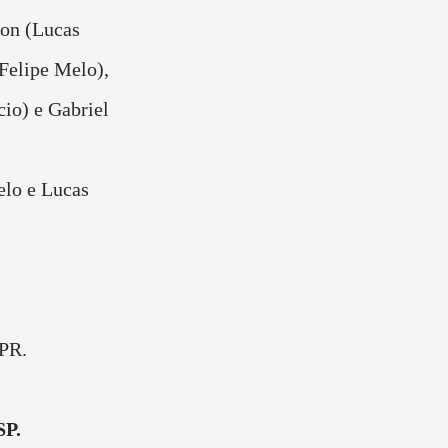
ron (Lucas
(Felipe Melo),
io) e Gabriel
elo e Lucas
-PR.
SP.