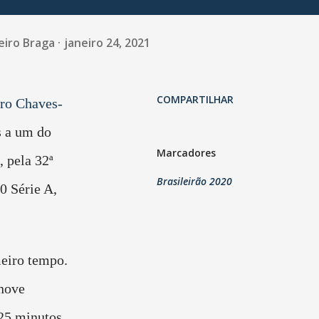
eiro Braga
janeiro 24, 2021
COMPARTILHAR
ro Chaves-
s a um do
Marcadores
 pela 32ª
Brasileirão 2020
0 Série A,
eiro tempo.
 nove
 25 minutos.