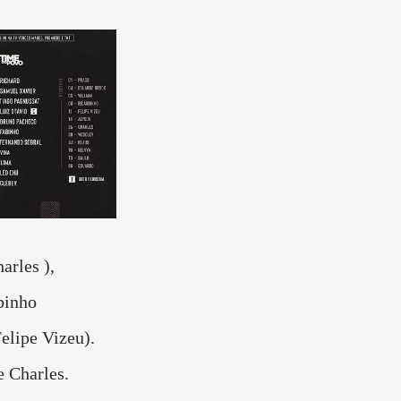
arles ),
binho
Felipe Vizeu).
 Charles.