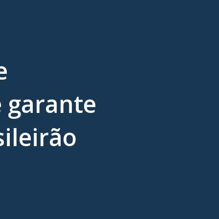
e
e garante
sileirão