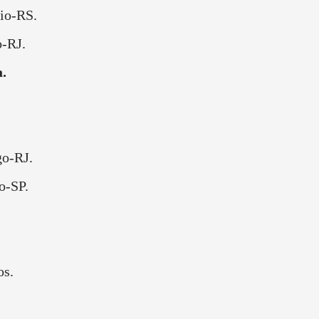
io-RS.
-RJ.
.
go-RJ.
o-SP.
os.