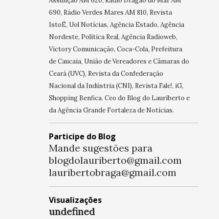
Assunção AM 620, Rádio Dragão do Mar AM
690, Rádio Verdes Mares AM 810, Revista
IstoÉ, Uol Notícias, Agência Estado, Agência
Nordeste, Política Real, Agência Radioweb,
Victory Comunicação, Coca-Cola, Prefeitura
de Caucaia, União de Vereadores e Câmaras do
Ceará (UVC), Revista da Confederação
Nacional da Indústria (CNI), Revista Fale!, iG,
Shopping Benfica. Ceo do Blog do Lauriberto e
da Agência Grande Fortaleza de Notícias.
Participe do Blog
Mande sugestões para
blogdolauriberto@gmail.com
lauribertobraga@gmail.com
Visualizações
u
n
d
e
f
n
e
d