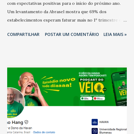
com expectativas positivas para o início do próximo ano.
Um levantamento da Abrasel mostra que 69% dos
estabelecimentos esperam faturar mais no 1º trimestre de
2026 em comparação com o mesmo período de 2025. Em
COMPARTILHAR
POSTAR UM COMENTÁRIO
LEIA MAIS »
relação ao último trimestre deste ano, 56% também
projetam crescimento (foto Helena Lopes). A confiança do
setor é sustentada principalmente pelo desempenho
recente das empresas, impulsionado pelas
confraternizações de fim de ano e pelo pagamento do 13º
Salário para um número maior de trabalhadores, já que o
país tem a menor taxa de desemprego dos anos recentes.
Ainda segundo a Pesquisa, em novembro de 2025, 40% dos
bares e restaurantes operaram com lucro e outros 40%
registraram equilíbrio financeiro. Já o percentual de
estabelecimentos no prejuízo ficou em 19%, pouco abaixo
do observado no mês anterior. Outros 1% não existiam em