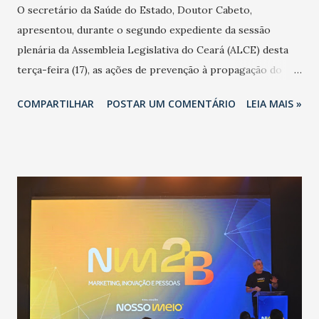
O secretário da Saúde do Estado, Doutor Cabeto,
apresentou, durante o segundo expediente da sessão
plenária da Assembleia Legislativa do Ceará (ALCE) desta
terça-feira (17), as ações de prevenção à propagação do
novo coronavírus (Covid-19) e as recentes medidas
COMPARTILHAR
POSTAR UM COMENTÁRIO
LEIA MAIS »
adotadas pelo Governo do Estado na contenção da
pandemia e atendimento aos enfermos. O secretário
informou que o Estado tem desenvolvido um plano de
contingência pautado em formas de reconhecimento da
população suspeita e de cuidados com os ambientes
públicos e domiciliares. “Nós não estamos vivendo uma
epidemia comum, como temos em todos os anos, com
aumento de casos de dengue, influenza ou H1N1. Trata-se
de uma epidemia com um vírus diferente, com um poder de
contaminação maior que outros coronavírus”, apontou o
secretário. Segundo ele, é uma epidemia com chance de