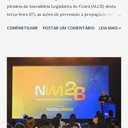
plenária da Assembleia Legislativa do Ceará (ALCE) desta
terça-feira (17), as ações de prevenção à propagação do
novo coronavírus (Covid-19) e as recentes medidas
COMPARTILHAR
POSTAR UM COMENTÁRIO
LEIA MAIS »
adotadas pelo Governo do Estado na contenção da
pandemia e atendimento aos enfermos. O secretário
informou que o Estado tem desenvolvido um plano de
contingência pautado em formas de reconhecimento da
população suspeita e de cuidados com os ambientes
públicos e domiciliares. “Nós não estamos vivendo uma
epidemia comum, como temos em todos os anos, com
aumento de casos de dengue, influenza ou H1N1. Trata-se
de uma epidemia com um vírus diferente, com um poder de
contaminação maior que outros coronavírus”, apontou o
secretário. Segundo ele, é uma epidemia com chance de
contaminação alta, podendo gerar um grande risco à
população e ao sistema de saúde. “Precisamos saber fazer a