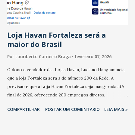
estabelecimentos no prejuízo ficou em 19%, pouco abaixo
do observado no mês anterior. Outros 1% não existiam em
novembro. Em relação a outubro, o faturamento também
cresceu. De acordo com a pesquisa, 44% dos n...
Loja Havan Fortaleza será a
maior do Brasil
Por
Lauriberto Carneiro Braga
fevereiro 07, 2026
O dono e vendedor das Lojas Havan, Luciano Hang anuncia,
que a loja Fortaleza será a de número 200 da Rede. A
previsão é que a Loja Havan Fortaleza seja inaugurada até
final de 2026, oferecendo 200 empregos diretos,
totalizando na Rede 25 mil vendedores. A localização da
COMPARTILHAR
POSTAR UM COMENTÁRIO
LEIA MAIS »
Havan Fortaleza ainda não foi anunciada oficialmente, mas
fontes extraoficiais indicam, que será na Avenida
Washington Soares-Messejana. Uma coisa é certa: será a