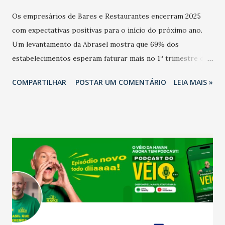
Os empresários de Bares e Restaurantes encerram 2025
com expectativas positivas para o início do próximo ano.
Um levantamento da Abrasel mostra que 69% dos
estabelecimentos esperam faturar mais no 1º trimestre de
2026 em comparação com o mesmo período de 2025. Em
COMPARTILHAR
POSTAR UM COMENTÁRIO
LEIA MAIS »
relação ao último trimestre deste ano, 56% também
projetam crescimento (foto Helena Lopes). A confiança do
setor é sustentada principalmente pelo desempenho
recente das empresas, impulsionado pelas
confraternizações de fim de ano e pelo pagamento do 13º
Salário para um número maior de trabalhadores, já que o
país tem a menor taxa de desemprego dos anos recentes.
Ainda segundo a Pesquisa, em novembro de 2025, 40% dos
bares e restaurantes operaram com lucro e outros 40%
registraram equilíbrio financeiro. Já o percentual de