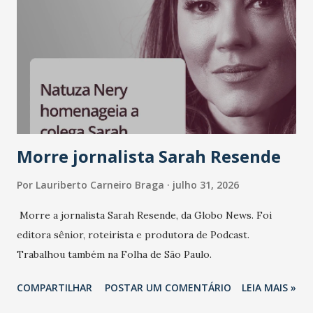
liderança e estratégia. - Vivemos um momento em que todo
mundo fala muito e poucos entregam de verdade. O NM2B
sempre existiu para dar palco a quem constrói com
consistência, e nesta edição isso fica ainda mais claro.
Vamos reforçar que ser genuíno sustenta a confiança entre
marcas, pessoas e mercado", afirma Tamires So...
Morre jornalista Sarah Resende
Por
Lauriberto Carneiro Braga
julho 31, 2026
Morre a jornalista Sarah Resende, da Globo News. Foi
editora sênior, roteirista e produtora de Podcast.
Trabalhou também na Folha de São Paulo.
COMPARTILHAR
POSTAR UM COMENTÁRIO
LEIA MAIS »