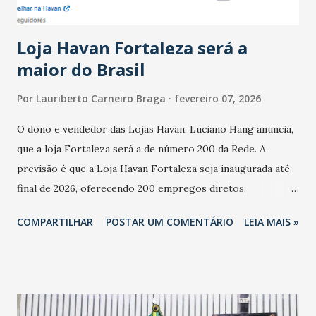
novembro. Em relação a outubro, o faturamento também
cresceu. De acordo com a pesquisa, 44% dos n...
Loja Havan Fortaleza será a
maior do Brasil
Por
Lauriberto Carneiro Braga
fevereiro 07, 2026
O dono e vendedor das Lojas Havan, Luciano Hang anuncia,
que a loja Fortaleza será a de número 200 da Rede. A
previsão é que a Loja Havan Fortaleza seja inaugurada até
final de 2026, oferecendo 200 empregos diretos,
totalizando na Rede 25 mil vendedores. A localização da
COMPARTILHAR
POSTAR UM COMENTÁRIO
LEIA MAIS »
Havan Fortaleza ainda não foi anunciada oficialmente, mas
fontes extraoficiais indicam, que será na Avenida
Washington Soares-Messejana. Uma coisa é certa: será a
maior loja Havan do Brasil.