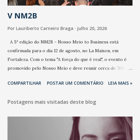
estratificação do risco da doença, para não so...
V NM2B
Por
Lauriberto Carneiro Braga
julho 20, 2026
A 5ª edição do NM2B - Nosso Meio to Business está
confirmada para o dia 12 de agosto, no La Maison, em
Fortaleza. Com o tema "A força do que é real", o evento é
promovido pelo Nosso Meio e deve reunir cerca de 700
participantes, entre executivos, empreendedores, gestores
COMPARTILHAR
POSTAR UM COMENTÁRIO
LEIA MAIS »
e lideranças do Mercado Nacional. Desde 2022, o NM2B
consolidou-se como um dos principais encontros do setor
Postagens mais visitadas deste blog
de negócios do Nordeste, reunindo profissionais de marcas
como Bradesco, Samsung, Carrefour, Banco do Nordeste,
LinkedIn, VISA, Grupo 3corações, TikTok e M. Dias Branco.
A nova edição chega em um momento em que autenticidade
e consistência ganham peso nas conversas sobre marca,