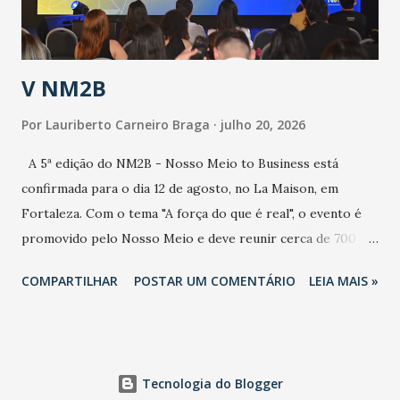
contaminação alta, podendo gerar um grande risco à
população e ao sistema de saúde. “Precisamos saber fazer a
estratificação do risco da doença, para não so...
V NM2B
Por
Lauriberto Carneiro Braga
julho 20, 2026
A 5ª edição do NM2B - Nosso Meio to Business está
confirmada para o dia 12 de agosto, no La Maison, em
Fortaleza. Com o tema "A força do que é real", o evento é
promovido pelo Nosso Meio e deve reunir cerca de 700
participantes, entre executivos, empreendedores, gestores
COMPARTILHAR
POSTAR UM COMENTÁRIO
LEIA MAIS »
e lideranças do Mercado Nacional. Desde 2022, o NM2B
consolidou-se como um dos principais encontros do setor
de negócios do Nordeste, reunindo profissionais de marcas
como Bradesco, Samsung, Carrefour, Banco do Nordeste,
Tecnologia do Blogger
LinkedIn, VISA, Grupo 3corações, TikTok e M. Dias Branco.