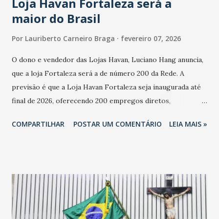
Loja Havan Fortaleza será a
maior do Brasil
Por
Lauriberto Carneiro Braga
fevereiro 07, 2026
O dono e vendedor das Lojas Havan, Luciano Hang anuncia,
que a loja Fortaleza será a de número 200 da Rede. A
previsão é que a Loja Havan Fortaleza seja inaugurada até
final de 2026, oferecendo 200 empregos diretos,
totalizando na Rede 25 mil vendedores. A localização da
COMPARTILHAR
POSTAR UM COMENTÁRIO
LEIA MAIS »
Havan Fortaleza ainda não foi anunciada oficialmente, mas
fontes extraoficiais indicam, que será na Avenida
Washington Soares-Messejana. Uma coisa é certa: será a
maior loja Havan do Brasil.