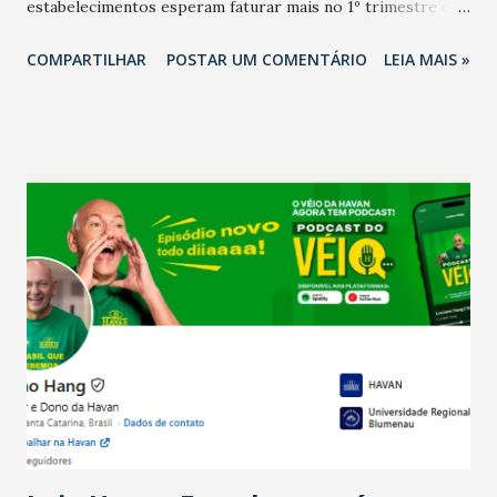
estabelecimentos esperam faturar mais no 1º trimestre de
2026 em comparação com o mesmo período de 2025. Em
COMPARTILHAR
POSTAR UM COMENTÁRIO
LEIA MAIS »
relação ao último trimestre deste ano, 56% também
projetam crescimento (foto Helena Lopes). A confiança do
setor é sustentada principalmente pelo desempenho
recente das empresas, impulsionado pelas
confraternizações de fim de ano e pelo pagamento do 13º
Salário para um número maior de trabalhadores, já que o
país tem a menor taxa de desemprego dos anos recentes.
Ainda segundo a Pesquisa, em novembro de 2025, 40% dos
bares e restaurantes operaram com lucro e outros 40%
registraram equilíbrio financeiro. Já o percentual de
estabelecimentos no prejuízo ficou em 19%, pouco abaixo
do observado no mês anterior. Outros 1% não existiam em
novembro. Em relação a outubro, o faturamento também
cresceu. De acordo com a pesquisa, 44% dos n...