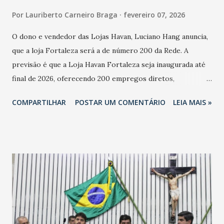
Por
Lauriberto Carneiro Braga
fevereiro 07, 2026
O dono e vendedor das Lojas Havan, Luciano Hang anuncia,
que a loja Fortaleza será a de número 200 da Rede. A
previsão é que a Loja Havan Fortaleza seja inaugurada até
final de 2026, oferecendo 200 empregos diretos,
totalizando na Rede 25 mil vendedores. A localização da
COMPARTILHAR
POSTAR UM COMENTÁRIO
LEIA MAIS »
Havan Fortaleza ainda não foi anunciada oficialmente, mas
fontes extraoficiais indicam, que será na Avenida
Washington Soares-Messejana. Uma coisa é certa: será a
maior loja Havan do Brasil.