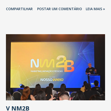
novo coronavírus (Covid-19) e as recentes medidas
COMPARTILHAR
POSTAR UM COMENTÁRIO
LEIA MAIS »
adotadas pelo Governo do Estado na contenção da
pandemia e atendimento aos enfermos. O secretário
informou que o Estado tem desenvolvido um plano de
contingência pautado em formas de reconhecimento da
população suspeita e de cuidados com os ambientes
públicos e domiciliares. “Nós não estamos vivendo uma
epidemia comum, como temos em todos os anos, com
aumento de casos de dengue, influenza ou H1N1. Trata-se
de uma epidemia com um vírus diferente, com um poder de
contaminação maior que outros coronavírus”, apontou o
secretário. Segundo ele, é uma epidemia com chance de
contaminação alta, podendo gerar um grande risco à
população e ao sistema de saúde. “Precisamos saber fazer a
estratificação do risco da doença, para não so...
V NM2B