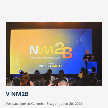
pandemia e atendimento aos enfermos. O secretário
informou que o Estado tem desenvolvido um plano de
contingência pautado em formas de reconhecimento da
população suspeita e de cuidados com os ambientes
públicos e domiciliares. “Nós não estamos vivendo uma
epidemia comum, como temos em todos os anos, com
aumento de casos de dengue, influenza ou H1N1. Trata-se
de uma epidemia com um vírus diferente, com um poder de
contaminação maior que outros coronavírus”, apontou o
secretário. Segundo ele, é uma epidemia com chance de
contaminação alta, podendo gerar um grande risco à
população e ao sistema de saúde. “Precisamos saber fazer a
estratificação do risco da doença, para não so...
V NM2B
Por
Lauriberto Carneiro Braga
julho 20, 2026