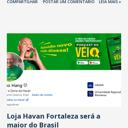
COMPARTILHAR
POSTAR UM COMENTÁRIO
LEIA MAIS »
relação ao último trimestre deste ano, 56% também
projetam crescimento (foto Helena Lopes). A confiança do
setor é sustentada principalmente pelo desempenho
recente das empresas, impulsionado pelas
confraternizações de fim de ano e pelo pagamento do 13º
Salário para um número maior de trabalhadores, já que o
país tem a menor taxa de desemprego dos anos recentes.
Ainda segundo a Pesquisa, em novembro de 2025, 40% dos
bares e restaurantes operaram com lucro e outros 40%
registraram equilíbrio financeiro. Já o percentual de
estabelecimentos no prejuízo ficou em 19%, pouco abaixo
do observado no mês anterior. Outros 1% não existiam em
novembro. Em relação a outubro, o faturamento também
cresceu. De acordo com a pesquisa, 44% dos n...
Loja Havan Fortaleza será a
maior do Brasil