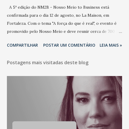
A 5ª edição do NM2B - Nosso Meio to Business está
confirmada para o dia 12 de agosto, no La Maison, em
Fortaleza. Com o tema "A força do que é real", o evento é
promovido pelo Nosso Meio e deve reunir cerca de 700
participantes, entre executivos, empreendedores, gestores
COMPARTILHAR
POSTAR UM COMENTÁRIO
LEIA MAIS »
e lideranças do Mercado Nacional. Desde 2022, o NM2B
consolidou-se como um dos principais encontros do setor
Postagens mais visitadas deste blog
de negócios do Nordeste, reunindo profissionais de marcas
como Bradesco, Samsung, Carrefour, Banco do Nordeste,
LinkedIn, VISA, Grupo 3corações, TikTok e M. Dias Branco.
A nova edição chega em um momento em que autenticidade
e consistência ganham peso nas conversas sobre marca,
liderança e estratégia. - Vivemos um momento em que todo
mundo fala muito e poucos entregam de verdade. O NM2B
sempre existiu para dar palco a quem constrói com
consistência, e nesta edição isso fica ainda mais claro.