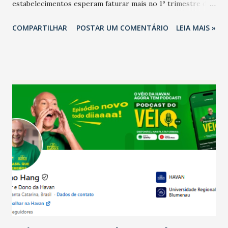
estabelecimentos esperam faturar mais no 1º trimestre de
2026 em comparação com o mesmo período de 2025. Em
COMPARTILHAR
POSTAR UM COMENTÁRIO
LEIA MAIS »
relação ao último trimestre deste ano, 56% também
projetam crescimento (foto Helena Lopes). A confiança do
setor é sustentada principalmente pelo desempenho
recente das empresas, impulsionado pelas
confraternizações de fim de ano e pelo pagamento do 13º
Salário para um número maior de trabalhadores, já que o
país tem a menor taxa de desemprego dos anos recentes.
Ainda segundo a Pesquisa, em novembro de 2025, 40% dos
bares e restaurantes operaram com lucro e outros 40%
registraram equilíbrio financeiro. Já o percentual de
estabelecimentos no prejuízo ficou em 19%, pouco abaixo
do observado no mês anterior. Outros 1% não existiam em
novembro. Em relação a outubro, o faturamento também
cresceu. De acordo com a pesquisa, 44% dos n...