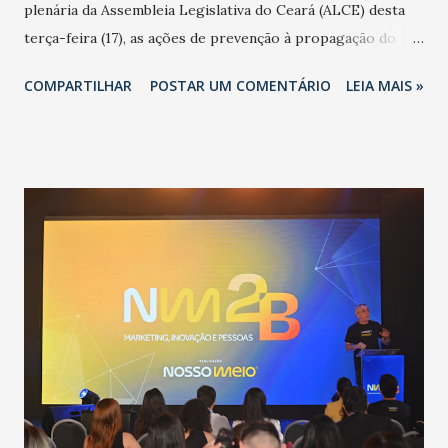
plenária da Assembleia Legislativa do Ceará (ALCE) desta
terça-feira (17), as ações de prevenção à propagação do
novo coronavírus (Covid-19) e as recentes medidas
COMPARTILHAR
POSTAR UM COMENTÁRIO
LEIA MAIS »
adotadas pelo Governo do Estado na contenção da
pandemia e atendimento aos enfermos. O secretário
informou que o Estado tem desenvolvido um plano de
contingência pautado em formas de reconhecimento da
população suspeita e de cuidados com os ambientes
públicos e domiciliares. “Nós não estamos vivendo uma
epidemia comum, como temos em todos os anos, com
aumento de casos de dengue, influenza ou H1N1. Trata-se
de uma epidemia com um vírus diferente, com um poder de
contaminação maior que outros coronavírus”, apontou o
secretário. Segundo ele, é uma epidemia com chance de
contaminação alta, podendo gerar um grande risco à
população e ao sistema de saúde. “Precisamos saber fazer a