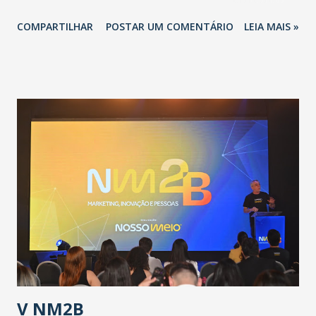
novo coronavírus (Covid-19) e as recentes medidas
COMPARTILHAR
POSTAR UM COMENTÁRIO
LEIA MAIS »
adotadas pelo Governo do Estado na contenção da
pandemia e atendimento aos enfermos. O secretário
informou que o Estado tem desenvolvido um plano de
contingência pautado em formas de reconhecimento da
população suspeita e de cuidados com os ambientes
públicos e domiciliares. “Nós não estamos vivendo uma
epidemia comum, como temos em todos os anos, com
aumento de casos de dengue, influenza ou H1N1. Trata-se
de uma epidemia com um vírus diferente, com um poder de
contaminação maior que outros coronavírus”, apontou o
secretário. Segundo ele, é uma epidemia com chance de
contaminação alta, podendo gerar um grande risco à
população e ao sistema de saúde. “Precisamos saber fazer a
estratificação do risco da doença, para não so...
V NM2B