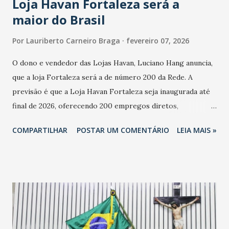
Loja Havan Fortaleza será a
maior do Brasil
Por
Lauriberto Carneiro Braga
fevereiro 07, 2026
O dono e vendedor das Lojas Havan, Luciano Hang anuncia,
que a loja Fortaleza será a de número 200 da Rede. A
previsão é que a Loja Havan Fortaleza seja inaugurada até
final de 2026, oferecendo 200 empregos diretos,
totalizando na Rede 25 mil vendedores. A localização da
COMPARTILHAR
POSTAR UM COMENTÁRIO
LEIA MAIS »
Havan Fortaleza ainda não foi anunciada oficialmente, mas
fontes extraoficiais indicam, que será na Avenida
Washington Soares-Messejana. Uma coisa é certa: será a
maior loja Havan do Brasil.