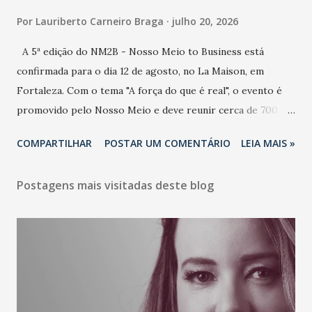
Por
Lauriberto Carneiro Braga
julho 20, 2026
A 5ª edição do NM2B - Nosso Meio to Business está
confirmada para o dia 12 de agosto, no La Maison, em
Fortaleza. Com o tema "A força do que é real", o evento é
promovido pelo Nosso Meio e deve reunir cerca de 700
participantes, entre executivos, empreendedores, gestores
COMPARTILHAR
POSTAR UM COMENTÁRIO
LEIA MAIS »
e lideranças do Mercado Nacional. Desde 2022, o NM2B
consolidou-se como um dos principais encontros do setor
Postagens mais visitadas deste blog
de negócios do Nordeste, reunindo profissionais de marcas
como Bradesco, Samsung, Carrefour, Banco do Nordeste,
LinkedIn, VISA, Grupo 3corações, TikTok e M. Dias Branco.
A nova edição chega em um momento em que autenticidade
e consistência ganham peso nas conversas sobre marca,
liderança e estratégia. - Vivemos um momento em que todo
mundo fala muito e poucos entregam de verdade. O NM2B