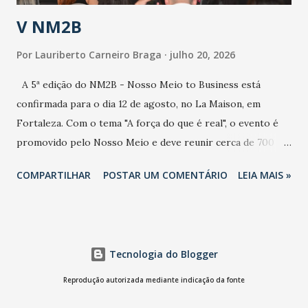
estratificação do risco da doença, para não so...
V NM2B
Por
Lauriberto Carneiro Braga
julho 20, 2026
A 5ª edição do NM2B - Nosso Meio to Business está
confirmada para o dia 12 de agosto, no La Maison, em
Fortaleza. Com o tema "A força do que é real", o evento é
promovido pelo Nosso Meio e deve reunir cerca de 700
participantes, entre executivos, empreendedores, gestores
COMPARTILHAR
POSTAR UM COMENTÁRIO
LEIA MAIS »
e lideranças do Mercado Nacional. Desde 2022, o NM2B
consolidou-se como um dos principais encontros do setor
de negócios do Nordeste, reunindo profissionais de marcas
como Bradesco, Samsung, Carrefour, Banco do Nordeste,
Tecnologia do Blogger
LinkedIn, VISA, Grupo 3corações, TikTok e M. Dias Branco.
A nova edição chega em um momento em que autenticidade
Reprodução autorizada mediante indicação da fonte
e consistência ganham peso nas conversas sobre marca,