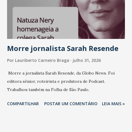
sempre existiu para dar palco a quem constrói com
consistência, e nesta edição isso fica ainda mais claro.
Vamos reforçar que ser genuíno sustenta a confiança entre
marcas, pessoas e mercado", afirma Tamires So...
Morre jornalista Sarah Resende
Por
Lauriberto Carneiro Braga
julho 31, 2026
Morre a jornalista Sarah Resende, da Globo News. Foi
editora sênior, roteirista e produtora de Podcast.
Trabalhou também na Folha de São Paulo.
COMPARTILHAR
POSTAR UM COMENTÁRIO
LEIA MAIS »