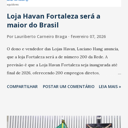
cresceu. De acordo com a pesquisa, 44% dos n...
Loja Havan Fortaleza será a
maior do Brasil
Por
Lauriberto Carneiro Braga
fevereiro 07, 2026
O dono e vendedor das Lojas Havan, Luciano Hang anuncia,
que a loja Fortaleza será a de número 200 da Rede. A
previsão é que a Loja Havan Fortaleza seja inaugurada até
final de 2026, oferecendo 200 empregos diretos,
totalizando na Rede 25 mil vendedores. A localização da
COMPARTILHAR
POSTAR UM COMENTÁRIO
LEIA MAIS »
Havan Fortaleza ainda não foi anunciada oficialmente, mas
fontes extraoficiais indicam, que será na Avenida
Washington Soares-Messejana. Uma coisa é certa: será a
maior loja Havan do Brasil.