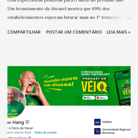
Um levantamento da Abrasel mostra que 69% dos
estabelecimentos esperam faturar mais no 1º trimestre de
2026 em comparação com o mesmo período de 2025. Em
COMPARTILHAR
POSTAR UM COMENTÁRIO
LEIA MAIS »
relação ao último trimestre deste ano, 56% também
projetam crescimento (foto Helena Lopes). A confiança do
setor é sustentada principalmente pelo desempenho
recente das empresas, impulsionado pelas
confraternizações de fim de ano e pelo pagamento do 13º
Salário para um número maior de trabalhadores, já que o
país tem a menor taxa de desemprego dos anos recentes.
Ainda segundo a Pesquisa, em novembro de 2025, 40% dos
bares e restaurantes operaram com lucro e outros 40%
registraram equilíbrio financeiro. Já o percentual de
estabelecimentos no prejuízo ficou em 19%, pouco abaixo
do observado no mês anterior. Outros 1% não existiam em
novembro. Em relação a outubro, o faturamento também