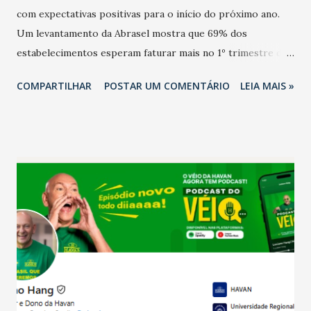
com expectativas positivas para o início do próximo ano.
Um levantamento da Abrasel mostra que 69% dos
estabelecimentos esperam faturar mais no 1º trimestre de
2026 em comparação com o mesmo período de 2025. Em
COMPARTILHAR
POSTAR UM COMENTÁRIO
LEIA MAIS »
relação ao último trimestre deste ano, 56% também
projetam crescimento (foto Helena Lopes). A confiança do
setor é sustentada principalmente pelo desempenho
recente das empresas, impulsionado pelas
confraternizações de fim de ano e pelo pagamento do 13º
Salário para um número maior de trabalhadores, já que o
país tem a menor taxa de desemprego dos anos recentes.
Ainda segundo a Pesquisa, em novembro de 2025, 40% dos
bares e restaurantes operaram com lucro e outros 40%
registraram equilíbrio financeiro. Já o percentual de
estabelecimentos no prejuízo ficou em 19%, pouco abaixo
do observado no mês anterior. Outros 1% não existiam em