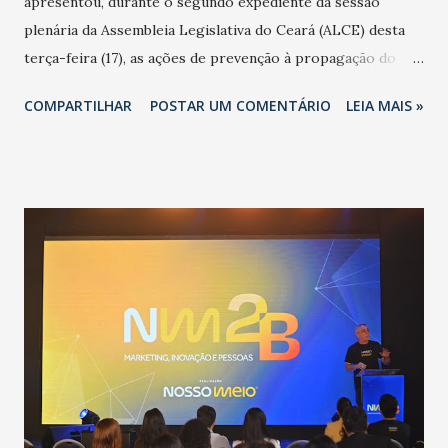
apresentou, durante o segundo expediente da sessão
plenária da Assembleia Legislativa do Ceará (ALCE) desta
terça-feira (17), as ações de prevenção à propagação do
novo coronavírus (Covid-19) e as recentes medidas
COMPARTILHAR
POSTAR UM COMENTÁRIO
LEIA MAIS »
adotadas pelo Governo do Estado na contenção da
pandemia e atendimento aos enfermos. O secretário
informou que o Estado tem desenvolvido um plano de
contingência pautado em formas de reconhecimento da
população suspeita e de cuidados com os ambientes
públicos e domiciliares. “Nós não estamos vivendo uma
epidemia comum, como temos em todos os anos, com
aumento de casos de dengue, influenza ou H1N1. Trata-se
de uma epidemia com um vírus diferente, com um poder de
contaminação maior que outros coronavírus”, apontou o
secretário. Segundo ele, é uma epidemia com chance de
contaminação alta, podendo gerar um grande risco à