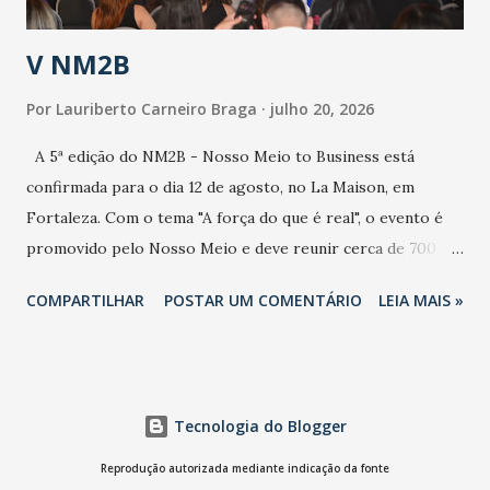
população e ao sistema de saúde. “Precisamos saber fazer a
estratificação do risco da doença, para não so...
V NM2B
Por
Lauriberto Carneiro Braga
julho 20, 2026
A 5ª edição do NM2B - Nosso Meio to Business está
confirmada para o dia 12 de agosto, no La Maison, em
Fortaleza. Com o tema "A força do que é real", o evento é
promovido pelo Nosso Meio e deve reunir cerca de 700
participantes, entre executivos, empreendedores, gestores
COMPARTILHAR
POSTAR UM COMENTÁRIO
LEIA MAIS »
e lideranças do Mercado Nacional. Desde 2022, o NM2B
consolidou-se como um dos principais encontros do setor
de negócios do Nordeste, reunindo profissionais de marcas
como Bradesco, Samsung, Carrefour, Banco do Nordeste,
Tecnologia do Blogger
LinkedIn, VISA, Grupo 3corações, TikTok e M. Dias Branco.
A nova edição chega em um momento em que autenticidade
Reprodução autorizada mediante indicação da fonte