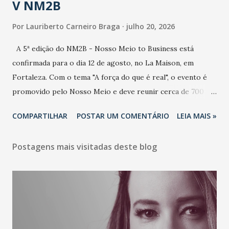
V NM2B
Por
Lauriberto Carneiro Braga
julho 20, 2026
A 5ª edição do NM2B - Nosso Meio to Business está
confirmada para o dia 12 de agosto, no La Maison, em
Fortaleza. Com o tema "A força do que é real", o evento é
promovido pelo Nosso Meio e deve reunir cerca de 700
participantes, entre executivos, empreendedores, gestores
COMPARTILHAR
POSTAR UM COMENTÁRIO
LEIA MAIS »
e lideranças do Mercado Nacional. Desde 2022, o NM2B
consolidou-se como um dos principais encontros do setor
Postagens mais visitadas deste blog
de negócios do Nordeste, reunindo profissionais de marcas
como Bradesco, Samsung, Carrefour, Banco do Nordeste,
LinkedIn, VISA, Grupo 3corações, TikTok e M. Dias Branco.
A nova edição chega em um momento em que autenticidade
e consistência ganham peso nas conversas sobre marca,
liderança e estratégia. - Vivemos um momento em que todo