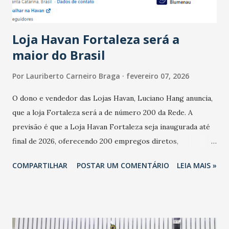
novembro. Em relação a outubro, o faturamento também
cresceu. De acordo com a pesquisa, 44% dos n...
Loja Havan Fortaleza será a
maior do Brasil
Por
Lauriberto Carneiro Braga
fevereiro 07, 2026
O dono e vendedor das Lojas Havan, Luciano Hang anuncia,
que a loja Fortaleza será a de número 200 da Rede. A
previsão é que a Loja Havan Fortaleza seja inaugurada até
final de 2026, oferecendo 200 empregos diretos,
totalizando na Rede 25 mil vendedores. A localização da
COMPARTILHAR
POSTAR UM COMENTÁRIO
LEIA MAIS »
Havan Fortaleza ainda não foi anunciada oficialmente, mas
fontes extraoficiais indicam, que será na Avenida
Washington Soares-Messejana. Uma coisa é certa: será a
maior loja Havan do Brasil.