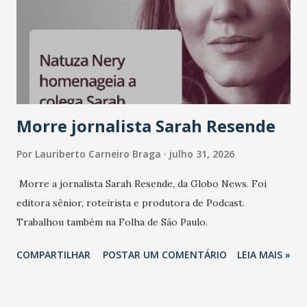
mundo fala muito e poucos entregam de verdade. O NM2B
sempre existiu para dar palco a quem constrói com
consistência, e nesta edição isso fica ainda mais claro.
Vamos reforçar que ser genuíno sustenta a confiança entre
marcas, pessoas e mercado", afirma Tamires So...
Morre jornalista Sarah Resende
Por
Lauriberto Carneiro Braga
julho 31, 2026
Morre a jornalista Sarah Resende, da Globo News. Foi
editora sênior, roteirista e produtora de Podcast.
Trabalhou também na Folha de São Paulo.
COMPARTILHAR
POSTAR UM COMENTÁRIO
LEIA MAIS »