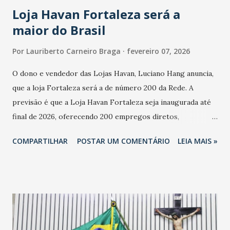
Loja Havan Fortaleza será a
maior do Brasil
Por
Lauriberto Carneiro Braga
fevereiro 07, 2026
O dono e vendedor das Lojas Havan, Luciano Hang anuncia,
que a loja Fortaleza será a de número 200 da Rede. A
previsão é que a Loja Havan Fortaleza seja inaugurada até
final de 2026, oferecendo 200 empregos diretos,
totalizando na Rede 25 mil vendedores. A localização da
COMPARTILHAR
POSTAR UM COMENTÁRIO
LEIA MAIS »
Havan Fortaleza ainda não foi anunciada oficialmente, mas
fontes extraoficiais indicam, que será na Avenida
Washington Soares-Messejana. Uma coisa é certa: será a
maior loja Havan do Brasil.