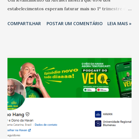
estabelecimentos esperam faturar mais no 1º trimestre de
2026 em comparação com o mesmo período de 2025. Em
COMPARTILHAR
POSTAR UM COMENTÁRIO
LEIA MAIS »
relação ao último trimestre deste ano, 56% também
projetam crescimento (foto Helena Lopes). A confiança do
setor é sustentada principalmente pelo desempenho
recente das empresas, impulsionado pelas
confraternizações de fim de ano e pelo pagamento do 13º
Salário para um número maior de trabalhadores, já que o
país tem a menor taxa de desemprego dos anos recentes.
Ainda segundo a Pesquisa, em novembro de 2025, 40% dos
bares e restaurantes operaram com lucro e outros 40%
registraram equilíbrio financeiro. Já o percentual de
estabelecimentos no prejuízo ficou em 19%, pouco abaixo
do observado no mês anterior. Outros 1% não existiam em
novembro. Em relação a outubro, o faturamento também
cresceu. De acordo com a pesquisa, 44% dos n...