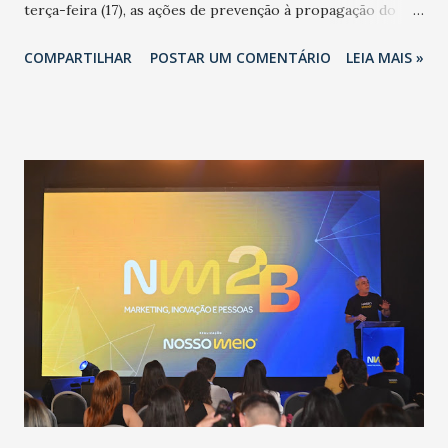
terça-feira (17), as ações de prevenção à propagação do
novo coronavírus (Covid-19) e as recentes medidas
COMPARTILHAR
POSTAR UM COMENTÁRIO
LEIA MAIS »
adotadas pelo Governo do Estado na contenção da
pandemia e atendimento aos enfermos. O secretário
informou que o Estado tem desenvolvido um plano de
contingência pautado em formas de reconhecimento da
população suspeita e de cuidados com os ambientes
públicos e domiciliares. “Nós não estamos vivendo uma
epidemia comum, como temos em todos os anos, com
aumento de casos de dengue, influenza ou H1N1. Trata-se
de uma epidemia com um vírus diferente, com um poder de
contaminação maior que outros coronavírus”, apontou o
secretário. Segundo ele, é uma epidemia com chance de
contaminação alta, podendo gerar um grande risco à
população e ao sistema de saúde. “Precisamos saber fazer a
estratificação do risco da doença, para não so...